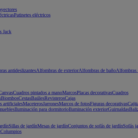
oyectores
éctricas
Patinetes eléctricos
s Jack
ras antideslizantes
Alfombras de exterior
Alfombras de baño
Alfombras 
Canvas
Cuadros pintados a mano
Marcos
Placas decorativas
Cuadros
s
Biombos
Cestas
Baúles
Revisteros
Cajas
s artificiales
Maceteros
Jarrones
Marcos de fotos
Figuras decorativas
Cajit
muebles
Iluminación para dormitorio
Iluminación exterior
Guirnaldas
Bali
ardín
Sillas de jardín
Mesas de jardín
Conjuntos de sofás de jardín
Sofás j
s
Columpios