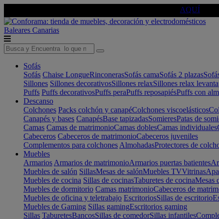
🔵Cambia tu electro con
-10% EXTRA
de descuento ☑️
AQUÍ
Baleares
Canarias
Sofás
Sofás
Chaise Longue
Rinconeras
Sofás cama
Sofás 2 plazas
Sofá
Sillones
Sillones decorativos
Sillones relax
Sillones relax levant
Puffs
Puffs decorativos
Puffs pera
Puffs reposapiés
Puffs con al
Descanso
Colchones
Packs colchón y canapé
Colchones viscoelásticos
Col
Canapés y bases
Canapés
Base tapizadas
Somieres
Patas de somi
Camas
Camas de matrimonio
Camas dobles
Camas individuales
Cabeceros
Cabeceros de matrimonio
Cabeceros juveniles
Complementos para colchones
Almohadas
Protectores de colch
Muebles
Armarios
Armarios de matrimonio
Armarios puertas batientes
Ar
Muebles de salón
Sillas
Mesas de salón
Muebles TV
Vitrinas
Apa
Muebles de cocina
Sillas de cocinas
Taburetes de cocina
Mesas d
Muebles de dormitorio
Camas matrimonio
Cabeceros de matrim
Muebles de oficina y teletrabajo
Escritorios
Sillas de escritorio
Es
Muebles de Gaming
Sillas gaming
Escritorios gaming
Sillas
Taburetes
Bancos
Sillas de comedor
Sillas infantiles
Complem