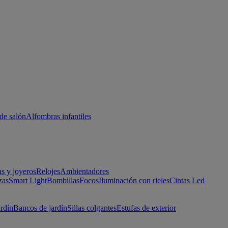
de salón
Alfombras infantiles
as y joyeros
Relojes
Ambientadores
zas
Smart Light
Bombillas
Focos
Iluminación con rieles
Cintas Led
ardín
Bancos de jardín
Sillas colgantes
Estufas de exterior