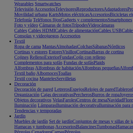
Wearables
Smartwatches
Televisión
Accesorios
Televisores
Reproductores
Adaptadores
Pr
Movilidad urbana
Karts
Motos eléctricas
Accesorios
Bicicletas el
Telefonía
Teléfonos fijos
Gadgets y complementos
Smartphones
Foto y vídeo
Cámaras de fotos
Trípodes
Videocámaras
Cables
Cables HDMI
Cables de alimentación
Cables USB
Cable
Consolas y videojuegos
Accesorios
Textil
Ropa de cama
Mantas
Almohadas
Colchas
Sábanas
Nórdicos
Cortinas y estores
Estores
Visillos
Cortinas
Barras de cortina
Cojines
Relleno
Exterior
Fundas
Cojín con relleno
Complementos para sofás
Fundas de sofás
Plaids
Alfombras
Alfombras de habitación
Alfombras pequeñas
Alfomb
Textil baño
Albornoces
Toallas
Textil cocina
Manteles
Servilletas
Decoración
Decoración de pared
Letreros
Espejos
Relojes de pared
Tableros
Organización
Cajas decorativas
Percheros
Burros de ropa
Joyero
Objetos decorativos
Velas
Faroles
Centros de mesa
Navidad
Flore
Iluminación
Lámparas
Iluminación decorativa
Iluminación para 
Tendencias y temporadas
Jardín
Muebles de jardín
Set de jardín
Conjuntos de mesas y sillas de j
Hamacas y tumbonas
Accesorios
Balancines
Tumbonas
Hamaca
Pérgolas
Cenadores
Carpas
Pérgolas