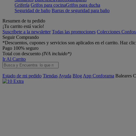
Grifería
Grifos para cocina
Grifos para ducha
Seguridad de baño
Barras de seguridad para baño
Resumen de tu pedido
¡Tu carrito está vacío!
Suscríbete a la newsletter
Todas las promociones
Colecciones Confo
Seguir Comprando
*Descuentos, cupones y servicios son aplicados en el carrito. Haz cli
Pago 100% seguro
Total con descuento
(IVA incluido*)
Ir Al Carrito
Estado de mi pedido
Tiendas
Ayuda
Blog
App Conforama
Baleares
C