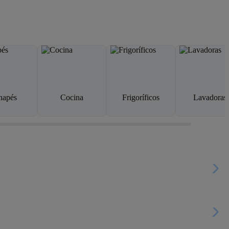
napés
Cocina
Frigoríficos
Lavadoras