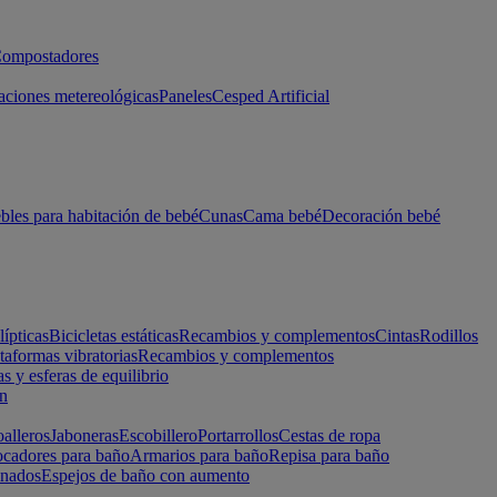
ompostadores
aciones metereológicas
Paneles
Cesped Artificial
les para habitación de bebé
Cunas
Cama bebé
Decoración bebé
lípticas
Bicicletas estáticas
Recambios y complementos
Cintas
Rodillos
taformas vibratorias
Recambios y complementos
s y esferas de equilibrio
ón
alleros
Jaboneras
Escobillero
Portarrollos
Cestas de ropa
cadores para baño
Armarios para baño
Repisa para baño
inados
Espejos de baño con aumento