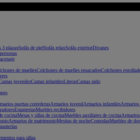
s 3 plazas
Sofás de piel
Sofás relax
Sofás exterior
Divanes
apersonas
macenaje
chones de muelles
Colchones de muelles ensacados
Colchones enrollad
eres
Camas juveniles
Camas infantiles
Literas
Camas nido
ones
marios puertas correderas
Armarios juvenil
Armarios infantiles
Armarios 
radores
Estanterias
Muebles recibidores
e cocina
Mesas y sillas de cocina
Muebles auxiliares de cocina
Armarios
onio
Armarios de matrimonio
Mesitas de noche
Comodas
Muebles de dor
tanterías
entos para sillas