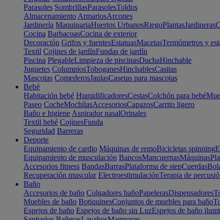
Parasoles
Sombrillas
Parasoles
Toldos
Almacenamiento
Armarios
Arcones
Jardinería
Maquinaria
Huertos Urbanos
Riego
Plantas
Jardineras
C
Cocina
Barbacoas
Cocina de exterior
Decoración
Grifos y fuentes
Estatuas
Macetas
Termómetros y est
Textil
Cojines de jardín
Fundas de jardín
Piscina
Plegable
Limpieza de piscinas
Ducha
Hinchable
Juguetes
Columpios
Toboganes
Hinchables
Casitas
Mascotas
Comederos
Jaulas
Casetas para mascotas
Bebé
Habitación bebé
Humidificadores
Cestas
Colchón para bebé
Mueb
Paseo
Coche
Mochilas
Accesorios
Capazos
Carrito ligero
Baño e higiene
Aspirador nasal
Orinales
Textil bebé
Cojines
Funda
Seguridad
Barreras
Deporte
Equipamiento de cardio
Máquinas de remo
Bicicletas spinning
E
Equipamiento de musculación
Bancos
Mancuernas
Máquinas
Pla
Accesorios fitness
Bandas
Barras
Plataforma de step
Cuerdas
Bola
Recuperación muscular
Electroestimulación
Terapia de percusi
Baño
Accesorios de baño
Colgadores baño
Papeleras
Dispensadores
To
Muebles de baño
Botiquines
Conjuntos de muebles para baño
To
Espejos de baño
Espejos de baño sin Luz
Espejos de baño ilum
Sanitarios
Bañeras
Lavabos
Mamparas