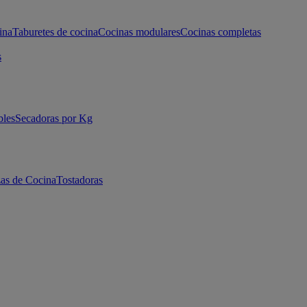
ina
Taburetes de cocina
Cocinas modulares
Cocinas completas
s
bles
Secadoras por Kg
as de Cocina
Tostadoras