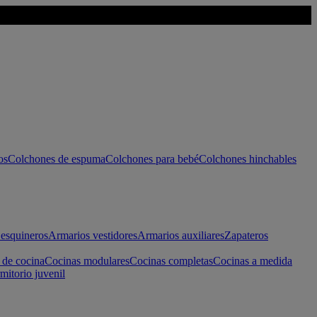
os
Colchones de espuma
Colchones para bebé
Colchones hinchables
esquineros
Armarios vestidores
Armarios auxiliares
Zapateros
 de cocina
Cocinas modulares
Cocinas completas
Cocinas a medida
mitorio juvenil