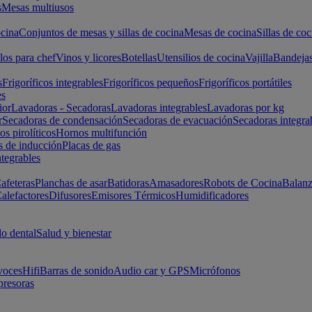
s
Mesas multiusos
cina
Conjuntos de mesas y sillas de cocina
Mesas de cocina
Sillas de coc
los para chef
Vinos y licores
Botellas
Utensilios de cocina
Vajilla
Bandeja
s
Frigoríficos integrables
Frigoríficos pequeños
Frigoríficos portátiles
es
ior
Lavadoras - Secadoras
Lavadoras integrables
Lavadoras por kg
r
Secadoras de condensación
Secadoras de evacuación
Secadoras integra
s pirolíticos
Hornos multifunción
s de inducción
Placas de gas
ntegrables
afeteras
Planchas de asar
Batidoras
Amasadores
Robots de Cocina
Balanz
alefactores
Difusores
Emisores Térmicos
Humidificadores
o dental
Salud y bienestar
voces
Hifi
Barras de sonido
Audio car y GPS
Micrófonos
presoras