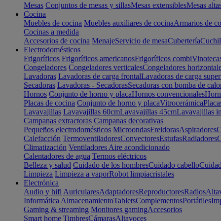
Mesas
Conjuntos de mesas y sillas
Mesas extensibles
Mesas alta
Cocina
Muebles de cocina
Muebles auxiliares de cocina
Armarios de co
Cocinas a medida
Accesorios de cocina
Menaje
Servicio de mesa
Cubertería
Cuchil
Electrodomésticos
Frigoríficos
Frigoríficos americanos
Frigoríficos combi
Vinoteca
Congeladores
Congeladores verticales
Congeladores horizontal
Lavadoras
Lavadoras de carga frontal
Lavadoras de carga super
Secadoras
Lavadoras - Secadoras
Secadoras con bomba de calo
Hornos
Conjunto de horno y placa
Hornos convencionales
Horno
Placas de cocina
Conjunto de horno y placa
Vitrocerámica
Placa
Lavavajillas
Lavavajillas 60cm
Lavavajillas 45cm
Lavavajillas i
Campanas extractoras
Campanas decorativas
Pequeños electrodomésticos
Microondas
Freidoras
Aspiradores
C
Calefacción
Termoventiladores
Convectores
Estufas
Radiadores
C
Climatización
Ventiladores
Aire acondicionado
Calentadores de agua
Termos eléctricos
Belleza y salud
Cuidado de los hombres
Cuidado cabello
Cuidad
Limpieza
Limpieza a vapor
Robot limpiacristales
Electrónica
Audio y hifi
Auriculares
Adaptadores
Reproductores
Radios
Alta
Informática
Almacenamiento
Tablets
Complementos
Portátiles
Im
Gaming & streaming
Monitores gaming
Accesorios
Smart home
Timbres
Cámaras
Altavoces