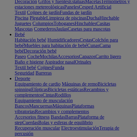
Decoración
Grifos y fuentes
Estatuas
Macetas
Termómetros y
estaciones metereológicas
Paneles
Cesped Artificial
Textil
Cojines de jardín
Fundas de jardín
Piscina
Plegable
Limpieza de piscinas
Ducha
Hinchable
Juguetes
Columpios
Toboganes
Hinchables
Casitas
Mascotas
Comederos
Jaulas
Casetas para mascotas
Bebé
Habitación bebé
Humidificadores
Cestas
Colchón para
bebé
Muebles para habitación de bebé
Cunas
Cama
bebé
Decoración bebé
Paseo
Coche
Mochilas
Accesorios
Capazos
Carrito ligero
Baño e higiene
Aspirador nasal
Orinales
Textil bebé
Cojines
Funda
Seguridad
Barreras
Deporte
Equipamiento de cardio
Máquinas de remo
Bicicletas
spinning
Elípticas
Bicicletas estáticas
Recambios y
complementos
Cintas
Rodillos
Equipamiento de musculación
Bancos
Mancuernas
Máquinas
Plataformas
vibratorias
Recambios y complementos
Accesorios fitness
Bandas
Barras
Plataforma de
step
Cuerdas
Bolas y esferas de equilibrio
Recuperación muscular
Electroestimulación
Terapia de
percusión