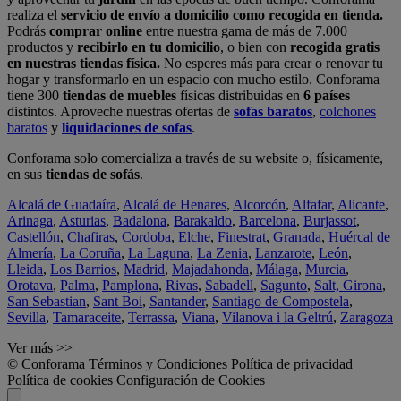
realiza el
servicio de envío a domicilio como recogida en tienda.
Podrás
comprar online
entre nuestra gama de más de 7.000
productos y
recibirlo en tu domicilio
, o bien con
recogida gratis
en nuestras tiendas física.
No esperes más para crear o renovar tu
hogar y transformarlo en un espacio con mucho estilo. Conforama
tiene 300
tiendas de muebles
físicas distribuidas en
6 países
distintos. Aproveche nuestras ofertas de
sofas baratos
,
colchones
baratos
y
liquidaciones de sofas
.
Conforama solo comercializa a través de su website o, físicamente,
en sus
tiendas de sofás
.
Alcalá de Guadaíra
,
Alcalá de Henares
,
Alcorcón
,
Alfafar
,
Alicante
,
Arinaga
,
Asturias
,
Badalona
,
Barakaldo
,
Barcelona
,
Burjassot
,
Castellón
,
Chafiras
,
Cordoba
,
Elche
,
Finestrat
,
Granada
,
Huércal de
Almería
,
La Coruña
,
La Laguna
,
La Zenia
,
Lanzarote
,
León
,
Lleida
,
Los Barrios
,
Madrid
,
Majadahonda
,
Málaga
,
Murcia
,
Orotava
,
Palma
,
Pamplona
,
Rivas
,
Sabadell
,
Sagunto
,
Salt, Girona
,
San Sebastian
,
Sant Boi
,
Santander
,
Santiago de Compostela
,
Sevilla
,
Tamaraceite
,
Terrassa
,
Viana
,
Vilanova i la Geltrú
,
Zaragoza
Ver más >>
© Conforama
Términos y Condiciones
Política de privacidad
Política de cookies
Configuración de Cookies