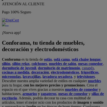
ATENCIÓN AL CLIENTE
Pago 100% Seguro
¡Nueva app!
Conforama, tu tienda de muebles,
decoración y electrodomésticos
Conforama
es tu tienda de
sofás
,
sofá cama
,
sofá chaise longue
,
sillón
,
sillón relax
,
colchones
,
muebles de salón
,
mesas comedor
,
dormitorio de juvenil
,
dormitorio de matrimonio
,
canapés
,
cocinas a medida
,
decoración
,
electrodomésticos
,
frigoríficos
,
microondas
,
lavavajillas
,
lavadora secadora
, y
televisiones
.
Descubre nuestra amplia variedad de estilos en cualquier
muebles
para tu hogar,
con los mejores precios y promociones
. Crea el
espacio en el que vives gracias a nuestros
muebles de comedor
y
habitaciones,
armarios
y
zapateros
,
mesas de comedor
y
sillas de
escritorio
. Además, podrás decorar tu casa con multitud de
artículos, tener el mejor ocio con los productos de
imagen y sonido
y aprovechar tu
jardín
en las épocas de buen tiempo. Conforama