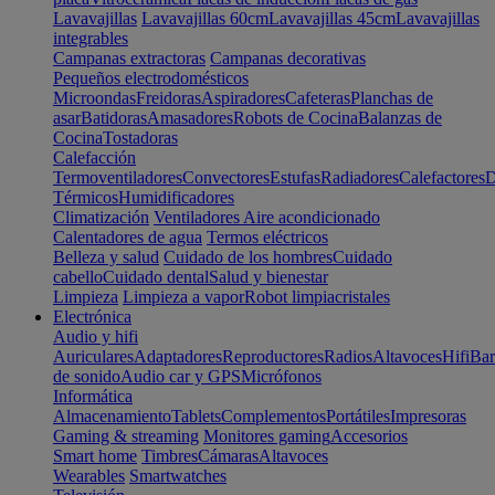
Lavavajillas
Lavavajillas 60cm
Lavavajillas 45cm
Lavavajillas
integrables
Campanas extractoras
Campanas decorativas
Pequeños electrodomésticos
Microondas
Freidoras
Aspiradores
Cafeteras
Planchas de
asar
Batidoras
Amasadores
Robots de Cocina
Balanzas de
Cocina
Tostadoras
Calefacción
Termoventiladores
Convectores
Estufas
Radiadores
Calefactores
D
Térmicos
Humidificadores
Climatización
Ventiladores
Aire acondicionado
Calentadores de agua
Termos eléctricos
Belleza y salud
Cuidado de los hombres
Cuidado
cabello
Cuidado dental
Salud y bienestar
Limpieza
Limpieza a vapor
Robot limpiacristales
Electrónica
Audio y hifi
Auriculares
Adaptadores
Reproductores
Radios
Altavoces
Hifi
Bar
de sonido
Audio car y GPS
Micrófonos
Informática
Almacenamiento
Tablets
Complementos
Portátiles
Impresoras
Gaming & streaming
Monitores gaming
Accesorios
Smart home
Timbres
Cámaras
Altavoces
Wearables
Smartwatches