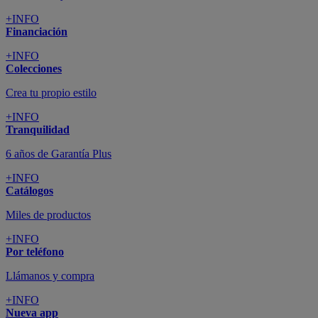
+INFO
Financiación
+INFO
Colecciones
Crea tu propio estilo
+INFO
Tranquilidad
6 años de Garantía Plus
+INFO
Catálogos
Miles de productos
+INFO
Por teléfono
Llámanos y compra
+INFO
Nueva app