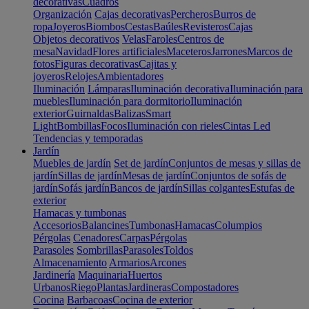
decorativas
Cuadros
Organización
Cajas decorativas
Percheros
Burros de
ropa
Joyeros
Biombos
Cestas
Baúles
Revisteros
Cajas
Objetos decorativos
Velas
Faroles
Centros de
mesa
Navidad
Flores artificiales
Maceteros
Jarrones
Marcos de
fotos
Figuras decorativas
Cajitas y
joyeros
Relojes
Ambientadores
Iluminación
Lámparas
Iluminación decorativa
Iluminación para
muebles
Iluminación para dormitorio
Iluminación
exterior
Guirnaldas
Balizas
Smart
Light
Bombillas
Focos
Iluminación con rieles
Cintas Led
Tendencias y temporadas
Jardín
Muebles de jardín
Set de jardín
Conjuntos de mesas y sillas de
jardín
Sillas de jardín
Mesas de jardín
Conjuntos de sofás de
jardín
Sofás jardín
Bancos de jardín
Sillas colgantes
Estufas de
exterior
Hamacas y tumbonas
Accesorios
Balancines
Tumbonas
Hamacas
Columpios
Pérgolas
Cenadores
Carpas
Pérgolas
Parasoles
Sombrillas
Parasoles
Toldos
Almacenamiento
Armarios
Arcones
Jardinería
Maquinaria
Huertos
Urbanos
Riego
Plantas
Jardineras
Compostadores
Cocina
Barbacoas
Cocina de exterior