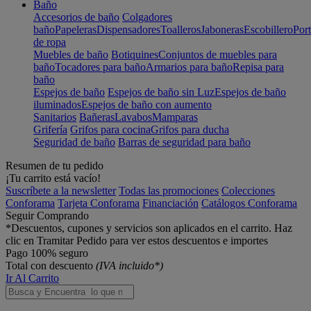
Baño
Accesorios de baño
Colgadores
baño
Papeleras
Dispensadores
Toalleros
Jaboneras
Escobillero
Port
de ropa
Muebles de baño
Botiquines
Conjuntos de muebles para
baño
Tocadores para baño
Armarios para baño
Repisa para
baño
Espejos de baño
Espejos de baño sin Luz
Espejos de baño
iluminados
Espejos de baño con aumento
Sanitarios
Bañeras
Lavabos
Mamparas
Grifería
Grifos para cocina
Grifos para ducha
Seguridad de baño
Barras de seguridad para baño
Resumen de tu pedido
¡Tu carrito está vacío!
Suscríbete a la newsletter
Todas las promociones
Colecciones
Conforama
Tarjeta Conforama
Financiación
Catálogos Conforama
Seguir Comprando
*Descuentos, cupones y servicios son aplicados en el carrito. Haz
clic en Tramitar Pedido para ver estos descuentos e importes
Pago 100% seguro
Total con descuento
(IVA incluido*)
Ir Al Carrito