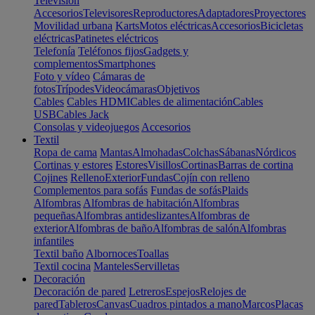
Televisión
Accesorios
Televisores
Reproductores
Adaptadores
Proyectores
Movilidad urbana
Karts
Motos eléctricas
Accesorios
Bicicletas
eléctricas
Patinetes eléctricos
Telefonía
Teléfonos fijos
Gadgets y
complementos
Smartphones
Foto y vídeo
Cámaras de
fotos
Trípodes
Videocámaras
Objetivos
Cables
Cables HDMI
Cables de alimentación
Cables
USB
Cables Jack
Consolas y videojuegos
Accesorios
Textil
Ropa de cama
Mantas
Almohadas
Colchas
Sábanas
Nórdicos
Cortinas y estores
Estores
Visillos
Cortinas
Barras de cortina
Cojines
Relleno
Exterior
Fundas
Cojín con relleno
Complementos para sofás
Fundas de sofás
Plaids
Alfombras
Alfombras de habitación
Alfombras
pequeñas
Alfombras antideslizantes
Alfombras de
exterior
Alfombras de baño
Alfombras de salón
Alfombras
infantiles
Textil baño
Albornoces
Toallas
Textil cocina
Manteles
Servilletas
Decoración
Decoración de pared
Letreros
Espejos
Relojes de
pared
Tableros
Canvas
Cuadros pintados a mano
Marcos
Placas