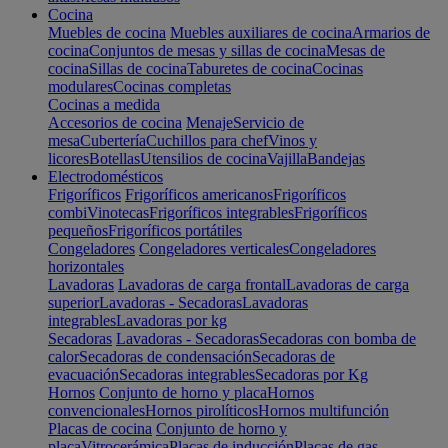
Cocina
Muebles de cocina
Muebles auxiliares de cocina
Armarios de
cocina
Conjuntos de mesas y sillas de cocina
Mesas de
cocina
Sillas de cocina
Taburetes de cocina
Cocinas
modulares
Cocinas completas
Cocinas a medida
Accesorios de cocina
Menaje
Servicio de
mesa
Cubertería
Cuchillos para chef
Vinos y
licores
Botellas
Utensilios de cocina
Vajilla
Bandejas
Electrodomésticos
Frigoríficos
Frigoríficos americanos
Frigoríficos
combi
Vinotecas
Frigoríficos integrables
Frigoríficos
pequeños
Frigoríficos portátiles
Congeladores
Congeladores verticales
Congeladores
horizontales
Lavadoras
Lavadoras de carga frontal
Lavadoras de carga
superior
Lavadoras - Secadoras
Lavadoras
integrables
Lavadoras por kg
Secadoras
Lavadoras - Secadoras
Secadoras con bomba de
calor
Secadoras de condensación
Secadoras de
evacuación
Secadoras integrables
Secadoras por Kg
Hornos
Conjunto de horno y placa
Hornos
convencionales
Hornos pirolíticos
Hornos multifunción
Placas de cocina
Conjunto de horno y
placa
Vitrocerámica
Placas de inducción
Placas de gas