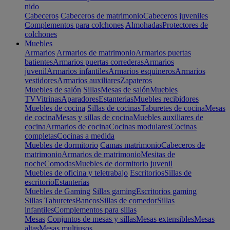
nido
Cabeceros
Cabeceros de matrimonio
Cabeceros juveniles
Complementos para colchones
Almohadas
Protectores de
colchones
Muebles
Armarios
Armarios de matrimonio
Armarios puertas
batientes
Armarios puertas correderas
Armarios
juvenil
Armarios infantiles
Armarios esquineros
Armarios
vestidores
Armarios auxiliares
Zapateros
Muebles de salón
Sillas
Mesas de salón
Muebles
TV
Vitrinas
Aparadores
Estanterias
Muebles recibidores
Muebles de cocina
Sillas de cocinas
Taburetes de cocina
Mesas
de cocina
Mesas y sillas de cocina
Muebles auxiliares de
cocina
Armarios de cocina
Cocinas modulares
Cocinas
completas
Cocinas a medida
Muebles de dormitorio
Camas matrimonio
Cabeceros de
matrimonio
Armarios de matrimonio
Mesitas de
noche
Comodas
Muebles de dormitorio juvenil
Muebles de oficina y teletrabajo
Escritorios
Sillas de
escritorio
Estanterías
Muebles de Gaming
Sillas gaming
Escritorios gaming
Sillas
Taburetes
Bancos
Sillas de comedor
Sillas
infantiles
Complementos para sillas
Mesas
Conjuntos de mesas y sillas
Mesas extensibles
Mesas
altas
Mesas multiusos