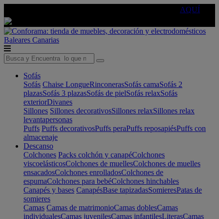
🔵Cambia tu electro con
-10% EXTRA
de descuento ☑️
AQUÍ
Baleares
Canarias
Sofás
Sofás
Chaise Longue
Rinconeras
Sofás cama
Sofás 2
plazas
Sofás 3 plazas
Sofás de piel
Sofás relax
Sofás
exterior
Divanes
Sillones
Sillones decorativos
Sillones relax
Sillones relax
levantapersonas
Puffs
Puffs decorativos
Puffs pera
Puffs reposapiés
Puffs con
almacenaje
Descanso
Colchones
Packs colchón y canapé
Colchones
viscoelásticos
Colchones de muelles
Colchones de muelles
ensacados
Colchones enrollados
Colchones de
espuma
Colchones para bebé
Colchones hinchables
Canapés y bases
Canapés
Base tapizadas
Somieres
Patas de
somieres
Camas
Camas de matrimonio
Camas dobles
Camas
individuales
Camas juveniles
Camas infantiles
Literas
Camas