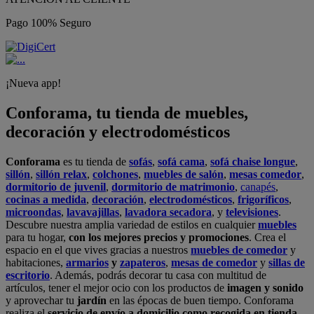
Pago 100% Seguro
¡Nueva app!
Conforama, tu tienda de muebles,
decoración y electrodomésticos
Conforama
es tu tienda de
sofás
,
sofá cama
,
sofá chaise longue
,
sillón
,
sillón relax
,
colchones
,
muebles de salón
,
mesas comedor
,
dormitorio de juvenil
,
dormitorio de matrimonio
,
canapés
,
cocinas a medida
,
decoración
,
electrodomésticos
,
frigoríficos
,
microondas
,
lavavajillas
,
lavadora secadora
, y
televisiones
.
Descubre nuestra amplia variedad de estilos en cualquier
muebles
para tu hogar,
con los mejores precios y promociones
. Crea el
espacio en el que vives gracias a nuestros
muebles de comedor
y
habitaciones,
armarios
y
zapateros
,
mesas de comedor
y
sillas de
escritorio
. Además, podrás decorar tu casa con multitud de
artículos, tener el mejor ocio con los productos de
imagen y sonido
y aprovechar tu
jardín
en las épocas de buen tiempo. Conforama
realiza el
servicio de envío a domicilio como recogida en tienda.