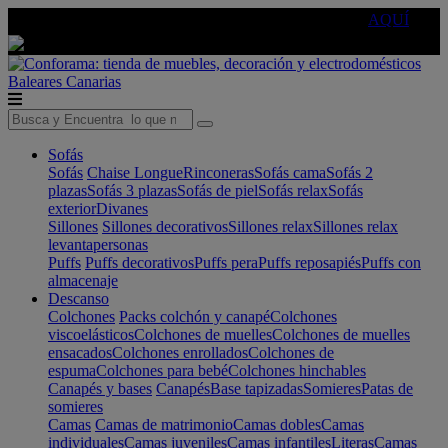
🔵Cambia tu electro con
-10% EXTRA
de descuento ☑️
AQUÍ
Baleares
Canarias
Sofás
Sofás
Chaise Longue
Rinconeras
Sofás cama
Sofás 2
plazas
Sofás 3 plazas
Sofás de piel
Sofás relax
Sofás
exterior
Divanes
Sillones
Sillones decorativos
Sillones relax
Sillones relax
levantapersonas
Puffs
Puffs decorativos
Puffs pera
Puffs reposapiés
Puffs con
almacenaje
Descanso
Colchones
Packs colchón y canapé
Colchones
viscoelásticos
Colchones de muelles
Colchones de muelles
ensacados
Colchones enrollados
Colchones de
espuma
Colchones para bebé
Colchones hinchables
Canapés y bases
Canapés
Base tapizadas
Somieres
Patas de
somieres
Camas
Camas de matrimonio
Camas dobles
Camas
individuales
Camas juveniles
Camas infantiles
Literas
Camas