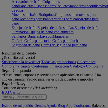
Accesorios de baño
Colgadores
baño
Papeleras
Dispensadores
Toalleros
Jaboneras
Escobillero
Port
de ropa
Muebles de baño
Botiquines
Conjuntos de muebles para
baño
Tocadores para baño
Armarios para baño
Repisa para
baño
Espejos de baño
Espejos de baño sin Luz
Espejos de baño
iluminados
Espejos de baño con aumento
Sanitarios
Bañeras
Lavabos
Mamparas
Grifería
Grifos para cocina
Grifos para ducha
Seguridad de baño
Barras de seguridad para baño
Resumen de tu pedido
¡Tu carrito está vacío!
Suscríbete a la newsletter
Todas las promociones
Colecciones
Conforama
Tarjeta Conforama
Financiación
Catálogos Conforama
Seguir Comprando
*Descuentos, cupones y servicios son aplicados en el carrito. Haz
clic en Tramitar Pedido para ver estos descuentos e importes
Pago 100% seguro
Total con descuento
(IVA incluido*)
Ir Al Carrito
Estado de mi pedido
Tiendas
Ayuda
Blog
App Conforama
Baleares