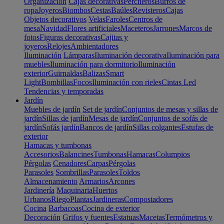
Organización
Cajas decorativas
Percheros
Burros de
ropa
Joyeros
Biombos
Cestas
Baúles
Revisteros
Cajas
Objetos decorativos
Velas
Faroles
Centros de
mesa
Navidad
Flores artificiales
Maceteros
Jarrones
Marcos de
fotos
Figuras decorativas
Cajitas y
joyeros
Relojes
Ambientadores
Iluminación
Lámparas
Iluminación decorativa
Iluminación para
muebles
Iluminación para dormitorio
Iluminación
exterior
Guirnaldas
Balizas
Smart
Light
Bombillas
Focos
Iluminación con rieles
Cintas Led
Tendencias y temporadas
Jardín
Muebles de jardín
Set de jardín
Conjuntos de mesas y sillas de
jardín
Sillas de jardín
Mesas de jardín
Conjuntos de sofás de
jardín
Sofás jardín
Bancos de jardín
Sillas colgantes
Estufas de
exterior
Hamacas y tumbonas
Accesorios
Balancines
Tumbonas
Hamacas
Columpios
Pérgolas
Cenadores
Carpas
Pérgolas
Parasoles
Sombrillas
Parasoles
Toldos
Almacenamiento
Armarios
Arcones
Jardinería
Maquinaria
Huertos
Urbanos
Riego
Plantas
Jardineras
Compostadores
Cocina
Barbacoas
Cocina de exterior
Decoración
Grifos y fuentes
Estatuas
Macetas
Termómetros y