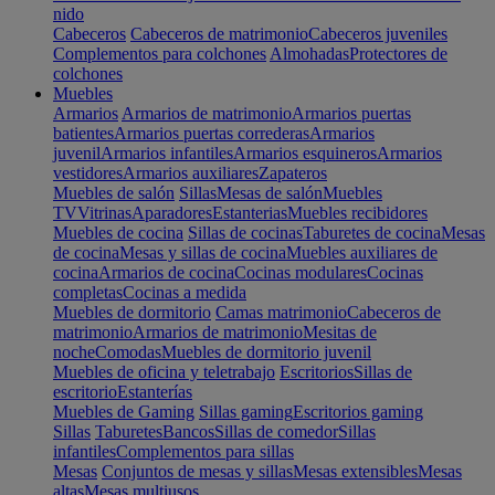
nido
Cabeceros
Cabeceros de matrimonio
Cabeceros juveniles
Complementos para colchones
Almohadas
Protectores de
colchones
Muebles
Armarios
Armarios de matrimonio
Armarios puertas
batientes
Armarios puertas correderas
Armarios
juvenil
Armarios infantiles
Armarios esquineros
Armarios
vestidores
Armarios auxiliares
Zapateros
Muebles de salón
Sillas
Mesas de salón
Muebles
TV
Vitrinas
Aparadores
Estanterias
Muebles recibidores
Muebles de cocina
Sillas de cocinas
Taburetes de cocina
Mesas
de cocina
Mesas y sillas de cocina
Muebles auxiliares de
cocina
Armarios de cocina
Cocinas modulares
Cocinas
completas
Cocinas a medida
Muebles de dormitorio
Camas matrimonio
Cabeceros de
matrimonio
Armarios de matrimonio
Mesitas de
noche
Comodas
Muebles de dormitorio juvenil
Muebles de oficina y teletrabajo
Escritorios
Sillas de
escritorio
Estanterías
Muebles de Gaming
Sillas gaming
Escritorios gaming
Sillas
Taburetes
Bancos
Sillas de comedor
Sillas
infantiles
Complementos para sillas
Mesas
Conjuntos de mesas y sillas
Mesas extensibles
Mesas
altas
Mesas multiusos