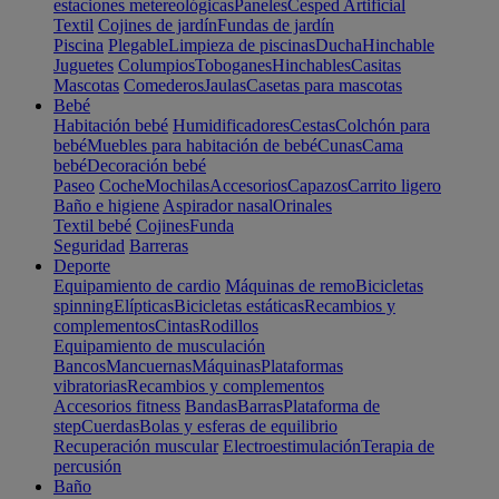
estaciones metereológicas
Paneles
Cesped Artificial
Textil
Cojines de jardín
Fundas de jardín
Piscina
Plegable
Limpieza de piscinas
Ducha
Hinchable
Juguetes
Columpios
Toboganes
Hinchables
Casitas
Mascotas
Comederos
Jaulas
Casetas para mascotas
Bebé
Habitación bebé
Humidificadores
Cestas
Colchón para
bebé
Muebles para habitación de bebé
Cunas
Cama
bebé
Decoración bebé
Paseo
Coche
Mochilas
Accesorios
Capazos
Carrito ligero
Baño e higiene
Aspirador nasal
Orinales
Textil bebé
Cojines
Funda
Seguridad
Barreras
Deporte
Equipamiento de cardio
Máquinas de remo
Bicicletas
spinning
Elípticas
Bicicletas estáticas
Recambios y
complementos
Cintas
Rodillos
Equipamiento de musculación
Bancos
Mancuernas
Máquinas
Plataformas
vibratorias
Recambios y complementos
Accesorios fitness
Bandas
Barras
Plataforma de
step
Cuerdas
Bolas y esferas de equilibrio
Recuperación muscular
Electroestimulación
Terapia de
percusión
Baño