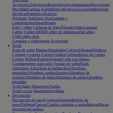
Televisión
Accesorios
Televisores
Reproductores
Adaptadores
Proyectores
Movilidad urbana
Karts
Motos eléctricas
Accesorios
Bicicletas
eléctricas
Patinetes eléctricos
Telefonía
Teléfonos fijos
Gadgets y
complementos
Smartphones
Foto y vídeo
Cámaras de fotos
Trípodes
Videocámaras
Cables
Cables HDMI
Cables de alimentación
Cables
USB
Cables Jack
Consolas y videojuegos
Accesorios
Textil
Ropa de cama
Mantas
Almohadas
Colchas
Sábanas
Nórdicos
Cortinas y estores
Estores
Visillos
Cortinas
Barras de cortina
Cojines
Relleno
Exterior
Fundas
Cojín con relleno
Complementos para sofás
Fundas de sofás
Plaids
Alfombras
Alfombras de habitación
Alfombras
pequeñas
Alfombras antideslizantes
Alfombras de
exterior
Alfombras de baño
Alfombras de salón
Alfombras
infantiles
Textil baño
Albornoces
Toallas
Textil cocina
Manteles
Servilletas
Decoración
Decoración de pared
Letreros
Espejos
Relojes de
pared
Tableros
Canvas
Cuadros pintados a mano
Marcos
Placas
decorativas
Cuadros