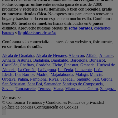
Podrás
comprar online
entre nuestra gama de más de 7.000
productos y
recibirlo en tu domicilio
, o bien con
recogida gratis
en nuestras tiendas física.
No esperes más para crear o renovar tu
hogar y transformarlo en un espacio con mucho estilo. Conforama
tiene 300
tiendas de muebles
físicas distribuidas en
6 países
distintos. Aproveche nuestras ofertas de
sofas baratos
,
colchones
baratos
y
liquidaciones de sofas
.
Conforama solo comercializa a través de su website o, físicamente,
en sus
tiendas de sofás
.
Alcalá de Guadaíra
,
Alcalá de Henares
,
Alcorcón
,
Alfafar
,
Alicante
,
Arinaga
,
Asturias
,
Badalona
,
Barakaldo
,
Barcelona
,
Burjassot
,
Castellón
,
Chafiras
,
Cordoba
,
Elche
,
Finestrat
,
Granada
,
Huércal de
Almería
,
La Coruña
,
La Laguna
,
La Zenia
,
Lanzarote
,
León
,
Lleida
,
Los Barrios
,
Madrid
,
Majadahonda
,
Málaga
,
Murcia
,
Orotava
,
Palma
,
Pamplona
,
Rivas
,
Sabadell
,
Sagunto
,
Salt, Girona
,
San Sebastian
,
Sant Boi
,
Santander
,
Santiago de Compostela
,
Sevilla
,
Tamaraceite
,
Terrassa
,
Viana
,
Vilanova i la Geltrú
,
Zaragoza
Ver más >>
© Conforama
Términos y Condiciones
Política de privacidad
Política de cookies
Configuración de Cookies