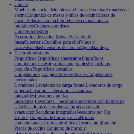
Cocina
Muebles de cocina
Muebles auxiliares de cocina
Armarios de
cocina
Conjuntos de mesas y sillas de cocina
Mesas de
cocina
Sillas de cocina
Taburetes de cocina
Cocinas
modulares
Cocinas completas
Cocinas a medida
Accesorios de cocina
Menaje
Servicio de
mesa
Cubertería
Cuchillos para chef
Vinos y
licores
Botellas
Utensilios de cocina
Vajilla
Bandejas
Electrodomésticos
Frigoríficos
Frigoríficos americanos
Frigoríficos
combi
Vinotecas
Frigoríficos integrables
Frigoríficos
pequeños
Frigoríficos portátiles
Congeladores
Congeladores verticales
Congeladores
horizontales
Lavadoras
Lavadoras de carga frontal
Lavadoras de carga
superior
Lavadoras - Secadoras
Lavadoras
integrables
Lavadoras por kg
Secadoras
Lavadoras - Secadoras
Secadoras con bomba de
calor
Secadoras de condensación
Secadoras de
evacuación
Secadoras integrables
Secadoras por Kg
Hornos
Conjunto de horno y placa
Hornos
convencionales
Hornos pirolíticos
Hornos multifunción
Placas de cocina
Conjunto de horno y
placa
Vitrocerámica
Placas de inducción
Placas de gas