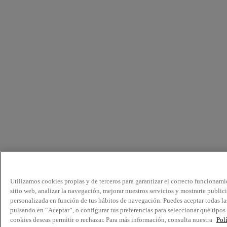
Utilizamos cookies propias y de terceros para garantizar el correcto funcionami
sitio web, analizar la navegación, mejorar nuestros servicios y mostrarte public
personalizada en función de tus hábitos de navegación. Puedes aceptar todas la
pulsando en “Aceptar”, o configurar tus preferencias para seleccionar qué tipos
cookies deseas permitir o rechazar. Para más información, consulta nuestra
Pol