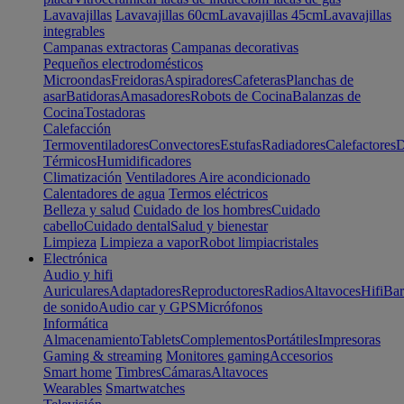
Lavavajillas
Lavavajillas 60cm
Lavavajillas 45cm
Lavavajillas
integrables
Campanas extractoras
Campanas decorativas
Pequeños electrodomésticos
Microondas
Freidoras
Aspiradores
Cafeteras
Planchas de
asar
Batidoras
Amasadores
Robots de Cocina
Balanzas de
Cocina
Tostadoras
Calefacción
Termoventiladores
Convectores
Estufas
Radiadores
Calefactores
D
Térmicos
Humidificadores
Climatización
Ventiladores
Aire acondicionado
Calentadores de agua
Termos eléctricos
Belleza y salud
Cuidado de los hombres
Cuidado
cabello
Cuidado dental
Salud y bienestar
Limpieza
Limpieza a vapor
Robot limpiacristales
Electrónica
Audio y hifi
Auriculares
Adaptadores
Reproductores
Radios
Altavoces
Hifi
Bar
de sonido
Audio car y GPS
Micrófonos
Informática
Almacenamiento
Tablets
Complementos
Portátiles
Impresoras
Gaming & streaming
Monitores gaming
Accesorios
Smart home
Timbres
Cámaras
Altavoces
Wearables
Smartwatches