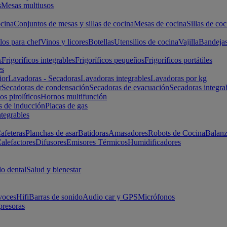
s
Mesas multiusos
cina
Conjuntos de mesas y sillas de cocina
Mesas de cocina
Sillas de coc
los para chef
Vinos y licores
Botellas
Utensilios de cocina
Vajilla
Bandeja
s
Frigoríficos integrables
Frigoríficos pequeños
Frigoríficos portátiles
es
ior
Lavadoras - Secadoras
Lavadoras integrables
Lavadoras por kg
r
Secadoras de condensación
Secadoras de evacuación
Secadoras integra
s pirolíticos
Hornos multifunción
s de inducción
Placas de gas
ntegrables
afeteras
Planchas de asar
Batidoras
Amasadores
Robots de Cocina
Balanz
alefactores
Difusores
Emisores Térmicos
Humidificadores
o dental
Salud y bienestar
voces
Hifi
Barras de sonido
Audio car y GPS
Micrófonos
presoras