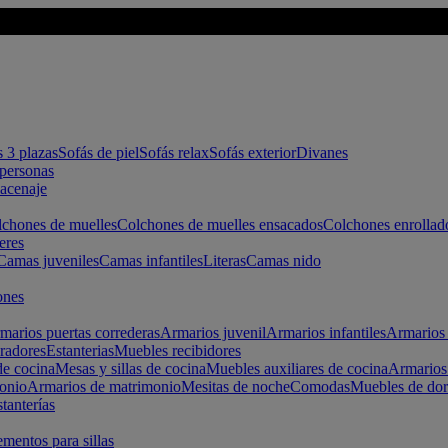
s 3 plazas
Sofás de piel
Sofás relax
Sofás exterior
Divanes
apersonas
macenaje
chones de muelles
Colchones de muelles ensacados
Colchones enrollad
eres
Camas juveniles
Camas infantiles
Literas
Camas nido
ones
marios puertas correderas
Armarios juvenil
Armarios infantiles
Armarios 
radores
Estanterias
Muebles recibidores
e cocina
Mesas y sillas de cocina
Muebles auxiliares de cocina
Armarios
onio
Armarios de matrimonio
Mesitas de noche
Comodas
Muebles de dor
tanterías
entos para sillas