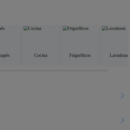
napés
Cocina
Frigoríficos
Lavadoras