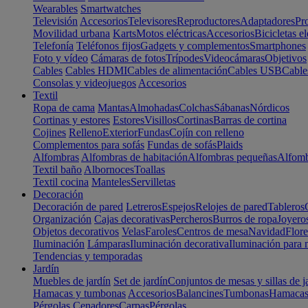
Wearables
Smartwatches
Televisión
Accesorios
Televisores
Reproductores
Adaptadores
Pr
Movilidad urbana
Karts
Motos eléctricas
Accesorios
Bicicletas el
Telefonía
Teléfonos fijos
Gadgets y complementos
Smartphones
Foto y vídeo
Cámaras de fotos
Trípodes
Videocámaras
Objetivos
Cables
Cables HDMI
Cables de alimentación
Cables USB
Cable
Consolas y videojuegos
Accesorios
Textil
Ropa de cama
Mantas
Almohadas
Colchas
Sábanas
Nórdicos
Cortinas y estores
Estores
Visillos
Cortinas
Barras de cortina
Cojines
Relleno
Exterior
Fundas
Cojín con relleno
Complementos para sofás
Fundas de sofás
Plaids
Alfombras
Alfombras de habitación
Alfombras pequeñas
Alfomb
Textil baño
Albornoces
Toallas
Textil cocina
Manteles
Servilletas
Decoración
Decoración de pared
Letreros
Espejos
Relojes de pared
Tableros
Organización
Cajas decorativas
Percheros
Burros de ropa
Joyero
Objetos decorativos
Velas
Faroles
Centros de mesa
Navidad
Flore
Iluminación
Lámparas
Iluminación decorativa
Iluminación para 
Tendencias y temporadas
Jardín
Muebles de jardín
Set de jardín
Conjuntos de mesas y sillas de j
Hamacas y tumbonas
Accesorios
Balancines
Tumbonas
Hamaca
Pérgolas
Cenadores
Carpas
Pérgolas