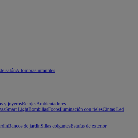
de salón
Alfombras infantiles
as y joyeros
Relojes
Ambientadores
zas
Smart Light
Bombillas
Focos
Iluminación con rieles
Cintas Led
ardín
Bancos de jardín
Sillas colgantes
Estufas de exterior