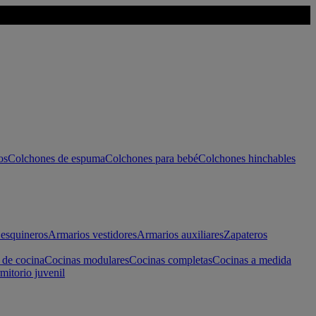
os
Colchones de espuma
Colchones para bebé
Colchones hinchables
esquineros
Armarios vestidores
Armarios auxiliares
Zapateros
 de cocina
Cocinas modulares
Cocinas completas
Cocinas a medida
mitorio juvenil