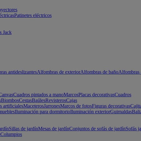
oyectores
éctricas
Patinetes eléctricos
s Jack
ras antideslizantes
Alfombras de exterior
Alfombras de baño
Alfombras 
Canvas
Cuadros pintados a mano
Marcos
Placas decorativas
Cuadros
s
Biombos
Cestas
Baúles
Revisteros
Cajas
s artificiales
Maceteros
Jarrones
Marcos de fotos
Figuras decorativas
Cajit
muebles
Iluminación para dormitorio
Iluminación exterior
Guirnaldas
Bali
ardín
Sillas de jardín
Mesas de jardín
Conjuntos de sofás de jardín
Sofás j
s
Columpios