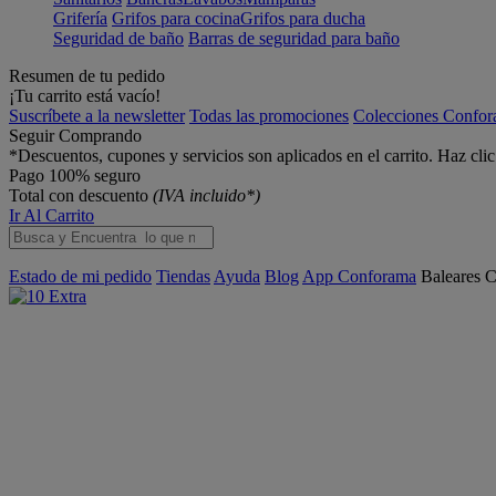
Grifería
Grifos para cocina
Grifos para ducha
Seguridad de baño
Barras de seguridad para baño
Resumen de tu pedido
¡Tu carrito está vacío!
Suscríbete a la newsletter
Todas las promociones
Colecciones Confo
Seguir Comprando
*Descuentos, cupones y servicios son aplicados en el carrito. Haz cli
Pago 100% seguro
Total con descuento
(IVA incluido*)
Ir Al Carrito
Estado de mi pedido
Tiendas
Ayuda
Blog
App Conforama
Baleares
C