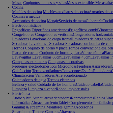
Mesas
Conjuntos de mesas y sillas
Mesas extensibles
Mesas alta
Cocina
Muebles de cocina
Muebles auxiliares de cocina
Armarios de co
Cocinas a medida
Accesorios de cocina
Menaje
Servicio de mesa
Cubertería
Cuchil
Electrodomésticos
Frigoríficos
Frigoríficos americanos
Frigoríficos combi
Vinoteca
Congeladores
Congeladores verticales
Congeladores horizontal
Lavadoras
Lavadoras de carga frontal
Lavadoras de carga super
Secadoras
Lavadoras - Secadoras
Secadoras con bomba de calo
Hornos
Conjunto de horno y placa
Hornos convencionales
Horno
Placas de cocina
Conjunto de horno y placa
Vitrocerámica
Placa
Lavavajillas
Lavavajillas 60cm
Lavavajillas 45cm
Lavavajillas i
Campanas extractoras
Campanas decorativas
Pequeños electrodomésticos
Microondas
Freidoras
Aspiradores
C
Calefacción
Termoventiladores
Convectores
Estufas
Radiadores
C
Climatización
Ventiladores
Aire acondicionado
Calentadores de agua
Termos eléctricos
Belleza y salud
Cuidado de los hombres
Cuidado cabello
Cuidad
Limpieza
Limpieza a vapor
Robot limpiacristales
Electrónica
Audio y hifi
Auriculares
Adaptadores
Reproductores
Radios
Alta
Informática
Almacenamiento
Tablets
Complementos
Portátiles
Im
Gaming & streaming
Monitores gaming
Accesorios
Smart home
Timbres
Cámaras
Altavoces