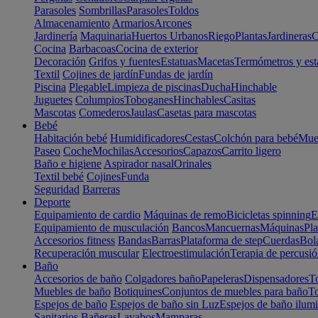
Parasoles
Sombrillas
Parasoles
Toldos
Almacenamiento
Armarios
Arcones
Jardinería
Maquinaria
Huertos Urbanos
Riego
Plantas
Jardineras
C
Cocina
Barbacoas
Cocina de exterior
Decoración
Grifos y fuentes
Estatuas
Macetas
Termómetros y est
Textil
Cojines de jardín
Fundas de jardín
Piscina
Plegable
Limpieza de piscinas
Ducha
Hinchable
Juguetes
Columpios
Toboganes
Hinchables
Casitas
Mascotas
Comederos
Jaulas
Casetas para mascotas
Bebé
Habitación bebé
Humidificadores
Cestas
Colchón para bebé
Mueb
Paseo
Coche
Mochilas
Accesorios
Capazos
Carrito ligero
Baño e higiene
Aspirador nasal
Orinales
Textil bebé
Cojines
Funda
Seguridad
Barreras
Deporte
Equipamiento de cardio
Máquinas de remo
Bicicletas spinning
E
Equipamiento de musculación
Bancos
Mancuernas
Máquinas
Pla
Accesorios fitness
Bandas
Barras
Plataforma de step
Cuerdas
Bola
Recuperación muscular
Electroestimulación
Terapia de percusi
Baño
Accesorios de baño
Colgadores baño
Papeleras
Dispensadores
To
Muebles de baño
Botiquines
Conjuntos de muebles para baño
To
Espejos de baño
Espejos de baño sin Luz
Espejos de baño ilum
Sanitarios
Bañeras
Lavabos
Mamparas