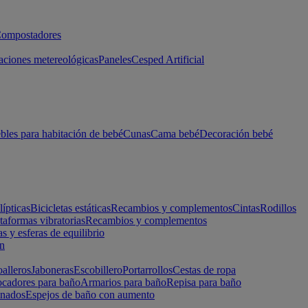
ompostadores
aciones metereológicas
Paneles
Cesped Artificial
les para habitación de bebé
Cunas
Cama bebé
Decoración bebé
lípticas
Bicicletas estáticas
Recambios y complementos
Cintas
Rodillos
taformas vibratorias
Recambios y complementos
s y esferas de equilibrio
ón
alleros
Jaboneras
Escobillero
Portarrollos
Cestas de ropa
cadores para baño
Armarios para baño
Repisa para baño
inados
Espejos de baño con aumento