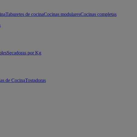
ina
Taburetes de cocina
Cocinas modulares
Cocinas completas
s
bles
Secadoras por Kg
as de Cocina
Tostadoras