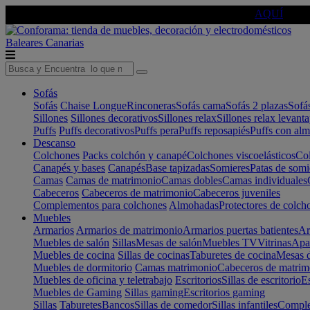
🔵Cambia tu electro con
-10% EXTRA
de descuento ☑️
AQUÍ
Baleares
Canarias
Sofás
Sofás
Chaise Longue
Rinconeras
Sofás cama
Sofás 2 plazas
Sofá
Sillones
Sillones decorativos
Sillones relax
Sillones relax levant
Puffs
Puffs decorativos
Puffs pera
Puffs reposapiés
Puffs con al
Descanso
Colchones
Packs colchón y canapé
Colchones viscoelásticos
Col
Canapés y bases
Canapés
Base tapizadas
Somieres
Patas de somi
Camas
Camas de matrimonio
Camas dobles
Camas individuales
Cabeceros
Cabeceros de matrimonio
Cabeceros juveniles
Complementos para colchones
Almohadas
Protectores de colch
Muebles
Armarios
Armarios de matrimonio
Armarios puertas batientes
Ar
Muebles de salón
Sillas
Mesas de salón
Muebles TV
Vitrinas
Apa
Muebles de cocina
Sillas de cocinas
Taburetes de cocina
Mesas d
Muebles de dormitorio
Camas matrimonio
Cabeceros de matrim
Muebles de oficina y teletrabajo
Escritorios
Sillas de escritorio
Es
Muebles de Gaming
Sillas gaming
Escritorios gaming
Sillas
Taburetes
Bancos
Sillas de comedor
Sillas infantiles
Complem