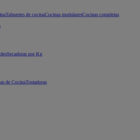
ina
Taburetes de cocina
Cocinas modulares
Cocinas completas
s
bles
Secadoras por Kg
as de Cocina
Tostadoras