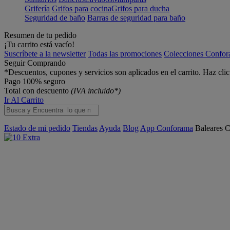
Grifería
Grifos para cocina
Grifos para ducha
Seguridad de baño
Barras de seguridad para baño
Resumen de tu pedido
¡Tu carrito está vacío!
Suscríbete a la newsletter
Todas las promociones
Colecciones Confo
Seguir Comprando
*Descuentos, cupones y servicios son aplicados en el carrito. Haz cli
Pago 100% seguro
Total con descuento
(IVA incluido*)
Ir Al Carrito
Estado de mi pedido
Tiendas
Ayuda
Blog
App Conforama
Baleares
C