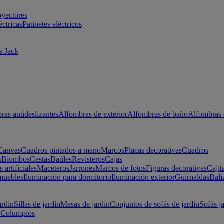
oyectores
éctricas
Patinetes eléctricos
s Jack
ras antideslizantes
Alfombras de exterior
Alfombras de baño
Alfombras 
Canvas
Cuadros pintados a mano
Marcos
Placas decorativas
Cuadros
s
Biombos
Cestas
Baúles
Revisteros
Cajas
s artificiales
Maceteros
Jarrones
Marcos de fotos
Figuras decorativas
Cajit
muebles
Iluminación para dormitorio
Iluminación exterior
Guirnaldas
Bali
ardín
Sillas de jardín
Mesas de jardín
Conjuntos de sofás de jardín
Sofás j
s
Columpios