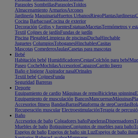
Parasoles
Sombrillas
Parasoles
Toldos
Almacenamiento
Armarios
Arcones
Jardinería
Maquinaria
Huertos Urbanos
Riego
Plantas
Jardineras
C
Cocina
Barbacoas
Cocina de exterior
Decoración
Grifos y fuentes
Estatuas
Macetas
Termómetros y est
Textil
Cojines de jardín
Fundas de jardín
Piscina
Plegable
Limpieza de piscinas
Ducha
Hinchable
Juguetes
Columpios
Toboganes
Hinchables
Casitas
Mascotas
Comederos
Jaulas
Casetas para mascotas
Bebé
Habitación bebé
Humidificadores
Cestas
Colchón para bebé
Mueb
Paseo
Coche
Mochilas
Accesorios
Capazos
Carrito ligero
Baño e higiene
Aspirador nasal
Orinales
Textil bebé
Cojines
Funda
Seguridad
Barreras
Deporte
Equipamiento de cardio
Máquinas de remo
Bicicletas spinning
E
Equipamiento de musculación
Bancos
Mancuernas
Máquinas
Pla
Accesorios fitness
Bandas
Barras
Plataforma de step
Cuerdas
Bola
Recuperación muscular
Electroestimulación
Terapia de percusi
Baño
Accesorios de baño
Colgadores baño
Papeleras
Dispensadores
To
Muebles de baño
Botiquines
Conjuntos de muebles para baño
To
Espejos de baño
Espejos de baño sin Luz
Espejos de baño ilum
Sanitarios
Bañeras
Lavabos
Mamparas