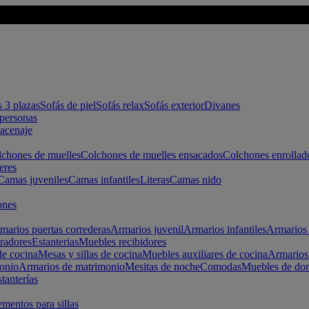
s 3 plazas
Sofás de piel
Sofás relax
Sofás exterior
Divanes
apersonas
macenaje
chones de muelles
Colchones de muelles ensacados
Colchones enrollad
eres
Camas juveniles
Camas infantiles
Literas
Camas nido
ones
marios puertas correderas
Armarios juvenil
Armarios infantiles
Armarios 
radores
Estanterias
Muebles recibidores
e cocina
Mesas y sillas de cocina
Muebles auxiliares de cocina
Armarios
onio
Armarios de matrimonio
Mesitas de noche
Comodas
Muebles de dor
tanterías
entos para sillas