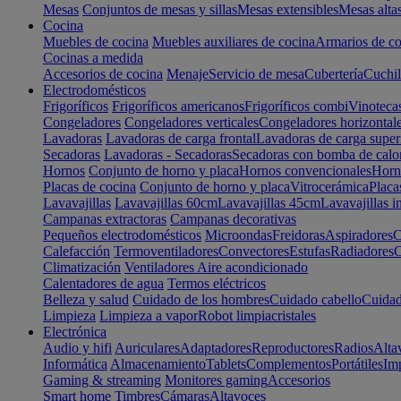
Mesas
Conjuntos de mesas y sillas
Mesas extensibles
Mesas alta
Cocina
Muebles de cocina
Muebles auxiliares de cocina
Armarios de co
Cocinas a medida
Accesorios de cocina
Menaje
Servicio de mesa
Cubertería
Cuchil
Electrodomésticos
Frigoríficos
Frigoríficos americanos
Frigoríficos combi
Vinoteca
Congeladores
Congeladores verticales
Congeladores horizontal
Lavadoras
Lavadoras de carga frontal
Lavadoras de carga super
Secadoras
Lavadoras - Secadoras
Secadoras con bomba de calo
Hornos
Conjunto de horno y placa
Hornos convencionales
Horno
Placas de cocina
Conjunto de horno y placa
Vitrocerámica
Placa
Lavavajillas
Lavavajillas 60cm
Lavavajillas 45cm
Lavavajillas i
Campanas extractoras
Campanas decorativas
Pequeños electrodomésticos
Microondas
Freidoras
Aspiradores
C
Calefacción
Termoventiladores
Convectores
Estufas
Radiadores
C
Climatización
Ventiladores
Aire acondicionado
Calentadores de agua
Termos eléctricos
Belleza y salud
Cuidado de los hombres
Cuidado cabello
Cuidad
Limpieza
Limpieza a vapor
Robot limpiacristales
Electrónica
Audio y hifi
Auriculares
Adaptadores
Reproductores
Radios
Alta
Informática
Almacenamiento
Tablets
Complementos
Portátiles
Im
Gaming & streaming
Monitores gaming
Accesorios
Smart home
Timbres
Cámaras
Altavoces