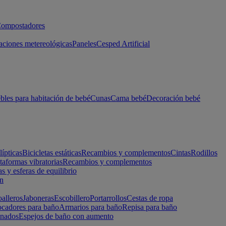
ompostadores
aciones metereológicas
Paneles
Cesped Artificial
les para habitación de bebé
Cunas
Cama bebé
Decoración bebé
lípticas
Bicicletas estáticas
Recambios y complementos
Cintas
Rodillos
taformas vibratorias
Recambios y complementos
s y esferas de equilibrio
ón
alleros
Jaboneras
Escobillero
Portarrollos
Cestas de ropa
cadores para baño
Armarios para baño
Repisa para baño
inados
Espejos de baño con aumento