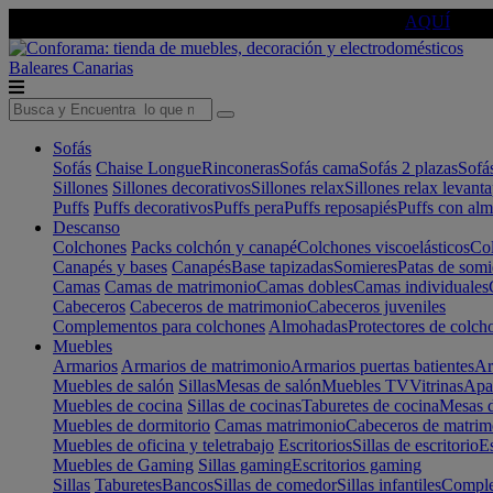
🔵Cambia tu electro con
-10% EXTRA
de descuento ☑️
AQUÍ
Baleares
Canarias
Sofás
Sofás
Chaise Longue
Rinconeras
Sofás cama
Sofás 2 plazas
Sofá
Sillones
Sillones decorativos
Sillones relax
Sillones relax levant
Puffs
Puffs decorativos
Puffs pera
Puffs reposapiés
Puffs con al
Descanso
Colchones
Packs colchón y canapé
Colchones viscoelásticos
Col
Canapés y bases
Canapés
Base tapizadas
Somieres
Patas de somi
Camas
Camas de matrimonio
Camas dobles
Camas individuales
Cabeceros
Cabeceros de matrimonio
Cabeceros juveniles
Complementos para colchones
Almohadas
Protectores de colch
Muebles
Armarios
Armarios de matrimonio
Armarios puertas batientes
Ar
Muebles de salón
Sillas
Mesas de salón
Muebles TV
Vitrinas
Apa
Muebles de cocina
Sillas de cocinas
Taburetes de cocina
Mesas d
Muebles de dormitorio
Camas matrimonio
Cabeceros de matrim
Muebles de oficina y teletrabajo
Escritorios
Sillas de escritorio
Es
Muebles de Gaming
Sillas gaming
Escritorios gaming
Sillas
Taburetes
Bancos
Sillas de comedor
Sillas infantiles
Complem