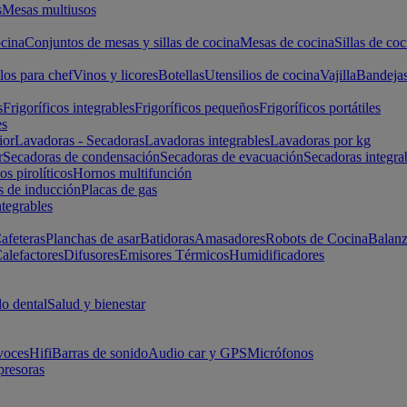
s
Mesas multiusos
cina
Conjuntos de mesas y sillas de cocina
Mesas de cocina
Sillas de coc
los para chef
Vinos y licores
Botellas
Utensilios de cocina
Vajilla
Bandeja
s
Frigoríficos integrables
Frigoríficos pequeños
Frigoríficos portátiles
es
ior
Lavadoras - Secadoras
Lavadoras integrables
Lavadoras por kg
r
Secadoras de condensación
Secadoras de evacuación
Secadoras integra
s pirolíticos
Hornos multifunción
s de inducción
Placas de gas
ntegrables
afeteras
Planchas de asar
Batidoras
Amasadores
Robots de Cocina
Balanz
alefactores
Difusores
Emisores Térmicos
Humidificadores
o dental
Salud y bienestar
voces
Hifi
Barras de sonido
Audio car y GPS
Micrófonos
presoras