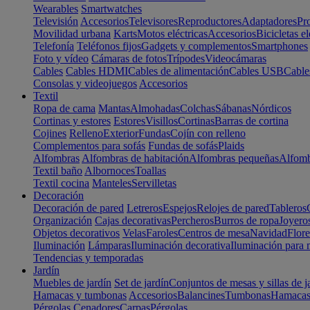
Wearables
Smartwatches
Televisión
Accesorios
Televisores
Reproductores
Adaptadores
Pr
Movilidad urbana
Karts
Motos eléctricas
Accesorios
Bicicletas el
Telefonía
Teléfonos fijos
Gadgets y complementos
Smartphones
Foto y vídeo
Cámaras de fotos
Trípodes
Videocámaras
Cables
Cables HDMI
Cables de alimentación
Cables USB
Cable
Consolas y videojuegos
Accesorios
Textil
Ropa de cama
Mantas
Almohadas
Colchas
Sábanas
Nórdicos
Cortinas y estores
Estores
Visillos
Cortinas
Barras de cortina
Cojines
Relleno
Exterior
Fundas
Cojín con relleno
Complementos para sofás
Fundas de sofás
Plaids
Alfombras
Alfombras de habitación
Alfombras pequeñas
Alfomb
Textil baño
Albornoces
Toallas
Textil cocina
Manteles
Servilletas
Decoración
Decoración de pared
Letreros
Espejos
Relojes de pared
Tableros
Organización
Cajas decorativas
Percheros
Burros de ropa
Joyero
Objetos decorativos
Velas
Faroles
Centros de mesa
Navidad
Flore
Iluminación
Lámparas
Iluminación decorativa
Iluminación para 
Tendencias y temporadas
Jardín
Muebles de jardín
Set de jardín
Conjuntos de mesas y sillas de j
Hamacas y tumbonas
Accesorios
Balancines
Tumbonas
Hamaca
Pérgolas
Cenadores
Carpas
Pérgolas