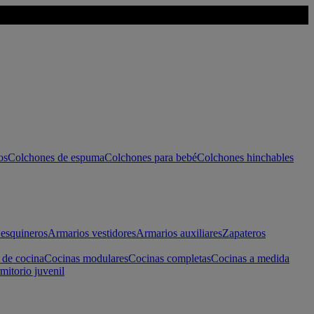
os
Colchones de espuma
Colchones para bebé
Colchones hinchables
esquineros
Armarios vestidores
Armarios auxiliares
Zapateros
 de cocina
Cocinas modulares
Cocinas completas
Cocinas a medida
mitorio juvenil