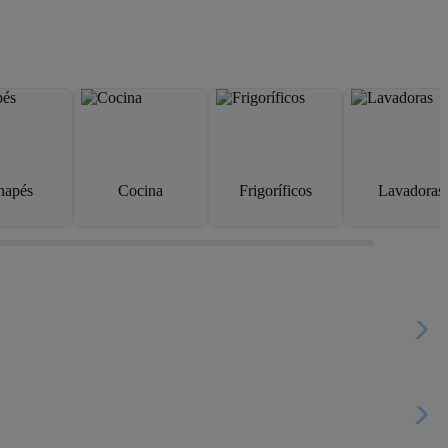
napés
Cocina
Frigoríficos
Lavadoras