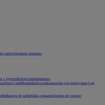
de salón
Alfombras infantiles
as y joyeros
Relojes
Ambientadores
zas
Smart Light
Bombillas
Focos
Iluminación con rieles
Cintas Led
ardín
Bancos de jardín
Sillas colgantes
Estufas de exterior