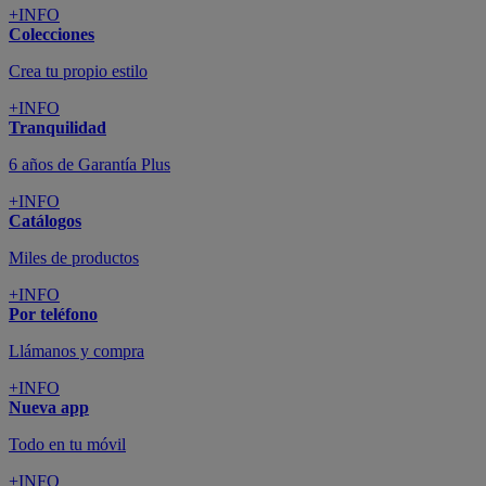
+INFO
Colecciones
Crea tu propio estilo
+INFO
Tranquilidad
6 años de Garantía Plus
+INFO
Catálogos
Miles de productos
+INFO
Por teléfono
Llámanos y compra
+INFO
Nueva app
Todo en tu móvil
+INFO