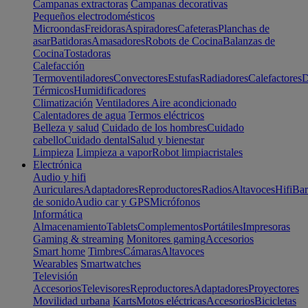
Campanas extractoras
Campanas decorativas
Pequeños electrodomésticos
Microondas
Freidoras
Aspiradores
Cafeteras
Planchas de
asar
Batidoras
Amasadores
Robots de Cocina
Balanzas de
Cocina
Tostadoras
Calefacción
Termoventiladores
Convectores
Estufas
Radiadores
Calefactores
D
Térmicos
Humidificadores
Climatización
Ventiladores
Aire acondicionado
Calentadores de agua
Termos eléctricos
Belleza y salud
Cuidado de los hombres
Cuidado
cabello
Cuidado dental
Salud y bienestar
Limpieza
Limpieza a vapor
Robot limpiacristales
Electrónica
Audio y hifi
Auriculares
Adaptadores
Reproductores
Radios
Altavoces
Hifi
Bar
de sonido
Audio car y GPS
Micrófonos
Informática
Almacenamiento
Tablets
Complementos
Portátiles
Impresoras
Gaming & streaming
Monitores gaming
Accesorios
Smart home
Timbres
Cámaras
Altavoces
Wearables
Smartwatches
Televisión
Accesorios
Televisores
Reproductores
Adaptadores
Proyectores
Movilidad urbana
Karts
Motos eléctricas
Accesorios
Bicicletas