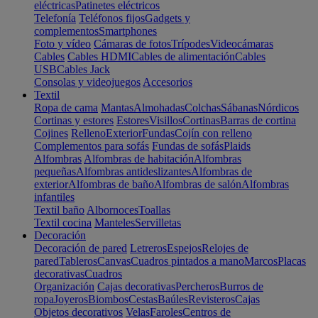
eléctricas
Patinetes eléctricos
Telefonía
Teléfonos fijos
Gadgets y
complementos
Smartphones
Foto y vídeo
Cámaras de fotos
Trípodes
Videocámaras
Cables
Cables HDMI
Cables de alimentación
Cables
USB
Cables Jack
Consolas y videojuegos
Accesorios
Textil
Ropa de cama
Mantas
Almohadas
Colchas
Sábanas
Nórdicos
Cortinas y estores
Estores
Visillos
Cortinas
Barras de cortina
Cojines
Relleno
Exterior
Fundas
Cojín con relleno
Complementos para sofás
Fundas de sofás
Plaids
Alfombras
Alfombras de habitación
Alfombras
pequeñas
Alfombras antideslizantes
Alfombras de
exterior
Alfombras de baño
Alfombras de salón
Alfombras
infantiles
Textil baño
Albornoces
Toallas
Textil cocina
Manteles
Servilletas
Decoración
Decoración de pared
Letreros
Espejos
Relojes de
pared
Tableros
Canvas
Cuadros pintados a mano
Marcos
Placas
decorativas
Cuadros
Organización
Cajas decorativas
Percheros
Burros de
ropa
Joyeros
Biombos
Cestas
Baúles
Revisteros
Cajas
Objetos decorativos
Velas
Faroles
Centros de