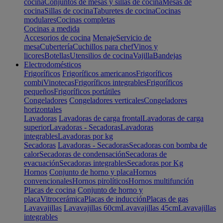
cocina
Conjuntos de mesas y sillas de cocina
Mesas de
cocina
Sillas de cocina
Taburetes de cocina
Cocinas
modulares
Cocinas completas
Cocinas a medida
Accesorios de cocina
Menaje
Servicio de
mesa
Cubertería
Cuchillos para chef
Vinos y
licores
Botellas
Utensilios de cocina
Vajilla
Bandejas
Electrodomésticos
Frigoríficos
Frigoríficos americanos
Frigoríficos
combi
Vinotecas
Frigoríficos integrables
Frigoríficos
pequeños
Frigoríficos portátiles
Congeladores
Congeladores verticales
Congeladores
horizontales
Lavadoras
Lavadoras de carga frontal
Lavadoras de carga
superior
Lavadoras - Secadoras
Lavadoras
integrables
Lavadoras por kg
Secadoras
Lavadoras - Secadoras
Secadoras con bomba de
calor
Secadoras de condensación
Secadoras de
evacuación
Secadoras integrables
Secadoras por Kg
Hornos
Conjunto de horno y placa
Hornos
convencionales
Hornos pirolíticos
Hornos multifunción
Placas de cocina
Conjunto de horno y
placa
Vitrocerámica
Placas de inducción
Placas de gas
Lavavajillas
Lavavajillas 60cm
Lavavajillas 45cm
Lavavajillas
integrables