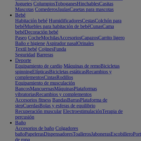
Juguetes
Columpios
Toboganes
Hinchables
Casitas
Mascotas
Comederos
Jaulas
Casetas para mascotas
Bebé
Habitación bebé
Humidificadores
Cestas
Colchón para
bebé
Muebles para habitación de bebé
Cunas
Cama
bebé
Decoración bebé
Paseo
Coche
Mochilas
Accesorios
Capazos
Carrito ligero
Baño e higiene
Aspirador nasal
Orinales
Textil bebé
Cojines
Funda
Seguridad
Barreras
Deporte
Equipamiento de cardio
Máquinas de remo
Bicicletas
spinning
Elípticas
Bicicletas estáticas
Recambios y
complementos
Cintas
Rodillos
Equipamiento de musculación
Bancos
Mancuernas
Máquinas
Plataformas
vibratorias
Recambios y complementos
Accesorios fitness
Bandas
Barras
Plataforma de
step
Cuerdas
Bolas y esferas de equilibrio
Recuperación muscular
Electroestimulación
Terapia de
percusión
Baño
Accesorios de baño
Colgadores
baño
Papeleras
Dispensadores
Toalleros
Jaboneras
Escobillero
Port
de ropa