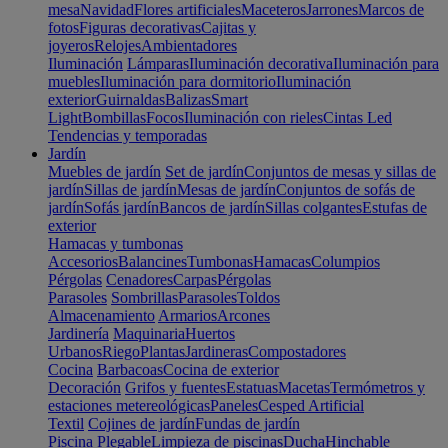
mesa
Navidad
Flores artificiales
Maceteros
Jarrones
Marcos de
fotos
Figuras decorativas
Cajitas y
joyeros
Relojes
Ambientadores
Iluminación
Lámparas
Iluminación decorativa
Iluminación para
muebles
Iluminación para dormitorio
Iluminación
exterior
Guirnaldas
Balizas
Smart
Light
Bombillas
Focos
Iluminación con rieles
Cintas Led
Tendencias y temporadas
Jardín
Muebles de jardín
Set de jardín
Conjuntos de mesas y sillas de
jardín
Sillas de jardín
Mesas de jardín
Conjuntos de sofás de
jardín
Sofás jardín
Bancos de jardín
Sillas colgantes
Estufas de
exterior
Hamacas y tumbonas
Accesorios
Balancines
Tumbonas
Hamacas
Columpios
Pérgolas
Cenadores
Carpas
Pérgolas
Parasoles
Sombrillas
Parasoles
Toldos
Almacenamiento
Armarios
Arcones
Jardinería
Maquinaria
Huertos
Urbanos
Riego
Plantas
Jardineras
Compostadores
Cocina
Barbacoas
Cocina de exterior
Decoración
Grifos y fuentes
Estatuas
Macetas
Termómetros y
estaciones metereológicas
Paneles
Cesped Artificial
Textil
Cojines de jardín
Fundas de jardín
Piscina
Plegable
Limpieza de piscinas
Ducha
Hinchable