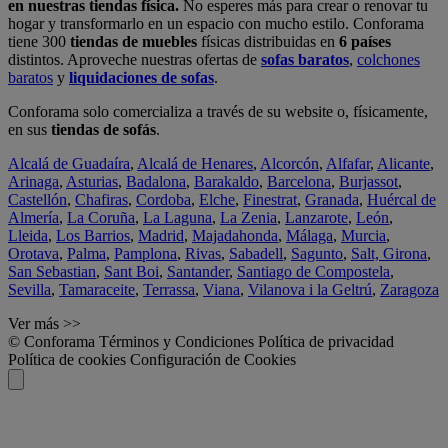
en nuestras tiendas física.
No esperes más para crear o renovar tu
hogar y transformarlo en un espacio con mucho estilo. Conforama
tiene 300
tiendas de muebles
físicas distribuidas en
6 países
distintos. Aproveche nuestras ofertas de
sofas baratos
,
colchones
baratos
y
liquidaciones de sofas
.
Conforama solo comercializa a través de su website o, físicamente,
en sus
tiendas de sofás
.
Alcalá de Guadaíra
,
Alcalá de Henares
,
Alcorcón
,
Alfafar
,
Alicante
,
Arinaga
,
Asturias
,
Badalona
,
Barakaldo
,
Barcelona
,
Burjassot
,
Castellón
,
Chafiras
,
Cordoba
,
Elche
,
Finestrat
,
Granada
,
Huércal de
Almería
,
La Coruña
,
La Laguna
,
La Zenia
,
Lanzarote
,
León
,
Lleida
,
Los Barrios
,
Madrid
,
Majadahonda
,
Málaga
,
Murcia
,
Orotava
,
Palma
,
Pamplona
,
Rivas
,
Sabadell
,
Sagunto
,
Salt, Girona
,
San Sebastian
,
Sant Boi
,
Santander
,
Santiago de Compostela
,
Sevilla
,
Tamaraceite
,
Terrassa
,
Viana
,
Vilanova i la Geltrú
,
Zaragoza
Ver más >>
© Conforama
Términos y Condiciones
Política de privacidad
Política de cookies
Configuración de Cookies