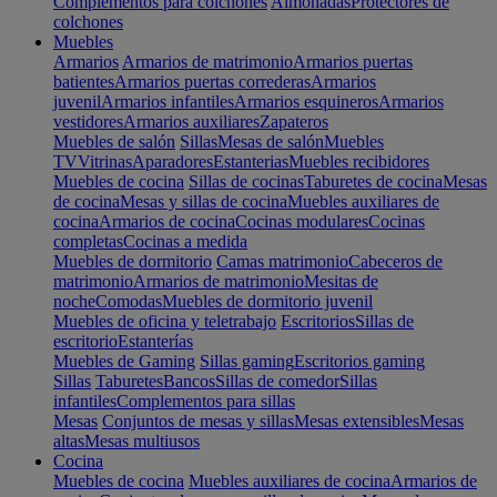
Complementos para colchones
Almohadas
Protectores de
colchones
Muebles
Armarios
Armarios de matrimonio
Armarios puertas
batientes
Armarios puertas correderas
Armarios
juvenil
Armarios infantiles
Armarios esquineros
Armarios
vestidores
Armarios auxiliares
Zapateros
Muebles de salón
Sillas
Mesas de salón
Muebles
TV
Vitrinas
Aparadores
Estanterias
Muebles recibidores
Muebles de cocina
Sillas de cocinas
Taburetes de cocina
Mesas
de cocina
Mesas y sillas de cocina
Muebles auxiliares de
cocina
Armarios de cocina
Cocinas modulares
Cocinas
completas
Cocinas a medida
Muebles de dormitorio
Camas matrimonio
Cabeceros de
matrimonio
Armarios de matrimonio
Mesitas de
noche
Comodas
Muebles de dormitorio juvenil
Muebles de oficina y teletrabajo
Escritorios
Sillas de
escritorio
Estanterías
Muebles de Gaming
Sillas gaming
Escritorios gaming
Sillas
Taburetes
Bancos
Sillas de comedor
Sillas
infantiles
Complementos para sillas
Mesas
Conjuntos de mesas y sillas
Mesas extensibles
Mesas
altas
Mesas multiusos
Cocina
Muebles de cocina
Muebles auxiliares de cocina
Armarios de