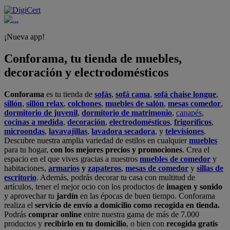
¡Nueva app!
Conforama, tu tienda de muebles,
decoración y electrodomésticos
Conforama
es tu tienda de
sofás
,
sofá cama
,
sofá chaise longue
,
sillón
,
sillón relax
,
colchones
,
muebles de salón
,
mesas comedor
,
dormitorio de juvenil
,
dormitorio de matrimonio
,
canapés
,
cocinas a medida
,
decoración
,
electrodomésticos
,
frigoríficos
,
microondas
,
lavavajillas
,
lavadora secadora
, y
televisiones
.
Descubre nuestra amplia variedad de estilos en cualquier
muebles
para tu hogar,
con los mejores precios y promociones
. Crea el
espacio en el que vives gracias a nuestros
muebles de comedor
y
habitaciones,
armarios
y
zapateros
,
mesas de comedor
y
sillas de
escritorio
. Además, podrás decorar tu casa con multitud de
artículos, tener el mejor ocio con los productos de
imagen y sonido
y aprovechar tu
jardín
en las épocas de buen tiempo. Conforama
realiza el
servicio de envío a domicilio como recogida en tienda.
Podrás
comprar online
entre nuestra gama de más de 7.000
productos y
recibirlo en tu domicilio
, o bien con
recogida gratis