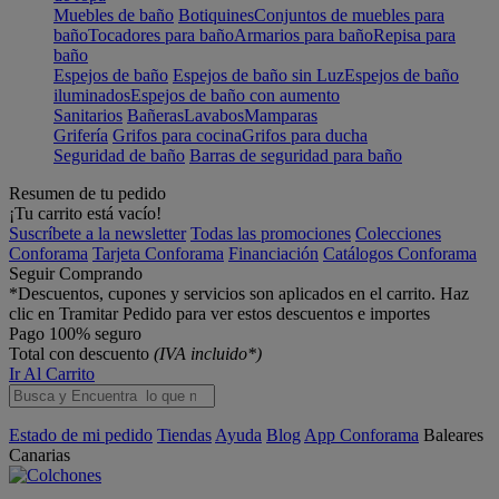
Muebles de baño
Botiquines
Conjuntos de muebles para
baño
Tocadores para baño
Armarios para baño
Repisa para
baño
Espejos de baño
Espejos de baño sin Luz
Espejos de baño
iluminados
Espejos de baño con aumento
Sanitarios
Bañeras
Lavabos
Mamparas
Grifería
Grifos para cocina
Grifos para ducha
Seguridad de baño
Barras de seguridad para baño
Resumen de tu pedido
¡Tu carrito está vacío!
Suscríbete a la newsletter
Todas las promociones
Colecciones
Conforama
Tarjeta Conforama
Financiación
Catálogos Conforama
Seguir Comprando
*Descuentos, cupones y servicios son aplicados en el carrito. Haz
clic en Tramitar Pedido para ver estos descuentos e importes
Pago 100% seguro
Total con descuento
(IVA incluido*)
Ir Al Carrito
Estado de mi pedido
Tiendas
Ayuda
Blog
App Conforama
Baleares
Canarias