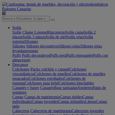
Baleares
Canarias
Sofás
Sofás
Chaise Longue
Rinconeras
Sofás cama
Sofás 2
plazas
Sofás 3 plazas
Sofás de piel
Sofás relax
Sofás
exterior
Divanes
Sillones
Sillones decorativos
Sillones relax
Sillones relax
levantapersonas
Puffs
Puffs decorativos
Puffs pera
Puffs reposapiés
Puffs con
almacenaje
Descanso
Colchones
Packs colchón y canapé
Colchones
viscoelásticos
Colchones de muelles
Colchones de muelles
ensacados
Colchones enrollados
Colchones de
espuma
Colchones para bebé
Colchones hinchables
Canapés y bases
Canapés
Base tapizadas
Somieres
Patas de
somieres
Camas
Camas de matrimonio
Camas dobles
Camas
individuales
Camas juveniles
Camas infantiles
Literas
Camas
nido
Cabeceros
Cabeceros de matrimonio
Cabeceros juveniles