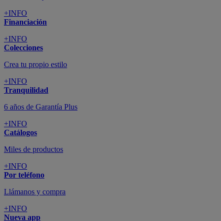
+INFO
Financiación
+INFO
Colecciones
Crea tu propio estilo
+INFO
Tranquilidad
6 años de Garantía Plus
+INFO
Catálogos
Miles de productos
+INFO
Por teléfono
Llámanos y compra
+INFO
Nueva app