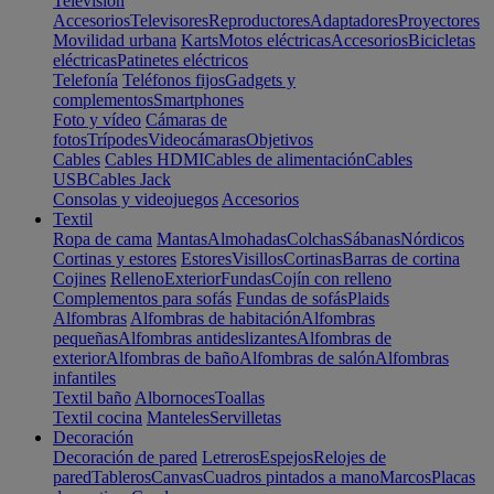
Televisión
Accesorios
Televisores
Reproductores
Adaptadores
Proyectores
Movilidad urbana
Karts
Motos eléctricas
Accesorios
Bicicletas
eléctricas
Patinetes eléctricos
Telefonía
Teléfonos fijos
Gadgets y
complementos
Smartphones
Foto y vídeo
Cámaras de
fotos
Trípodes
Videocámaras
Objetivos
Cables
Cables HDMI
Cables de alimentación
Cables
USB
Cables Jack
Consolas y videojuegos
Accesorios
Textil
Ropa de cama
Mantas
Almohadas
Colchas
Sábanas
Nórdicos
Cortinas y estores
Estores
Visillos
Cortinas
Barras de cortina
Cojines
Relleno
Exterior
Fundas
Cojín con relleno
Complementos para sofás
Fundas de sofás
Plaids
Alfombras
Alfombras de habitación
Alfombras
pequeñas
Alfombras antideslizantes
Alfombras de
exterior
Alfombras de baño
Alfombras de salón
Alfombras
infantiles
Textil baño
Albornoces
Toallas
Textil cocina
Manteles
Servilletas
Decoración
Decoración de pared
Letreros
Espejos
Relojes de
pared
Tableros
Canvas
Cuadros pintados a mano
Marcos
Placas