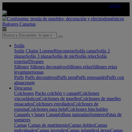
🔵Cambia tu electro con
-10% EXTRA
de descuento ☑️
AQUÍ
Baleares
Canarias
Sofás
Sofás
Chaise Longue
Rinconeras
Sofás cama
Sofás 2
plazas
Sofás 3 plazas
Sofás de piel
Sofás relax
Sofás
exterior
Divanes
Sillones
Sillones decorativos
Sillones relax
Sillones relax
levantapersonas
Puffs
Puffs decorativos
Puffs pera
Puffs reposapiés
Puffs con
almacenaje
Descanso
Colchones
Packs colchón y canapé
Colchones
viscoelásticos
Colchones de muelles
Colchones de muelles
ensacados
Colchones enrollados
Colchones de
espuma
Colchones para bebé
Colchones hinchables
Canapés y bases
Canapés
Base tapizadas
Somieres
Patas de
somieres
Camas
Camas de matrimonio
Camas dobles
Camas
individuales
Camas juveniles
Camas infantiles
Literas
Camas