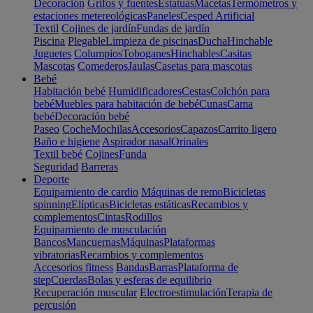
Decoración
Grifos y fuentes
Estatuas
Macetas
Termómetros y
estaciones metereológicas
Paneles
Cesped Artificial
Textil
Cojines de jardín
Fundas de jardín
Piscina
Plegable
Limpieza de piscinas
Ducha
Hinchable
Juguetes
Columpios
Toboganes
Hinchables
Casitas
Mascotas
Comederos
Jaulas
Casetas para mascotas
Bebé
Habitación bebé
Humidificadores
Cestas
Colchón para
bebé
Muebles para habitación de bebé
Cunas
Cama
bebé
Decoración bebé
Paseo
Coche
Mochilas
Accesorios
Capazos
Carrito ligero
Baño e higiene
Aspirador nasal
Orinales
Textil bebé
Cojines
Funda
Seguridad
Barreras
Deporte
Equipamiento de cardio
Máquinas de remo
Bicicletas
spinning
Elípticas
Bicicletas estáticas
Recambios y
complementos
Cintas
Rodillos
Equipamiento de musculación
Bancos
Mancuernas
Máquinas
Plataformas
vibratorias
Recambios y complementos
Accesorios fitness
Bandas
Barras
Plataforma de
step
Cuerdas
Bolas y esferas de equilibrio
Recuperación muscular
Electroestimulación
Terapia de
percusión