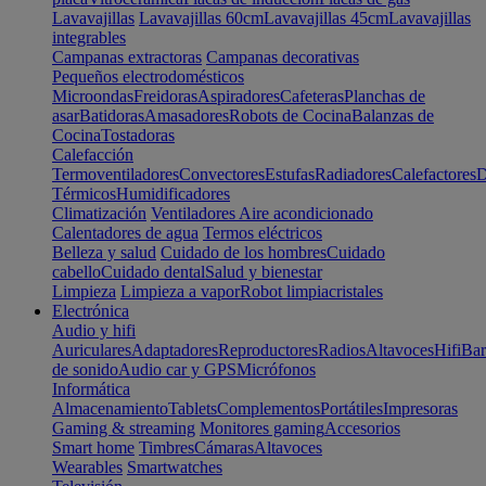
Lavavajillas
Lavavajillas 60cm
Lavavajillas 45cm
Lavavajillas
integrables
Campanas extractoras
Campanas decorativas
Pequeños electrodomésticos
Microondas
Freidoras
Aspiradores
Cafeteras
Planchas de
asar
Batidoras
Amasadores
Robots de Cocina
Balanzas de
Cocina
Tostadoras
Calefacción
Termoventiladores
Convectores
Estufas
Radiadores
Calefactores
D
Térmicos
Humidificadores
Climatización
Ventiladores
Aire acondicionado
Calentadores de agua
Termos eléctricos
Belleza y salud
Cuidado de los hombres
Cuidado
cabello
Cuidado dental
Salud y bienestar
Limpieza
Limpieza a vapor
Robot limpiacristales
Electrónica
Audio y hifi
Auriculares
Adaptadores
Reproductores
Radios
Altavoces
Hifi
Bar
de sonido
Audio car y GPS
Micrófonos
Informática
Almacenamiento
Tablets
Complementos
Portátiles
Impresoras
Gaming & streaming
Monitores gaming
Accesorios
Smart home
Timbres
Cámaras
Altavoces
Wearables
Smartwatches