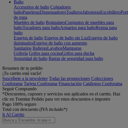
Baño
Accesorios de baño
Colgadores
baño
Papeleras
Dispensadores
Toalleros
Jaboneras
Escobillero
Port
de ropa
Muebles de baño
Botiquines
Conjuntos de muebles para
baño
Tocadores para baño
Armarios para baño
Repisa para
baño
Espejos de baño
Espejos de baño sin Luz
Espejos de baño
iluminados
Espejos de baño con aumento
Sanitarios
Bañeras
Lavabos
Mamparas
Grifería
Grifos para cocina
Grifos para ducha
Seguridad de baño
Barras de seguridad para baño
Resumen de tu pedido
¡Tu carrito está vacío!
Suscríbete a la newsletter
Todas las promociones
Colecciones
Conforama
Tarjeta Conforama
Financiación
Catálogos Conforama
Seguir Comprando
*Descuentos, cupones y servicios son aplicados en el carrito. Haz
clic en Tramitar Pedido para ver estos descuentos e importes
Pago 100% seguro
Total con descuento
(IVA incluido*)
Ir Al Carrito