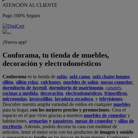
ATENCIÓN AL CLIENTE
Pago 100% Seguro
¡Nueva app!
Conforama, tu tienda de muebles,
decoración y electrodomésticos
Conforama
es tu tienda de
sofás
,
sofá cama
,
sofá chaise longue
,
sillón
,
sillón relax
,
colchones
,
muebles de salón
,
mesas comedor
,
dormitorio de juvenil
,
dormitorio de matrimonio
,
canapés
,
cocinas a medida
,
decoración
,
electrodomésticos
,
frigoríficos
,
microondas
,
lavavajillas
,
lavadora secadora
, y
televisiones
.
Descubre nuestra amplia variedad de estilos en cualquier
muebles
para tu hogar,
con los mejores precios y promociones
. Crea el
espacio en el que vives gracias a nuestros
muebles de comedor
y
habitaciones,
armarios
y
zapateros
,
mesas de comedor
y
sillas de
escritorio
. Además, podrás decorar tu casa con multitud de
artículos, tener el mejor ocio con los productos de
imagen y sonido
y aprovechar tu
jardín
en las épocas de buen tiempo. Conforama