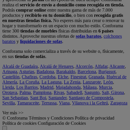
realiza el
servicio de envío a domicilio como recogida en tienda.
Podrás
comprar online
entre nuestra gama de más de 7.000
productos y
recibirlo en tu domicilio
, o bien con
recogida gratis
en nuestras tiendas física.
No esperes más para crear o renovar tu
hogar y transformarlo en un espacio con mucho estilo. Conforama
tiene 300
tiendas de muebles
físicas distribuidas en
6 países
distintos. Aproveche nuestras ofertas de
sofas baratos
,
colchones
baratos
y
liquidaciones de sofas
.
Conforama solo comercializa a través de su website o, físicamente,
en sus
tiendas de sofás
.
Alcalá de Guadaíra
,
Alcalá de Henares
,
Alcorcón
,
Alfafar
,
Alicante
,
Arinaga
,
Asturias
,
Badalona
,
Barakaldo
,
Barcelona
,
Burjassot
,
Castellón
,
Chafiras
,
Cordoba
,
Elche
,
Finestrat
,
Granada
,
Huércal de
Almería
,
La Coruña
,
La Laguna
,
La Zenia
,
Lanzarote
,
León
,
Lleida
,
Los Barrios
,
Madrid
,
Majadahonda
,
Málaga
,
Murcia
,
Orotava
,
Palma
,
Pamplona
,
Rivas
,
Sabadell
,
Sagunto
,
Salt, Girona
,
San Sebastian
,
Sant Boi
,
Santander
,
Santiago de Compostela
,
Sevilla
,
Tamaraceite
,
Terrassa
,
Viana
,
Vilanova i la Geltrú
,
Zaragoza
Ver más >>
© Conforama
Términos y Condiciones
Política de privacidad
Política de cookies
Configuración de Cookies