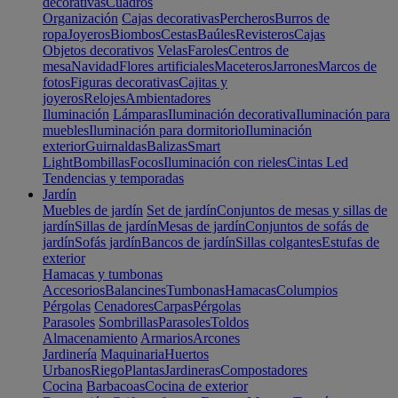
decorativas
Cuadros
Organización
Cajas decorativas
Percheros
Burros de
ropa
Joyeros
Biombos
Cestas
Baúles
Revisteros
Cajas
Objetos decorativos
Velas
Faroles
Centros de
mesa
Navidad
Flores artificiales
Maceteros
Jarrones
Marcos de
fotos
Figuras decorativas
Cajitas y
joyeros
Relojes
Ambientadores
Iluminación
Lámparas
Iluminación decorativa
Iluminación para
muebles
Iluminación para dormitorio
Iluminación
exterior
Guirnaldas
Balizas
Smart
Light
Bombillas
Focos
Iluminación con rieles
Cintas Led
Tendencias y temporadas
Jardín
Muebles de jardín
Set de jardín
Conjuntos de mesas y sillas de
jardín
Sillas de jardín
Mesas de jardín
Conjuntos de sofás de
jardín
Sofás jardín
Bancos de jardín
Sillas colgantes
Estufas de
exterior
Hamacas y tumbonas
Accesorios
Balancines
Tumbonas
Hamacas
Columpios
Pérgolas
Cenadores
Carpas
Pérgolas
Parasoles
Sombrillas
Parasoles
Toldos
Almacenamiento
Armarios
Arcones
Jardinería
Maquinaria
Huertos
Urbanos
Riego
Plantas
Jardineras
Compostadores
Cocina
Barbacoas
Cocina de exterior