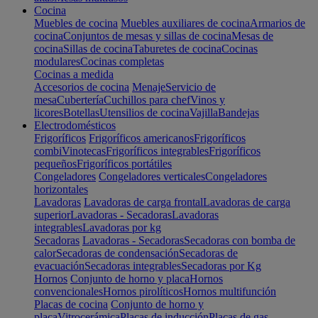
Cocina
Muebles de cocina
Muebles auxiliares de cocina
Armarios de
cocina
Conjuntos de mesas y sillas de cocina
Mesas de
cocina
Sillas de cocina
Taburetes de cocina
Cocinas
modulares
Cocinas completas
Cocinas a medida
Accesorios de cocina
Menaje
Servicio de
mesa
Cubertería
Cuchillos para chef
Vinos y
licores
Botellas
Utensilios de cocina
Vajilla
Bandejas
Electrodomésticos
Frigoríficos
Frigoríficos americanos
Frigoríficos
combi
Vinotecas
Frigoríficos integrables
Frigoríficos
pequeños
Frigoríficos portátiles
Congeladores
Congeladores verticales
Congeladores
horizontales
Lavadoras
Lavadoras de carga frontal
Lavadoras de carga
superior
Lavadoras - Secadoras
Lavadoras
integrables
Lavadoras por kg
Secadoras
Lavadoras - Secadoras
Secadoras con bomba de
calor
Secadoras de condensación
Secadoras de
evacuación
Secadoras integrables
Secadoras por Kg
Hornos
Conjunto de horno y placa
Hornos
convencionales
Hornos pirolíticos
Hornos multifunción
Placas de cocina
Conjunto de horno y
placa
Vitrocerámica
Placas de inducción
Placas de gas