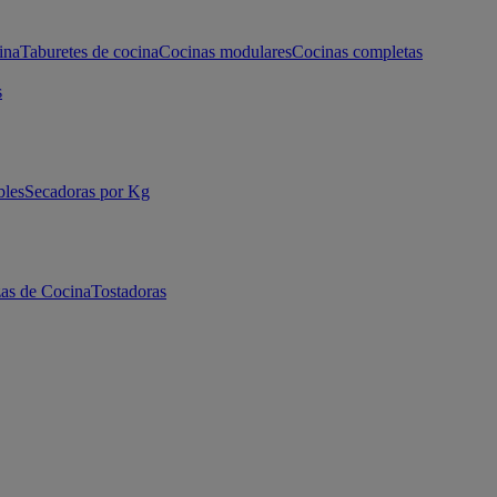
ina
Taburetes de cocina
Cocinas modulares
Cocinas completas
s
bles
Secadoras por Kg
as de Cocina
Tostadoras