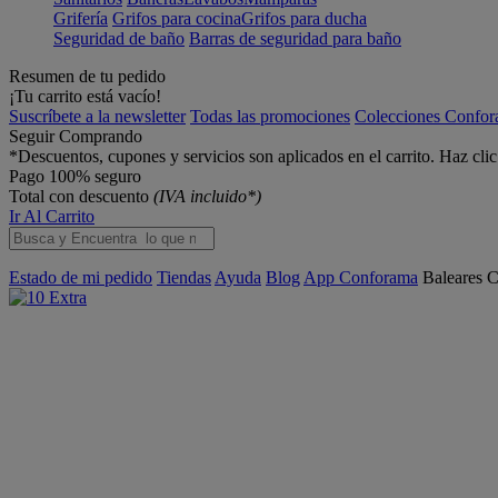
Grifería
Grifos para cocina
Grifos para ducha
Seguridad de baño
Barras de seguridad para baño
Resumen de tu pedido
¡Tu carrito está vacío!
Suscríbete a la newsletter
Todas las promociones
Colecciones Confo
Seguir Comprando
*Descuentos, cupones y servicios son aplicados en el carrito. Haz cli
Pago 100% seguro
Total con descuento
(IVA incluido*)
Ir Al Carrito
Estado de mi pedido
Tiendas
Ayuda
Blog
App Conforama
Baleares
C