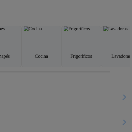
napés
Cocina
Frigoríficos
Lavadoras