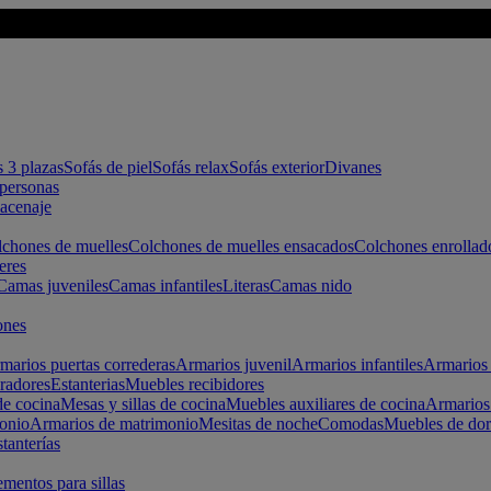
s 3 plazas
Sofás de piel
Sofás relax
Sofás exterior
Divanes
apersonas
macenaje
chones de muelles
Colchones de muelles ensacados
Colchones enrollad
eres
Camas juveniles
Camas infantiles
Literas
Camas nido
ones
marios puertas correderas
Armarios juvenil
Armarios infantiles
Armarios 
radores
Estanterias
Muebles recibidores
e cocina
Mesas y sillas de cocina
Muebles auxiliares de cocina
Armarios
onio
Armarios de matrimonio
Mesitas de noche
Comodas
Muebles de dor
tanterías
entos para sillas