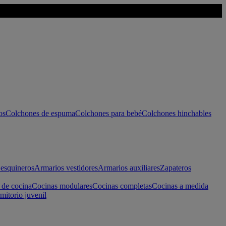
os
Colchones de espuma
Colchones para bebé
Colchones hinchables
esquineros
Armarios vestidores
Armarios auxiliares
Zapateros
 de cocina
Cocinas modulares
Cocinas completas
Cocinas a medida
mitorio juvenil