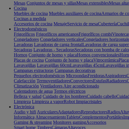
Mesas
Conjuntos de mesas y sillas
Mesas extensibles
Mesas alta
Cocina
Muebles de cocina
Muebles auxiliares de cocina
Armarios de co
Cocinas a medida
Accesorios de cocina
Menaje
Servicio de mesa
Cubertería
Cuchil
Electrodomésticos
Frigoríficos
Frigoríficos americanos
Frigoríficos combi
Vinoteca
Congeladores
Congeladores verticales
Congeladores horizontal
Lavadoras
Lavadoras de carga frontal
Lavadoras de carga super
Secadoras
Lavadoras - Secadoras
Secadoras con bomba de calo
Hornos
Conjunto de horno y placa
Hornos convencionales
Horno
Placas de cocina
Conjunto de horno y placa
Vitrocerámica
Placa
Lavavajillas
Lavavajillas 60cm
Lavavajillas 45cm
Lavavajillas i
Campanas extractoras
Campanas decorativas
Pequeños electrodomésticos
Microondas
Freidoras
Aspiradores
C
Calefacción
Termoventiladores
Convectores
Estufas
Radiadores
C
Climatización
Ventiladores
Aire acondicionado
Calentadores de agua
Termos eléctricos
Belleza y salud
Cuidado de los hombres
Cuidado cabello
Cuidad
Limpieza
Limpieza a vapor
Robot limpiacristales
Electrónica
Audio y hifi
Auriculares
Adaptadores
Reproductores
Radios
Alta
Informática
Almacenamiento
Tablets
Complementos
Portátiles
Im
Gaming & streaming
Monitores gaming
Accesorios
Smart home
Timbres
Cámaras
Altavoces