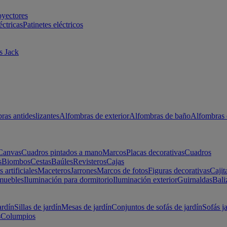
oyectores
éctricas
Patinetes eléctricos
s Jack
ras antideslizantes
Alfombras de exterior
Alfombras de baño
Alfombras 
Canvas
Cuadros pintados a mano
Marcos
Placas decorativas
Cuadros
s
Biombos
Cestas
Baúles
Revisteros
Cajas
s artificiales
Maceteros
Jarrones
Marcos de fotos
Figuras decorativas
Cajit
muebles
Iluminación para dormitorio
Iluminación exterior
Guirnaldas
Bali
ardín
Sillas de jardín
Mesas de jardín
Conjuntos de sofás de jardín
Sofás j
s
Columpios