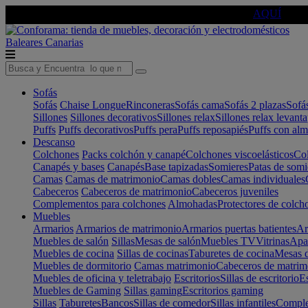
🔵Cambia tu electro con
-10% EXTRA
de descuento ☑️
AQUÍ
Baleares
Canarias
Sofás
Sofás
Chaise Longue
Rinconeras
Sofás cama
Sofás 2 plazas
Sofá
Sillones
Sillones decorativos
Sillones relax
Sillones relax levant
Puffs
Puffs decorativos
Puffs pera
Puffs reposapiés
Puffs con al
Descanso
Colchones
Packs colchón y canapé
Colchones viscoelásticos
Col
Canapés y bases
Canapés
Base tapizadas
Somieres
Patas de somi
Camas
Camas de matrimonio
Camas dobles
Camas individuales
Cabeceros
Cabeceros de matrimonio
Cabeceros juveniles
Complementos para colchones
Almohadas
Protectores de colch
Muebles
Armarios
Armarios de matrimonio
Armarios puertas batientes
Ar
Muebles de salón
Sillas
Mesas de salón
Muebles TV
Vitrinas
Apa
Muebles de cocina
Sillas de cocinas
Taburetes de cocina
Mesas d
Muebles de dormitorio
Camas matrimonio
Cabeceros de matrim
Muebles de oficina y teletrabajo
Escritorios
Sillas de escritorio
Es
Muebles de Gaming
Sillas gaming
Escritorios gaming
Sillas
Taburetes
Bancos
Sillas de comedor
Sillas infantiles
Complem