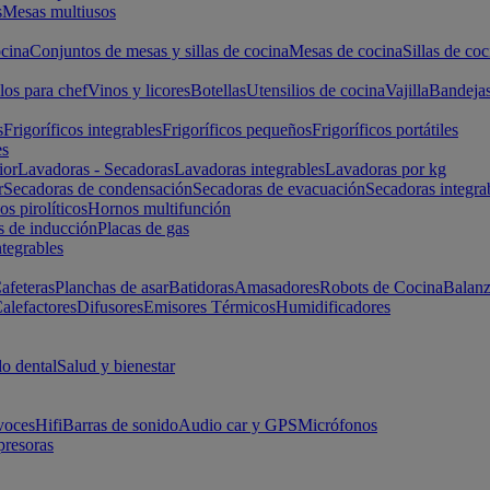
s
Mesas multiusos
cina
Conjuntos de mesas y sillas de cocina
Mesas de cocina
Sillas de coc
los para chef
Vinos y licores
Botellas
Utensilios de cocina
Vajilla
Bandeja
s
Frigoríficos integrables
Frigoríficos pequeños
Frigoríficos portátiles
es
ior
Lavadoras - Secadoras
Lavadoras integrables
Lavadoras por kg
r
Secadoras de condensación
Secadoras de evacuación
Secadoras integra
s pirolíticos
Hornos multifunción
s de inducción
Placas de gas
ntegrables
afeteras
Planchas de asar
Batidoras
Amasadores
Robots de Cocina
Balanz
alefactores
Difusores
Emisores Térmicos
Humidificadores
o dental
Salud y bienestar
voces
Hifi
Barras de sonido
Audio car y GPS
Micrófonos
presoras