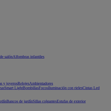
de salón
Alfombras infantiles
as y joyeros
Relojes
Ambientadores
zas
Smart Light
Bombillas
Focos
Iluminación con rieles
Cintas Led
ardín
Bancos de jardín
Sillas colgantes
Estufas de exterior