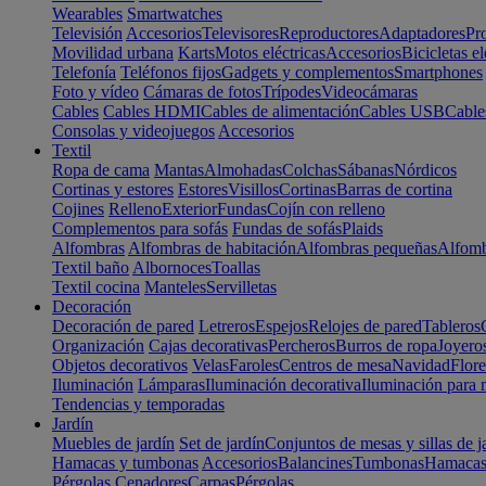
Wearables
Smartwatches
Televisión
Accesorios
Televisores
Reproductores
Adaptadores
Pr
Movilidad urbana
Karts
Motos eléctricas
Accesorios
Bicicletas el
Telefonía
Teléfonos fijos
Gadgets y complementos
Smartphones
Foto y vídeo
Cámaras de fotos
Trípodes
Videocámaras
Cables
Cables HDMI
Cables de alimentación
Cables USB
Cable
Consolas y videojuegos
Accesorios
Textil
Ropa de cama
Mantas
Almohadas
Colchas
Sábanas
Nórdicos
Cortinas y estores
Estores
Visillos
Cortinas
Barras de cortina
Cojines
Relleno
Exterior
Fundas
Cojín con relleno
Complementos para sofás
Fundas de sofás
Plaids
Alfombras
Alfombras de habitación
Alfombras pequeñas
Alfomb
Textil baño
Albornoces
Toallas
Textil cocina
Manteles
Servilletas
Decoración
Decoración de pared
Letreros
Espejos
Relojes de pared
Tableros
Organización
Cajas decorativas
Percheros
Burros de ropa
Joyero
Objetos decorativos
Velas
Faroles
Centros de mesa
Navidad
Flore
Iluminación
Lámparas
Iluminación decorativa
Iluminación para 
Tendencias y temporadas
Jardín
Muebles de jardín
Set de jardín
Conjuntos de mesas y sillas de j
Hamacas y tumbonas
Accesorios
Balancines
Tumbonas
Hamaca
Pérgolas
Cenadores
Carpas
Pérgolas