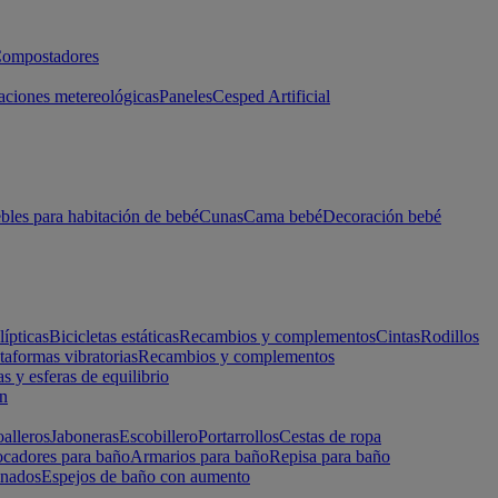
ompostadores
aciones metereológicas
Paneles
Cesped Artificial
les para habitación de bebé
Cunas
Cama bebé
Decoración bebé
lípticas
Bicicletas estáticas
Recambios y complementos
Cintas
Rodillos
taformas vibratorias
Recambios y complementos
s y esferas de equilibrio
ón
alleros
Jaboneras
Escobillero
Portarrollos
Cestas de ropa
cadores para baño
Armarios para baño
Repisa para baño
inados
Espejos de baño con aumento