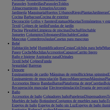
Parasoles
Sombrillas
Parasoles
Toldos
Almacenamiento
Armarios
Arcones
Jardinería
Maquinaria
Huertos Urbanos
Riego
Plantas
Jardineras
C
Cocina
Barbacoas
Cocina de exterior
Decoración
Grifos y fuentes
Estatuas
Macetas
Termómetros y est
Textil
Cojines de jardín
Fundas de jardín
Piscina
Plegable
Limpieza de piscinas
Ducha
Hinchable
Juguetes
Columpios
Toboganes
Hinchables
Casitas
Mascotas
Comederos
Jaulas
Casetas para mascotas
Bebé
Habitación bebé
Humidificadores
Cestas
Colchón para bebé
Mueb
Paseo
Coche
Mochilas
Accesorios
Capazos
Carrito ligero
Baño e higiene
Aspirador nasal
Orinales
Textil bebé
Cojines
Funda
Seguridad
Barreras
Deporte
Equipamiento de cardio
Máquinas de remo
Bicicletas spinning
E
Equipamiento de musculación
Bancos
Mancuernas
Máquinas
Pla
Accesorios fitness
Bandas
Barras
Plataforma de step
Cuerdas
Bola
Recuperación muscular
Electroestimulación
Terapia de percusi
Baño
Accesorios de baño
Colgadores baño
Papeleras
Dispensadores
To
Muebles de baño
Botiquines
Conjuntos de muebles para baño
To
Espejos de baño
Espejos de baño sin Luz
Espejos de baño ilum
Sanitarios
Bañeras
Lavabos
Mamparas