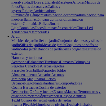
mesa
Navidad
Flores artificiales
Maceteros
Jarrones
Marcos de
fotos
Figuras decorativas
Cajitas y
joyeros
Relojes
Ambientadores
Iluminación
Lámparas
Iluminación decorativa
Iluminación para
muebles
Iluminación para dormitorio
Iluminación
exterior
Guirnaldas
Balizas
Smart
Light
Bombillas
Focos
Iluminación con rieles
Cintas Led
Tendencias y temporadas
Jardín
Muebles de jardín
Set de jardín
Conjuntos de mesas y sillas de
jardín
Sillas de jardín
Mesas de jardín
Conjuntos de sofás de
jardín
Sofás jardín
Bancos de jardín
Sillas colgantes
Estufas de
exterior
Hamacas y tumbonas
Accesorios
Balancines
Tumbonas
Hamacas
Columpios
Pérgolas
Cenadores
Carpas
Pérgolas
Parasoles
Sombrillas
Parasoles
Toldos
Almacenamiento
Armarios
Arcones
Jardinería
Maquinaria
Huertos
Urbanos
Riego
Plantas
Jardineras
Compostadores
Cocina
Barbacoas
Cocina de exterior
Decoración
Grifos y fuentes
Estatuas
Macetas
Termómetros y
estaciones metereológicas
Paneles
Cesped Artificial
Textil
Cojines de jardín
Fundas de jardín
Piscina
Plegable
Limpieza de piscinas
Ducha
Hinchable