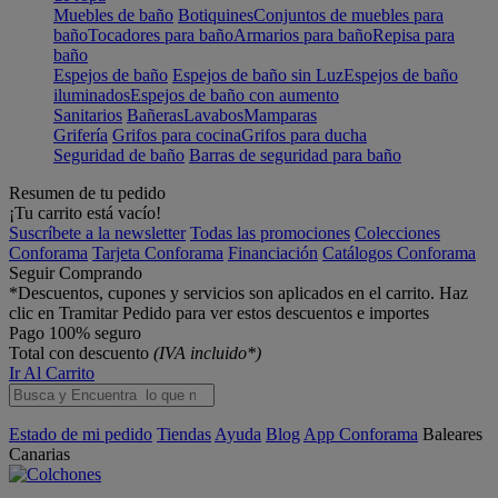
Muebles de baño
Botiquines
Conjuntos de muebles para
baño
Tocadores para baño
Armarios para baño
Repisa para
baño
Espejos de baño
Espejos de baño sin Luz
Espejos de baño
iluminados
Espejos de baño con aumento
Sanitarios
Bañeras
Lavabos
Mamparas
Grifería
Grifos para cocina
Grifos para ducha
Seguridad de baño
Barras de seguridad para baño
Resumen de tu pedido
¡Tu carrito está vacío!
Suscríbete a la newsletter
Todas las promociones
Colecciones
Conforama
Tarjeta Conforama
Financiación
Catálogos Conforama
Seguir Comprando
*Descuentos, cupones y servicios son aplicados en el carrito. Haz
clic en Tramitar Pedido para ver estos descuentos e importes
Pago 100% seguro
Total con descuento
(IVA incluido*)
Ir Al Carrito
Estado de mi pedido
Tiendas
Ayuda
Blog
App Conforama
Baleares
Canarias