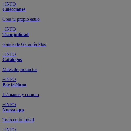
+INFO
Colecciones
Crea tu propio estilo
+INFO
Tranquilidad
6 años de Garantía Plus
+INFO
Catálogos
Miles de productos
+INFO
Por teléfono
Llámanos y compra
+INFO
Nueva app
Todo en tu móvil
+INFO