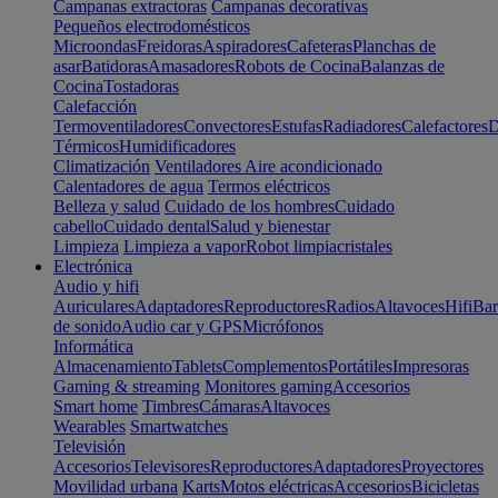
Campanas extractoras
Campanas decorativas
Pequeños electrodomésticos
Microondas
Freidoras
Aspiradores
Cafeteras
Planchas de
asar
Batidoras
Amasadores
Robots de Cocina
Balanzas de
Cocina
Tostadoras
Calefacción
Termoventiladores
Convectores
Estufas
Radiadores
Calefactores
D
Térmicos
Humidificadores
Climatización
Ventiladores
Aire acondicionado
Calentadores de agua
Termos eléctricos
Belleza y salud
Cuidado de los hombres
Cuidado
cabello
Cuidado dental
Salud y bienestar
Limpieza
Limpieza a vapor
Robot limpiacristales
Electrónica
Audio y hifi
Auriculares
Adaptadores
Reproductores
Radios
Altavoces
Hifi
Bar
de sonido
Audio car y GPS
Micrófonos
Informática
Almacenamiento
Tablets
Complementos
Portátiles
Impresoras
Gaming & streaming
Monitores gaming
Accesorios
Smart home
Timbres
Cámaras
Altavoces
Wearables
Smartwatches
Televisión
Accesorios
Televisores
Reproductores
Adaptadores
Proyectores
Movilidad urbana
Karts
Motos eléctricas
Accesorios
Bicicletas