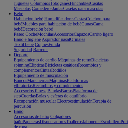
Juguetes
Columpios
Toboganes
Hinchables
Casitas
Mascotas
Comederos
Jaulas
Casetas para mascotas
Bebé
Habitación bebé
Humidificadores
Cestas
Colchón para
bebé
Muebles para habitación de bebé
Cunas
Cama
bebé
Decoración bebé
Paseo
Coche
Mochilas
Accesorios
Capazos
Carrito ligero
Baño e higiene
Aspirador nasal
Orinales
Textil bebé
Cojines
Funda
Seguridad
Barreras
Deporte
Equipamiento de cardio
Máquinas de remo
Bicicletas
spinning
Elípticas
Bicicletas estáticas
Recambios y
complementos
Cintas
Rodillos
Equipamiento de musculación
Bancos
Mancuernas
Máquinas
Plataformas
vibratorias
Recambios y complementos
Accesorios fitness
Bandas
Barras
Plataforma de
step
Cuerdas
Bolas y esferas de equilibrio
Recuperación muscular
Electroestimulación
Terapia de
percusión
Baño
Accesorios de baño
Colgadores
baño
Papeleras
Dispensadores
Toalleros
Jaboneras
Escobillero
Port
de ropa