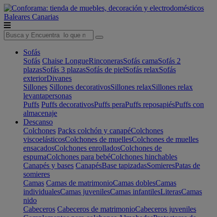
Baleares
Canarias
Sofás
Sofás
Chaise Longue
Rinconeras
Sofás cama
Sofás 2
plazas
Sofás 3 plazas
Sofás de piel
Sofás relax
Sofás
exterior
Divanes
Sillones
Sillones decorativos
Sillones relax
Sillones relax
levantapersonas
Puffs
Puffs decorativos
Puffs pera
Puffs reposapiés
Puffs con
almacenaje
Descanso
Colchones
Packs colchón y canapé
Colchones
viscoelásticos
Colchones de muelles
Colchones de muelles
ensacados
Colchones enrollados
Colchones de
espuma
Colchones para bebé
Colchones hinchables
Canapés y bases
Canapés
Base tapizadas
Somieres
Patas de
somieres
Camas
Camas de matrimonio
Camas dobles
Camas
individuales
Camas juveniles
Camas infantiles
Literas
Camas
nido
Cabeceros
Cabeceros de matrimonio
Cabeceros juveniles