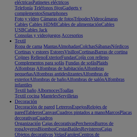
eléctricas
Patinetes eléctricos
Telefonía
Teléfonos fijos
Gadgets y
complementos
Smartphones
Foto y vídeo
Cámaras de fotos
Trípodes
Videocámaras
Cables
Cables HDMI
Cables de alimentación
Cables
USB
Cables Jack
Consolas y videojuegos
Accesorios
Textil
Ropa de cama
Mantas
Almohadas
Colchas
Sábanas
Nórdicos
Cortinas y estores
Estores
Visillos
Cortinas
Barras de cortina
Cojines
Relleno
Exterior
Fundas
Cojín con relleno
Complementos para sofás
Fundas de sofás
Plaids
Alfombras
Alfombras de habitación
Alfombras
pequeñas
Alfombras antideslizantes
Alfombras de
exterior
Alfombras de baño
Alfombras de salón
Alfombras
infantiles
Textil baño
Albornoces
Toallas
Textil cocina
Manteles
Servilletas
Decoración
Decoración de pared
Letreros
Espejos
Relojes de
pared
Tableros
Canvas
Cuadros pintados a mano
Marcos
Placas
decorativas
Cuadros
Organización
Cajas decorativas
Percheros
Burros de
ropa
Joyeros
Biombos
Cestas
Baúles
Revisteros
Cajas
Objetos decorativos
Velas
Faroles
Centros de