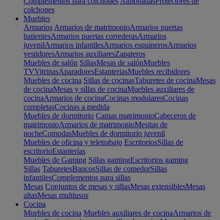
Complementos para colchones
Almohadas
Protectores de
colchones
Muebles
Armarios
Armarios de matrimonio
Armarios puertas
batientes
Armarios puertas correderas
Armarios
juvenil
Armarios infantiles
Armarios esquineros
Armarios
vestidores
Armarios auxiliares
Zapateros
Muebles de salón
Sillas
Mesas de salón
Muebles
TV
Vitrinas
Aparadores
Estanterias
Muebles recibidores
Muebles de cocina
Sillas de cocinas
Taburetes de cocina
Mesas
de cocina
Mesas y sillas de cocina
Muebles auxiliares de
cocina
Armarios de cocina
Cocinas modulares
Cocinas
completas
Cocinas a medida
Muebles de dormitorio
Camas matrimonio
Cabeceros de
matrimonio
Armarios de matrimonio
Mesitas de
noche
Comodas
Muebles de dormitorio juvenil
Muebles de oficina y teletrabajo
Escritorios
Sillas de
escritorio
Estanterías
Muebles de Gaming
Sillas gaming
Escritorios gaming
Sillas
Taburetes
Bancos
Sillas de comedor
Sillas
infantiles
Complementos para sillas
Mesas
Conjuntos de mesas y sillas
Mesas extensibles
Mesas
altas
Mesas multiusos
Cocina
Muebles de cocina
Muebles auxiliares de cocina
Armarios de