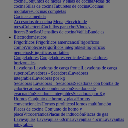
cocina
Conjuntos de mesas y sillas de cocina
Mesas de
cocina
Sillas de cocina
Taburetes de cocina
Cocinas
modulares
Cocinas completas
Cocinas a medida
Accesorios de cocina
Menaje
Servicio de
mesa
Cubertería
Cuchillos para chef
Vinos y
licores
Botellas
Utensilios de cocina
Vajilla
Bandejas
Electrodomésticos
Frigoríficos
Frigoríficos americanos
Frigoríficos
combi
Vinotecas
Frigoríficos integrables
Frigoríficos
pequeños
Frigoríficos portátiles
Congeladores
Congeladores verticales
Congeladores
horizontales
Lavadoras
Lavadoras de carga frontal
Lavadoras de carga
superior
Lavadoras - Secadoras
Lavadoras
integrables
Lavadoras por kg
Secadoras
Lavadoras - Secadoras
Secadoras con bomba de
calor
Secadoras de condensación
Secadoras de
evacuación
Secadoras integrables
Secadoras por Kg
Hornos
Conjunto de horno y placa
Hornos
convencionales
Hornos pirolíticos
Hornos multifunción
Placas de cocina
Conjunto de horno y
placa
Vitrocerámica
Placas de inducción
Placas de gas
Lavavajillas
Lavavajillas 60cm
Lavavajillas 45cm
Lavavajillas
integrables