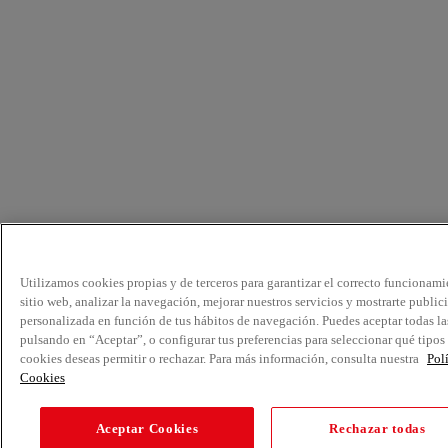
Utilizamos cookies propias y de terceros para garantizar el correcto funcionami
sitio web, analizar la navegación, mejorar nuestros servicios y mostrarte public
personalizada en función de tus hábitos de navegación. Puedes aceptar todas la
pulsando en “Aceptar”, o configurar tus preferencias para seleccionar qué tipos
cookies deseas permitir o rechazar. Para más información, consulta nuestra
Pol
Cookies
Aceptar Cookies
Rechazar todas