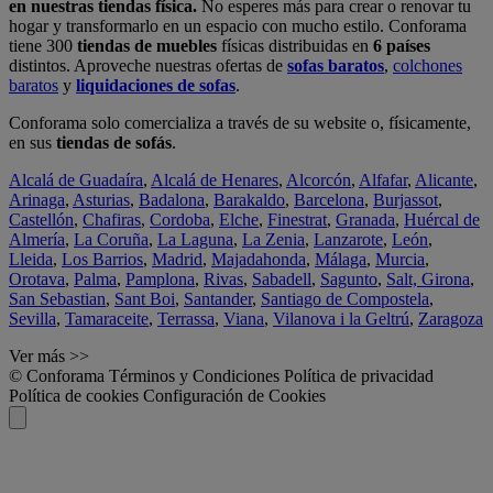
en nuestras tiendas física.
No esperes más para crear o renovar tu
hogar y transformarlo en un espacio con mucho estilo. Conforama
tiene 300
tiendas de muebles
físicas distribuidas en
6 países
distintos. Aproveche nuestras ofertas de
sofas baratos
,
colchones
baratos
y
liquidaciones de sofas
.
Conforama solo comercializa a través de su website o, físicamente,
en sus
tiendas de sofás
.
Alcalá de Guadaíra
,
Alcalá de Henares
,
Alcorcón
,
Alfafar
,
Alicante
,
Arinaga
,
Asturias
,
Badalona
,
Barakaldo
,
Barcelona
,
Burjassot
,
Castellón
,
Chafiras
,
Cordoba
,
Elche
,
Finestrat
,
Granada
,
Huércal de
Almería
,
La Coruña
,
La Laguna
,
La Zenia
,
Lanzarote
,
León
,
Lleida
,
Los Barrios
,
Madrid
,
Majadahonda
,
Málaga
,
Murcia
,
Orotava
,
Palma
,
Pamplona
,
Rivas
,
Sabadell
,
Sagunto
,
Salt, Girona
,
San Sebastian
,
Sant Boi
,
Santander
,
Santiago de Compostela
,
Sevilla
,
Tamaraceite
,
Terrassa
,
Viana
,
Vilanova i la Geltrú
,
Zaragoza
Ver más >>
© Conforama
Términos y Condiciones
Política de privacidad
Política de cookies
Configuración de Cookies