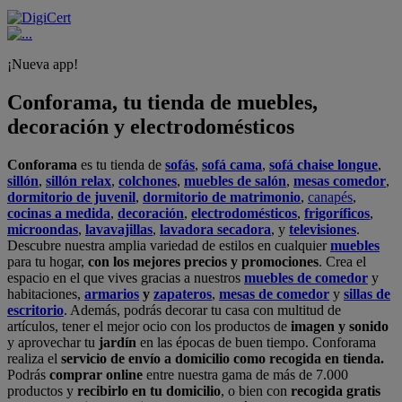
¡Nueva app!
Conforama, tu tienda de muebles,
decoración y electrodomésticos
Conforama
es tu tienda de
sofás
,
sofá cama
,
sofá chaise longue
,
sillón
,
sillón relax
,
colchones
,
muebles de salón
,
mesas comedor
,
dormitorio de juvenil
,
dormitorio de matrimonio
,
canapés
,
cocinas a medida
,
decoración
,
electrodomésticos
,
frigoríficos
,
microondas
,
lavavajillas
,
lavadora secadora
, y
televisiones
.
Descubre nuestra amplia variedad de estilos en cualquier
muebles
para tu hogar,
con los mejores precios y promociones
. Crea el
espacio en el que vives gracias a nuestros
muebles de comedor
y
habitaciones,
armarios
y
zapateros
,
mesas de comedor
y
sillas de
escritorio
. Además, podrás decorar tu casa con multitud de
artículos, tener el mejor ocio con los productos de
imagen y sonido
y aprovechar tu
jardín
en las épocas de buen tiempo. Conforama
realiza el
servicio de envío a domicilio como recogida en tienda.
Podrás
comprar online
entre nuestra gama de más de 7.000
productos y
recibirlo en tu domicilio
, o bien con
recogida gratis