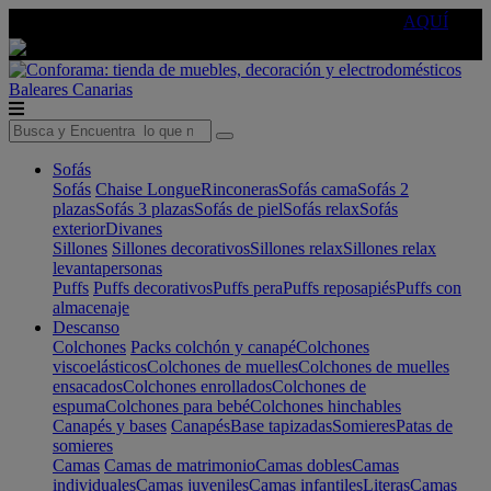
🔵Cambia tu electro con
-10% EXTRA
de descuento ☑️
AQUÍ
Baleares
Canarias
Sofás
Sofás
Chaise Longue
Rinconeras
Sofás cama
Sofás 2
plazas
Sofás 3 plazas
Sofás de piel
Sofás relax
Sofás
exterior
Divanes
Sillones
Sillones decorativos
Sillones relax
Sillones relax
levantapersonas
Puffs
Puffs decorativos
Puffs pera
Puffs reposapiés
Puffs con
almacenaje
Descanso
Colchones
Packs colchón y canapé
Colchones
viscoelásticos
Colchones de muelles
Colchones de muelles
ensacados
Colchones enrollados
Colchones de
espuma
Colchones para bebé
Colchones hinchables
Canapés y bases
Canapés
Base tapizadas
Somieres
Patas de
somieres
Camas
Camas de matrimonio
Camas dobles
Camas
individuales
Camas juveniles
Camas infantiles
Literas
Camas