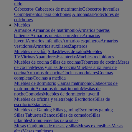
nido
Cabeceros
Cabeceros de matrimonio
Cabeceros juveniles
Complementos para colchones
Almohadas
Protectores de
colchones
Muebles
Armarios
Armarios de matrimonio
Armarios puertas
batientes
Armarios puertas correderas
Armarios
juvenil
Armarios infantiles
Armarios esquineros
Armarios
vestidores
Armarios auxiliares
Zapateros
Muebles de salón
Sillas
Mesas de salón
Muebles
TV
Vitrinas
Aparadores
Estanterias
Muebles recibidores
Muebles de cocina
Sillas de cocinas
Taburetes de cocina
Mesas
de cocina
Mesas y sillas de cocina
Muebles auxiliares de
cocina
Armarios de cocina
Cocinas modulares
Cocinas
completas
Cocinas a medida
Muebles de dormitorio
Camas matrimonio
Cabeceros de
matrimonio
Armarios de matrimonio
Mesitas de
noche
Comodas
Muebles de dormitorio juvenil
Muebles de oficina y teletrabajo
Escritorios
Sillas de
escritorio
Estanterías
Muebles de Gaming
Sillas gaming
Escritorios gaming
Sillas
Taburetes
Bancos
Sillas de comedor
Sillas
infantiles
Complementos para sillas
Mesas
Conjuntos de mesas y sillas
Mesas extensibles
Mesas
altas
Mesas multiusos