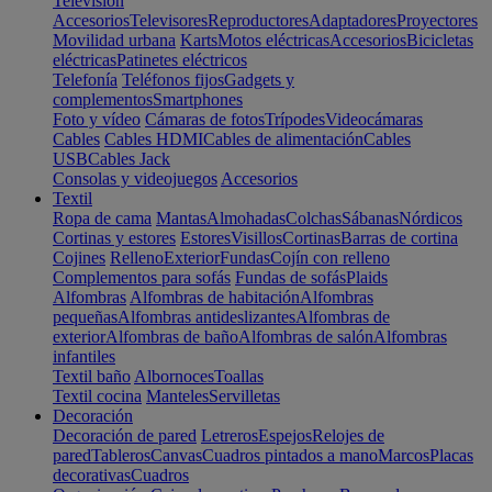
Televisión
Accesorios
Televisores
Reproductores
Adaptadores
Proyectores
Movilidad urbana
Karts
Motos eléctricas
Accesorios
Bicicletas
eléctricas
Patinetes eléctricos
Telefonía
Teléfonos fijos
Gadgets y
complementos
Smartphones
Foto y vídeo
Cámaras de fotos
Trípodes
Videocámaras
Cables
Cables HDMI
Cables de alimentación
Cables
USB
Cables Jack
Consolas y videojuegos
Accesorios
Textil
Ropa de cama
Mantas
Almohadas
Colchas
Sábanas
Nórdicos
Cortinas y estores
Estores
Visillos
Cortinas
Barras de cortina
Cojines
Relleno
Exterior
Fundas
Cojín con relleno
Complementos para sofás
Fundas de sofás
Plaids
Alfombras
Alfombras de habitación
Alfombras
pequeñas
Alfombras antideslizantes
Alfombras de
exterior
Alfombras de baño
Alfombras de salón
Alfombras
infantiles
Textil baño
Albornoces
Toallas
Textil cocina
Manteles
Servilletas
Decoración
Decoración de pared
Letreros
Espejos
Relojes de
pared
Tableros
Canvas
Cuadros pintados a mano
Marcos
Placas
decorativas
Cuadros