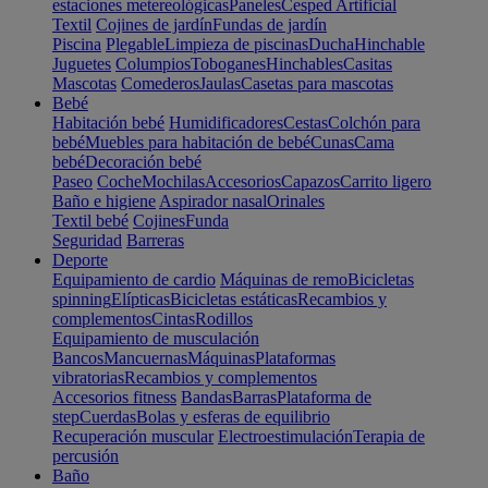
estaciones metereológicas
Paneles
Cesped Artificial
Textil
Cojines de jardín
Fundas de jardín
Piscina
Plegable
Limpieza de piscinas
Ducha
Hinchable
Juguetes
Columpios
Toboganes
Hinchables
Casitas
Mascotas
Comederos
Jaulas
Casetas para mascotas
Bebé
Habitación bebé
Humidificadores
Cestas
Colchón para
bebé
Muebles para habitación de bebé
Cunas
Cama
bebé
Decoración bebé
Paseo
Coche
Mochilas
Accesorios
Capazos
Carrito ligero
Baño e higiene
Aspirador nasal
Orinales
Textil bebé
Cojines
Funda
Seguridad
Barreras
Deporte
Equipamiento de cardio
Máquinas de remo
Bicicletas
spinning
Elípticas
Bicicletas estáticas
Recambios y
complementos
Cintas
Rodillos
Equipamiento de musculación
Bancos
Mancuernas
Máquinas
Plataformas
vibratorias
Recambios y complementos
Accesorios fitness
Bandas
Barras
Plataforma de
step
Cuerdas
Bolas y esferas de equilibrio
Recuperación muscular
Electroestimulación
Terapia de
percusión
Baño