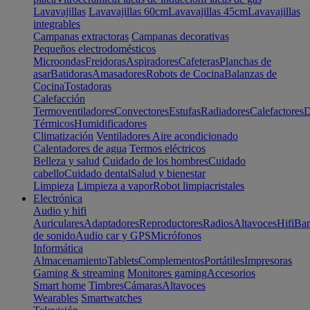
Lavavajillas
Lavavajillas 60cm
Lavavajillas 45cm
Lavavajillas
integrables
Campanas extractoras
Campanas decorativas
Pequeños electrodomésticos
Microondas
Freidoras
Aspiradores
Cafeteras
Planchas de
asar
Batidoras
Amasadores
Robots de Cocina
Balanzas de
Cocina
Tostadoras
Calefacción
Termoventiladores
Convectores
Estufas
Radiadores
Calefactores
D
Térmicos
Humidificadores
Climatización
Ventiladores
Aire acondicionado
Calentadores de agua
Termos eléctricos
Belleza y salud
Cuidado de los hombres
Cuidado
cabello
Cuidado dental
Salud y bienestar
Limpieza
Limpieza a vapor
Robot limpiacristales
Electrónica
Audio y hifi
Auriculares
Adaptadores
Reproductores
Radios
Altavoces
Hifi
Bar
de sonido
Audio car y GPS
Micrófonos
Informática
Almacenamiento
Tablets
Complementos
Portátiles
Impresoras
Gaming & streaming
Monitores gaming
Accesorios
Smart home
Timbres
Cámaras
Altavoces
Wearables
Smartwatches