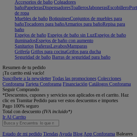
Accesorios de baño
Colgadores
baño
Papeleras
Dispensadores
Toalleros
Jaboneras
Escobillero
Port
de ropa
Muebles de baño
Botiquines
Conjuntos de muebles para
baño
Tocadores para baño
Armarios para baño
Repisa para
baño
Espejos de baño
Espejos de baño sin Luz
Espejos de baño
iluminados
Espejos de baño con aumento
Sanitarios
Bañeras
Lavabos
Mamparas
Grifería
Grifos para cocina
Grifos para ducha
Seguridad de baño
Barras de seguridad para baño
Resumen de tu pedido
¡Tu carrito está vacío!
Suscríbete a la newsletter
Todas las promociones
Colecciones
Conforama
Tarjeta Conforama
Financiación
Catálogos Conforama
Seguir Comprando
*Descuentos, cupones y servicios son aplicados en el carrito. Haz
clic en Tramitar Pedido para ver estos descuentos e importes
Pago 100% seguro
Total con descuento
(IVA incluido*)
Ir Al Carrito
Estado de mi pedido
Tiendas
Ayuda
Blog
App Conforama
Baleares