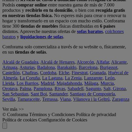
Podrás
comprar online
entre nuestra gama de más de 7.000
productos y
recibirlo en tu domicilio
, o bien con
recogida gratis
en nuestras tiendas física.
No esperes más para crear o renovar tu
hogar y transformarlo en un espacio con mucho estilo. Conforama
tiene 300
tiendas de muebles
físicas distribuidas en
6 países
distintos. Aproveche nuestras ofertas de
sofas baratos
,
colchones
baratos
y
liquidaciones de sofas
.
Conforama solo comercializa a través de su website o, físicamente,
en sus
tiendas de sofás
.
Alcalá de Guadaíra
,
Alcalá de Henares
,
Alcorcón
,
Alfafar
,
Alicante
,
Arinaga
,
Asturias
,
Badalona
,
Barakaldo
,
Barcelona
,
Burjassot
,
Castellón
,
Chafiras
,
Cordoba
,
Elche
,
Finestrat
,
Granada
,
Huércal de
Almería
,
La Coruña
,
La Laguna
,
La Zenia
,
Lanzarote
,
León
,
Lleida
,
Los Barrios
,
Madrid
,
Majadahonda
,
Málaga
,
Murcia
,
Orotava
,
Palma
,
Pamplona
,
Rivas
,
Sabadell
,
Sagunto
,
Salt, Girona
,
San Sebastian
,
Sant Boi
,
Santander
,
Santiago de Compostela
,
Sevilla
,
Tamaraceite
,
Terrassa
,
Viana
,
Vilanova i la Geltrú
,
Zaragoza
Ver más >>
© Conforama
Términos y Condiciones
Política de privacidad
Política de cookies
Configuración de Cookies