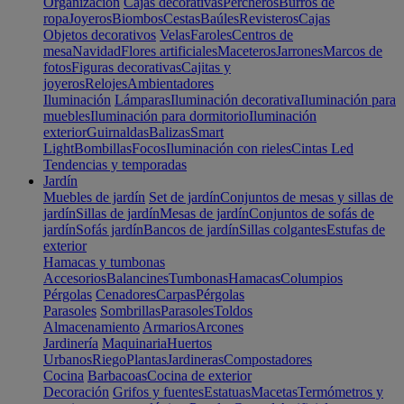
Organización
Cajas decorativas
Percheros
Burros de
ropa
Joyeros
Biombos
Cestas
Baúles
Revisteros
Cajas
Objetos decorativos
Velas
Faroles
Centros de
mesa
Navidad
Flores artificiales
Maceteros
Jarrones
Marcos de
fotos
Figuras decorativas
Cajitas y
joyeros
Relojes
Ambientadores
Iluminación
Lámparas
Iluminación decorativa
Iluminación para
muebles
Iluminación para dormitorio
Iluminación
exterior
Guirnaldas
Balizas
Smart
Light
Bombillas
Focos
Iluminación con rieles
Cintas Led
Tendencias y temporadas
Jardín
Muebles de jardín
Set de jardín
Conjuntos de mesas y sillas de
jardín
Sillas de jardín
Mesas de jardín
Conjuntos de sofás de
jardín
Sofás jardín
Bancos de jardín
Sillas colgantes
Estufas de
exterior
Hamacas y tumbonas
Accesorios
Balancines
Tumbonas
Hamacas
Columpios
Pérgolas
Cenadores
Carpas
Pérgolas
Parasoles
Sombrillas
Parasoles
Toldos
Almacenamiento
Armarios
Arcones
Jardinería
Maquinaria
Huertos
Urbanos
Riego
Plantas
Jardineras
Compostadores
Cocina
Barbacoas
Cocina de exterior
Decoración
Grifos y fuentes
Estatuas
Macetas
Termómetros y