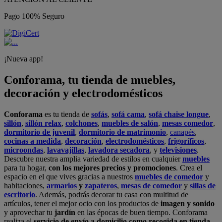
Pago 100% Seguro
¡Nueva app!
Conforama, tu tienda de muebles,
decoración y electrodomésticos
Conforama
es tu tienda de
sofás
,
sofá cama
,
sofá chaise longue
,
sillón
,
sillón relax
,
colchones
,
muebles de salón
,
mesas comedor
,
dormitorio de juvenil
,
dormitorio de matrimonio
,
canapés
,
cocinas a medida
,
decoración
,
electrodomésticos
,
frigoríficos
,
microondas
,
lavavajillas
,
lavadora secadora
, y
televisiones
.
Descubre nuestra amplia variedad de estilos en cualquier
muebles
para tu hogar,
con los mejores precios y promociones
. Crea el
espacio en el que vives gracias a nuestros
muebles de comedor
y
habitaciones,
armarios
y
zapateros
,
mesas de comedor
y
sillas de
escritorio
. Además, podrás decorar tu casa con multitud de
artículos, tener el mejor ocio con los productos de
imagen y sonido
y aprovechar tu
jardín
en las épocas de buen tiempo. Conforama
realiza el
servicio de envío a domicilio como recogida en tienda.