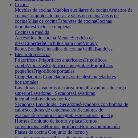
Cocina
Muebles de cocina
Muebles auxiliares de cocina
Armarios de
cocina
Conjuntos de mesas y sillas de cocina
Mesas de
cocina
Sillas de cocina
Taburetes de cocina
Cocinas
modulares
Cocinas completas
Cocinas a medida
Accesorios de cocina
Menaje
Servicio de
mesa
Cubertería
Cuchillos para chef
Vinos y
licores
Botellas
Utensilios de cocina
Vajilla
Bandejas
Electrodomésticos
Frigoríficos
Frigoríficos americanos
Frigoríficos
combi
Vinotecas
Frigoríficos integrables
Frigoríficos
pequeños
Frigoríficos portátiles
Congeladores
Congeladores verticales
Congeladores
horizontales
Lavadoras
Lavadoras de carga frontal
Lavadoras de carga
superior
Lavadoras - Secadoras
Lavadoras
integrables
Lavadoras por kg
Secadoras
Lavadoras - Secadoras
Secadoras con bomba de
calor
Secadoras de condensación
Secadoras de
evacuación
Secadoras integrables
Secadoras por Kg
Hornos
Conjunto de horno y placa
Hornos
convencionales
Hornos pirolíticos
Hornos multifunción
Placas de cocina
Conjunto de horno y
placa
Vitrocerámica
Placas de inducción
Placas de gas