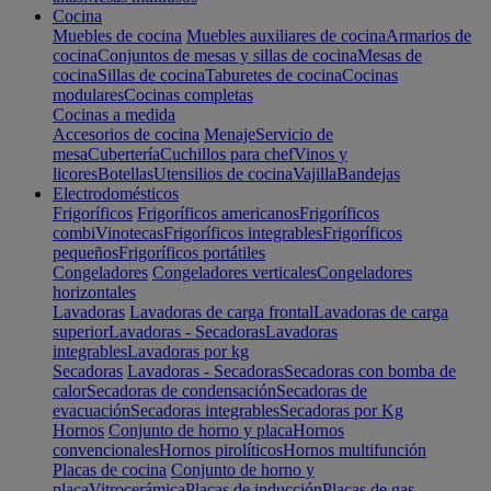
Cocina
Muebles de cocina
Muebles auxiliares de cocina
Armarios de
cocina
Conjuntos de mesas y sillas de cocina
Mesas de
cocina
Sillas de cocina
Taburetes de cocina
Cocinas
modulares
Cocinas completas
Cocinas a medida
Accesorios de cocina
Menaje
Servicio de
mesa
Cubertería
Cuchillos para chef
Vinos y
licores
Botellas
Utensilios de cocina
Vajilla
Bandejas
Electrodomésticos
Frigoríficos
Frigoríficos americanos
Frigoríficos
combi
Vinotecas
Frigoríficos integrables
Frigoríficos
pequeños
Frigoríficos portátiles
Congeladores
Congeladores verticales
Congeladores
horizontales
Lavadoras
Lavadoras de carga frontal
Lavadoras de carga
superior
Lavadoras - Secadoras
Lavadoras
integrables
Lavadoras por kg
Secadoras
Lavadoras - Secadoras
Secadoras con bomba de
calor
Secadoras de condensación
Secadoras de
evacuación
Secadoras integrables
Secadoras por Kg
Hornos
Conjunto de horno y placa
Hornos
convencionales
Hornos pirolíticos
Hornos multifunción
Placas de cocina
Conjunto de horno y
placa
Vitrocerámica
Placas de inducción
Placas de gas