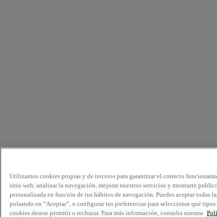
Utilizamos cookies propias y de terceros para garantizar el correcto funcionami
sitio web, analizar la navegación, mejorar nuestros servicios y mostrarte public
personalizada en función de tus hábitos de navegación. Puedes aceptar todas la
pulsando en “Aceptar”, o configurar tus preferencias para seleccionar qué tipos
cookies deseas permitir o rechazar. Para más información, consulta nuestra
Pol