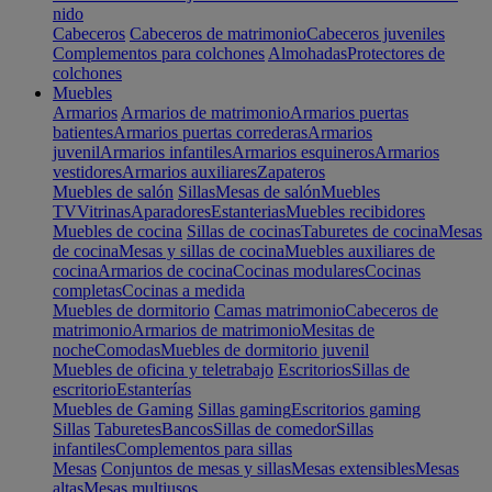
nido
Cabeceros
Cabeceros de matrimonio
Cabeceros juveniles
Complementos para colchones
Almohadas
Protectores de
colchones
Muebles
Armarios
Armarios de matrimonio
Armarios puertas
batientes
Armarios puertas correderas
Armarios
juvenil
Armarios infantiles
Armarios esquineros
Armarios
vestidores
Armarios auxiliares
Zapateros
Muebles de salón
Sillas
Mesas de salón
Muebles
TV
Vitrinas
Aparadores
Estanterias
Muebles recibidores
Muebles de cocina
Sillas de cocinas
Taburetes de cocina
Mesas
de cocina
Mesas y sillas de cocina
Muebles auxiliares de
cocina
Armarios de cocina
Cocinas modulares
Cocinas
completas
Cocinas a medida
Muebles de dormitorio
Camas matrimonio
Cabeceros de
matrimonio
Armarios de matrimonio
Mesitas de
noche
Comodas
Muebles de dormitorio juvenil
Muebles de oficina y teletrabajo
Escritorios
Sillas de
escritorio
Estanterías
Muebles de Gaming
Sillas gaming
Escritorios gaming
Sillas
Taburetes
Bancos
Sillas de comedor
Sillas
infantiles
Complementos para sillas
Mesas
Conjuntos de mesas y sillas
Mesas extensibles
Mesas
altas
Mesas multiusos