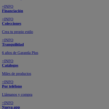
+INFO
Financiación
+INFO
Colecciones
Crea tu propio estilo
+INFO
Tranquilidad
6 años de Garantía Plus
+INFO
Catálogos
Miles de productos
+INFO
Por teléfono
Llámanos y compra
+INFO
Nueva app