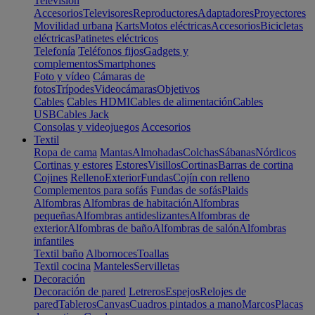
Televisión
Accesorios
Televisores
Reproductores
Adaptadores
Proyectores
Movilidad urbana
Karts
Motos eléctricas
Accesorios
Bicicletas
eléctricas
Patinetes eléctricos
Telefonía
Teléfonos fijos
Gadgets y
complementos
Smartphones
Foto y vídeo
Cámaras de
fotos
Trípodes
Videocámaras
Objetivos
Cables
Cables HDMI
Cables de alimentación
Cables
USB
Cables Jack
Consolas y videojuegos
Accesorios
Textil
Ropa de cama
Mantas
Almohadas
Colchas
Sábanas
Nórdicos
Cortinas y estores
Estores
Visillos
Cortinas
Barras de cortina
Cojines
Relleno
Exterior
Fundas
Cojín con relleno
Complementos para sofás
Fundas de sofás
Plaids
Alfombras
Alfombras de habitación
Alfombras
pequeñas
Alfombras antideslizantes
Alfombras de
exterior
Alfombras de baño
Alfombras de salón
Alfombras
infantiles
Textil baño
Albornoces
Toallas
Textil cocina
Manteles
Servilletas
Decoración
Decoración de pared
Letreros
Espejos
Relojes de
pared
Tableros
Canvas
Cuadros pintados a mano
Marcos
Placas