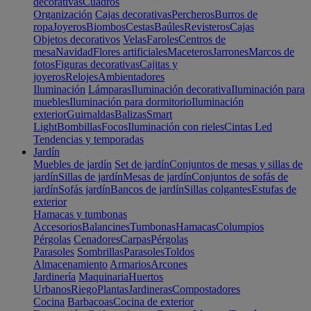
decorativas
Cuadros
Organización
Cajas decorativas
Percheros
Burros de
ropa
Joyeros
Biombos
Cestas
Baúles
Revisteros
Cajas
Objetos decorativos
Velas
Faroles
Centros de
mesa
Navidad
Flores artificiales
Maceteros
Jarrones
Marcos de
fotos
Figuras decorativas
Cajitas y
joyeros
Relojes
Ambientadores
Iluminación
Lámparas
Iluminación decorativa
Iluminación para
muebles
Iluminación para dormitorio
Iluminación
exterior
Guirnaldas
Balizas
Smart
Light
Bombillas
Focos
Iluminación con rieles
Cintas Led
Tendencias y temporadas
Jardín
Muebles de jardín
Set de jardín
Conjuntos de mesas y sillas de
jardín
Sillas de jardín
Mesas de jardín
Conjuntos de sofás de
jardín
Sofás jardín
Bancos de jardín
Sillas colgantes
Estufas de
exterior
Hamacas y tumbonas
Accesorios
Balancines
Tumbonas
Hamacas
Columpios
Pérgolas
Cenadores
Carpas
Pérgolas
Parasoles
Sombrillas
Parasoles
Toldos
Almacenamiento
Armarios
Arcones
Jardinería
Maquinaria
Huertos
Urbanos
Riego
Plantas
Jardineras
Compostadores
Cocina
Barbacoas
Cocina de exterior