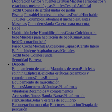
Decoración
Grifos y fuentes
Estatuas
Macetas
Termómetros y
estaciones metereológicas
Paneles
Cesped Artificial
Textil
Cojines de jardín
Fundas de jardín
Piscina
Plegable
Limpieza de piscinas
Ducha
Hinchable
Juguetes
Columpios
Toboganes
Hinchables
Casitas
Mascotas
Comederos
Jaulas
Casetas para mascotas
Bebé
Habitación bebé
Humidificadores
Cestas
Colchón para
bebé
Muebles para habitación de bebé
Cunas
Cama
bebé
Decoración bebé
Paseo
Coche
Mochilas
Accesorios
Capazos
Carrito ligero
Baño e higiene
Aspirador nasal
Orinales
Textil bebé
Cojines
Funda
Seguridad
Barreras
Deporte
Equipamiento de cardio
Máquinas de remo
Bicicletas
spinning
Elípticas
Bicicletas estáticas
Recambios y
complementos
Cintas
Rodillos
Equipamiento de musculación
Bancos
Mancuernas
Máquinas
Plataformas
vibratorias
Recambios y complementos
Accesorios fitness
Bandas
Barras
Plataforma de
step
Cuerdas
Bolas y esferas de equilibrio
Recuperación muscular
Electroestimulación
Terapia de
percusión