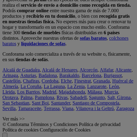
realiza el
servicio de envío a domicilio como recogida en tienda.
Podrás
comprar online
entre nuestra gama de más de 7.000
productos y
recibirlo en tu domicilio
, o bien con
recogida gratis
en nuestras tiendas física.
No esperes más para crear o renovar tu
hogar y transformarlo en un espacio con mucho estilo. Conforama
tiene 300
tiendas de muebles
físicas distribuidas en
6 países
distintos. Aproveche nuestras ofertas de
sofas baratos
,
colchones
baratos
y
liquidaciones de sofas
.
Conforama solo comercializa a través de su website o, físicamente,
en sus
tiendas de sofás
.
Alcalá de Guadaíra
,
Alcalá de Henares
,
Alcorcón
,
Alfafar
,
Alicante
,
Arinaga
,
Asturias
,
Badalona
,
Barakaldo
,
Barcelona
,
Burjassot
,
Castellón
,
Chafiras
,
Cordoba
,
Elche
,
Finestrat
,
Granada
,
Huércal de
Almería
,
La Coruña
,
La Laguna
,
La Zenia
,
Lanzarote
,
León
,
Lleida
,
Los Barrios
,
Madrid
,
Majadahonda
,
Málaga
,
Murcia
,
Orotava
,
Palma
,
Pamplona
,
Rivas
,
Sabadell
,
Sagunto
,
Salt, Girona
,
San Sebastian
,
Sant Boi
,
Santander
,
Santiago de Compostela
,
Sevilla
,
Tamaraceite
,
Terrassa
,
Viana
,
Vilanova i la Geltrú
,
Zaragoza
Ver más >>
© Conforama
Términos y Condiciones
Política de privacidad
Política de cookies
Configuración de Cookies