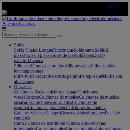
🔵Cambia tu electro con
-10% EXTRA
de descuento ☑️
AQUÍ
Baleares
Canarias
Sofás
Sofás
Chaise Longue
Rinconeras
Sofás cama
Sofás 2
plazas
Sofás 3 plazas
Sofás de piel
Sofás relax
Sofás
exterior
Divanes
Sillones
Sillones decorativos
Sillones relax
Sillones relax
levantapersonas
Puffs
Puffs decorativos
Puffs pera
Puffs reposapiés
Puffs con
almacenaje
Descanso
Colchones
Packs colchón y canapé
Colchones
viscoelásticos
Colchones de muelles
Colchones de muelles
ensacados
Colchones enrollados
Colchones de
espuma
Colchones para bebé
Colchones hinchables
Canapés y bases
Canapés
Base tapizadas
Somieres
Patas de
somieres
Camas
Camas de matrimonio
Camas dobles
Camas
individuales
Camas juveniles
Camas infantiles
Literas
Camas