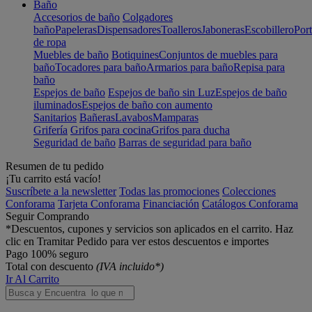
Baño
Accesorios de baño
Colgadores
baño
Papeleras
Dispensadores
Toalleros
Jaboneras
Escobillero
Port
de ropa
Muebles de baño
Botiquines
Conjuntos de muebles para
baño
Tocadores para baño
Armarios para baño
Repisa para
baño
Espejos de baño
Espejos de baño sin Luz
Espejos de baño
iluminados
Espejos de baño con aumento
Sanitarios
Bañeras
Lavabos
Mamparas
Grifería
Grifos para cocina
Grifos para ducha
Seguridad de baño
Barras de seguridad para baño
Resumen de tu pedido
¡Tu carrito está vacío!
Suscríbete a la newsletter
Todas las promociones
Colecciones
Conforama
Tarjeta Conforama
Financiación
Catálogos Conforama
Seguir Comprando
*Descuentos, cupones y servicios son aplicados en el carrito. Haz
clic en Tramitar Pedido para ver estos descuentos e importes
Pago 100% seguro
Total con descuento
(IVA incluido*)
Ir Al Carrito