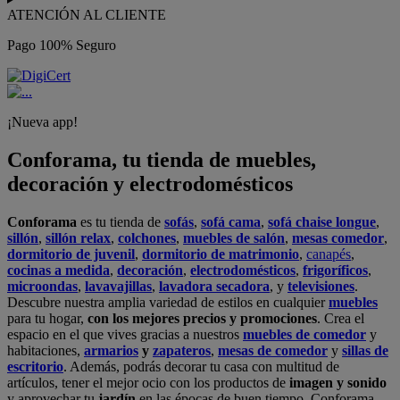
ATENCIÓN AL CLIENTE
Pago 100% Seguro
¡Nueva app!
Conforama, tu tienda de muebles,
decoración y electrodomésticos
Conforama
es tu tienda de
sofás
,
sofá cama
,
sofá chaise longue
,
sillón
,
sillón relax
,
colchones
,
muebles de salón
,
mesas comedor
,
dormitorio de juvenil
,
dormitorio de matrimonio
,
canapés
,
cocinas a medida
,
decoración
,
electrodomésticos
,
frigoríficos
,
microondas
,
lavavajillas
,
lavadora secadora
, y
televisiones
.
Descubre nuestra amplia variedad de estilos en cualquier
muebles
para tu hogar,
con los mejores precios y promociones
. Crea el
espacio en el que vives gracias a nuestros
muebles de comedor
y
habitaciones,
armarios
y
zapateros
,
mesas de comedor
y
sillas de
escritorio
. Además, podrás decorar tu casa con multitud de
artículos, tener el mejor ocio con los productos de
imagen y sonido
y aprovechar tu
jardín
en las épocas de buen tiempo. Conforama