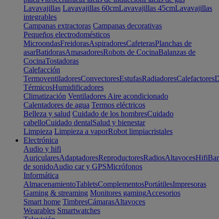
Lavavajillas
Lavavajillas 60cm
Lavavajillas 45cm
Lavavajillas
integrables
Campanas extractoras
Campanas decorativas
Pequeños electrodomésticos
Microondas
Freidoras
Aspiradores
Cafeteras
Planchas de
asar
Batidoras
Amasadores
Robots de Cocina
Balanzas de
Cocina
Tostadoras
Calefacción
Termoventiladores
Convectores
Estufas
Radiadores
Calefactores
D
Térmicos
Humidificadores
Climatización
Ventiladores
Aire acondicionado
Calentadores de agua
Termos eléctricos
Belleza y salud
Cuidado de los hombres
Cuidado
cabello
Cuidado dental
Salud y bienestar
Limpieza
Limpieza a vapor
Robot limpiacristales
Electrónica
Audio y hifi
Auriculares
Adaptadores
Reproductores
Radios
Altavoces
Hifi
Bar
de sonido
Audio car y GPS
Micrófonos
Informática
Almacenamiento
Tablets
Complementos
Portátiles
Impresoras
Gaming & streaming
Monitores gaming
Accesorios
Smart home
Timbres
Cámaras
Altavoces
Wearables
Smartwatches