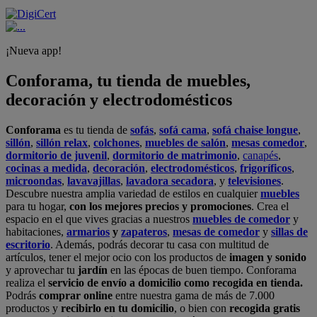
¡Nueva app!
Conforama, tu tienda de muebles,
decoración y electrodomésticos
Conforama
es tu tienda de
sofás
,
sofá cama
,
sofá chaise longue
,
sillón
,
sillón relax
,
colchones
,
muebles de salón
,
mesas comedor
,
dormitorio de juvenil
,
dormitorio de matrimonio
,
canapés
,
cocinas a medida
,
decoración
,
electrodomésticos
,
frigoríficos
,
microondas
,
lavavajillas
,
lavadora secadora
, y
televisiones
.
Descubre nuestra amplia variedad de estilos en cualquier
muebles
para tu hogar,
con los mejores precios y promociones
. Crea el
espacio en el que vives gracias a nuestros
muebles de comedor
y
habitaciones,
armarios
y
zapateros
,
mesas de comedor
y
sillas de
escritorio
. Además, podrás decorar tu casa con multitud de
artículos, tener el mejor ocio con los productos de
imagen y sonido
y aprovechar tu
jardín
en las épocas de buen tiempo. Conforama
realiza el
servicio de envío a domicilio como recogida en tienda.
Podrás
comprar online
entre nuestra gama de más de 7.000
productos y
recibirlo en tu domicilio
, o bien con
recogida gratis