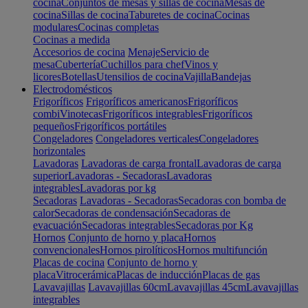
cocina
Conjuntos de mesas y sillas de cocina
Mesas de
cocina
Sillas de cocina
Taburetes de cocina
Cocinas
modulares
Cocinas completas
Cocinas a medida
Accesorios de cocina
Menaje
Servicio de
mesa
Cubertería
Cuchillos para chef
Vinos y
licores
Botellas
Utensilios de cocina
Vajilla
Bandejas
Electrodomésticos
Frigoríficos
Frigoríficos americanos
Frigoríficos
combi
Vinotecas
Frigoríficos integrables
Frigoríficos
pequeños
Frigoríficos portátiles
Congeladores
Congeladores verticales
Congeladores
horizontales
Lavadoras
Lavadoras de carga frontal
Lavadoras de carga
superior
Lavadoras - Secadoras
Lavadoras
integrables
Lavadoras por kg
Secadoras
Lavadoras - Secadoras
Secadoras con bomba de
calor
Secadoras de condensación
Secadoras de
evacuación
Secadoras integrables
Secadoras por Kg
Hornos
Conjunto de horno y placa
Hornos
convencionales
Hornos pirolíticos
Hornos multifunción
Placas de cocina
Conjunto de horno y
placa
Vitrocerámica
Placas de inducción
Placas de gas
Lavavajillas
Lavavajillas 60cm
Lavavajillas 45cm
Lavavajillas
integrables