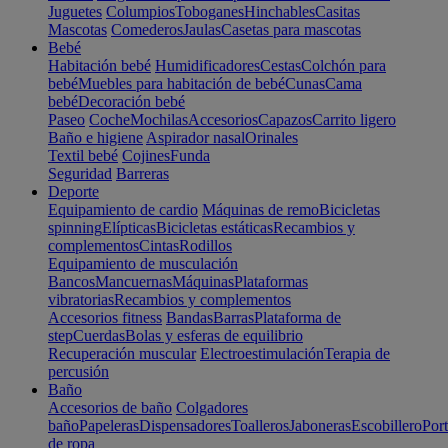
Juguetes
Columpios
Toboganes
Hinchables
Casitas
Mascotas
Comederos
Jaulas
Casetas para mascotas
Bebé
Habitación bebé
Humidificadores
Cestas
Colchón para
bebé
Muebles para habitación de bebé
Cunas
Cama
bebé
Decoración bebé
Paseo
Coche
Mochilas
Accesorios
Capazos
Carrito ligero
Baño e higiene
Aspirador nasal
Orinales
Textil bebé
Cojines
Funda
Seguridad
Barreras
Deporte
Equipamiento de cardio
Máquinas de remo
Bicicletas
spinning
Elípticas
Bicicletas estáticas
Recambios y
complementos
Cintas
Rodillos
Equipamiento de musculación
Bancos
Mancuernas
Máquinas
Plataformas
vibratorias
Recambios y complementos
Accesorios fitness
Bandas
Barras
Plataforma de
step
Cuerdas
Bolas y esferas de equilibrio
Recuperación muscular
Electroestimulación
Terapia de
percusión
Baño
Accesorios de baño
Colgadores
baño
Papeleras
Dispensadores
Toalleros
Jaboneras
Escobillero
Port
de ropa