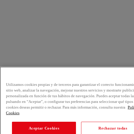
Utilizamos cookies propias y de terceros para garantizar el correcto funcionami
sitio web, analizar la navegación, mejorar nuestros servicios y mostrarte public
personalizada en función de tus hábitos de navegación. Puedes aceptar todas la
pulsando en “Aceptar”, o configurar tus preferencias para seleccionar qué tipos
cookies deseas permitir o rechazar. Para más información, consulta nuestra
Pol
Cookies
Aceptar Cookies
Rechazar todas