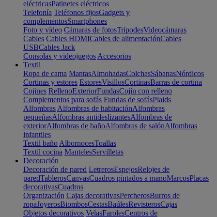
eléctricas
Patinetes eléctricos
Telefonía
Teléfonos fijos
Gadgets y
complementos
Smartphones
Foto y vídeo
Cámaras de fotos
Trípodes
Videocámaras
Cables
Cables HDMI
Cables de alimentación
Cables
USB
Cables Jack
Consolas y videojuegos
Accesorios
Textil
Ropa de cama
Mantas
Almohadas
Colchas
Sábanas
Nórdicos
Cortinas y estores
Estores
Visillos
Cortinas
Barras de cortina
Cojines
Relleno
Exterior
Fundas
Cojín con relleno
Complementos para sofás
Fundas de sofás
Plaids
Alfombras
Alfombras de habitación
Alfombras
pequeñas
Alfombras antideslizantes
Alfombras de
exterior
Alfombras de baño
Alfombras de salón
Alfombras
infantiles
Textil baño
Albornoces
Toallas
Textil cocina
Manteles
Servilletas
Decoración
Decoración de pared
Letreros
Espejos
Relojes de
pared
Tableros
Canvas
Cuadros pintados a mano
Marcos
Placas
decorativas
Cuadros
Organización
Cajas decorativas
Percheros
Burros de
ropa
Joyeros
Biombos
Cestas
Baúles
Revisteros
Cajas
Objetos decorativos
Velas
Faroles
Centros de