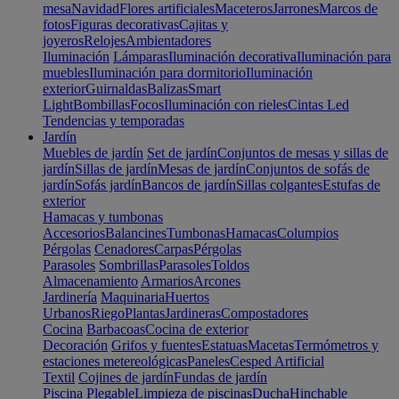
mesa
Navidad
Flores artificiales
Maceteros
Jarrones
Marcos de
fotos
Figuras decorativas
Cajitas y
joyeros
Relojes
Ambientadores
Iluminación
Lámparas
Iluminación decorativa
Iluminación para
muebles
Iluminación para dormitorio
Iluminación
exterior
Guirnaldas
Balizas
Smart
Light
Bombillas
Focos
Iluminación con rieles
Cintas Led
Tendencias y temporadas
Jardín
Muebles de jardín
Set de jardín
Conjuntos de mesas y sillas de
jardín
Sillas de jardín
Mesas de jardín
Conjuntos de sofás de
jardín
Sofás jardín
Bancos de jardín
Sillas colgantes
Estufas de
exterior
Hamacas y tumbonas
Accesorios
Balancines
Tumbonas
Hamacas
Columpios
Pérgolas
Cenadores
Carpas
Pérgolas
Parasoles
Sombrillas
Parasoles
Toldos
Almacenamiento
Armarios
Arcones
Jardinería
Maquinaria
Huertos
Urbanos
Riego
Plantas
Jardineras
Compostadores
Cocina
Barbacoas
Cocina de exterior
Decoración
Grifos y fuentes
Estatuas
Macetas
Termómetros y
estaciones metereológicas
Paneles
Cesped Artificial
Textil
Cojines de jardín
Fundas de jardín
Piscina
Plegable
Limpieza de piscinas
Ducha
Hinchable