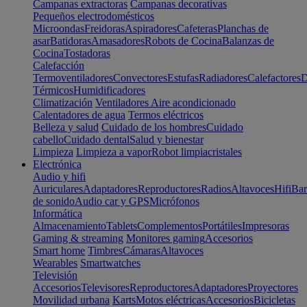
Campanas extractoras
Campanas decorativas
Pequeños electrodomésticos
Microondas
Freidoras
Aspiradores
Cafeteras
Planchas de
asar
Batidoras
Amasadores
Robots de Cocina
Balanzas de
Cocina
Tostadoras
Calefacción
Termoventiladores
Convectores
Estufas
Radiadores
Calefactores
D
Térmicos
Humidificadores
Climatización
Ventiladores
Aire acondicionado
Calentadores de agua
Termos eléctricos
Belleza y salud
Cuidado de los hombres
Cuidado
cabello
Cuidado dental
Salud y bienestar
Limpieza
Limpieza a vapor
Robot limpiacristales
Electrónica
Audio y hifi
Auriculares
Adaptadores
Reproductores
Radios
Altavoces
Hifi
Bar
de sonido
Audio car y GPS
Micrófonos
Informática
Almacenamiento
Tablets
Complementos
Portátiles
Impresoras
Gaming & streaming
Monitores gaming
Accesorios
Smart home
Timbres
Cámaras
Altavoces
Wearables
Smartwatches
Televisión
Accesorios
Televisores
Reproductores
Adaptadores
Proyectores
Movilidad urbana
Karts
Motos eléctricas
Accesorios
Bicicletas