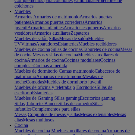
Complementos para colchones
Almohadas
Protectores de
colchones
Muebles
Armarios
Armarios de matrimonio
Armarios puertas
batientes
Armarios puertas correderas
Armarios
juvenil
Armarios infantiles
Armarios esquineros
Armarios
vestidores
Armarios auxiliares
Zapateros
Muebles de salón
Sillas
Mesas de salón
Muebles
TV
Vitrinas
Aparadores
Estanterias
Muebles recibidores
Muebles de cocina
Sillas de cocinas
Taburetes de cocina
Mesas
de cocina
Mesas y sillas de cocina
Muebles auxiliares de
cocina
Armarios de cocina
Cocinas modulares
Cocinas
completas
Cocinas a medida
Muebles de dormitorio
Camas matrimonio
Cabeceros de
matrimonio
Armarios de matrimonio
Mesitas de
noche
Comodas
Muebles de dormitorio juvenil
Muebles de oficina y teletrabajo
Escritorios
Sillas de
escritorio
Estanterías
Muebles de Gaming
Sillas gaming
Escritorios gaming
Sillas
Taburetes
Bancos
Sillas de comedor
Sillas
infantiles
Complementos para sillas
Mesas
Conjuntos de mesas y sillas
Mesas extensibles
Mesas
altas
Mesas multiusos
Cocina
Muebles de cocina
Muebles auxiliares de cocina
Armarios de