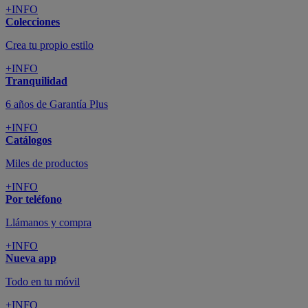
+INFO
Colecciones
Crea tu propio estilo
+INFO
Tranquilidad
6 años de Garantía Plus
+INFO
Catálogos
Miles de productos
+INFO
Por teléfono
Llámanos y compra
+INFO
Nueva app
Todo en tu móvil
+INFO