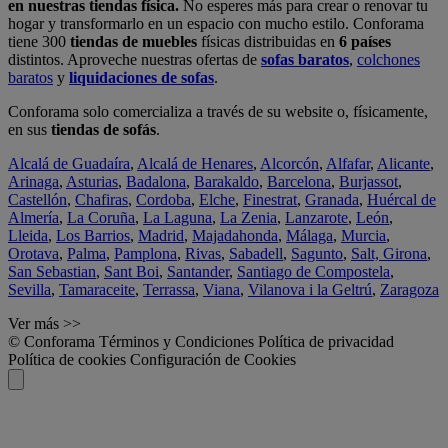
en nuestras tiendas física.
No esperes más para crear o renovar tu
hogar y transformarlo en un espacio con mucho estilo. Conforama
tiene 300
tiendas de muebles
físicas distribuidas en
6 países
distintos. Aproveche nuestras ofertas de
sofas baratos
,
colchones
baratos
y
liquidaciones de sofas
.
Conforama solo comercializa a través de su website o, físicamente,
en sus
tiendas de sofás
.
Alcalá de Guadaíra
,
Alcalá de Henares
,
Alcorcón
,
Alfafar
,
Alicante
,
Arinaga
,
Asturias
,
Badalona
,
Barakaldo
,
Barcelona
,
Burjassot
,
Castellón
,
Chafiras
,
Cordoba
,
Elche
,
Finestrat
,
Granada
,
Huércal de
Almería
,
La Coruña
,
La Laguna
,
La Zenia
,
Lanzarote
,
León
,
Lleida
,
Los Barrios
,
Madrid
,
Majadahonda
,
Málaga
,
Murcia
,
Orotava
,
Palma
,
Pamplona
,
Rivas
,
Sabadell
,
Sagunto
,
Salt, Girona
,
San Sebastian
,
Sant Boi
,
Santander
,
Santiago de Compostela
,
Sevilla
,
Tamaraceite
,
Terrassa
,
Viana
,
Vilanova i la Geltrú
,
Zaragoza
Ver más >>
© Conforama
Términos y Condiciones
Política de privacidad
Política de cookies
Configuración de Cookies