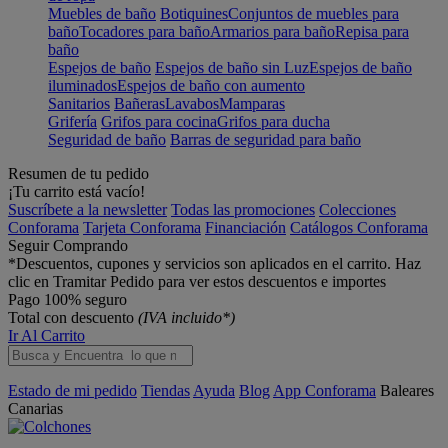
Muebles de baño
Botiquines
Conjuntos de muebles para
baño
Tocadores para baño
Armarios para baño
Repisa para
baño
Espejos de baño
Espejos de baño sin Luz
Espejos de baño
iluminados
Espejos de baño con aumento
Sanitarios
Bañeras
Lavabos
Mamparas
Grifería
Grifos para cocina
Grifos para ducha
Seguridad de baño
Barras de seguridad para baño
Resumen de tu pedido
¡Tu carrito está vacío!
Suscríbete a la newsletter
Todas las promociones
Colecciones
Conforama
Tarjeta Conforama
Financiación
Catálogos Conforama
Seguir Comprando
*Descuentos, cupones y servicios son aplicados en el carrito. Haz
clic en Tramitar Pedido para ver estos descuentos e importes
Pago 100% seguro
Total con descuento
(IVA incluido*)
Ir Al Carrito
Estado de mi pedido
Tiendas
Ayuda
Blog
App Conforama
Baleares
Canarias