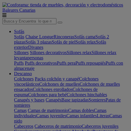
Baleares
Canarias
Sofás
Sofás
Chaise Longue
Rinconeras
Sofás cama
Sofás 2
plazas
Sofás 3 plazas
Sofás de piel
Sofás relax
Sofás
exterior
Divanes
Sillones
Sillones decorativos
Sillones relax
Sillones relax
levantapersonas
Puffs
Puffs decorativos
Puffs pera
Puffs reposapiés
Puffs con
almacenaje
Descanso
Colchones
Packs colchón y canapé
Colchones
viscoelásticos
Colchones de muelles
Colchones de muelles
ensacados
Colchones enrollados
Colchones de
espuma
Colchones para bebé
Colchones hinchables
Canapés y bases
Canapés
Base tapizadas
Somieres
Patas de
somieres
Camas
Camas de matrimonio
Camas dobles
Camas
individuales
Camas juveniles
Camas infantiles
Literas
Camas
nido
Cabeceros
Cabeceros de matrimonio
Cabeceros juveniles