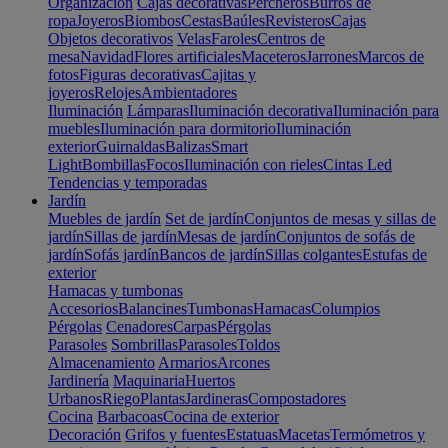
Organización
Cajas decorativas
Percheros
Burros de
ropa
Joyeros
Biombos
Cestas
Baúles
Revisteros
Cajas
Objetos decorativos
Velas
Faroles
Centros de
mesa
Navidad
Flores artificiales
Maceteros
Jarrones
Marcos de
fotos
Figuras decorativas
Cajitas y
joyeros
Relojes
Ambientadores
Iluminación
Lámparas
Iluminación decorativa
Iluminación para
muebles
Iluminación para dormitorio
Iluminación
exterior
Guirnaldas
Balizas
Smart
Light
Bombillas
Focos
Iluminación con rieles
Cintas Led
Tendencias y temporadas
Jardín
Muebles de jardín
Set de jardín
Conjuntos de mesas y sillas de
jardín
Sillas de jardín
Mesas de jardín
Conjuntos de sofás de
jardín
Sofás jardín
Bancos de jardín
Sillas colgantes
Estufas de
exterior
Hamacas y tumbonas
Accesorios
Balancines
Tumbonas
Hamacas
Columpios
Pérgolas
Cenadores
Carpas
Pérgolas
Parasoles
Sombrillas
Parasoles
Toldos
Almacenamiento
Armarios
Arcones
Jardinería
Maquinaria
Huertos
Urbanos
Riego
Plantas
Jardineras
Compostadores
Cocina
Barbacoas
Cocina de exterior
Decoración
Grifos y fuentes
Estatuas
Macetas
Termómetros y