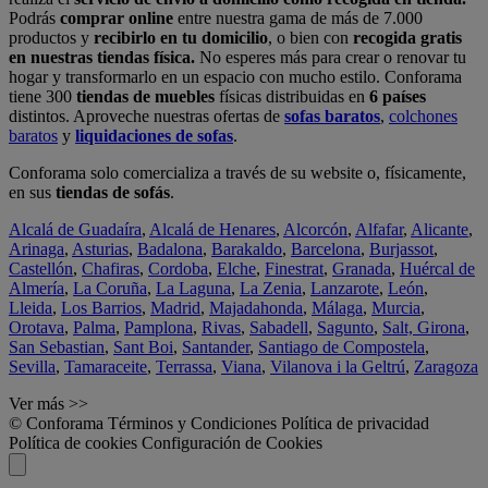
Podrás
comprar online
entre nuestra gama de más de 7.000
productos y
recibirlo en tu domicilio
, o bien con
recogida gratis
en nuestras tiendas física.
No esperes más para crear o renovar tu
hogar y transformarlo en un espacio con mucho estilo. Conforama
tiene 300
tiendas de muebles
físicas distribuidas en
6 países
distintos. Aproveche nuestras ofertas de
sofas baratos
,
colchones
baratos
y
liquidaciones de sofas
.
Conforama solo comercializa a través de su website o, físicamente,
en sus
tiendas de sofás
.
Alcalá de Guadaíra
,
Alcalá de Henares
,
Alcorcón
,
Alfafar
,
Alicante
,
Arinaga
,
Asturias
,
Badalona
,
Barakaldo
,
Barcelona
,
Burjassot
,
Castellón
,
Chafiras
,
Cordoba
,
Elche
,
Finestrat
,
Granada
,
Huércal de
Almería
,
La Coruña
,
La Laguna
,
La Zenia
,
Lanzarote
,
León
,
Lleida
,
Los Barrios
,
Madrid
,
Majadahonda
,
Málaga
,
Murcia
,
Orotava
,
Palma
,
Pamplona
,
Rivas
,
Sabadell
,
Sagunto
,
Salt, Girona
,
San Sebastian
,
Sant Boi
,
Santander
,
Santiago de Compostela
,
Sevilla
,
Tamaraceite
,
Terrassa
,
Viana
,
Vilanova i la Geltrú
,
Zaragoza
Ver más >>
© Conforama
Términos y Condiciones
Política de privacidad
Política de cookies
Configuración de Cookies