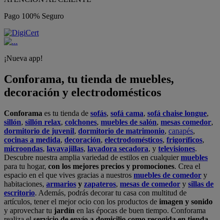
Pago 100% Seguro
¡Nueva app!
Conforama, tu tienda de muebles,
decoración y electrodomésticos
Conforama
es tu tienda de
sofás
,
sofá cama
,
sofá chaise longue
,
sillón
,
sillón relax
,
colchones
,
muebles de salón
,
mesas comedor
,
dormitorio de juvenil
,
dormitorio de matrimonio
,
canapés
,
cocinas a medida
,
decoración
,
electrodomésticos
,
frigoríficos
,
microondas
,
lavavajillas
,
lavadora secadora
, y
televisiones
.
Descubre nuestra amplia variedad de estilos en cualquier
muebles
para tu hogar,
con los mejores precios y promociones
. Crea el
espacio en el que vives gracias a nuestros
muebles de comedor
y
habitaciones,
armarios
y
zapateros
,
mesas de comedor
y
sillas de
escritorio
. Además, podrás decorar tu casa con multitud de
artículos, tener el mejor ocio con los productos de
imagen y sonido
y aprovechar tu
jardín
en las épocas de buen tiempo. Conforama
realiza el
servicio de envío a domicilio como recogida en tienda.