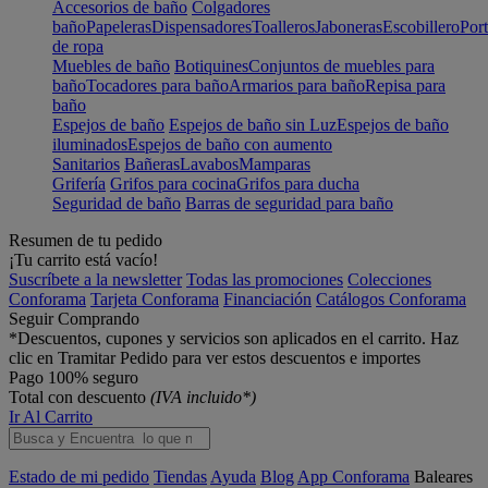
Accesorios de baño
Colgadores
baño
Papeleras
Dispensadores
Toalleros
Jaboneras
Escobillero
Port
de ropa
Muebles de baño
Botiquines
Conjuntos de muebles para
baño
Tocadores para baño
Armarios para baño
Repisa para
baño
Espejos de baño
Espejos de baño sin Luz
Espejos de baño
iluminados
Espejos de baño con aumento
Sanitarios
Bañeras
Lavabos
Mamparas
Grifería
Grifos para cocina
Grifos para ducha
Seguridad de baño
Barras de seguridad para baño
Resumen de tu pedido
¡Tu carrito está vacío!
Suscríbete a la newsletter
Todas las promociones
Colecciones
Conforama
Tarjeta Conforama
Financiación
Catálogos Conforama
Seguir Comprando
*Descuentos, cupones y servicios son aplicados en el carrito. Haz
clic en Tramitar Pedido para ver estos descuentos e importes
Pago 100% seguro
Total con descuento
(IVA incluido*)
Ir Al Carrito
Estado de mi pedido
Tiendas
Ayuda
Blog
App Conforama
Baleares