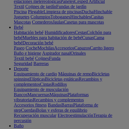
estaciones metereológicas
Paneles
Cesped Artificial
Textil
Cojines de jardín
Fundas de jardín
Piscina
Plegable
Limpieza de piscinas
Ducha
Hinchable
Juguetes
Columpios
Toboganes
Hinchables
Casitas
Mascotas
Comederos
Jaulas
Casetas para mascotas
Bebé
Habitación bebé
Humidificadores
Cestas
Colchón para
bebé
Muebles para habitación de bebé
Cunas
Cama
bebé
Decoración bebé
Paseo
Coche
Mochilas
Accesorios
Capazos
Carrito ligero
Baño e higiene
Aspirador nasal
Orinales
Textil bebé
Cojines
Funda
Seguridad
Barreras
Deporte
Equipamiento de cardio
Máquinas de remo
Bicicletas
spinning
Elípticas
Bicicletas estáticas
Recambios y
complementos
Cintas
Rodillos
Equipamiento de musculación
Bancos
Mancuernas
Máquinas
Plataformas
vibratorias
Recambios y complementos
Accesorios fitness
Bandas
Barras
Plataforma de
step
Cuerdas
Bolas y esferas de equilibrio
Recuperación muscular
Electroestimulación
Terapia de
percusión
Baño