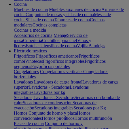
Cocina
Muebles de cocina
Muebles auxiliares de cocina
Armarios de
cocina
Conjuntos de mesas y sillas de cocina
Mesas de
cocina
Sillas de cocina
Taburetes de cocina
Cocinas
modulares
Cocinas completas
Cocinas a medida
Accesorios de cocina
Menaje
Servicio de
mesa
Cubertería
Cuchillos para chef
Vinos y
licores
Botellas
Utensilios de cocina
Vajilla
Bandejas
Electrodomésticos
Frigoríficos
Frigoríficos americanos
Frigoríficos
combi
Vinotecas
Frigoríficos integrables
Frigoríficos
pequeños
Frigoríficos portátiles
Congeladores
Congeladores verticales
Congeladores
horizontales
Lavadoras
Lavadoras de carga frontal
Lavadoras de carga
superior
Lavadoras - Secadoras
Lavadoras
integrables
Lavadoras por kg
Secadoras
Lavadoras - Secadoras
Secadoras con bomba de
calor
Secadoras de condensación
Secadoras de
evacuación
Secadoras integrables
Secadoras por Kg
Hornos
Conjunto de horno y placa
Hornos
convencionales
Hornos pirolíticos
Hornos multifunción
Placas de cocina
Conjunto de horno y
placa
Vitrocerámica
Placas de inducción
Placas de gas