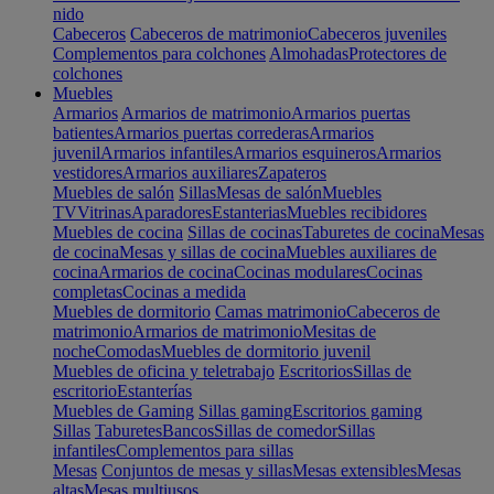
nido
Cabeceros
Cabeceros de matrimonio
Cabeceros juveniles
Complementos para colchones
Almohadas
Protectores de
colchones
Muebles
Armarios
Armarios de matrimonio
Armarios puertas
batientes
Armarios puertas correderas
Armarios
juvenil
Armarios infantiles
Armarios esquineros
Armarios
vestidores
Armarios auxiliares
Zapateros
Muebles de salón
Sillas
Mesas de salón
Muebles
TV
Vitrinas
Aparadores
Estanterias
Muebles recibidores
Muebles de cocina
Sillas de cocinas
Taburetes de cocina
Mesas
de cocina
Mesas y sillas de cocina
Muebles auxiliares de
cocina
Armarios de cocina
Cocinas modulares
Cocinas
completas
Cocinas a medida
Muebles de dormitorio
Camas matrimonio
Cabeceros de
matrimonio
Armarios de matrimonio
Mesitas de
noche
Comodas
Muebles de dormitorio juvenil
Muebles de oficina y teletrabajo
Escritorios
Sillas de
escritorio
Estanterías
Muebles de Gaming
Sillas gaming
Escritorios gaming
Sillas
Taburetes
Bancos
Sillas de comedor
Sillas
infantiles
Complementos para sillas
Mesas
Conjuntos de mesas y sillas
Mesas extensibles
Mesas
altas
Mesas multiusos