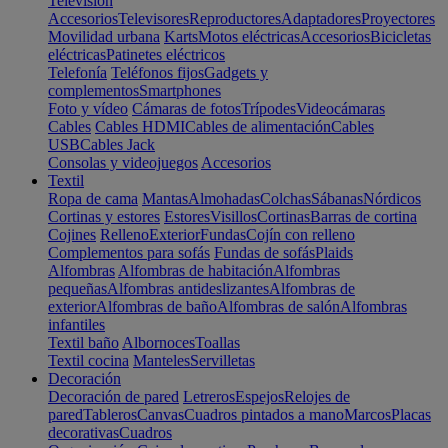
Televisión
Accesorios
Televisores
Reproductores
Adaptadores
Proyectores
Movilidad urbana
Karts
Motos eléctricas
Accesorios
Bicicletas
eléctricas
Patinetes eléctricos
Telefonía
Teléfonos fijos
Gadgets y
complementos
Smartphones
Foto y vídeo
Cámaras de fotos
Trípodes
Videocámaras
Cables
Cables HDMI
Cables de alimentación
Cables
USB
Cables Jack
Consolas y videojuegos
Accesorios
Textil
Ropa de cama
Mantas
Almohadas
Colchas
Sábanas
Nórdicos
Cortinas y estores
Estores
Visillos
Cortinas
Barras de cortina
Cojines
Relleno
Exterior
Fundas
Cojín con relleno
Complementos para sofás
Fundas de sofás
Plaids
Alfombras
Alfombras de habitación
Alfombras
pequeñas
Alfombras antideslizantes
Alfombras de
exterior
Alfombras de baño
Alfombras de salón
Alfombras
infantiles
Textil baño
Albornoces
Toallas
Textil cocina
Manteles
Servilletas
Decoración
Decoración de pared
Letreros
Espejos
Relojes de
pared
Tableros
Canvas
Cuadros pintados a mano
Marcos
Placas
decorativas
Cuadros