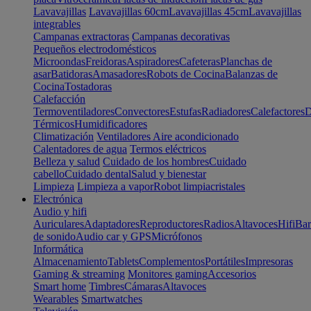
Lavavajillas
Lavavajillas 60cm
Lavavajillas 45cm
Lavavajillas
integrables
Campanas extractoras
Campanas decorativas
Pequeños electrodomésticos
Microondas
Freidoras
Aspiradores
Cafeteras
Planchas de
asar
Batidoras
Amasadores
Robots de Cocina
Balanzas de
Cocina
Tostadoras
Calefacción
Termoventiladores
Convectores
Estufas
Radiadores
Calefactores
D
Térmicos
Humidificadores
Climatización
Ventiladores
Aire acondicionado
Calentadores de agua
Termos eléctricos
Belleza y salud
Cuidado de los hombres
Cuidado
cabello
Cuidado dental
Salud y bienestar
Limpieza
Limpieza a vapor
Robot limpiacristales
Electrónica
Audio y hifi
Auriculares
Adaptadores
Reproductores
Radios
Altavoces
Hifi
Bar
de sonido
Audio car y GPS
Micrófonos
Informática
Almacenamiento
Tablets
Complementos
Portátiles
Impresoras
Gaming & streaming
Monitores gaming
Accesorios
Smart home
Timbres
Cámaras
Altavoces
Wearables
Smartwatches