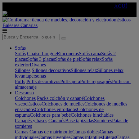
🔵Cambia tu electro con
-10% EXTRA
de descuento ☑️
AQUÍ
Baleares
Canarias
Sofás
Sofás
Chaise Longue
Rinconeras
Sofás cama
Sofás 2
plazas
Sofás 3 plazas
Sofás de piel
Sofás relax
Sofás
exterior
Divanes
Sillones
Sillones decorativos
Sillones relax
Sillones relax
levantapersonas
Puffs
Puffs decorativos
Puffs pera
Puffs reposapiés
Puffs con
almacenaje
Descanso
Colchones
Packs colchón y canapé
Colchones
viscoelásticos
Colchones de muelles
Colchones de muelles
ensacados
Colchones enrollados
Colchones de
espuma
Colchones para bebé
Colchones hinchables
Canapés y bases
Canapés
Base tapizadas
Somieres
Patas de
somieres
Camas
Camas de matrimonio
Camas dobles
Camas
individuales
Camas juveniles
Camas infantiles
Literas
Camas