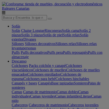
Baleares
Canarias
Sofás
Sofás
Chaise Longue
Rinconeras
Sofás cama
Sofás 2
plazas
Sofás 3 plazas
Sofás de piel
Sofás relax
Sofás
exterior
Divanes
Sillones
Sillones decorativos
Sillones relax
Sillones relax
levantapersonas
Puffs
Puffs decorativos
Puffs pera
Puffs reposapiés
Puffs con
almacenaje
Descanso
Colchones
Packs colchón y canapé
Colchones
viscoelásticos
Colchones de muelles
Colchones de muelles
ensacados
Colchones enrollados
Colchones de
espuma
Colchones para bebé
Colchones hinchables
Canapés y bases
Canapés
Base tapizadas
Somieres
Patas de
somieres
Camas
Camas de matrimonio
Camas dobles
Camas
individuales
Camas juveniles
Camas infantiles
Literas
Camas
nido
Cabeceros
Cabeceros de matrimonio
Cabeceros juveniles