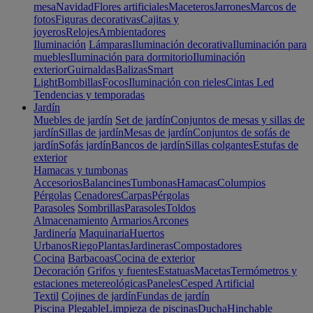
mesa
Navidad
Flores artificiales
Maceteros
Jarrones
Marcos de
fotos
Figuras decorativas
Cajitas y
joyeros
Relojes
Ambientadores
Iluminación
Lámparas
Iluminación decorativa
Iluminación para
muebles
Iluminación para dormitorio
Iluminación
exterior
Guirnaldas
Balizas
Smart
Light
Bombillas
Focos
Iluminación con rieles
Cintas Led
Tendencias y temporadas
Jardín
Muebles de jardín
Set de jardín
Conjuntos de mesas y sillas de
jardín
Sillas de jardín
Mesas de jardín
Conjuntos de sofás de
jardín
Sofás jardín
Bancos de jardín
Sillas colgantes
Estufas de
exterior
Hamacas y tumbonas
Accesorios
Balancines
Tumbonas
Hamacas
Columpios
Pérgolas
Cenadores
Carpas
Pérgolas
Parasoles
Sombrillas
Parasoles
Toldos
Almacenamiento
Armarios
Arcones
Jardinería
Maquinaria
Huertos
Urbanos
Riego
Plantas
Jardineras
Compostadores
Cocina
Barbacoas
Cocina de exterior
Decoración
Grifos y fuentes
Estatuas
Macetas
Termómetros y
estaciones metereológicas
Paneles
Cesped Artificial
Textil
Cojines de jardín
Fundas de jardín
Piscina
Plegable
Limpieza de piscinas
Ducha
Hinchable