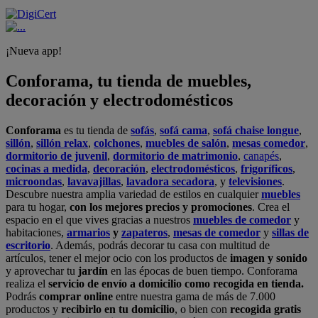
¡Nueva app!
Conforama, tu tienda de muebles,
decoración y electrodomésticos
Conforama
es tu tienda de
sofás
,
sofá cama
,
sofá chaise longue
,
sillón
,
sillón relax
,
colchones
,
muebles de salón
,
mesas comedor
,
dormitorio de juvenil
,
dormitorio de matrimonio
,
canapés
,
cocinas a medida
,
decoración
,
electrodomésticos
,
frigoríficos
,
microondas
,
lavavajillas
,
lavadora secadora
, y
televisiones
.
Descubre nuestra amplia variedad de estilos en cualquier
muebles
para tu hogar,
con los mejores precios y promociones
. Crea el
espacio en el que vives gracias a nuestros
muebles de comedor
y
habitaciones,
armarios
y
zapateros
,
mesas de comedor
y
sillas de
escritorio
. Además, podrás decorar tu casa con multitud de
artículos, tener el mejor ocio con los productos de
imagen y sonido
y aprovechar tu
jardín
en las épocas de buen tiempo. Conforama
realiza el
servicio de envío a domicilio como recogida en tienda.
Podrás
comprar online
entre nuestra gama de más de 7.000
productos y
recibirlo en tu domicilio
, o bien con
recogida gratis