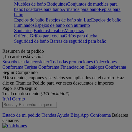
Muebles de baño
Botiquines
Conjuntos de muebles para
baño
Tocadores para baño
Armarios para baño
Repisa para
baño
Espejos de baño
Espejos de baño sin Luz
Espejos de baño
iluminados
Espejos de baño con aumento
Sanitarios
Bañeras
Lavabos
Mamparas
Grifería
Grifos para cocina
Grifos para ducha
Seguridad de baño
Barras de seguridad para baño
Resumen de tu pedido
¡Tu carrito está vacío!
Suscríbete a la newsletter
Todas las promociones
Colecciones
Conforama
Tarjeta Conforama
Financiación
Catálogos Conforama
Seguir Comprando
*Descuentos, cupones y servicios son aplicados en el carrito. Haz
clic en Tramitar Pedido para ver estos descuentos e importes
Pago 100% seguro
Total con descuento
(IVA incluido*)
Ir Al Carrito
Estado de mi pedido
Tiendas
Ayuda
Blog
App Conforama
Baleares
Canarias