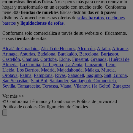
en nuestras tiendas física.
No esperes más para crear o renovar tu
hogar y transformarlo en un espacio con mucho estilo. Conforama
tiene 300
tiendas de muebles
físicas distribuidas en
6 países
distintos. Aproveche nuestras ofertas de
sofas baratos
,
colchones
baratos
y
liquidaciones de sofas
.
Conforama solo comercializa a través de su website o, físicamente,
en sus
tiendas de sofás
.
Alcalá de Guadaíra
,
Alcalá de Henares
,
Alcorcón
,
Alfafar
,
Alicante
,
Arinaga
,
Asturias
,
Badalona
,
Barakaldo
,
Barcelona
,
Burjassot
,
Castellón
,
Chafiras
,
Cordoba
,
Elche
,
Finestrat
,
Granada
,
Huércal de
Almería
,
La Coruña
,
La Laguna
,
La Zenia
,
Lanzarote
,
León
,
Lleida
,
Los Barrios
,
Madrid
,
Majadahonda
,
Málaga
,
Murcia
,
Orotava
,
Palma
,
Pamplona
,
Rivas
,
Sabadell
,
Sagunto
,
Salt, Girona
,
San Sebastian
,
Sant Boi
,
Santander
,
Santiago de Compostela
,
Sevilla
,
Tamaraceite
,
Terrassa
,
Viana
,
Vilanova i la Geltrú
,
Zaragoza
Ver más >>
© Conforama
Términos y Condiciones
Política de privacidad
Política de cookies
Configuración de Cookies