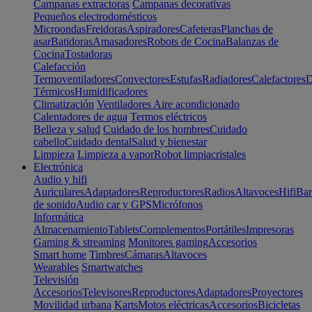
Campanas extractoras
Campanas decorativas
Pequeños electrodomésticos
Microondas
Freidoras
Aspiradores
Cafeteras
Planchas de
asar
Batidoras
Amasadores
Robots de Cocina
Balanzas de
Cocina
Tostadoras
Calefacción
Termoventiladores
Convectores
Estufas
Radiadores
Calefactores
D
Térmicos
Humidificadores
Climatización
Ventiladores
Aire acondicionado
Calentadores de agua
Termos eléctricos
Belleza y salud
Cuidado de los hombres
Cuidado
cabello
Cuidado dental
Salud y bienestar
Limpieza
Limpieza a vapor
Robot limpiacristales
Electrónica
Audio y hifi
Auriculares
Adaptadores
Reproductores
Radios
Altavoces
Hifi
Bar
de sonido
Audio car y GPS
Micrófonos
Informática
Almacenamiento
Tablets
Complementos
Portátiles
Impresoras
Gaming & streaming
Monitores gaming
Accesorios
Smart home
Timbres
Cámaras
Altavoces
Wearables
Smartwatches
Televisión
Accesorios
Televisores
Reproductores
Adaptadores
Proyectores
Movilidad urbana
Karts
Motos eléctricas
Accesorios
Bicicletas