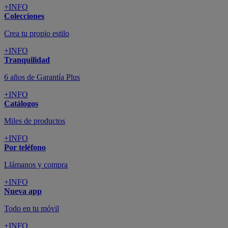
+INFO
Colecciones
Crea tu propio estilo
+INFO
Tranquilidad
6 años de Garantía Plus
+INFO
Catálogos
Miles de productos
+INFO
Por teléfono
Llámanos y compra
+INFO
Nueva app
Todo en tu móvil
+INFO