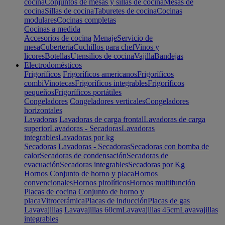
cocina
Conjuntos de mesas y sillas de cocina
Mesas de
cocina
Sillas de cocina
Taburetes de cocina
Cocinas
modulares
Cocinas completas
Cocinas a medida
Accesorios de cocina
Menaje
Servicio de
mesa
Cubertería
Cuchillos para chef
Vinos y
licores
Botellas
Utensilios de cocina
Vajilla
Bandejas
Electrodomésticos
Frigoríficos
Frigoríficos americanos
Frigoríficos
combi
Vinotecas
Frigoríficos integrables
Frigoríficos
pequeños
Frigoríficos portátiles
Congeladores
Congeladores verticales
Congeladores
horizontales
Lavadoras
Lavadoras de carga frontal
Lavadoras de carga
superior
Lavadoras - Secadoras
Lavadoras
integrables
Lavadoras por kg
Secadoras
Lavadoras - Secadoras
Secadoras con bomba de
calor
Secadoras de condensación
Secadoras de
evacuación
Secadoras integrables
Secadoras por Kg
Hornos
Conjunto de horno y placa
Hornos
convencionales
Hornos pirolíticos
Hornos multifunción
Placas de cocina
Conjunto de horno y
placa
Vitrocerámica
Placas de inducción
Placas de gas
Lavavajillas
Lavavajillas 60cm
Lavavajillas 45cm
Lavavajillas
integrables