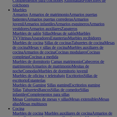
Complementos para colchones
Almohadas
Protectores de
colchones
Muebles
Armarios
Armarios de matrimonio
Armarios puertas
batientes
Armarios puertas correderas
Armarios
juvenil
Armarios infantiles
Armarios esquineros
Armarios
vestidores
Armarios auxiliares
Zapateros
Muebles de salón
Sillas
Mesas de salón
Muebles
TV
Vitrinas
Aparadores
Estanterias
Muebles recibidores
Muebles de cocina
Sillas de cocinas
Taburetes de cocina
Mesas
de cocina
Mesas y sillas de cocina
Muebles auxiliares de
cocina
Armarios de cocina
Cocinas modulares
Cocinas
completas
Cocinas a medida
Muebles de dormitorio
Camas matrimonio
Cabeceros de
matrimonio
Armarios de matrimonio
Mesitas de
noche
Comodas
Muebles de dormitorio juvenil
Muebles de oficina y teletrabajo
Escritorios
Sillas de
escritorio
Estanterías
Muebles de Gaming
Sillas gaming
Escritorios gaming
Sillas
Taburetes
Bancos
Sillas de comedor
Sillas
infantiles
Complementos para sillas
Mesas
Conjuntos de mesas y sillas
Mesas extensibles
Mesas
altas
Mesas multiusos
Cocina
Muebles de cocina
Muebles auxiliares de cocina
Armarios de