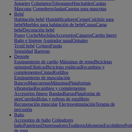
Juguetes
Columpios
Toboganes
Hinchables
Casitas
Mascotas
Comederos
Jaulas
Casetas para mascotas
Bebé
Habitación bebé
Humidificadores
Cestas
Colchón para
bebé
Muebles para habitación de bebé
Cunas
Cama
bebé
Decoración bebé
Paseo
Coche
Mochilas
Accesorios
Capazos
Carrito ligero
Baño e higiene
Aspirador nasal
Orinales
Textil bebé
Cojines
Funda
Seguridad
Barreras
Deporte
Equipamiento de cardio
Máquinas de remo
Bicicletas
spinning
Elípticas
Bicicletas estáticas
Recambios y
complementos
Cintas
Rodillos
Equipamiento de musculación
Bancos
Mancuernas
Máquinas
Plataformas
vibratorias
Recambios y complementos
Accesorios fitness
Bandas
Barras
Plataforma de
step
Cuerdas
Bolas y esferas de equilibrio
Recuperación muscular
Electroestimulación
Terapia de
percusión
Baño
Accesorios de baño
Colgadores
baño
Papeleras
Dispensadores
Toalleros
Jaboneras
Escobillero
Port
de ropa