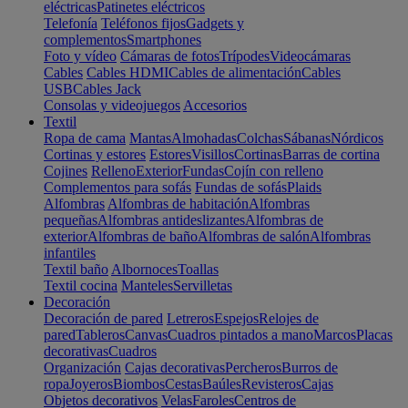
eléctricas
Patinetes eléctricos
Telefonía
Teléfonos fijos
Gadgets y
complementos
Smartphones
Foto y vídeo
Cámaras de fotos
Trípodes
Videocámaras
Cables
Cables HDMI
Cables de alimentación
Cables
USB
Cables Jack
Consolas y videojuegos
Accesorios
Textil
Ropa de cama
Mantas
Almohadas
Colchas
Sábanas
Nórdicos
Cortinas y estores
Estores
Visillos
Cortinas
Barras de cortina
Cojines
Relleno
Exterior
Fundas
Cojín con relleno
Complementos para sofás
Fundas de sofás
Plaids
Alfombras
Alfombras de habitación
Alfombras
pequeñas
Alfombras antideslizantes
Alfombras de
exterior
Alfombras de baño
Alfombras de salón
Alfombras
infantiles
Textil baño
Albornoces
Toallas
Textil cocina
Manteles
Servilletas
Decoración
Decoración de pared
Letreros
Espejos
Relojes de
pared
Tableros
Canvas
Cuadros pintados a mano
Marcos
Placas
decorativas
Cuadros
Organización
Cajas decorativas
Percheros
Burros de
ropa
Joyeros
Biombos
Cestas
Baúles
Revisteros
Cajas
Objetos decorativos
Velas
Faroles
Centros de