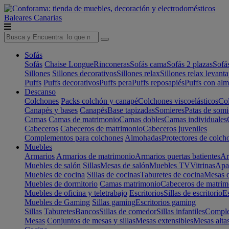
Baleares
Canarias
Sofás
Sofás
Chaise Longue
Rinconeras
Sofás cama
Sofás 2 plazas
Sofá
Sillones
Sillones decorativos
Sillones relax
Sillones relax levant
Puffs
Puffs decorativos
Puffs pera
Puffs reposapiés
Puffs con al
Descanso
Colchones
Packs colchón y canapé
Colchones viscoelásticos
Col
Canapés y bases
Canapés
Base tapizadas
Somieres
Patas de somi
Camas
Camas de matrimonio
Camas dobles
Camas individuales
Cabeceros
Cabeceros de matrimonio
Cabeceros juveniles
Complementos para colchones
Almohadas
Protectores de colch
Muebles
Armarios
Armarios de matrimonio
Armarios puertas batientes
Ar
Muebles de salón
Sillas
Mesas de salón
Muebles TV
Vitrinas
Apa
Muebles de cocina
Sillas de cocinas
Taburetes de cocina
Mesas d
Muebles de dormitorio
Camas matrimonio
Cabeceros de matrim
Muebles de oficina y teletrabajo
Escritorios
Sillas de escritorio
Es
Muebles de Gaming
Sillas gaming
Escritorios gaming
Sillas
Taburetes
Bancos
Sillas de comedor
Sillas infantiles
Complem
Mesas
Conjuntos de mesas y sillas
Mesas extensibles
Mesas alta