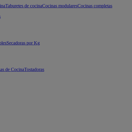
ina
Taburetes de cocina
Cocinas modulares
Cocinas completas
s
bles
Secadoras por Kg
as de Cocina
Tostadoras