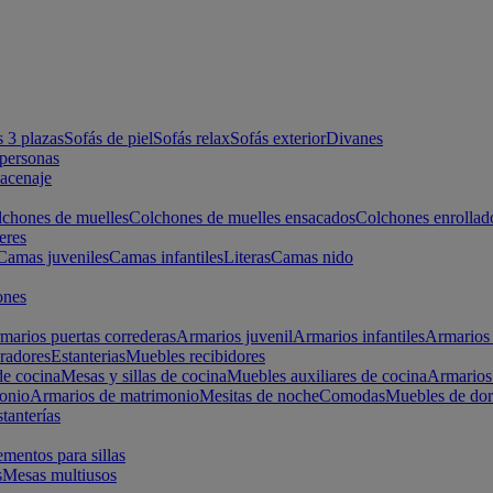
s 3 plazas
Sofás de piel
Sofás relax
Sofás exterior
Divanes
apersonas
macenaje
chones de muelles
Colchones de muelles ensacados
Colchones enrollad
eres
Camas juveniles
Camas infantiles
Literas
Camas nido
ones
marios puertas correderas
Armarios juvenil
Armarios infantiles
Armarios 
radores
Estanterias
Muebles recibidores
e cocina
Mesas y sillas de cocina
Muebles auxiliares de cocina
Armarios
onio
Armarios de matrimonio
Mesitas de noche
Comodas
Muebles de dor
tanterías
entos para sillas
s
Mesas multiusos