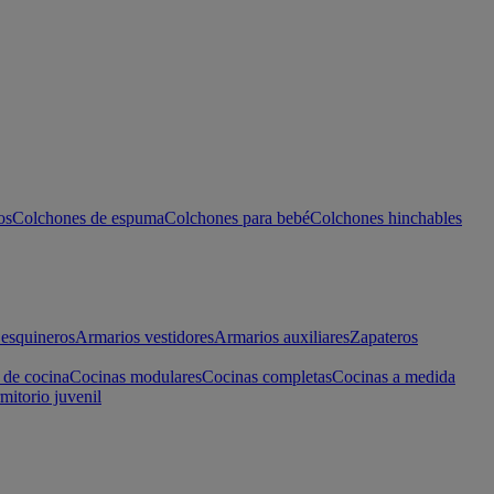
os
Colchones de espuma
Colchones para bebé
Colchones hinchables
esquineros
Armarios vestidores
Armarios auxiliares
Zapateros
 de cocina
Cocinas modulares
Cocinas completas
Cocinas a medida
mitorio juvenil