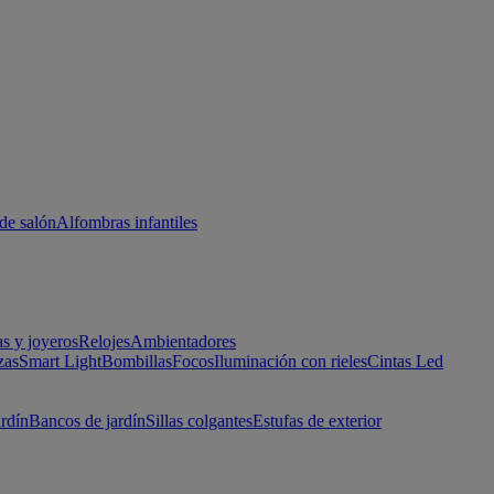
de salón
Alfombras infantiles
as y joyeros
Relojes
Ambientadores
zas
Smart Light
Bombillas
Focos
Iluminación con rieles
Cintas Led
ardín
Bancos de jardín
Sillas colgantes
Estufas de exterior