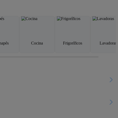
napés
Cocina
Frigoríficos
Lavadoras