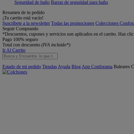
Seguridad de baño
Barras de seguridad para baño
Resumen de tu pedido
¡Tu carrito está vacío!
Suscríbete a la newsletter
Todas las promociones
Colecciones Confo
Seguir Comprando
*Descuentos, cupones y servicios son aplicados en el carrito. Haz cli
Pago 100% seguro
Total con descuento
(IVA incluido*)
Ir Al Carrito
Estado de mi pedido
Tiendas
Ayuda
Blog
App Conforama
Baleares
C