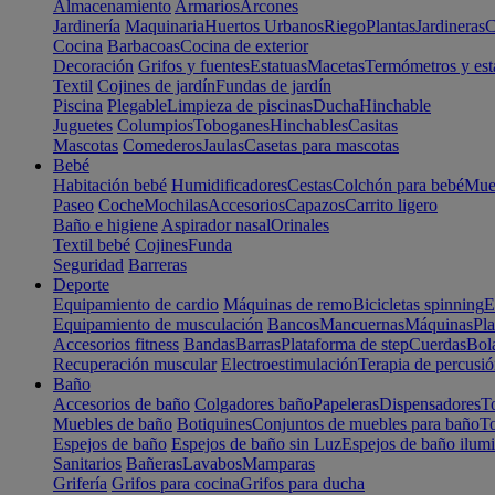
Almacenamiento
Armarios
Arcones
Jardinería
Maquinaria
Huertos Urbanos
Riego
Plantas
Jardineras
C
Cocina
Barbacoas
Cocina de exterior
Decoración
Grifos y fuentes
Estatuas
Macetas
Termómetros y est
Textil
Cojines de jardín
Fundas de jardín
Piscina
Plegable
Limpieza de piscinas
Ducha
Hinchable
Juguetes
Columpios
Toboganes
Hinchables
Casitas
Mascotas
Comederos
Jaulas
Casetas para mascotas
Bebé
Habitación bebé
Humidificadores
Cestas
Colchón para bebé
Mueb
Paseo
Coche
Mochilas
Accesorios
Capazos
Carrito ligero
Baño e higiene
Aspirador nasal
Orinales
Textil bebé
Cojines
Funda
Seguridad
Barreras
Deporte
Equipamiento de cardio
Máquinas de remo
Bicicletas spinning
E
Equipamiento de musculación
Bancos
Mancuernas
Máquinas
Pla
Accesorios fitness
Bandas
Barras
Plataforma de step
Cuerdas
Bola
Recuperación muscular
Electroestimulación
Terapia de percusi
Baño
Accesorios de baño
Colgadores baño
Papeleras
Dispensadores
To
Muebles de baño
Botiquines
Conjuntos de muebles para baño
To
Espejos de baño
Espejos de baño sin Luz
Espejos de baño ilum
Sanitarios
Bañeras
Lavabos
Mamparas
Grifería
Grifos para cocina
Grifos para ducha