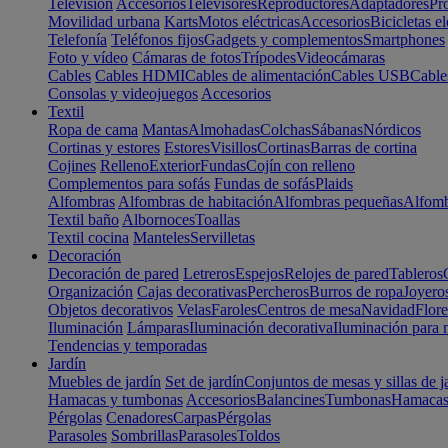
Televisión
Accesorios
Televisores
Reproductores
Adaptadores
Pr
Movilidad urbana
Karts
Motos eléctricas
Accesorios
Bicicletas el
Telefonía
Teléfonos fijos
Gadgets y complementos
Smartphones
Foto y vídeo
Cámaras de fotos
Trípodes
Videocámaras
Cables
Cables HDMI
Cables de alimentación
Cables USB
Cable
Consolas y videojuegos
Accesorios
Textil
Ropa de cama
Mantas
Almohadas
Colchas
Sábanas
Nórdicos
Cortinas y estores
Estores
Visillos
Cortinas
Barras de cortina
Cojines
Relleno
Exterior
Fundas
Cojín con relleno
Complementos para sofás
Fundas de sofás
Plaids
Alfombras
Alfombras de habitación
Alfombras pequeñas
Alfomb
Textil baño
Albornoces
Toallas
Textil cocina
Manteles
Servilletas
Decoración
Decoración de pared
Letreros
Espejos
Relojes de pared
Tableros
Organización
Cajas decorativas
Percheros
Burros de ropa
Joyero
Objetos decorativos
Velas
Faroles
Centros de mesa
Navidad
Flore
Iluminación
Lámparas
Iluminación decorativa
Iluminación para 
Tendencias y temporadas
Jardín
Muebles de jardín
Set de jardín
Conjuntos de mesas y sillas de j
Hamacas y tumbonas
Accesorios
Balancines
Tumbonas
Hamaca
Pérgolas
Cenadores
Carpas
Pérgolas
Parasoles
Sombrillas
Parasoles
Toldos