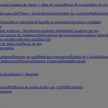
cina
Conjuntos de mesas y sillas de cocina
Mesas de cocina
Sillas de coc
los para chef
Vinos y licores
Botellas
Utensilios de cocina
Vajilla
Bandeja
s
Frigoríficos integrables
Frigoríficos pequeños
Frigoríficos portátiles
es
ior
Lavadoras - Secadoras
Lavadoras integrables
Lavadoras por kg
r
Secadoras de condensación
Secadoras de evacuación
Secadoras integra
s pirolíticos
Hornos multifunción
s de inducción
Placas de gas
ntegrables
afeteras
Planchas de asar
Batidoras
Amasadores
Robots de Cocina
Balanz
alefactores
Difusores
Emisores Térmicos
Humidificadores
o dental
Salud y bienestar
voces
Hifi
Barras de sonido
Audio car y GPS
Micrófonos
presoras