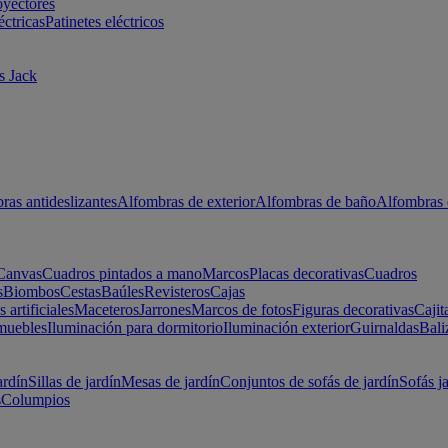
oyectores
éctricas
Patinetes eléctricos
s Jack
ras antideslizantes
Alfombras de exterior
Alfombras de baño
Alfombras 
Canvas
Cuadros pintados a mano
Marcos
Placas decorativas
Cuadros
s
Biombos
Cestas
Baúles
Revisteros
Cajas
s artificiales
Maceteros
Jarrones
Marcos de fotos
Figuras decorativas
Cajit
muebles
Iluminación para dormitorio
Iluminación exterior
Guirnaldas
Bali
ardín
Sillas de jardín
Mesas de jardín
Conjuntos de sofás de jardín
Sofás j
s
Columpios