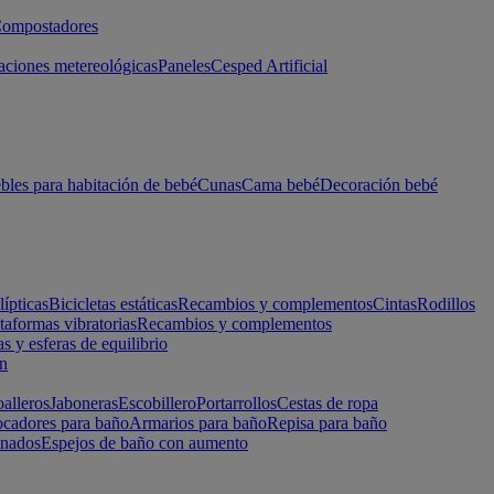
ompostadores
aciones metereológicas
Paneles
Cesped Artificial
les para habitación de bebé
Cunas
Cama bebé
Decoración bebé
lípticas
Bicicletas estáticas
Recambios y complementos
Cintas
Rodillos
taformas vibratorias
Recambios y complementos
s y esferas de equilibrio
ón
alleros
Jaboneras
Escobillero
Portarrollos
Cestas de ropa
cadores para baño
Armarios para baño
Repisa para baño
inados
Espejos de baño con aumento