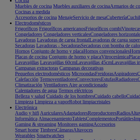
Cocina
Muebles de cocina
Muebles auxiliares de cocina
Armarios de co
Cocinas a medida
Accesorios de cocina
Menaje
Servicio de mesa
Cubertería
Cuchil
Electrodomésticos
Frigoríficos
Frigoríficos americanos
Frigoríficos combi
Vinoteca
Congeladores
Congeladores verticales
Congeladores horizontal
Lavadoras
Lavadoras de carga frontal
Lavadoras de carga super
Secadoras
Lavadoras - Secadoras
Secadoras con bomba de calo
Hornos
Conjunto de horno y placa
Hornos convencionales
Horno
Placas de cocina
Conjunto de horno y placa
Vitrocerámica
Placa
Lavavajillas
Lavavajillas 60cm
Lavavajillas 45cm
Lavavajillas i
Campanas extractoras
Campanas decorativas
Pequeños electrodomésticos
Microondas
Freidoras
Aspiradores
C
Calefacción
Termoventiladores
Convectores
Estufas
Radiadores
C
Climatización
Ventiladores
Aire acondicionado
Calentadores de agua
Termos eléctricos
Belleza y salud
Cuidado de los hombres
Cuidado cabello
Cuidad
Limpieza
Limpieza a vapor
Robot limpiacristales
Electrónica
Audio y hifi
Auriculares
Adaptadores
Reproductores
Radios
Alta
Informática
Almacenamiento
Tablets
Complementos
Portátiles
Im
Gaming & streaming
Monitores gaming
Accesorios
Smart home
Timbres
Cámaras
Altavoces
Wearables
Smartwatches