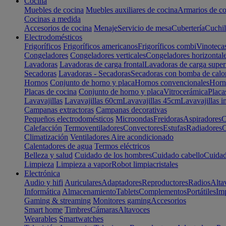
Cocina
Muebles de cocina
Muebles auxiliares de cocina
Armarios de co
Cocinas a medida
Accesorios de cocina
Menaje
Servicio de mesa
Cubertería
Cuchil
Electrodomésticos
Frigoríficos
Frigoríficos americanos
Frigoríficos combi
Vinoteca
Congeladores
Congeladores verticales
Congeladores horizontal
Lavadoras
Lavadoras de carga frontal
Lavadoras de carga super
Secadoras
Lavadoras - Secadoras
Secadoras con bomba de calo
Hornos
Conjunto de horno y placa
Hornos convencionales
Horno
Placas de cocina
Conjunto de horno y placa
Vitrocerámica
Placa
Lavavajillas
Lavavajillas 60cm
Lavavajillas 45cm
Lavavajillas i
Campanas extractoras
Campanas decorativas
Pequeños electrodomésticos
Microondas
Freidoras
Aspiradores
C
Calefacción
Termoventiladores
Convectores
Estufas
Radiadores
C
Climatización
Ventiladores
Aire acondicionado
Calentadores de agua
Termos eléctricos
Belleza y salud
Cuidado de los hombres
Cuidado cabello
Cuidad
Limpieza
Limpieza a vapor
Robot limpiacristales
Electrónica
Audio y hifi
Auriculares
Adaptadores
Reproductores
Radios
Alta
Informática
Almacenamiento
Tablets
Complementos
Portátiles
Im
Gaming & streaming
Monitores gaming
Accesorios
Smart home
Timbres
Cámaras
Altavoces
Wearables
Smartwatches