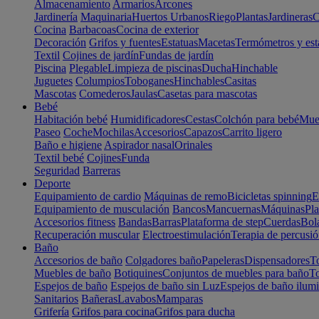
Almacenamiento
Armarios
Arcones
Jardinería
Maquinaria
Huertos Urbanos
Riego
Plantas
Jardineras
C
Cocina
Barbacoas
Cocina de exterior
Decoración
Grifos y fuentes
Estatuas
Macetas
Termómetros y est
Textil
Cojines de jardín
Fundas de jardín
Piscina
Plegable
Limpieza de piscinas
Ducha
Hinchable
Juguetes
Columpios
Toboganes
Hinchables
Casitas
Mascotas
Comederos
Jaulas
Casetas para mascotas
Bebé
Habitación bebé
Humidificadores
Cestas
Colchón para bebé
Mueb
Paseo
Coche
Mochilas
Accesorios
Capazos
Carrito ligero
Baño e higiene
Aspirador nasal
Orinales
Textil bebé
Cojines
Funda
Seguridad
Barreras
Deporte
Equipamiento de cardio
Máquinas de remo
Bicicletas spinning
E
Equipamiento de musculación
Bancos
Mancuernas
Máquinas
Pla
Accesorios fitness
Bandas
Barras
Plataforma de step
Cuerdas
Bola
Recuperación muscular
Electroestimulación
Terapia de percusi
Baño
Accesorios de baño
Colgadores baño
Papeleras
Dispensadores
To
Muebles de baño
Botiquines
Conjuntos de muebles para baño
To
Espejos de baño
Espejos de baño sin Luz
Espejos de baño ilum
Sanitarios
Bañeras
Lavabos
Mamparas
Grifería
Grifos para cocina
Grifos para ducha