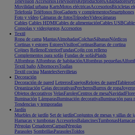
Televisión
Accesorios
Televisores
Reproductores
Adaptadores
Pr
Movilidad urbana
Karts
Motos eléctricas
Accesorios
Bicicletas el
Telefonía
Teléfonos fijos
Gadgets y complementos
Smartphones
Foto y vídeo
Cámaras de fotos
Trípodes
Videocámaras
Cables
Cables HDMI
Cables de alimentación
Cables USB
Cable
Consolas y videojuegos
Accesorios
Textil
Ropa de cama
Mantas
Almohadas
Colchas
Sábanas
Nórdicos
Cortinas y estores
Estores
Visillos
Cortinas
Barras de cortina
Cojines
Relleno
Exterior
Fundas
Cojín con relleno
Complementos para sofás
Fundas de sofás
Plaids
Alfombras
Alfombras de habitación
Alfombras pequeñas
Alfomb
Textil baño
Albornoces
Toallas
Textil cocina
Manteles
Servilletas
Decoración
Decoración de pared
Letreros
Espejos
Relojes de pared
Tableros
Organización
Cajas decorativas
Percheros
Burros de ropa
Joyero
Objetos decorativos
Velas
Faroles
Centros de mesa
Navidad
Flore
Iluminación
Lámparas
Iluminación decorativa
Iluminación para 
Tendencias y temporadas
Jardín
Muebles de jardín
Set de jardín
Conjuntos de mesas y sillas de j
Hamacas y tumbonas
Accesorios
Balancines
Tumbonas
Hamaca
Pérgolas
Cenadores
Carpas
Pérgolas
Parasoles
Sombrillas
Parasoles
Toldos