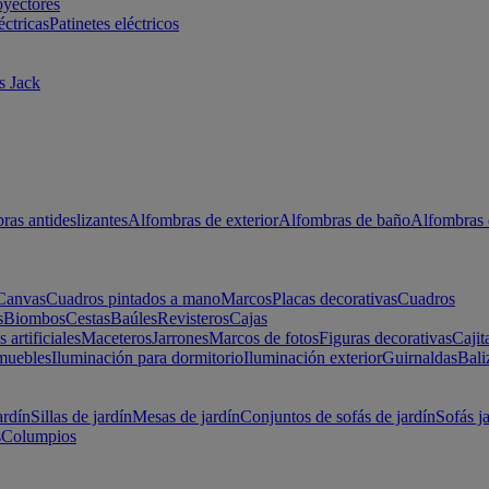
oyectores
éctricas
Patinetes eléctricos
s Jack
ras antideslizantes
Alfombras de exterior
Alfombras de baño
Alfombras 
Canvas
Cuadros pintados a mano
Marcos
Placas decorativas
Cuadros
s
Biombos
Cestas
Baúles
Revisteros
Cajas
s artificiales
Maceteros
Jarrones
Marcos de fotos
Figuras decorativas
Cajit
muebles
Iluminación para dormitorio
Iluminación exterior
Guirnaldas
Bali
ardín
Sillas de jardín
Mesas de jardín
Conjuntos de sofás de jardín
Sofás j
s
Columpios