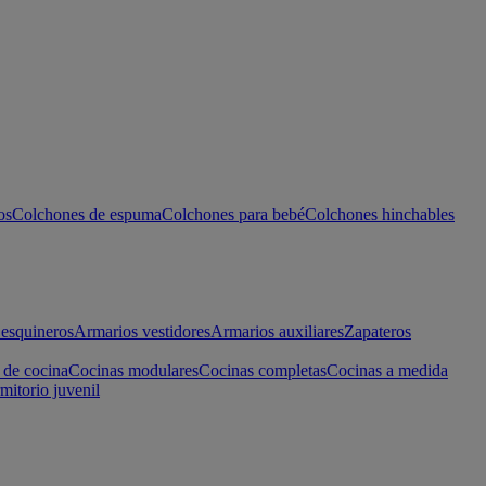
os
Colchones de espuma
Colchones para bebé
Colchones hinchables
esquineros
Armarios vestidores
Armarios auxiliares
Zapateros
 de cocina
Cocinas modulares
Cocinas completas
Cocinas a medida
mitorio juvenil