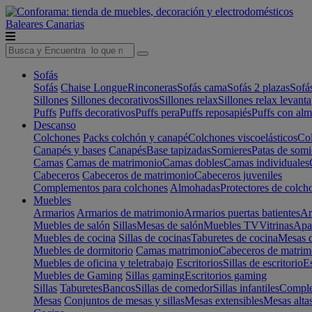
Baleares
Canarias
Sofás
Sofás
Chaise Longue
Rinconeras
Sofás cama
Sofás 2 plazas
Sofá
Sillones
Sillones decorativos
Sillones relax
Sillones relax levant
Puffs
Puffs decorativos
Puffs pera
Puffs reposapiés
Puffs con al
Descanso
Colchones
Packs colchón y canapé
Colchones viscoelásticos
Col
Canapés y bases
Canapés
Base tapizadas
Somieres
Patas de somi
Camas
Camas de matrimonio
Camas dobles
Camas individuales
Cabeceros
Cabeceros de matrimonio
Cabeceros juveniles
Complementos para colchones
Almohadas
Protectores de colch
Muebles
Armarios
Armarios de matrimonio
Armarios puertas batientes
Ar
Muebles de salón
Sillas
Mesas de salón
Muebles TV
Vitrinas
Apa
Muebles de cocina
Sillas de cocinas
Taburetes de cocina
Mesas d
Muebles de dormitorio
Camas matrimonio
Cabeceros de matrim
Muebles de oficina y teletrabajo
Escritorios
Sillas de escritorio
Es
Muebles de Gaming
Sillas gaming
Escritorios gaming
Sillas
Taburetes
Bancos
Sillas de comedor
Sillas infantiles
Complem
Mesas
Conjuntos de mesas y sillas
Mesas extensibles
Mesas alta