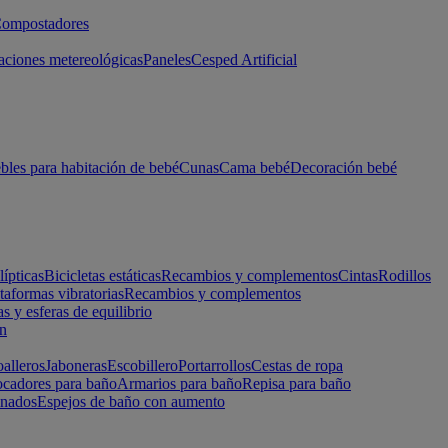
ompostadores
aciones metereológicas
Paneles
Cesped Artificial
les para habitación de bebé
Cunas
Cama bebé
Decoración bebé
lípticas
Bicicletas estáticas
Recambios y complementos
Cintas
Rodillos
taformas vibratorias
Recambios y complementos
s y esferas de equilibrio
ón
alleros
Jaboneras
Escobillero
Portarrollos
Cestas de ropa
cadores para baño
Armarios para baño
Repisa para baño
inados
Espejos de baño con aumento