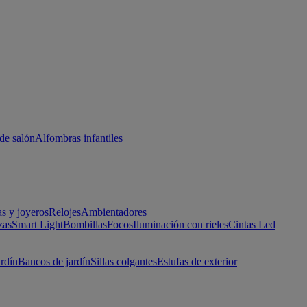
de salón
Alfombras infantiles
as y joyeros
Relojes
Ambientadores
zas
Smart Light
Bombillas
Focos
Iluminación con rieles
Cintas Led
ardín
Bancos de jardín
Sillas colgantes
Estufas de exterior