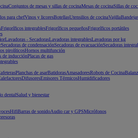
cina
Conjuntos de mesas y sillas de cocina
Mesas de cocina
Sillas de coc
los para chef
Vinos y licores
Botellas
Utensilios de cocina
Vajilla
Bandeja
s
Frigoríficos integrables
Frigoríficos pequeños
Frigoríficos portátiles
es
ior
Lavadoras - Secadoras
Lavadoras integrables
Lavadoras por kg
r
Secadoras de condensación
Secadoras de evacuación
Secadoras integra
s pirolíticos
Hornos multifunción
s de inducción
Placas de gas
ntegrables
afeteras
Planchas de asar
Batidoras
Amasadores
Robots de Cocina
Balanz
alefactores
Difusores
Emisores Térmicos
Humidificadores
o dental
Salud y bienestar
voces
Hifi
Barras de sonido
Audio car y GPS
Micrófonos
presoras