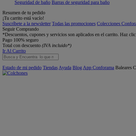
Seguridad de baño
Barras de seguridad para baño
Resumen de tu pedido
¡Tu carrito está vacío!
Suscríbete a la newsletter
Todas las promociones
Colecciones Confo
Seguir Comprando
*Descuentos, cupones y servicios son aplicados en el carrito. Haz cli
Pago 100% seguro
Total con descuento
(IVA incluido*)
Ir Al Carrito
Estado de mi pedido
Tiendas
Ayuda
Blog
App Conforama
Baleares
C