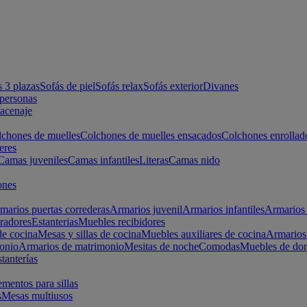
s 3 plazas
Sofás de piel
Sofás relax
Sofás exterior
Divanes
apersonas
macenaje
chones de muelles
Colchones de muelles ensacados
Colchones enrollad
eres
Camas juveniles
Camas infantiles
Literas
Camas nido
ones
marios puertas correderas
Armarios juvenil
Armarios infantiles
Armarios 
radores
Estanterias
Muebles recibidores
e cocina
Mesas y sillas de cocina
Muebles auxiliares de cocina
Armarios
onio
Armarios de matrimonio
Mesitas de noche
Comodas
Muebles de dor
tanterías
entos para sillas
s
Mesas multiusos