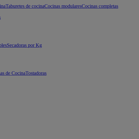
ina
Taburetes de cocina
Cocinas modulares
Cocinas completas
s
bles
Secadoras por Kg
as de Cocina
Tostadoras