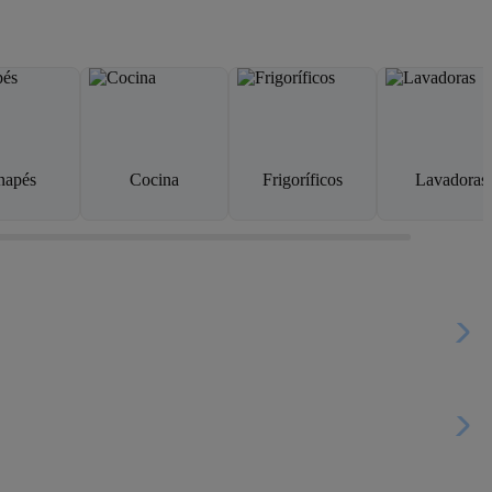
napés
Cocina
Frigoríficos
Lavadoras