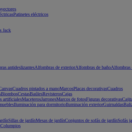
oyectores
éctricas
Patinetes eléctricos
s Jack
ras antideslizantes
Alfombras de exterior
Alfombras de baño
Alfombras 
Canvas
Cuadros pintados a mano
Marcos
Placas decorativas
Cuadros
s
Biombos
Cestas
Baúles
Revisteros
Cajas
s artificiales
Maceteros
Jarrones
Marcos de fotos
Figuras decorativas
Cajit
muebles
Iluminación para dormitorio
Iluminación exterior
Guirnaldas
Bali
ardín
Sillas de jardín
Mesas de jardín
Conjuntos de sofás de jardín
Sofás j
s
Columpios