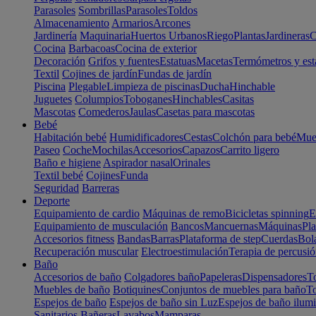
Parasoles
Sombrillas
Parasoles
Toldos
Almacenamiento
Armarios
Arcones
Jardinería
Maquinaria
Huertos Urbanos
Riego
Plantas
Jardineras
C
Cocina
Barbacoas
Cocina de exterior
Decoración
Grifos y fuentes
Estatuas
Macetas
Termómetros y est
Textil
Cojines de jardín
Fundas de jardín
Piscina
Plegable
Limpieza de piscinas
Ducha
Hinchable
Juguetes
Columpios
Toboganes
Hinchables
Casitas
Mascotas
Comederos
Jaulas
Casetas para mascotas
Bebé
Habitación bebé
Humidificadores
Cestas
Colchón para bebé
Mueb
Paseo
Coche
Mochilas
Accesorios
Capazos
Carrito ligero
Baño e higiene
Aspirador nasal
Orinales
Textil bebé
Cojines
Funda
Seguridad
Barreras
Deporte
Equipamiento de cardio
Máquinas de remo
Bicicletas spinning
E
Equipamiento de musculación
Bancos
Mancuernas
Máquinas
Pla
Accesorios fitness
Bandas
Barras
Plataforma de step
Cuerdas
Bola
Recuperación muscular
Electroestimulación
Terapia de percusi
Baño
Accesorios de baño
Colgadores baño
Papeleras
Dispensadores
To
Muebles de baño
Botiquines
Conjuntos de muebles para baño
To
Espejos de baño
Espejos de baño sin Luz
Espejos de baño ilum
Sanitarios
Bañeras
Lavabos
Mamparas