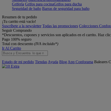
Grifería
Grifos para cocina
Grifos para ducha
Seguridad de baño
Barras de seguridad para baño
Resumen de tu pedido
¡Tu carrito está vacío!
Suscríbete a la newsletter
Todas las promociones
Colecciones Confo
Seguir Comprando
*Descuentos, cupones y servicios son aplicados en el carrito. Haz cli
Pago 100% seguro
Total con descuento
(IVA incluido*)
Ir Al Carrito
Estado de mi pedido
Tiendas
Ayuda
Blog
App Conforama
Baleares
C