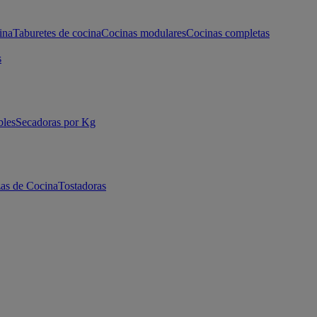
ina
Taburetes de cocina
Cocinas modulares
Cocinas completas
s
bles
Secadoras por Kg
as de Cocina
Tostadoras