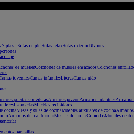
s 3 plazas
Sofás de piel
Sofás relax
Sofás exterior
Divanes
apersonas
macenaje
chones de muelles
Colchones de muelles ensacados
Colchones enrollad
eres
Camas juveniles
Camas infantiles
Literas
Camas nido
ones
marios puertas correderas
Armarios juvenil
Armarios infantiles
Armarios 
radores
Estanterias
Muebles recibidores
e cocina
Mesas y sillas de cocina
Muebles auxiliares de cocina
Armarios
onio
Armarios de matrimonio
Mesitas de noche
Comodas
Muebles de dor
tanterías
entos para sillas