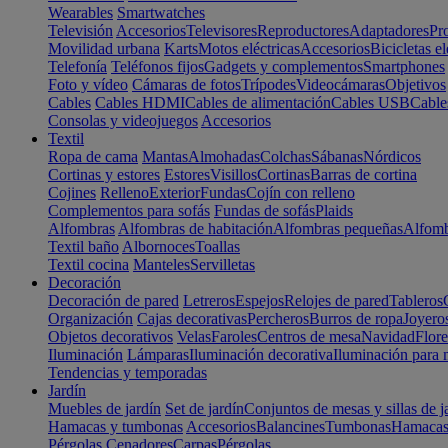
Wearables
Smartwatches
Televisión
Accesorios
Televisores
Reproductores
Adaptadores
Pr
Movilidad urbana
Karts
Motos eléctricas
Accesorios
Bicicletas el
Telefonía
Teléfonos fijos
Gadgets y complementos
Smartphones
Foto y vídeo
Cámaras de fotos
Trípodes
Videocámaras
Objetivos
Cables
Cables HDMI
Cables de alimentación
Cables USB
Cable
Consolas y videojuegos
Accesorios
Textil
Ropa de cama
Mantas
Almohadas
Colchas
Sábanas
Nórdicos
Cortinas y estores
Estores
Visillos
Cortinas
Barras de cortina
Cojines
Relleno
Exterior
Fundas
Cojín con relleno
Complementos para sofás
Fundas de sofás
Plaids
Alfombras
Alfombras de habitación
Alfombras pequeñas
Alfomb
Textil baño
Albornoces
Toallas
Textil cocina
Manteles
Servilletas
Decoración
Decoración de pared
Letreros
Espejos
Relojes de pared
Tableros
Organización
Cajas decorativas
Percheros
Burros de ropa
Joyero
Objetos decorativos
Velas
Faroles
Centros de mesa
Navidad
Flore
Iluminación
Lámparas
Iluminación decorativa
Iluminación para 
Tendencias y temporadas
Jardín
Muebles de jardín
Set de jardín
Conjuntos de mesas y sillas de j
Hamacas y tumbonas
Accesorios
Balancines
Tumbonas
Hamaca
Pérgolas
Cenadores
Carpas
Pérgolas