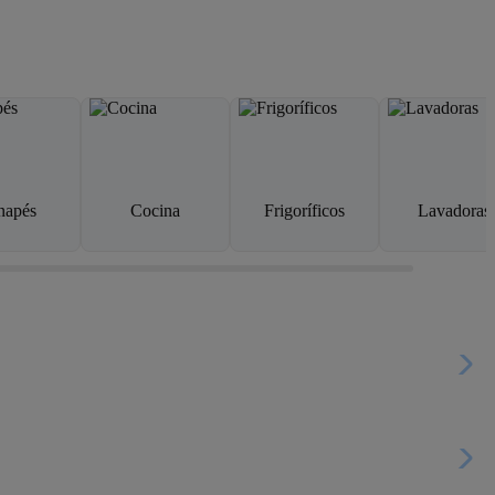
napés
Cocina
Frigoríficos
Lavadoras