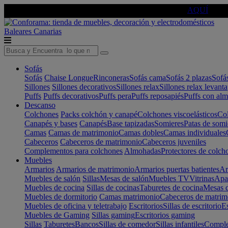
🔵Cambia tu electro con
-10% EXTRA
de descuento ☑️
AQUÍ
Baleares
Canarias
Sofás
Sofás
Chaise Longue
Rinconeras
Sofás cama
Sofás 2 plazas
Sofá
Sillones
Sillones decorativos
Sillones relax
Sillones relax levant
Puffs
Puffs decorativos
Puffs pera
Puffs reposapiés
Puffs con al
Descanso
Colchones
Packs colchón y canapé
Colchones viscoelásticos
Col
Canapés y bases
Canapés
Base tapizadas
Somieres
Patas de somi
Camas
Camas de matrimonio
Camas dobles
Camas individuales
Cabeceros
Cabeceros de matrimonio
Cabeceros juveniles
Complementos para colchones
Almohadas
Protectores de colch
Muebles
Armarios
Armarios de matrimonio
Armarios puertas batientes
Ar
Muebles de salón
Sillas
Mesas de salón
Muebles TV
Vitrinas
Apa
Muebles de cocina
Sillas de cocinas
Taburetes de cocina
Mesas d
Muebles de dormitorio
Camas matrimonio
Cabeceros de matrim
Muebles de oficina y teletrabajo
Escritorios
Sillas de escritorio
Es
Muebles de Gaming
Sillas gaming
Escritorios gaming
Sillas
Taburetes
Bancos
Sillas de comedor
Sillas infantiles
Complem