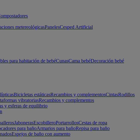
ompostadores
aciones metereológicas
Paneles
Cesped Artificial
les para habitación de bebé
Cunas
Cama bebé
Decoración bebé
lípticas
Bicicletas estáticas
Recambios y complementos
Cintas
Rodillos
taformas vibratorias
Recambios y complementos
s y esferas de equilibrio
ón
alleros
Jaboneras
Escobillero
Portarrollos
Cestas de ropa
cadores para baño
Armarios para baño
Repisa para baño
inados
Espejos de baño con aumento