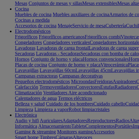
Mesas
Conjuntos de mesas y sillas
Mesas extensibles
Mesas alta
Cocina
Muebles de cocina
Muebles auxiliares de cocina
Armarios de co
Cocinas a medida
Accesorios de cocina
Menaje
Servicio de mesa
Cubertería
Cuchil
Electrodomésticos
Frigoríficos
Frigoríficos americanos
Frigoríficos combi
Vinoteca
Congeladores
Congeladores verticales
Congeladores horizontal
Lavadoras
Lavadoras de carga frontal
Lavadoras de carga super
Secadoras
Lavadoras - Secadoras
Secadoras con bomba de calo
Hornos
Conjunto de horno y placa
Hornos convencionales
Horno
Placas de cocina
Conjunto de horno y placa
Vitrocerámica
Placa
Lavavajillas
Lavavajillas 60cm
Lavavajillas 45cm
Lavavajillas i
Campanas extractoras
Campanas decorativas
Pequeños electrodomésticos
Microondas
Freidoras
Aspiradores
C
Calefacción
Termoventiladores
Convectores
Estufas
Radiadores
C
Climatización
Ventiladores
Aire acondicionado
Calentadores de agua
Termos eléctricos
Belleza y salud
Cuidado de los hombres
Cuidado cabello
Cuidad
Limpieza
Limpieza a vapor
Robot limpiacristales
Electrónica
Audio y hifi
Auriculares
Adaptadores
Reproductores
Radios
Alta
Informática
Almacenamiento
Tablets
Complementos
Portátiles
Im
Gaming & streaming
Monitores gaming
Accesorios
Smart home
Timbres
Cámaras
Altavoces