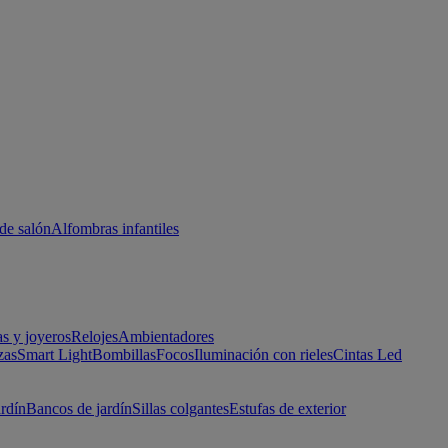
de salón
Alfombras infantiles
as y joyeros
Relojes
Ambientadores
zas
Smart Light
Bombillas
Focos
Iluminación con rieles
Cintas Led
ardín
Bancos de jardín
Sillas colgantes
Estufas de exterior