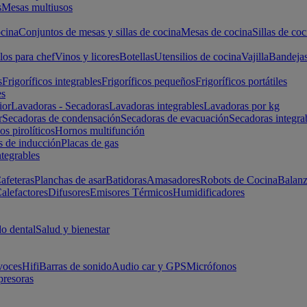
s
Mesas multiusos
cina
Conjuntos de mesas y sillas de cocina
Mesas de cocina
Sillas de coc
los para chef
Vinos y licores
Botellas
Utensilios de cocina
Vajilla
Bandeja
s
Frigoríficos integrables
Frigoríficos pequeños
Frigoríficos portátiles
es
ior
Lavadoras - Secadoras
Lavadoras integrables
Lavadoras por kg
r
Secadoras de condensación
Secadoras de evacuación
Secadoras integra
s pirolíticos
Hornos multifunción
s de inducción
Placas de gas
ntegrables
afeteras
Planchas de asar
Batidoras
Amasadores
Robots de Cocina
Balanz
alefactores
Difusores
Emisores Térmicos
Humidificadores
o dental
Salud y bienestar
voces
Hifi
Barras de sonido
Audio car y GPS
Micrófonos
presoras