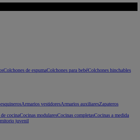
os
Colchones de espuma
Colchones para bebé
Colchones hinchables
esquineros
Armarios vestidores
Armarios auxiliares
Zapateros
 de cocina
Cocinas modulares
Cocinas completas
Cocinas a medida
mitorio juvenil