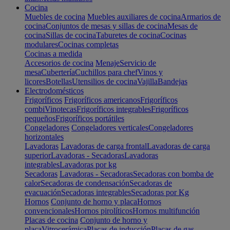
Cocina
Muebles de cocina
Muebles auxiliares de cocina
Armarios de
cocina
Conjuntos de mesas y sillas de cocina
Mesas de
cocina
Sillas de cocina
Taburetes de cocina
Cocinas
modulares
Cocinas completas
Cocinas a medida
Accesorios de cocina
Menaje
Servicio de
mesa
Cubertería
Cuchillos para chef
Vinos y
licores
Botellas
Utensilios de cocina
Vajilla
Bandejas
Electrodomésticos
Frigoríficos
Frigoríficos americanos
Frigoríficos
combi
Vinotecas
Frigoríficos integrables
Frigoríficos
pequeños
Frigoríficos portátiles
Congeladores
Congeladores verticales
Congeladores
horizontales
Lavadoras
Lavadoras de carga frontal
Lavadoras de carga
superior
Lavadoras - Secadoras
Lavadoras
integrables
Lavadoras por kg
Secadoras
Lavadoras - Secadoras
Secadoras con bomba de
calor
Secadoras de condensación
Secadoras de
evacuación
Secadoras integrables
Secadoras por Kg
Hornos
Conjunto de horno y placa
Hornos
convencionales
Hornos pirolíticos
Hornos multifunción
Placas de cocina
Conjunto de horno y
placa
Vitrocerámica
Placas de inducción
Placas de gas