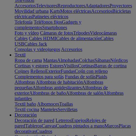
Televisión
Accesorios
Televisores
Reproductores
Adaptadores
Proyectores
Movilidad urbana
Karts
Motos eléctricas
Accesorios
Bicicletas
eléctricas
Patinetes eléctricos
Telefonía
Teléfonos fijos
Gadgets y
complementos
Smartphones
Foto y vídeo
Cámaras de fotos
Trípodes
Videocámaras
Cables
Cables HDMI
Cables de alimentación
Cables
USB
Cables Jack
Consolas y videojuegos
Accesorios
Textil
Ropa de cama
Mantas
Almohadas
Colchas
Sábanas
Nórdicos
Cortinas y estores
Estores
Visillos
Cortinas
Barras de cortina
Cojines
Relleno
Exterior
Fundas
Cojín con relleno
Complementos para sofás
Fundas de sofás
Plaids
Alfombras
Alfombras de habitación
Alfombras
pequeñas
Alfombras antideslizantes
Alfombras de
exterior
Alfombras de baño
Alfombras de salón
Alfombras
infantiles
Textil baño
Albornoces
Toallas
Textil cocina
Manteles
Servilletas
Decoración
Decoración de pared
Letreros
Espejos
Relojes de
pared
Tableros
Canvas
Cuadros pintados a mano
Marcos
Placas
decorativas
Cuadros