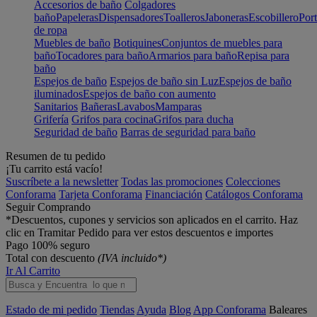
Accesorios de baño
Colgadores
baño
Papeleras
Dispensadores
Toalleros
Jaboneras
Escobillero
Port
de ropa
Muebles de baño
Botiquines
Conjuntos de muebles para
baño
Tocadores para baño
Armarios para baño
Repisa para
baño
Espejos de baño
Espejos de baño sin Luz
Espejos de baño
iluminados
Espejos de baño con aumento
Sanitarios
Bañeras
Lavabos
Mamparas
Grifería
Grifos para cocina
Grifos para ducha
Seguridad de baño
Barras de seguridad para baño
Resumen de tu pedido
¡Tu carrito está vacío!
Suscríbete a la newsletter
Todas las promociones
Colecciones
Conforama
Tarjeta Conforama
Financiación
Catálogos Conforama
Seguir Comprando
*Descuentos, cupones y servicios son aplicados en el carrito. Haz
clic en Tramitar Pedido para ver estos descuentos e importes
Pago 100% seguro
Total con descuento
(IVA incluido*)
Ir Al Carrito
Estado de mi pedido
Tiendas
Ayuda
Blog
App Conforama
Baleares