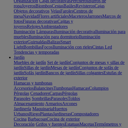
Organización
Cajas decorativas
Percheros
Burros de
ropa
Joyeros
Biombos
Cestas
Baúles
Revisteros
Cajas
Objetos decorativos
Velas
Faroles
Centros de
mesa
Navidad
Flores artificiales
Maceteros
Jarrones
Marcos de
fotos
Figuras decorativas
Cajitas y
joyeros
Relojes
Ambientadores
Iluminación
Lámparas
Iluminación decorativa
Iluminación para
muebles
Iluminación para dormitorio
Iluminación
exterior
Guirnaldas
Balizas
Smart
Light
Bombillas
Focos
Iluminación con rieles
Cintas Led
Tendencias y temporadas
Jardín
Muebles de jardín
Set de jardín
Conjuntos de mesas y sillas de
jardín
Sillas de jardín
Mesas de jardín
Conjuntos de sofás de
jardín
Sofás jardín
Bancos de jardín
Sillas colgantes
Estufas de
exterior
Hamacas y tumbonas
Accesorios
Balancines
Tumbonas
Hamacas
Columpios
Pérgolas
Cenadores
Carpas
Pérgolas
Parasoles
Sombrillas
Parasoles
Toldos
Almacenamiento
Armarios
Arcones
Jardinería
Maquinaria
Huertos
Urbanos
Riego
Plantas
Jardineras
Compostadores
Cocina
Barbacoas
Cocina de exterior
Decoración
Grifos y fuentes
Estatuas
Macetas
Termómetros y