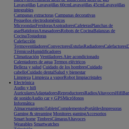
Lavavajillas
Lavavajillas 60cm
Lavavajillas 45cm
Lavavajillas
integrables
Campanas extractoras
Campanas decorativas
Pequeños electrodomésticos
Microondas
Freidoras
Aspiradores
Cafeteras
Planchas de
asar
Batidoras
Amasadores
Robots de Cocina
Balanzas de
Cocina
Tostadoras
Calefacción
Termoventiladores
Convectores
Estufas
Radiadores
Calefactores
D
Térmicos
Humidificadores
Climatización
Ventiladores
Aire acondicionado
Calentadores de agua
Termos eléctricos
Belleza y salud
Cuidado de los hombres
Cuidado
cabello
Cuidado dental
Salud y bienestar
Limpieza
Limpieza a vapor
Robot limpiacristales
Electrónica
Audio y hifi
Auriculares
Adaptadores
Reproductores
Radios
Altavoces
Hifi
Bar
de sonido
Audio car y GPS
Micrófonos
Informática
Almacenamiento
Tablets
Complementos
Portátiles
Impresoras
Gaming & streaming
Monitores gaming
Accesorios
Smart home
Timbres
Cámaras
Altavoces
Wearables
Smartwatches