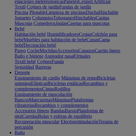
estaciones metereológicas
Paneles
Cesped Artificial
Textil
Cojines de jardín
Fundas de jardín
Piscina
Plegable
Limpieza de piscinas
Ducha
Hinchable
Juguetes
Columpios
Toboganes
Hinchables
Casitas
Mascotas
Comederos
Jaulas
Casetas para mascotas
Bebé
Habitación bebé
Humidificadores
Cestas
Colchón para
bebé
Muebles para habitación de bebé
Cunas
Cama
bebé
Decoración bebé
Paseo
Coche
Mochilas
Accesorios
Capazos
Carrito ligero
Baño e higiene
Aspirador nasal
Orinales
Textil bebé
Cojines
Funda
Seguridad
Barreras
Deporte
Equipamiento de cardio
Máquinas de remo
Bicicletas
spinning
Elípticas
Bicicletas estáticas
Recambios y
complementos
Cintas
Rodillos
Equipamiento de musculación
Bancos
Mancuernas
Máquinas
Plataformas
vibratorias
Recambios y complementos
Accesorios fitness
Bandas
Barras
Plataforma de
step
Cuerdas
Bolas y esferas de equilibrio
Recuperación muscular
Electroestimulación
Terapia de
percusión
Baño