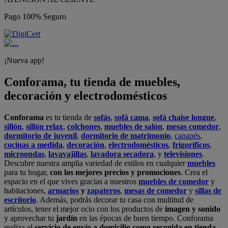
Pago 100% Seguro
¡Nueva app!
Conforama, tu tienda de muebles,
decoración y electrodomésticos
Conforama
es tu tienda de
sofás
,
sofá cama
,
sofá chaise longue
,
sillón
,
sillón relax
,
colchones
,
muebles de salón
,
mesas comedor
,
dormitorio de juvenil
,
dormitorio de matrimonio
,
canapés
,
cocinas a medida
,
decoración
,
electrodomésticos
,
frigoríficos
,
microondas
,
lavavajillas
,
lavadora secadora
, y
televisiones
.
Descubre nuestra amplia variedad de estilos en cualquier
muebles
para tu hogar,
con los mejores precios y promociones
. Crea el
espacio en el que vives gracias a nuestros
muebles de comedor
y
habitaciones,
armarios
y
zapateros
,
mesas de comedor
y
sillas de
escritorio
. Además, podrás decorar tu casa con multitud de
artículos, tener el mejor ocio con los productos de
imagen y sonido
y aprovechar tu
jardín
en las épocas de buen tiempo. Conforama
realiza el
servicio de envío a domicilio como recogida en tienda.