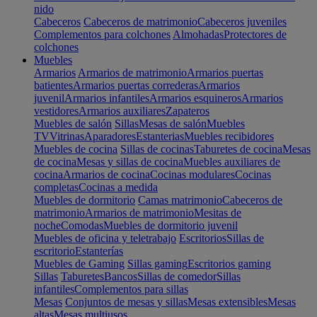
nido
Cabeceros
Cabeceros de matrimonio
Cabeceros juveniles
Complementos para colchones
Almohadas
Protectores de
colchones
Muebles
Armarios
Armarios de matrimonio
Armarios puertas
batientes
Armarios puertas correderas
Armarios
juvenil
Armarios infantiles
Armarios esquineros
Armarios
vestidores
Armarios auxiliares
Zapateros
Muebles de salón
Sillas
Mesas de salón
Muebles
TV
Vitrinas
Aparadores
Estanterias
Muebles recibidores
Muebles de cocina
Sillas de cocinas
Taburetes de cocina
Mesas
de cocina
Mesas y sillas de cocina
Muebles auxiliares de
cocina
Armarios de cocina
Cocinas modulares
Cocinas
completas
Cocinas a medida
Muebles de dormitorio
Camas matrimonio
Cabeceros de
matrimonio
Armarios de matrimonio
Mesitas de
noche
Comodas
Muebles de dormitorio juvenil
Muebles de oficina y teletrabajo
Escritorios
Sillas de
escritorio
Estanterías
Muebles de Gaming
Sillas gaming
Escritorios gaming
Sillas
Taburetes
Bancos
Sillas de comedor
Sillas
infantiles
Complementos para sillas
Mesas
Conjuntos de mesas y sillas
Mesas extensibles
Mesas
altas
Mesas multiusos