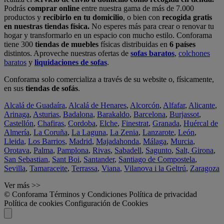
Podrás
comprar online
entre nuestra gama de más de 7.000
productos y
recibirlo en tu domicilio
, o bien con
recogida gratis
en nuestras tiendas física.
No esperes más para crear o renovar tu
hogar y transformarlo en un espacio con mucho estilo. Conforama
tiene 300
tiendas de muebles
físicas distribuidas en
6 países
distintos. Aproveche nuestras ofertas de
sofas baratos
,
colchones
baratos
y
liquidaciones de sofas
.
Conforama solo comercializa a través de su website o, físicamente,
en sus
tiendas de sofás
.
Alcalá de Guadaíra
,
Alcalá de Henares
,
Alcorcón
,
Alfafar
,
Alicante
,
Arinaga
,
Asturias
,
Badalona
,
Barakaldo
,
Barcelona
,
Burjassot
,
Castellón
,
Chafiras
,
Cordoba
,
Elche
,
Finestrat
,
Granada
,
Huércal de
Almería
,
La Coruña
,
La Laguna
,
La Zenia
,
Lanzarote
,
León
,
Lleida
,
Los Barrios
,
Madrid
,
Majadahonda
,
Málaga
,
Murcia
,
Orotava
,
Palma
,
Pamplona
,
Rivas
,
Sabadell
,
Sagunto
,
Salt, Girona
,
San Sebastian
,
Sant Boi
,
Santander
,
Santiago de Compostela
,
Sevilla
,
Tamaraceite
,
Terrassa
,
Viana
,
Vilanova i la Geltrú
,
Zaragoza
Ver más >>
© Conforama
Términos y Condiciones
Política de privacidad
Política de cookies
Configuración de Cookies