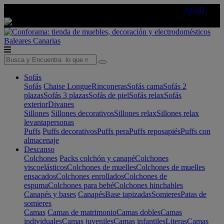
🔵Cambia tu electro con
-10% EXTRA
de descuento ☑️
AQUÍ
Baleares
Canarias
Sofás
Sofás
Chaise Longue
Rinconeras
Sofás cama
Sofás 2
plazas
Sofás 3 plazas
Sofás de piel
Sofás relax
Sofás
exterior
Divanes
Sillones
Sillones decorativos
Sillones relax
Sillones relax
levantapersonas
Puffs
Puffs decorativos
Puffs pera
Puffs reposapiés
Puffs con
almacenaje
Descanso
Colchones
Packs colchón y canapé
Colchones
viscoelásticos
Colchones de muelles
Colchones de muelles
ensacados
Colchones enrollados
Colchones de
espuma
Colchones para bebé
Colchones hinchables
Canapés y bases
Canapés
Base tapizadas
Somieres
Patas de
somieres
Camas
Camas de matrimonio
Camas dobles
Camas
individuales
Camas juveniles
Camas infantiles
Literas
Camas