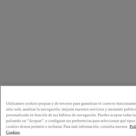
Utilizamos cookies propias y de terceros para garantizar el correcto funcionami
sitio web, analizar la navegación, mejorar nuestros servicios y mostrarte public
personalizada en función de tus hábitos de navegación. Puedes aceptar todas la
pulsando en “Aceptar”, o configurar tus preferencias para seleccionar qué tipos
cookies deseas permitir o rechazar. Para más información, consulta nuestra
Pol
Cookies