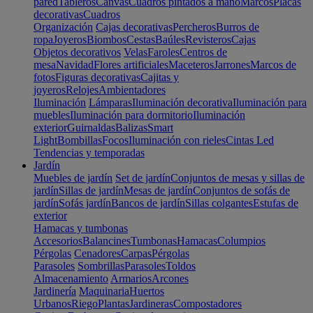
pared
Tableros
Canvas
Cuadros pintados a mano
Marcos
Placas
decorativas
Cuadros
Organización
Cajas decorativas
Percheros
Burros de
ropa
Joyeros
Biombos
Cestas
Baúles
Revisteros
Cajas
Objetos decorativos
Velas
Faroles
Centros de
mesa
Navidad
Flores artificiales
Maceteros
Jarrones
Marcos de
fotos
Figuras decorativas
Cajitas y
joyeros
Relojes
Ambientadores
Iluminación
Lámparas
Iluminación decorativa
Iluminación para
muebles
Iluminación para dormitorio
Iluminación
exterior
Guirnaldas
Balizas
Smart
Light
Bombillas
Focos
Iluminación con rieles
Cintas Led
Tendencias y temporadas
Jardín
Muebles de jardín
Set de jardín
Conjuntos de mesas y sillas de
jardín
Sillas de jardín
Mesas de jardín
Conjuntos de sofás de
jardín
Sofás jardín
Bancos de jardín
Sillas colgantes
Estufas de
exterior
Hamacas y tumbonas
Accesorios
Balancines
Tumbonas
Hamacas
Columpios
Pérgolas
Cenadores
Carpas
Pérgolas
Parasoles
Sombrillas
Parasoles
Toldos
Almacenamiento
Armarios
Arcones
Jardinería
Maquinaria
Huertos
Urbanos
Riego
Plantas
Jardineras
Compostadores