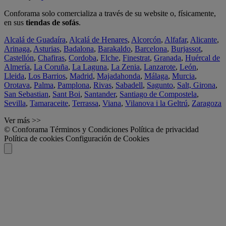
Conforama solo comercializa a través de su website o, físicamente,
en sus
tiendas de sofás
.
Alcalá de Guadaíra
,
Alcalá de Henares
,
Alcorcón
,
Alfafar
,
Alicante
,
Arinaga
,
Asturias
,
Badalona
,
Barakaldo
,
Barcelona
,
Burjassot
,
Castellón
,
Chafiras
,
Cordoba
,
Elche
,
Finestrat
,
Granada
,
Huércal de
Almería
,
La Coruña
,
La Laguna
,
La Zenia
,
Lanzarote
,
León
,
Lleida
,
Los Barrios
,
Madrid
,
Majadahonda
,
Málaga
,
Murcia
,
Orotava
,
Palma
,
Pamplona
,
Rivas
,
Sabadell
,
Sagunto
,
Salt, Girona
,
San Sebastian
,
Sant Boi
,
Santander
,
Santiago de Compostela
,
Sevilla
,
Tamaraceite
,
Terrassa
,
Viana
,
Vilanova i la Geltrú
,
Zaragoza
Ver más >>
© Conforama
Términos y Condiciones
Política de privacidad
Política de cookies
Configuración de Cookies