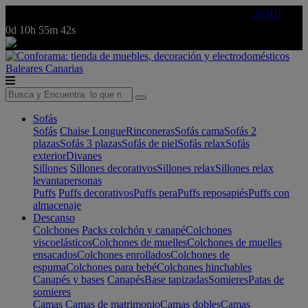
🔵Cambia tu electro con
-10% EXTRA
de descuento ☑️
AQUÍ
0d
10h
55m
42s
Baleares
Canarias
Sofás
Sofás
Chaise Longue
Rinconeras
Sofás cama
Sofás 2
plazas
Sofás 3 plazas
Sofás de piel
Sofás relax
Sofás
exterior
Divanes
Sillones
Sillones decorativos
Sillones relax
Sillones relax
levantapersonas
Puffs
Puffs decorativos
Puffs pera
Puffs reposapiés
Puffs con
almacenaje
Descanso
Colchones
Packs colchón y canapé
Colchones
viscoelásticos
Colchones de muelles
Colchones de muelles
ensacados
Colchones enrollados
Colchones de
espuma
Colchones para bebé
Colchones hinchables
Canapés y bases
Canapés
Base tapizadas
Somieres
Patas de
somieres
Camas
Camas de matrimonio
Camas dobles
Camas