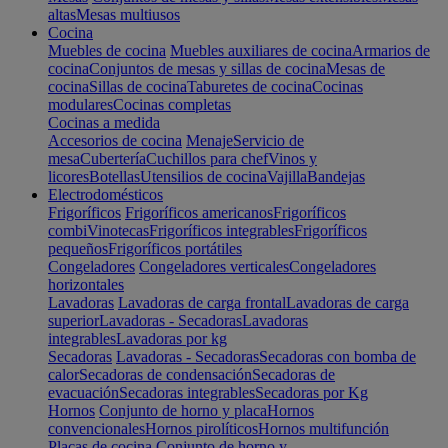
altas
Mesas multiusos
Cocina
Muebles de cocina
Muebles auxiliares de cocina
Armarios de
cocina
Conjuntos de mesas y sillas de cocina
Mesas de
cocina
Sillas de cocina
Taburetes de cocina
Cocinas
modulares
Cocinas completas
Cocinas a medida
Accesorios de cocina
Menaje
Servicio de
mesa
Cubertería
Cuchillos para chef
Vinos y
licores
Botellas
Utensilios de cocina
Vajilla
Bandejas
Electrodomésticos
Frigoríficos
Frigoríficos americanos
Frigoríficos
combi
Vinotecas
Frigoríficos integrables
Frigoríficos
pequeños
Frigoríficos portátiles
Congeladores
Congeladores verticales
Congeladores
horizontales
Lavadoras
Lavadoras de carga frontal
Lavadoras de carga
superior
Lavadoras - Secadoras
Lavadoras
integrables
Lavadoras por kg
Secadoras
Lavadoras - Secadoras
Secadoras con bomba de
calor
Secadoras de condensación
Secadoras de
evacuación
Secadoras integrables
Secadoras por Kg
Hornos
Conjunto de horno y placa
Hornos
convencionales
Hornos pirolíticos
Hornos multifunción
Placas de cocina
Conjunto de horno y