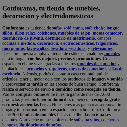
Conforama, tu tienda de muebles,
decoración y electrodomésticos
Conforama
es tu tienda de
sofás
,
sofá cama
,
sofá chaise longue
,
sillón
,
sillón relax
,
colchones
,
muebles de salón
,
mesas comedor
,
dormitorio de juvenil
,
dormitorio de matrimonio
,
canapés
,
cocinas a medida
,
decoración
,
electrodomésticos
,
frigoríficos
,
microondas
,
lavavajillas
,
lavadora secadora
, y
televisiones
.
Descubre nuestra amplia variedad de estilos en cualquier
muebles
para tu hogar,
con los mejores precios y promociones
. Crea el
espacio en el que vives gracias a nuestros
muebles de comedor
y
habitaciones,
armarios
y
zapateros
,
mesas de comedor
y
sillas de
escritorio
. Además, podrás decorar tu casa con multitud de
artículos, tener el mejor ocio con los productos de
imagen y sonido
y aprovechar tu
jardín
en las épocas de buen tiempo. Conforama
realiza el
servicio de envío a domicilio como recogida en tienda.
Podrás
comprar online
entre nuestra gama de más de 7.000
productos y
recibirlo en tu domicilio
, o bien con
recogida gratis
en nuestras tiendas física.
No esperes más para crear o renovar tu
hogar y transformarlo en un espacio con mucho estilo. Conforama
tiene 300
tiendas de muebles
físicas distribuidas en
6 países
distintos. Aproveche nuestras ofertas de
sofas baratos
,
colchones
baratos
y
liquidaciones de sofas
.