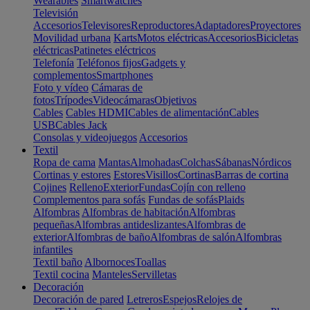
Wearables
Smartwatches
Televisión
Accesorios
Televisores
Reproductores
Adaptadores
Proyectores
Movilidad urbana
Karts
Motos eléctricas
Accesorios
Bicicletas
eléctricas
Patinetes eléctricos
Telefonía
Teléfonos fijos
Gadgets y
complementos
Smartphones
Foto y vídeo
Cámaras de
fotos
Trípodes
Videocámaras
Objetivos
Cables
Cables HDMI
Cables de alimentación
Cables
USB
Cables Jack
Consolas y videojuegos
Accesorios
Textil
Ropa de cama
Mantas
Almohadas
Colchas
Sábanas
Nórdicos
Cortinas y estores
Estores
Visillos
Cortinas
Barras de cortina
Cojines
Relleno
Exterior
Fundas
Cojín con relleno
Complementos para sofás
Fundas de sofás
Plaids
Alfombras
Alfombras de habitación
Alfombras
pequeñas
Alfombras antideslizantes
Alfombras de
exterior
Alfombras de baño
Alfombras de salón
Alfombras
infantiles
Textil baño
Albornoces
Toallas
Textil cocina
Manteles
Servilletas
Decoración
Decoración de pared
Letreros
Espejos
Relojes de