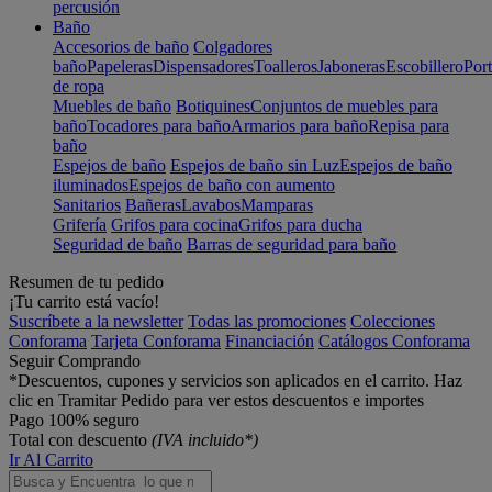
percusión
Baño
Accesorios de baño
Colgadores
baño
Papeleras
Dispensadores
Toalleros
Jaboneras
Escobillero
Port
de ropa
Muebles de baño
Botiquines
Conjuntos de muebles para
baño
Tocadores para baño
Armarios para baño
Repisa para
baño
Espejos de baño
Espejos de baño sin Luz
Espejos de baño
iluminados
Espejos de baño con aumento
Sanitarios
Bañeras
Lavabos
Mamparas
Grifería
Grifos para cocina
Grifos para ducha
Seguridad de baño
Barras de seguridad para baño
Resumen de tu pedido
¡Tu carrito está vacío!
Suscríbete a la newsletter
Todas las promociones
Colecciones
Conforama
Tarjeta Conforama
Financiación
Catálogos Conforama
Seguir Comprando
*Descuentos, cupones y servicios son aplicados en el carrito. Haz
clic en Tramitar Pedido para ver estos descuentos e importes
Pago 100% seguro
Total con descuento
(IVA incluido*)
Ir Al Carrito