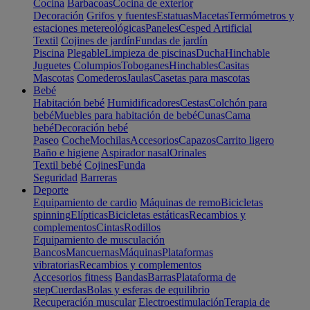
Cocina
Barbacoas
Cocina de exterior
Decoración
Grifos y fuentes
Estatuas
Macetas
Termómetros y
estaciones metereológicas
Paneles
Cesped Artificial
Textil
Cojines de jardín
Fundas de jardín
Piscina
Plegable
Limpieza de piscinas
Ducha
Hinchable
Juguetes
Columpios
Toboganes
Hinchables
Casitas
Mascotas
Comederos
Jaulas
Casetas para mascotas
Bebé
Habitación bebé
Humidificadores
Cestas
Colchón para
bebé
Muebles para habitación de bebé
Cunas
Cama
bebé
Decoración bebé
Paseo
Coche
Mochilas
Accesorios
Capazos
Carrito ligero
Baño e higiene
Aspirador nasal
Orinales
Textil bebé
Cojines
Funda
Seguridad
Barreras
Deporte
Equipamiento de cardio
Máquinas de remo
Bicicletas
spinning
Elípticas
Bicicletas estáticas
Recambios y
complementos
Cintas
Rodillos
Equipamiento de musculación
Bancos
Mancuernas
Máquinas
Plataformas
vibratorias
Recambios y complementos
Accesorios fitness
Bandas
Barras
Plataforma de
step
Cuerdas
Bolas y esferas de equilibrio
Recuperación muscular
Electroestimulación
Terapia de