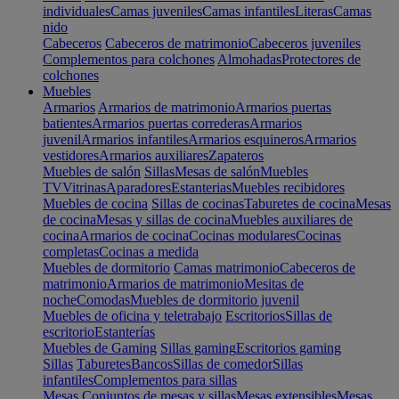
individuales
Camas juveniles
Camas infantiles
Literas
Camas
nido
Cabeceros
Cabeceros de matrimonio
Cabeceros juveniles
Complementos para colchones
Almohadas
Protectores de
colchones
Muebles
Armarios
Armarios de matrimonio
Armarios puertas
batientes
Armarios puertas correderas
Armarios
juvenil
Armarios infantiles
Armarios esquineros
Armarios
vestidores
Armarios auxiliares
Zapateros
Muebles de salón
Sillas
Mesas de salón
Muebles
TV
Vitrinas
Aparadores
Estanterias
Muebles recibidores
Muebles de cocina
Sillas de cocinas
Taburetes de cocina
Mesas
de cocina
Mesas y sillas de cocina
Muebles auxiliares de
cocina
Armarios de cocina
Cocinas modulares
Cocinas
completas
Cocinas a medida
Muebles de dormitorio
Camas matrimonio
Cabeceros de
matrimonio
Armarios de matrimonio
Mesitas de
noche
Comodas
Muebles de dormitorio juvenil
Muebles de oficina y teletrabajo
Escritorios
Sillas de
escritorio
Estanterías
Muebles de Gaming
Sillas gaming
Escritorios gaming
Sillas
Taburetes
Bancos
Sillas de comedor
Sillas
infantiles
Complementos para sillas
Mesas
Conjuntos de mesas y sillas
Mesas extensibles
Mesas