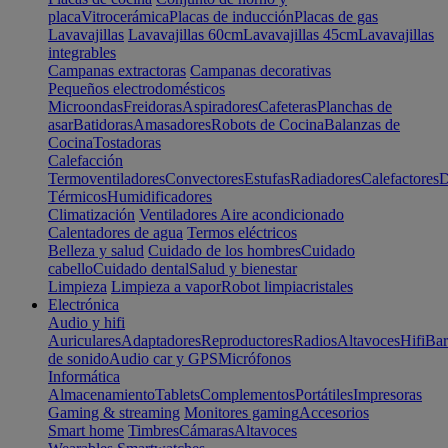
placa
Vitrocerámica
Placas de inducción
Placas de gas
Lavavajillas
Lavavajillas 60cm
Lavavajillas 45cm
Lavavajillas
integrables
Campanas extractoras
Campanas decorativas
Pequeños electrodomésticos
Microondas
Freidoras
Aspiradores
Cafeteras
Planchas de
asar
Batidoras
Amasadores
Robots de Cocina
Balanzas de
Cocina
Tostadoras
Calefacción
Termoventiladores
Convectores
Estufas
Radiadores
Calefactores
D
Térmicos
Humidificadores
Climatización
Ventiladores
Aire acondicionado
Calentadores de agua
Termos eléctricos
Belleza y salud
Cuidado de los hombres
Cuidado
cabello
Cuidado dental
Salud y bienestar
Limpieza
Limpieza a vapor
Robot limpiacristales
Electrónica
Audio y hifi
Auriculares
Adaptadores
Reproductores
Radios
Altavoces
Hifi
Bar
de sonido
Audio car y GPS
Micrófonos
Informática
Almacenamiento
Tablets
Complementos
Portátiles
Impresoras
Gaming & streaming
Monitores gaming
Accesorios
Smart home
Timbres
Cámaras
Altavoces