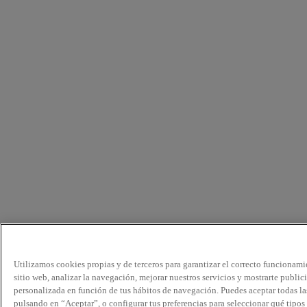
Utilizamos cookies propias y de terceros para garantizar el correcto funcionami
sitio web, analizar la navegación, mejorar nuestros servicios y mostrarte public
personalizada en función de tus hábitos de navegación. Puedes aceptar todas la
pulsando en “Aceptar”, o configurar tus preferencias para seleccionar qué tipos