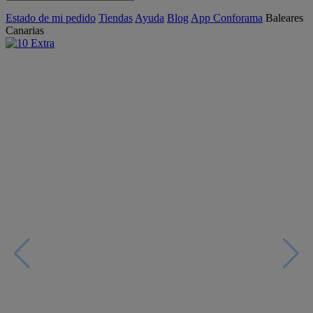
Estado de mi pedido
Tiendas
Ayuda
Blog
App Conforama
Baleares
Canarias