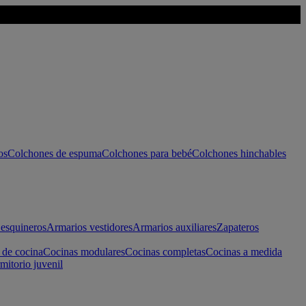
os
Colchones de espuma
Colchones para bebé
Colchones hinchables
esquineros
Armarios vestidores
Armarios auxiliares
Zapateros
 de cocina
Cocinas modulares
Cocinas completas
Cocinas a medida
mitorio juvenil