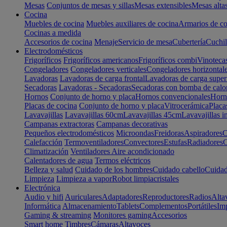
Mesas
Conjuntos de mesas y sillas
Mesas extensibles
Mesas alta
Cocina
Muebles de cocina
Muebles auxiliares de cocina
Armarios de co
Cocinas a medida
Accesorios de cocina
Menaje
Servicio de mesa
Cubertería
Cuchil
Electrodomésticos
Frigoríficos
Frigoríficos americanos
Frigoríficos combi
Vinoteca
Congeladores
Congeladores verticales
Congeladores horizontal
Lavadoras
Lavadoras de carga frontal
Lavadoras de carga super
Secadoras
Lavadoras - Secadoras
Secadoras con bomba de calo
Hornos
Conjunto de horno y placa
Hornos convencionales
Horno
Placas de cocina
Conjunto de horno y placa
Vitrocerámica
Placa
Lavavajillas
Lavavajillas 60cm
Lavavajillas 45cm
Lavavajillas i
Campanas extractoras
Campanas decorativas
Pequeños electrodomésticos
Microondas
Freidoras
Aspiradores
C
Calefacción
Termoventiladores
Convectores
Estufas
Radiadores
C
Climatización
Ventiladores
Aire acondicionado
Calentadores de agua
Termos eléctricos
Belleza y salud
Cuidado de los hombres
Cuidado cabello
Cuidad
Limpieza
Limpieza a vapor
Robot limpiacristales
Electrónica
Audio y hifi
Auriculares
Adaptadores
Reproductores
Radios
Alta
Informática
Almacenamiento
Tablets
Complementos
Portátiles
Im
Gaming & streaming
Monitores gaming
Accesorios
Smart home
Timbres
Cámaras
Altavoces