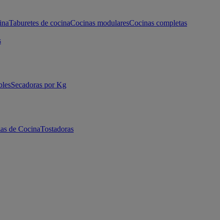
ina
Taburetes de cocina
Cocinas modulares
Cocinas completas
s
bles
Secadoras por Kg
as de Cocina
Tostadoras