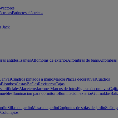
oyectores
éctricas
Patinetes eléctricos
s Jack
ras antideslizantes
Alfombras de exterior
Alfombras de baño
Alfombras 
Canvas
Cuadros pintados a mano
Marcos
Placas decorativas
Cuadros
s
Biombos
Cestas
Baúles
Revisteros
Cajas
s artificiales
Maceteros
Jarrones
Marcos de fotos
Figuras decorativas
Cajit
muebles
Iluminación para dormitorio
Iluminación exterior
Guirnaldas
Bali
ardín
Sillas de jardín
Mesas de jardín
Conjuntos de sofás de jardín
Sofás j
s
Columpios