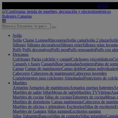
🔵Cambia tu electro con
-10% EXTRA
de descuento ☑️
AQUÍ
Baleares
Canarias
Sofás
Sofás
Chaise Longue
Rinconeras
Sofás cama
Sofás 2 plazas
Sofá
Sillones
Sillones decorativos
Sillones relax
Sillones relax levant
Puffs
Puffs decorativos
Puffs pera
Puffs reposapiés
Puffs con al
Descanso
Colchones
Packs colchón y canapé
Colchones viscoelásticos
Col
Canapés y bases
Canapés
Base tapizadas
Somieres
Patas de somi
Camas
Camas de matrimonio
Camas dobles
Camas individuales
Cabeceros
Cabeceros de matrimonio
Cabeceros juveniles
Complementos para colchones
Almohadas
Protectores de colch
Muebles
Armarios
Armarios de matrimonio
Armarios puertas batientes
Ar
Muebles de salón
Sillas
Mesas de salón
Muebles TV
Vitrinas
Apa
Muebles de cocina
Sillas de cocinas
Taburetes de cocina
Mesas d
Muebles de dormitorio
Camas matrimonio
Cabeceros de matrim
Muebles de oficina y teletrabajo
Escritorios
Sillas de escritorio
Es
Muebles de Gaming
Sillas gaming
Escritorios gaming
Sillas
Taburetes
Bancos
Sillas de comedor
Sillas infantiles
Complem