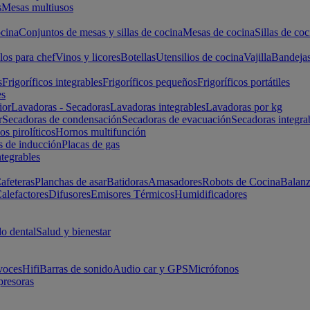
s
Mesas multiusos
cina
Conjuntos de mesas y sillas de cocina
Mesas de cocina
Sillas de coc
los para chef
Vinos y licores
Botellas
Utensilios de cocina
Vajilla
Bandeja
s
Frigoríficos integrables
Frigoríficos pequeños
Frigoríficos portátiles
es
ior
Lavadoras - Secadoras
Lavadoras integrables
Lavadoras por kg
r
Secadoras de condensación
Secadoras de evacuación
Secadoras integra
s pirolíticos
Hornos multifunción
s de inducción
Placas de gas
ntegrables
afeteras
Planchas de asar
Batidoras
Amasadores
Robots de Cocina
Balanz
alefactores
Difusores
Emisores Térmicos
Humidificadores
o dental
Salud y bienestar
voces
Hifi
Barras de sonido
Audio car y GPS
Micrófonos
presoras