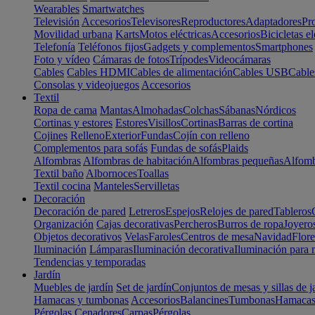
Wearables
Smartwatches
Televisión
Accesorios
Televisores
Reproductores
Adaptadores
Pr
Movilidad urbana
Karts
Motos eléctricas
Accesorios
Bicicletas el
Telefonía
Teléfonos fijos
Gadgets y complementos
Smartphones
Foto y vídeo
Cámaras de fotos
Trípodes
Videocámaras
Cables
Cables HDMI
Cables de alimentación
Cables USB
Cable
Consolas y videojuegos
Accesorios
Textil
Ropa de cama
Mantas
Almohadas
Colchas
Sábanas
Nórdicos
Cortinas y estores
Estores
Visillos
Cortinas
Barras de cortina
Cojines
Relleno
Exterior
Fundas
Cojín con relleno
Complementos para sofás
Fundas de sofás
Plaids
Alfombras
Alfombras de habitación
Alfombras pequeñas
Alfomb
Textil baño
Albornoces
Toallas
Textil cocina
Manteles
Servilletas
Decoración
Decoración de pared
Letreros
Espejos
Relojes de pared
Tableros
Organización
Cajas decorativas
Percheros
Burros de ropa
Joyero
Objetos decorativos
Velas
Faroles
Centros de mesa
Navidad
Flore
Iluminación
Lámparas
Iluminación decorativa
Iluminación para 
Tendencias y temporadas
Jardín
Muebles de jardín
Set de jardín
Conjuntos de mesas y sillas de j
Hamacas y tumbonas
Accesorios
Balancines
Tumbonas
Hamaca
Pérgolas
Cenadores
Carpas
Pérgolas