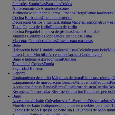
Parasoles
Sombrillas
Parasoles
Toldos
Almacenamiento
Armarios
Arcones
Jardinería
Maquinaria
Huertos Urbanos
Riego
Plantas
Jardineras
C
Cocina
Barbacoas
Cocina de exterior
Decoración
Grifos y fuentes
Estatuas
Macetas
Termómetros y est
Textil
Cojines de jardín
Fundas de jardín
Piscina
Plegable
Limpieza de piscinas
Ducha
Hinchable
Juguetes
Columpios
Toboganes
Hinchables
Casitas
Mascotas
Comederos
Jaulas
Casetas para mascotas
Bebé
Habitación bebé
Humidificadores
Cestas
Colchón para bebé
Mueb
Paseo
Coche
Mochilas
Accesorios
Capazos
Carrito ligero
Baño e higiene
Aspirador nasal
Orinales
Textil bebé
Cojines
Funda
Seguridad
Barreras
Deporte
Equipamiento de cardio
Máquinas de remo
Bicicletas spinning
E
Equipamiento de musculación
Bancos
Mancuernas
Máquinas
Pla
Accesorios fitness
Bandas
Barras
Plataforma de step
Cuerdas
Bola
Recuperación muscular
Electroestimulación
Terapia de percusi
Baño
Accesorios de baño
Colgadores baño
Papeleras
Dispensadores
To
Muebles de baño
Botiquines
Conjuntos de muebles para baño
To
Espejos de baño
Espejos de baño sin Luz
Espejos de baño ilum
Sanitarios
Bañeras
Lavabos
Mamparas