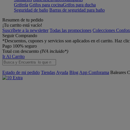
Grifería
Grifos para cocina
Grifos para ducha
Seguridad de baño
Barras de seguridad para baño
Resumen de tu pedido
¡Tu carrito está vacío!
Suscríbete a la newsletter
Todas las promociones
Colecciones Confo
Seguir Comprando
*Descuentos, cupones y servicios son aplicados en el carrito. Haz cli
Pago 100% seguro
Total con descuento
(IVA incluido*)
Ir Al Carrito
Estado de mi pedido
Tiendas
Ayuda
Blog
App Conforama
Baleares
C