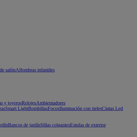
de salón
Alfombras infantiles
as y joyeros
Relojes
Ambientadores
zas
Smart Light
Bombillas
Focos
Iluminación con rieles
Cintas Led
ardín
Bancos de jardín
Sillas colgantes
Estufas de exterior