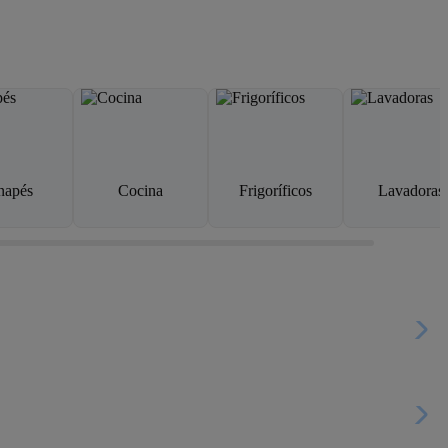
napés
Cocina
Frigoríficos
Lavadoras