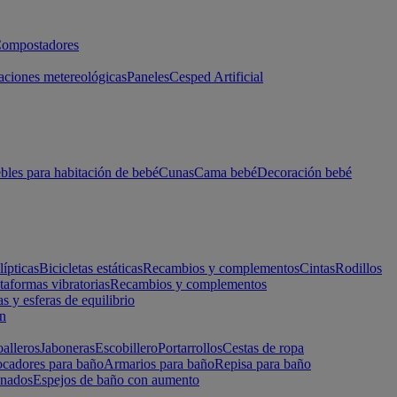
ompostadores
aciones metereológicas
Paneles
Cesped Artificial
les para habitación de bebé
Cunas
Cama bebé
Decoración bebé
lípticas
Bicicletas estáticas
Recambios y complementos
Cintas
Rodillos
taformas vibratorias
Recambios y complementos
s y esferas de equilibrio
ón
alleros
Jaboneras
Escobillero
Portarrollos
Cestas de ropa
cadores para baño
Armarios para baño
Repisa para baño
inados
Espejos de baño con aumento