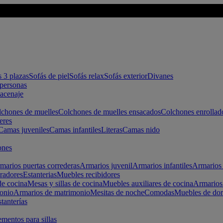
s 3 plazas
Sofás de piel
Sofás relax
Sofás exterior
Divanes
apersonas
macenaje
chones de muelles
Colchones de muelles ensacados
Colchones enrollad
eres
Camas juveniles
Camas infantiles
Literas
Camas nido
ones
marios puertas correderas
Armarios juvenil
Armarios infantiles
Armarios 
radores
Estanterias
Muebles recibidores
e cocina
Mesas y sillas de cocina
Muebles auxiliares de cocina
Armarios
onio
Armarios de matrimonio
Mesitas de noche
Comodas
Muebles de dor
tanterías
entos para sillas