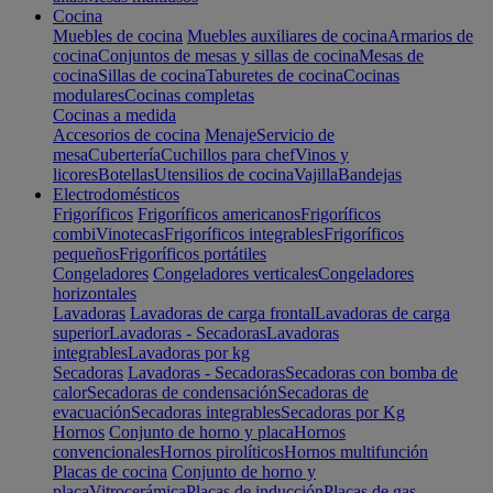
Cocina
Muebles de cocina
Muebles auxiliares de cocina
Armarios de
cocina
Conjuntos de mesas y sillas de cocina
Mesas de
cocina
Sillas de cocina
Taburetes de cocina
Cocinas
modulares
Cocinas completas
Cocinas a medida
Accesorios de cocina
Menaje
Servicio de
mesa
Cubertería
Cuchillos para chef
Vinos y
licores
Botellas
Utensilios de cocina
Vajilla
Bandejas
Electrodomésticos
Frigoríficos
Frigoríficos americanos
Frigoríficos
combi
Vinotecas
Frigoríficos integrables
Frigoríficos
pequeños
Frigoríficos portátiles
Congeladores
Congeladores verticales
Congeladores
horizontales
Lavadoras
Lavadoras de carga frontal
Lavadoras de carga
superior
Lavadoras - Secadoras
Lavadoras
integrables
Lavadoras por kg
Secadoras
Lavadoras - Secadoras
Secadoras con bomba de
calor
Secadoras de condensación
Secadoras de
evacuación
Secadoras integrables
Secadoras por Kg
Hornos
Conjunto de horno y placa
Hornos
convencionales
Hornos pirolíticos
Hornos multifunción
Placas de cocina
Conjunto de horno y
placa
Vitrocerámica
Placas de inducción
Placas de gas