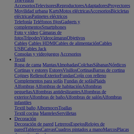
Televisión
Accesorios
Televisores
Reproductores
Adaptadores
Proyectores
Movilidad urbana
Karts
Motos eléctricas
Accesorios
Bicicletas
eléctricas
Patinetes eléctricos
Telefonía
Teléfonos fijos
Gadgets y
complementos
Smartphones
Foto y vídeo
Cámaras de
fotos
Trípodes
Videocámaras
Objetivos
Cables
Cables HDMI
Cables de alimentación
Cables
USB
Cables Jack
Consolas y videojuegos
Accesorios
Textil
Ropa de cama
Mantas
Almohadas
Colchas
Sábanas
Nórdicos
Cortinas y estores
Estores
Visillos
Cortinas
Barras de cortina
Cojines
Relleno
Exterior
Fundas
Cojín con relleno
Complementos para sofás
Fundas de sofás
Plaids
Alfombras
Alfombras de habitación
Alfombras
pequeñas
Alfombras antideslizantes
Alfombras de
exterior
Alfombras de baño
Alfombras de salón
Alfombras
infantiles
Textil baño
Albornoces
Toallas
Textil cocina
Manteles
Servilletas
Decoración
Decoración de pared
Letreros
Espejos
Relojes de
pared
Tableros
Canvas
Cuadros pintados a mano
Marcos
Placas