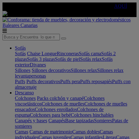
🔵Cambia tu electro con
-10% EXTRA
de descuento ☑️
AQUÍ
Baleares
Canarias
Sofás
Sofás
Chaise Longue
Rinconeras
Sofás cama
Sofás 2
plazas
Sofás 3 plazas
Sofás de piel
Sofás relax
Sofás
exterior
Divanes
Sillones
Sillones decorativos
Sillones relax
Sillones relax
levantapersonas
Puffs
Puffs decorativos
Puffs pera
Puffs reposapiés
Puffs con
almacenaje
Descanso
Colchones
Packs colchón y canapé
Colchones
viscoelásticos
Colchones de muelles
Colchones de muelles
ensacados
Colchones enrollados
Colchones de
espuma
Colchones para bebé
Colchones hinchables
Canapés y bases
Canapés
Base tapizadas
Somieres
Patas de
somieres
Camas
Camas de matrimonio
Camas dobles
Camas
individuales
Camas juveniles
Camas infantiles
Literas
Camas