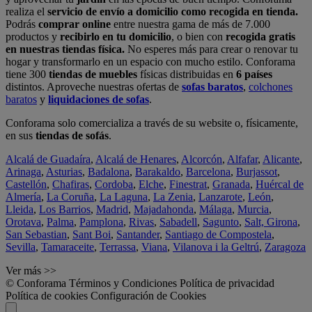
realiza el
servicio de envío a domicilio como recogida en tienda.
Podrás
comprar online
entre nuestra gama de más de 7.000
productos y
recibirlo en tu domicilio
, o bien con
recogida gratis
en nuestras tiendas física.
No esperes más para crear o renovar tu
hogar y transformarlo en un espacio con mucho estilo. Conforama
tiene 300
tiendas de muebles
físicas distribuidas en
6 países
distintos. Aproveche nuestras ofertas de
sofas baratos
,
colchones
baratos
y
liquidaciones de sofas
.
Conforama solo comercializa a través de su website o, físicamente,
en sus
tiendas de sofás
.
Alcalá de Guadaíra
,
Alcalá de Henares
,
Alcorcón
,
Alfafar
,
Alicante
,
Arinaga
,
Asturias
,
Badalona
,
Barakaldo
,
Barcelona
,
Burjassot
,
Castellón
,
Chafiras
,
Cordoba
,
Elche
,
Finestrat
,
Granada
,
Huércal de
Almería
,
La Coruña
,
La Laguna
,
La Zenia
,
Lanzarote
,
León
,
Lleida
,
Los Barrios
,
Madrid
,
Majadahonda
,
Málaga
,
Murcia
,
Orotava
,
Palma
,
Pamplona
,
Rivas
,
Sabadell
,
Sagunto
,
Salt, Girona
,
San Sebastian
,
Sant Boi
,
Santander
,
Santiago de Compostela
,
Sevilla
,
Tamaraceite
,
Terrassa
,
Viana
,
Vilanova i la Geltrú
,
Zaragoza
Ver más >>
© Conforama
Términos y Condiciones
Política de privacidad
Política de cookies
Configuración de Cookies