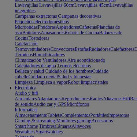
Lavavajillas
Lavavajillas 60cm
Lavavajillas 45cm
Lavavajillas
integrables
Campanas extractoras
Campanas decorativas
Pequeños electrodomésticos
Microondas
Freidoras
Aspiradores
Cafeteras
Planchas de
asar
Batidoras
Amasadores
Robots de Cocina
Balanzas de
Cocina
Tostadoras
Calefacción
Termoventiladores
Convectores
Estufas
Radiadores
Calefactores
D
Térmicos
Humidificadores
Climatización
Ventiladores
Aire acondicionado
Calentadores de agua
Termos eléctricos
Belleza y salud
Cuidado de los hombres
Cuidado
cabello
Cuidado dental
Salud y bienestar
Limpieza
Limpieza a vapor
Robot limpiacristales
Electrónica
Audio y hifi
Auriculares
Adaptadores
Reproductores
Radios
Altavoces
Hifi
Bar
de sonido
Audio car y GPS
Micrófonos
Informática
Almacenamiento
Tablets
Complementos
Portátiles
Impresoras
Gaming & streaming
Monitores gaming
Accesorios
Smart home
Timbres
Cámaras
Altavoces
Wearables
Smartwatches