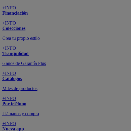
+INFO
Financiación
+INFO
Colecciones
Crea tu propio estilo
+INFO
Tranquilidad
6 años de Garantía Plus
+INFO
Catálogos
Miles de productos
+INFO
Por teléfono
Llámanos y compra
+INFO
Nueva app