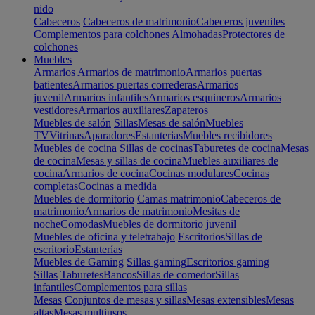
nido
Cabeceros
Cabeceros de matrimonio
Cabeceros juveniles
Complementos para colchones
Almohadas
Protectores de
colchones
Muebles
Armarios
Armarios de matrimonio
Armarios puertas
batientes
Armarios puertas correderas
Armarios
juvenil
Armarios infantiles
Armarios esquineros
Armarios
vestidores
Armarios auxiliares
Zapateros
Muebles de salón
Sillas
Mesas de salón
Muebles
TV
Vitrinas
Aparadores
Estanterias
Muebles recibidores
Muebles de cocina
Sillas de cocinas
Taburetes de cocina
Mesas
de cocina
Mesas y sillas de cocina
Muebles auxiliares de
cocina
Armarios de cocina
Cocinas modulares
Cocinas
completas
Cocinas a medida
Muebles de dormitorio
Camas matrimonio
Cabeceros de
matrimonio
Armarios de matrimonio
Mesitas de
noche
Comodas
Muebles de dormitorio juvenil
Muebles de oficina y teletrabajo
Escritorios
Sillas de
escritorio
Estanterías
Muebles de Gaming
Sillas gaming
Escritorios gaming
Sillas
Taburetes
Bancos
Sillas de comedor
Sillas
infantiles
Complementos para sillas
Mesas
Conjuntos de mesas y sillas
Mesas extensibles
Mesas
altas
Mesas multiusos