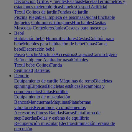
Decoración
Grifos y fuentes
Estatuas
Macetas
Termómetros y
estaciones metereológicas
Paneles
Cesped Artificial
Textil
Cojines de jardín
Fundas de jardín
Piscina
Plegable
Limpieza de piscinas
Ducha
Hinchable
Juguetes
Columpios
Toboganes
Hinchables
Casitas
Mascotas
Comederos
Jaulas
Casetas para mascotas
Bebé
Habitación bebé
Humidificadores
Cestas
Colchón para
bebé
Muebles para habitación de bebé
Cunas
Cama
bebé
Decoración bebé
Paseo
Coche
Mochilas
Accesorios
Capazos
Carrito ligero
Baño e higiene
Aspirador nasal
Orinales
Textil bebé
Cojines
Funda
Seguridad
Barreras
Deporte
Equipamiento de cardio
Máquinas de remo
Bicicletas
spinning
Elípticas
Bicicletas estáticas
Recambios y
complementos
Cintas
Rodillos
Equipamiento de musculación
Bancos
Mancuernas
Máquinas
Plataformas
vibratorias
Recambios y complementos
Accesorios fitness
Bandas
Barras
Plataforma de
step
Cuerdas
Bolas y esferas de equilibrio
Recuperación muscular
Electroestimulación
Terapia de
percusión