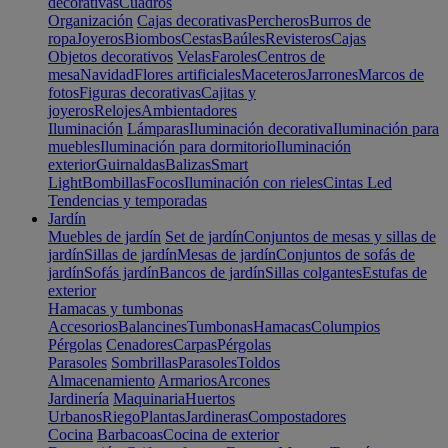
decorativas
Cuadros
Organización
Cajas decorativas
Percheros
Burros de
ropa
Joyeros
Biombos
Cestas
Baúles
Revisteros
Cajas
Objetos decorativos
Velas
Faroles
Centros de
mesa
Navidad
Flores artificiales
Maceteros
Jarrones
Marcos de
fotos
Figuras decorativas
Cajitas y
joyeros
Relojes
Ambientadores
Iluminación
Lámparas
Iluminación decorativa
Iluminación para
muebles
Iluminación para dormitorio
Iluminación
exterior
Guirnaldas
Balizas
Smart
Light
Bombillas
Focos
Iluminación con rieles
Cintas Led
Tendencias y temporadas
Jardín
Muebles de jardín
Set de jardín
Conjuntos de mesas y sillas de
jardín
Sillas de jardín
Mesas de jardín
Conjuntos de sofás de
jardín
Sofás jardín
Bancos de jardín
Sillas colgantes
Estufas de
exterior
Hamacas y tumbonas
Accesorios
Balancines
Tumbonas
Hamacas
Columpios
Pérgolas
Cenadores
Carpas
Pérgolas
Parasoles
Sombrillas
Parasoles
Toldos
Almacenamiento
Armarios
Arcones
Jardinería
Maquinaria
Huertos
Urbanos
Riego
Plantas
Jardineras
Compostadores
Cocina
Barbacoas
Cocina de exterior