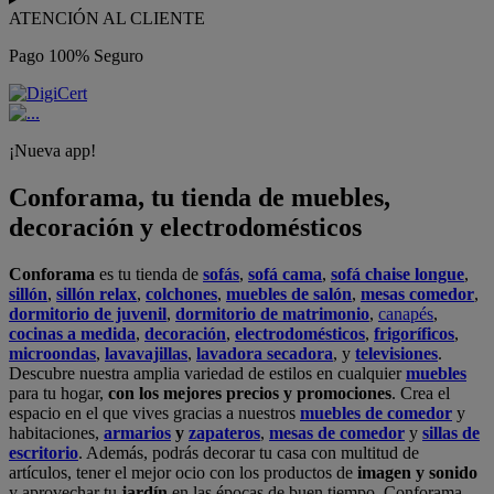
ATENCIÓN AL CLIENTE
Pago 100% Seguro
¡Nueva app!
Conforama, tu tienda de muebles,
decoración y electrodomésticos
Conforama
es tu tienda de
sofás
,
sofá cama
,
sofá chaise longue
,
sillón
,
sillón relax
,
colchones
,
muebles de salón
,
mesas comedor
,
dormitorio de juvenil
,
dormitorio de matrimonio
,
canapés
,
cocinas a medida
,
decoración
,
electrodomésticos
,
frigoríficos
,
microondas
,
lavavajillas
,
lavadora secadora
, y
televisiones
.
Descubre nuestra amplia variedad de estilos en cualquier
muebles
para tu hogar,
con los mejores precios y promociones
. Crea el
espacio en el que vives gracias a nuestros
muebles de comedor
y
habitaciones,
armarios
y
zapateros
,
mesas de comedor
y
sillas de
escritorio
. Además, podrás decorar tu casa con multitud de
artículos, tener el mejor ocio con los productos de
imagen y sonido
y aprovechar tu
jardín
en las épocas de buen tiempo. Conforama