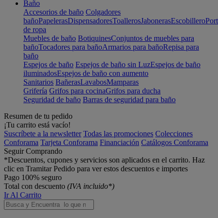
Baño
Accesorios de baño
Colgadores
baño
Papeleras
Dispensadores
Toalleros
Jaboneras
Escobillero
Port
de ropa
Muebles de baño
Botiquines
Conjuntos de muebles para
baño
Tocadores para baño
Armarios para baño
Repisa para
baño
Espejos de baño
Espejos de baño sin Luz
Espejos de baño
iluminados
Espejos de baño con aumento
Sanitarios
Bañeras
Lavabos
Mamparas
Grifería
Grifos para cocina
Grifos para ducha
Seguridad de baño
Barras de seguridad para baño
Resumen de tu pedido
¡Tu carrito está vacío!
Suscríbete a la newsletter
Todas las promociones
Colecciones
Conforama
Tarjeta Conforama
Financiación
Catálogos Conforama
Seguir Comprando
*Descuentos, cupones y servicios son aplicados en el carrito. Haz
clic en Tramitar Pedido para ver estos descuentos e importes
Pago 100% seguro
Total con descuento
(IVA incluido*)
Ir Al Carrito