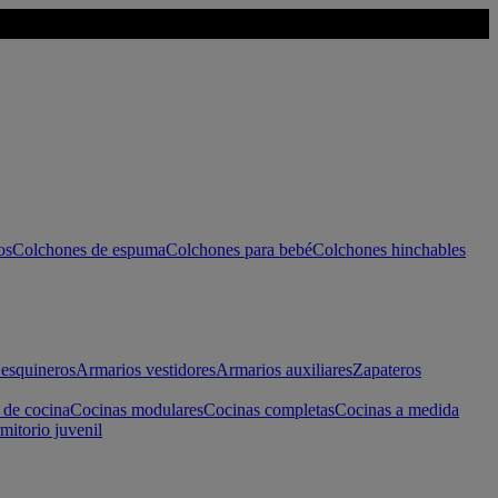
os
Colchones de espuma
Colchones para bebé
Colchones hinchables
esquineros
Armarios vestidores
Armarios auxiliares
Zapateros
 de cocina
Cocinas modulares
Cocinas completas
Cocinas a medida
mitorio juvenil