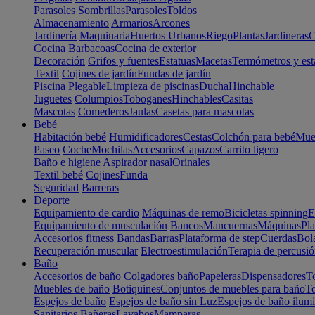
Parasoles
Sombrillas
Parasoles
Toldos
Almacenamiento
Armarios
Arcones
Jardinería
Maquinaria
Huertos Urbanos
Riego
Plantas
Jardineras
C
Cocina
Barbacoas
Cocina de exterior
Decoración
Grifos y fuentes
Estatuas
Macetas
Termómetros y est
Textil
Cojines de jardín
Fundas de jardín
Piscina
Plegable
Limpieza de piscinas
Ducha
Hinchable
Juguetes
Columpios
Toboganes
Hinchables
Casitas
Mascotas
Comederos
Jaulas
Casetas para mascotas
Bebé
Habitación bebé
Humidificadores
Cestas
Colchón para bebé
Mueb
Paseo
Coche
Mochilas
Accesorios
Capazos
Carrito ligero
Baño e higiene
Aspirador nasal
Orinales
Textil bebé
Cojines
Funda
Seguridad
Barreras
Deporte
Equipamiento de cardio
Máquinas de remo
Bicicletas spinning
E
Equipamiento de musculación
Bancos
Mancuernas
Máquinas
Pla
Accesorios fitness
Bandas
Barras
Plataforma de step
Cuerdas
Bola
Recuperación muscular
Electroestimulación
Terapia de percusi
Baño
Accesorios de baño
Colgadores baño
Papeleras
Dispensadores
To
Muebles de baño
Botiquines
Conjuntos de muebles para baño
To
Espejos de baño
Espejos de baño sin Luz
Espejos de baño ilum
Sanitarios
Bañeras
Lavabos
Mamparas