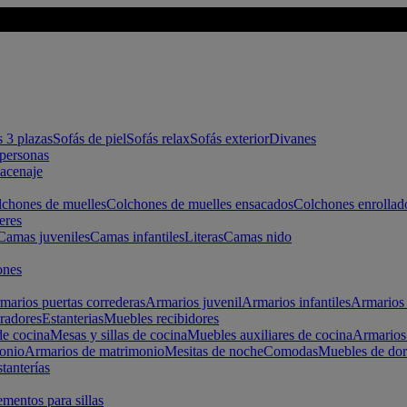
s 3 plazas
Sofás de piel
Sofás relax
Sofás exterior
Divanes
apersonas
macenaje
chones de muelles
Colchones de muelles ensacados
Colchones enrollad
eres
Camas juveniles
Camas infantiles
Literas
Camas nido
ones
marios puertas correderas
Armarios juvenil
Armarios infantiles
Armarios 
radores
Estanterias
Muebles recibidores
e cocina
Mesas y sillas de cocina
Muebles auxiliares de cocina
Armarios
onio
Armarios de matrimonio
Mesitas de noche
Comodas
Muebles de dor
tanterías
entos para sillas