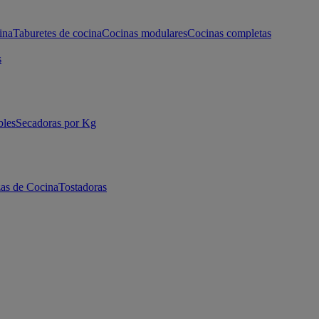
ina
Taburetes de cocina
Cocinas modulares
Cocinas completas
s
bles
Secadoras por Kg
as de Cocina
Tostadoras