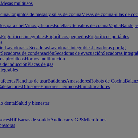
s
Mesas multiusos
cina
Conjuntos de mesas y sillas de cocina
Mesas de cocina
Sillas de coc
los para chef
Vinos y licores
Botellas
Utensilios de cocina
Vajilla
Bandeja
s
Frigoríficos integrables
Frigoríficos pequeños
Frigoríficos portátiles
es
ior
Lavadoras - Secadoras
Lavadoras integrables
Lavadoras por kg
r
Secadoras de condensación
Secadoras de evacuación
Secadoras integra
s pirolíticos
Hornos multifunción
s de inducción
Placas de gas
ntegrables
afeteras
Planchas de asar
Batidoras
Amasadores
Robots de Cocina
Balanz
alefactores
Difusores
Emisores Térmicos
Humidificadores
o dental
Salud y bienestar
voces
Hifi
Barras de sonido
Audio car y GPS
Micrófonos
presoras