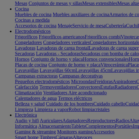
Mesas
Conjuntos de mesas y sillas
Mesas extensibles
Mesas alta
Cocina
Muebles de cocina
Muebles auxiliares de cocina
Armarios de co
Cocinas a medida
Accesorios de cocina
Menaje
Servicio de mesa
Cubertería
Cuchil
Electrodomésticos
Frigoríficos
Frigoríficos americanos
Frigoríficos combi
Vinoteca
Congeladores
Congeladores verticales
Congeladores horizontal
Lavadoras
Lavadoras de carga frontal
Lavadoras de carga super
Secadoras
Lavadoras - Secadoras
Secadoras con bomba de calo
Hornos
Conjunto de horno y placa
Hornos convencionales
Horno
Placas de cocina
Conjunto de horno y placa
Vitrocerámica
Placa
Lavavajillas
Lavavajillas 60cm
Lavavajillas 45cm
Lavavajillas i
Campanas extractoras
Campanas decorativas
Pequeños electrodomésticos
Microondas
Freidoras
Aspiradores
C
Calefacción
Termoventiladores
Convectores
Estufas
Radiadores
C
Climatización
Ventiladores
Aire acondicionado
Calentadores de agua
Termos eléctricos
Belleza y salud
Cuidado de los hombres
Cuidado cabello
Cuidad
Limpieza
Limpieza a vapor
Robot limpiacristales
Electrónica
Audio y hifi
Auriculares
Adaptadores
Reproductores
Radios
Alta
Informática
Almacenamiento
Tablets
Complementos
Portátiles
Im
Gaming & streaming
Monitores gaming
Accesorios
Smart home
Timbres
Cámaras
Altavoces