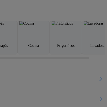
napés
Cocina
Frigoríficos
Lavadoras