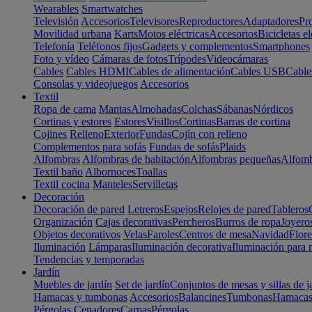
Wearables
Smartwatches
Televisión
Accesorios
Televisores
Reproductores
Adaptadores
Pr
Movilidad urbana
Karts
Motos eléctricas
Accesorios
Bicicletas el
Telefonía
Teléfonos fijos
Gadgets y complementos
Smartphones
Foto y vídeo
Cámaras de fotos
Trípodes
Videocámaras
Cables
Cables HDMI
Cables de alimentación
Cables USB
Cable
Consolas y videojuegos
Accesorios
Textil
Ropa de cama
Mantas
Almohadas
Colchas
Sábanas
Nórdicos
Cortinas y estores
Estores
Visillos
Cortinas
Barras de cortina
Cojines
Relleno
Exterior
Fundas
Cojín con relleno
Complementos para sofás
Fundas de sofás
Plaids
Alfombras
Alfombras de habitación
Alfombras pequeñas
Alfomb
Textil baño
Albornoces
Toallas
Textil cocina
Manteles
Servilletas
Decoración
Decoración de pared
Letreros
Espejos
Relojes de pared
Tableros
Organización
Cajas decorativas
Percheros
Burros de ropa
Joyero
Objetos decorativos
Velas
Faroles
Centros de mesa
Navidad
Flore
Iluminación
Lámparas
Iluminación decorativa
Iluminación para 
Tendencias y temporadas
Jardín
Muebles de jardín
Set de jardín
Conjuntos de mesas y sillas de j
Hamacas y tumbonas
Accesorios
Balancines
Tumbonas
Hamaca
Pérgolas
Cenadores
Carpas
Pérgolas