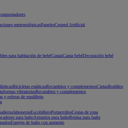
ompostadores
aciones metereológicas
Paneles
Cesped Artificial
les para habitación de bebé
Cunas
Cama bebé
Decoración bebé
lípticas
Bicicletas estáticas
Recambios y complementos
Cintas
Rodillos
taformas vibratorias
Recambios y complementos
s y esferas de equilibrio
ón
alleros
Jaboneras
Escobillero
Portarrollos
Cestas de ropa
cadores para baño
Armarios para baño
Repisa para baño
inados
Espejos de baño con aumento