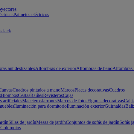
oyectores
éctricas
Patinetes eléctricos
s Jack
ras antideslizantes
Alfombras de exterior
Alfombras de baño
Alfombras 
Canvas
Cuadros pintados a mano
Marcos
Placas decorativas
Cuadros
s
Biombos
Cestas
Baúles
Revisteros
Cajas
s artificiales
Maceteros
Jarrones
Marcos de fotos
Figuras decorativas
Cajit
muebles
Iluminación para dormitorio
Iluminación exterior
Guirnaldas
Bali
ardín
Sillas de jardín
Mesas de jardín
Conjuntos de sofás de jardín
Sofás j
s
Columpios