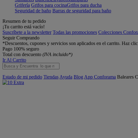
Grifería
Grifos para cocina
Grifos para ducha
Seguridad de baño
Barras de seguridad para baño
Resumen de tu pedido
¡Tu carrito está vacío!
Suscríbete a la newsletter
Todas las promociones
Colecciones Confo
Seguir Comprando
*Descuentos, cupones y servicios son aplicados en el carrito. Haz cli
Pago 100% seguro
Total con descuento
(IVA incluido*)
Ir Al Carrito
Estado de mi pedido
Tiendas
Ayuda
Blog
App Conforama
Baleares
C