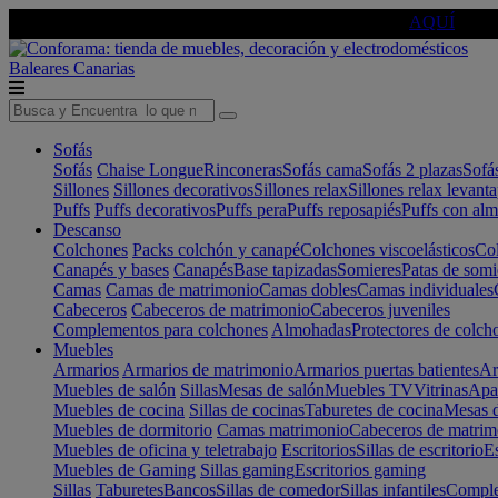
🔵Cambia tu electro con
-10% EXTRA
de descuento ☑️
AQUÍ
Baleares
Canarias
Sofás
Sofás
Chaise Longue
Rinconeras
Sofás cama
Sofás 2 plazas
Sofá
Sillones
Sillones decorativos
Sillones relax
Sillones relax levant
Puffs
Puffs decorativos
Puffs pera
Puffs reposapiés
Puffs con al
Descanso
Colchones
Packs colchón y canapé
Colchones viscoelásticos
Col
Canapés y bases
Canapés
Base tapizadas
Somieres
Patas de somi
Camas
Camas de matrimonio
Camas dobles
Camas individuales
Cabeceros
Cabeceros de matrimonio
Cabeceros juveniles
Complementos para colchones
Almohadas
Protectores de colch
Muebles
Armarios
Armarios de matrimonio
Armarios puertas batientes
Ar
Muebles de salón
Sillas
Mesas de salón
Muebles TV
Vitrinas
Apa
Muebles de cocina
Sillas de cocinas
Taburetes de cocina
Mesas d
Muebles de dormitorio
Camas matrimonio
Cabeceros de matrim
Muebles de oficina y teletrabajo
Escritorios
Sillas de escritorio
Es
Muebles de Gaming
Sillas gaming
Escritorios gaming
Sillas
Taburetes
Bancos
Sillas de comedor
Sillas infantiles
Complem