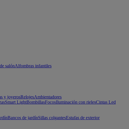
de salón
Alfombras infantiles
as y joyeros
Relojes
Ambientadores
zas
Smart Light
Bombillas
Focos
Iluminación con rieles
Cintas Led
ardín
Bancos de jardín
Sillas colgantes
Estufas de exterior