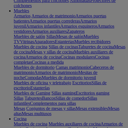
Complementos para colchones
Almohadas
Protectores de
colchones
Muebles
Armarios
Armarios de matrimonio
Armarios puertas
batientes
Armarios puertas correderas
Armarios
juvenil
Armarios infantiles
Armarios esquineros
Armarios
vestidores
Armarios auxiliares
Zapateros
Muebles de salón
Sillas
Mesas de salón
Muebles
TV
Vitrinas
Aparadores
Estanterias
Muebles recibidores
Muebles de cocina
Sillas de cocinas
Taburetes de cocina
Mesas
de cocina
Mesas y sillas de cocina
Muebles auxiliares de
cocina
Armarios de cocina
Cocinas modulares
Cocinas
completas
Cocinas a medida
Muebles de dormitorio
Camas matrimonio
Cabeceros de
matrimonio
Armarios de matrimonio
Mesitas de
noche
Comodas
Muebles de dormitorio juvenil
Muebles de oficina y teletrabajo
Escritorios
Sillas de
escritorio
Estanterías
Muebles de Gaming
Sillas gaming
Escritorios gaming
Sillas
Taburetes
Bancos
Sillas de comedor
Sillas
infantiles
Complementos para sillas
Mesas
Conjuntos de mesas y sillas
Mesas extensibles
Mesas
altas
Mesas multiusos
Cocina
Muebles de cocina
Muebles auxiliares de cocina
Armarios de