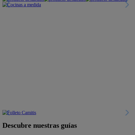
+INFO
Colecciones
Crea tu propio estilo
+INFO
Tranquilidad
6 años de Garantía Plus
+INFO
Catálogos
Miles de productos
+INFO
Por teléfono
Llámanos y compra
+INFO
Nueva app
Todo en tu móvil
+INFO