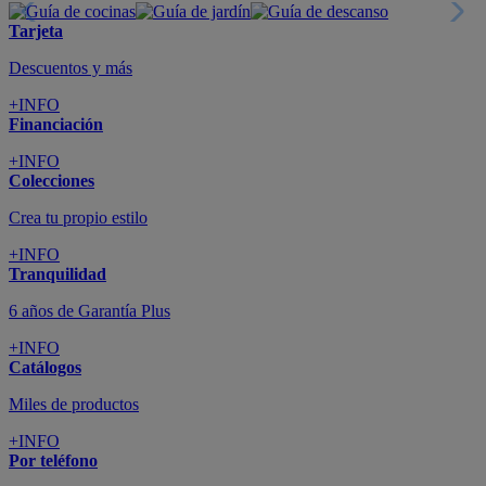
Suscríbete
Cupón de dto. de 10€
+INFO
Tiendas de sofás y muebles
¡Encuentra la tuya!
+INFO
Tu cuenta
Promociones exclusivas
+INFO
El blog
Busca tu inspiración
+INFO
Grandes marcas de muebles, sofás,
colchones y electrodomésticos