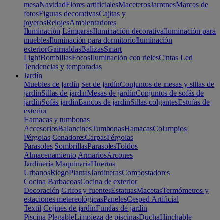
mesa
Navidad
Flores artificiales
Maceteros
Jarrones
Marcos de
fotos
Figuras decorativas
Cajitas y
joyeros
Relojes
Ambientadores
Iluminación
Lámparas
Iluminación decorativa
Iluminación para
muebles
Iluminación para dormitorio
Iluminación
exterior
Guirnaldas
Balizas
Smart
Light
Bombillas
Focos
Iluminación con rieles
Cintas Led
Tendencias y temporadas
Jardín
Muebles de jardín
Set de jardín
Conjuntos de mesas y sillas de
jardín
Sillas de jardín
Mesas de jardín
Conjuntos de sofás de
jardín
Sofás jardín
Bancos de jardín
Sillas colgantes
Estufas de
exterior
Hamacas y tumbonas
Accesorios
Balancines
Tumbonas
Hamacas
Columpios
Pérgolas
Cenadores
Carpas
Pérgolas
Parasoles
Sombrillas
Parasoles
Toldos
Almacenamiento
Armarios
Arcones
Jardinería
Maquinaria
Huertos
Urbanos
Riego
Plantas
Jardineras
Compostadores
Cocina
Barbacoas
Cocina de exterior
Decoración
Grifos y fuentes
Estatuas
Macetas
Termómetros y
estaciones metereológicas
Paneles
Cesped Artificial
Textil
Cojines de jardín
Fundas de jardín
Piscina
Plegable
Limpieza de piscinas
Ducha
Hinchable