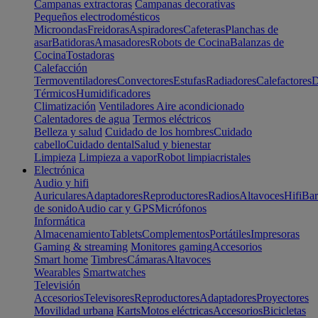
Campanas extractoras
Campanas decorativas
Pequeños electrodomésticos
Microondas
Freidoras
Aspiradores
Cafeteras
Planchas de
asar
Batidoras
Amasadores
Robots de Cocina
Balanzas de
Cocina
Tostadoras
Calefacción
Termoventiladores
Convectores
Estufas
Radiadores
Calefactores
D
Térmicos
Humidificadores
Climatización
Ventiladores
Aire acondicionado
Calentadores de agua
Termos eléctricos
Belleza y salud
Cuidado de los hombres
Cuidado
cabello
Cuidado dental
Salud y bienestar
Limpieza
Limpieza a vapor
Robot limpiacristales
Electrónica
Audio y hifi
Auriculares
Adaptadores
Reproductores
Radios
Altavoces
Hifi
Bar
de sonido
Audio car y GPS
Micrófonos
Informática
Almacenamiento
Tablets
Complementos
Portátiles
Impresoras
Gaming & streaming
Monitores gaming
Accesorios
Smart home
Timbres
Cámaras
Altavoces
Wearables
Smartwatches
Televisión
Accesorios
Televisores
Reproductores
Adaptadores
Proyectores
Movilidad urbana
Karts
Motos eléctricas
Accesorios
Bicicletas