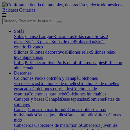
Baleares
Canarias
Sofás
Sofás
Chaise Longue
Rinconeras
Sofás cama
Sofás 2
plazas
Sofás 3 plazas
Sofás de piel
Sofás relax
Sofás
exterior
Divanes
Sillones
Sillones decorativos
Sillones relax
Sillones relax
levantapersonas
Puffs
Puffs decorativos
Puffs pera
Puffs reposapiés
Puffs con
almacenaje
Descanso
Colchones
Packs colchón y canapé
Colchones
viscoelásticos
Colchones de muelles
Colchones de muelles
ensacados
Colchones enrollados
Colchones de
espuma
Colchones para bebé
Colchones hinchables
Canapés y bases
Canapés
Base tapizadas
Somieres
Patas de
somieres
Camas
Camas de matrimonio
Camas dobles
Camas
individuales
Camas juveniles
Camas infantiles
Literas
Camas
nido
Cabeceros
Cabeceros de matrimonio
Cabeceros juveniles