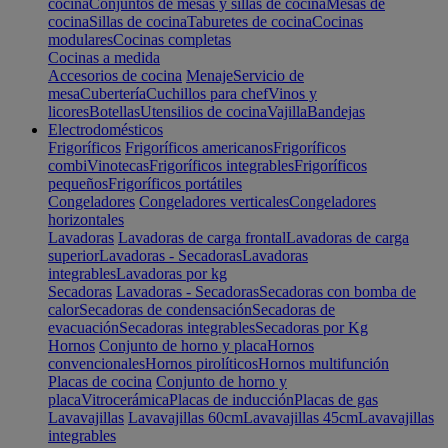
cocina
Conjuntos de mesas y sillas de cocina
Mesas de
cocina
Sillas de cocina
Taburetes de cocina
Cocinas
modulares
Cocinas completas
Cocinas a medida
Accesorios de cocina
Menaje
Servicio de
mesa
Cubertería
Cuchillos para chef
Vinos y
licores
Botellas
Utensilios de cocina
Vajilla
Bandejas
Electrodomésticos
Frigoríficos
Frigoríficos americanos
Frigoríficos
combi
Vinotecas
Frigoríficos integrables
Frigoríficos
pequeños
Frigoríficos portátiles
Congeladores
Congeladores verticales
Congeladores
horizontales
Lavadoras
Lavadoras de carga frontal
Lavadoras de carga
superior
Lavadoras - Secadoras
Lavadoras
integrables
Lavadoras por kg
Secadoras
Lavadoras - Secadoras
Secadoras con bomba de
calor
Secadoras de condensación
Secadoras de
evacuación
Secadoras integrables
Secadoras por Kg
Hornos
Conjunto de horno y placa
Hornos
convencionales
Hornos pirolíticos
Hornos multifunción
Placas de cocina
Conjunto de horno y
placa
Vitrocerámica
Placas de inducción
Placas de gas
Lavavajillas
Lavavajillas 60cm
Lavavajillas 45cm
Lavavajillas
integrables