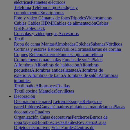
eléctricas
Patinetes eléctricos
Telefonía
Teléfonos fijos
Gadgets y
complementos
Smartphones
Foto y vídeo
Cámaras de fotos
Trípodes
Videocámaras
Cables
Cables HDMI
Cables de alimentación
Cables
USB
Cables Jack
Consolas y videojuegos
Accesorios
Textil
Ropa de cama
Mantas
Almohadas
Colchas
Sábanas
Nórdicos
Cortinas y estores
Estores
Visillos
Cortinas
Barras de cortina
Cojines
Relleno
Exterior
Fundas
Cojín con relleno
Complementos para sofás
Fundas de sofás
Plaids
Alfombras
Alfombras de habitación
Alfombras
pequeñas
Alfombras antideslizantes
Alfombras de
exterior
Alfombras de baño
Alfombras de salón
Alfombras
infantiles
Textil baño
Albornoces
Toallas
Textil cocina
Manteles
Servilletas
Decoración
Decoración de pared
Letreros
Espejos
Relojes de
pared
Tableros
Canvas
Cuadros pintados a mano
Marcos
Placas
decorativas
Cuadros
Organización
Cajas decorativas
Percheros
Burros de
ropa
Joyeros
Biombos
Cestas
Baúles
Revisteros
Cajas
Objetos decorativos
Velas
Faroles
Centros de