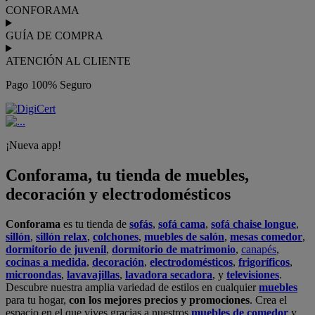
en nuestras tiendas física.
No esperes más para crear o renovar tu
hogar y transformarlo en un espacio con mucho estilo. Conforama
tiene 300
tiendas de muebles
físicas distribuidas en
6 países
distintos. Aproveche nuestras ofertas de
sofas baratos
,
colchones
baratos
y
liquidaciones de sofas
.
Conforama solo comercializa a través de su website o, físicamente,
en sus
tiendas de sofás
.
Alcalá de Guadaíra
,
Alcalá de Henares
,
Alcorcón
,
Alfafar
,
Alicante
,
Arinaga
,
Asturias
,
Badalona
,
Barakaldo
,
Barcelona
,
Burjassot
,
Castellón
,
Chafiras
,
Cordoba
,
Elche
,
Finestrat
,
Granada
,
Huércal de
Almería
,
La Coruña
,
La Laguna
,
La Zenia
,
Lanzarote
,
León
,
Lleida
,
Los Barrios
,
Madrid
,
Majadahonda
,
Málaga
,
Murcia
,
Orotava
,
Palma
,
Pamplona
,
Rivas
,
Sabadell
,
Sagunto
,
Salt, Girona
,
San Sebastian
,
Sant Boi
,
Santander
,
Santiago de Compostela
,
Sevilla
,
Tamaraceite
,
Terrassa
,
Viana
,
Vilanova i la Geltrú
,
Zaragoza
Ver más >>
© Conforama
Términos y Condiciones
Política de privacidad
Política de cookies
Configuración de Cookies