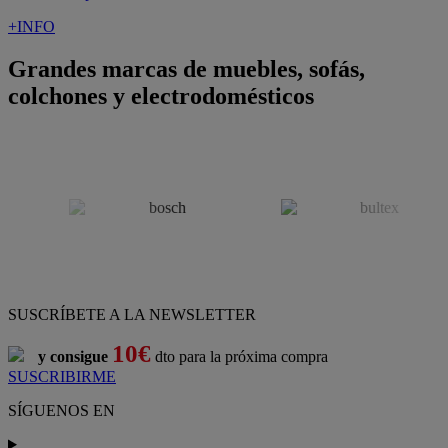
¡Nueva app!
Conforama, tu tienda de muebles,
decoración y electrodomésticos
Conforama
es tu tienda de
sofás
,
sofá cama
,
sofá chaise longue
,
sillón
,
sillón relax
,
colchones
,
muebles de salón
,
mesas comedor
,
dormitorio de juvenil
,
dormitorio de matrimonio
,
canapés
,
cocinas a medida
,
decoración
,
electrodomésticos
,
frigoríficos
,
microondas
,
lavavajillas
,
lavadora secadora
, y
televisiones
.
Descubre nuestra amplia variedad de estilos en cualquier
muebles
para tu hogar,
con los mejores precios y promociones
. Crea el
espacio en el que vives gracias a nuestros
muebles de comedor
y
habitaciones,
armarios
y
zapateros
,
mesas de comedor
y
sillas de
escritorio
. Además, podrás decorar tu casa con multitud de
artículos, tener el mejor ocio con los productos de
imagen y sonido
y aprovechar tu
jardín
en las épocas de buen tiempo. Conforama
realiza el
servicio de envío a domicilio como recogida en tienda.
Podrás
comprar online
entre nuestra gama de más de 7.000
productos y
recibirlo en tu domicilio
, o bien con
recogida gratis