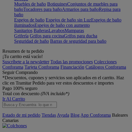
Muebles de baño
Botiquines
Conjuntos de muebles para
baño
Tocadores para baño
Armarios para baño
Repisa para
baño
Espejos de baño
Espejos de baño sin Luz
Espejos de baño
iluminados
Espejos de baño con aumento
Sanitarios
Bañeras
Lavabos
Mamparas
Grifería
Grifos para cocina
Grifos para ducha
Seguridad de baño
Barras de seguridad para baño
Resumen de tu pedido
¡Tu carrito está vacío!
Suscríbete a la newsletter
Todas las promociones
Colecciones
Conforama
Tarjeta Conforama
Financiación
Catálogos Conforama
Seguir Comprando
*Descuentos, cupones y servicios son aplicados en el carrito. Haz
clic en Tramitar Pedido para ver estos descuentos e importes
Pago 100% seguro
Total con descuento
(IVA incluido*)
Ir Al Carrito
Estado de mi pedido
Tiendas
Ayuda
Blog
App Conforama
Baleares
Canarias