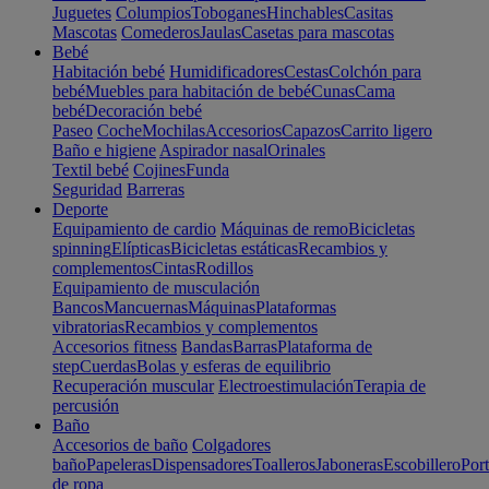
Juguetes
Columpios
Toboganes
Hinchables
Casitas
Mascotas
Comederos
Jaulas
Casetas para mascotas
Bebé
Habitación bebé
Humidificadores
Cestas
Colchón para
bebé
Muebles para habitación de bebé
Cunas
Cama
bebé
Decoración bebé
Paseo
Coche
Mochilas
Accesorios
Capazos
Carrito ligero
Baño e higiene
Aspirador nasal
Orinales
Textil bebé
Cojines
Funda
Seguridad
Barreras
Deporte
Equipamiento de cardio
Máquinas de remo
Bicicletas
spinning
Elípticas
Bicicletas estáticas
Recambios y
complementos
Cintas
Rodillos
Equipamiento de musculación
Bancos
Mancuernas
Máquinas
Plataformas
vibratorias
Recambios y complementos
Accesorios fitness
Bandas
Barras
Plataforma de
step
Cuerdas
Bolas y esferas de equilibrio
Recuperación muscular
Electroestimulación
Terapia de
percusión
Baño
Accesorios de baño
Colgadores
baño
Papeleras
Dispensadores
Toalleros
Jaboneras
Escobillero
Port
de ropa