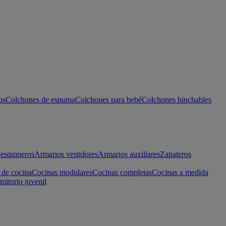
os
Colchones de espuma
Colchones para bebé
Colchones hinchables
esquineros
Armarios vestidores
Armarios auxiliares
Zapateros
 de cocina
Cocinas modulares
Cocinas completas
Cocinas a medida
mitorio juvenil