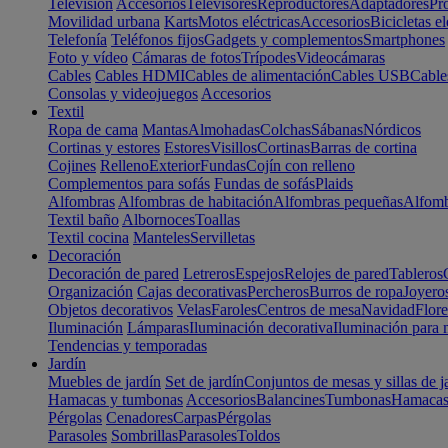
Televisión
Accesorios
Televisores
Reproductores
Adaptadores
Pr
Movilidad urbana
Karts
Motos eléctricas
Accesorios
Bicicletas el
Telefonía
Teléfonos fijos
Gadgets y complementos
Smartphones
Foto y vídeo
Cámaras de fotos
Trípodes
Videocámaras
Cables
Cables HDMI
Cables de alimentación
Cables USB
Cable
Consolas y videojuegos
Accesorios
Textil
Ropa de cama
Mantas
Almohadas
Colchas
Sábanas
Nórdicos
Cortinas y estores
Estores
Visillos
Cortinas
Barras de cortina
Cojines
Relleno
Exterior
Fundas
Cojín con relleno
Complementos para sofás
Fundas de sofás
Plaids
Alfombras
Alfombras de habitación
Alfombras pequeñas
Alfomb
Textil baño
Albornoces
Toallas
Textil cocina
Manteles
Servilletas
Decoración
Decoración de pared
Letreros
Espejos
Relojes de pared
Tableros
Organización
Cajas decorativas
Percheros
Burros de ropa
Joyero
Objetos decorativos
Velas
Faroles
Centros de mesa
Navidad
Flore
Iluminación
Lámparas
Iluminación decorativa
Iluminación para 
Tendencias y temporadas
Jardín
Muebles de jardín
Set de jardín
Conjuntos de mesas y sillas de j
Hamacas y tumbonas
Accesorios
Balancines
Tumbonas
Hamaca
Pérgolas
Cenadores
Carpas
Pérgolas
Parasoles
Sombrillas
Parasoles
Toldos