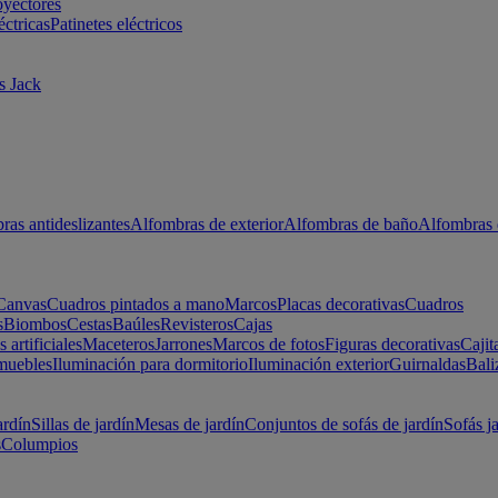
oyectores
éctricas
Patinetes eléctricos
s Jack
ras antideslizantes
Alfombras de exterior
Alfombras de baño
Alfombras 
Canvas
Cuadros pintados a mano
Marcos
Placas decorativas
Cuadros
s
Biombos
Cestas
Baúles
Revisteros
Cajas
s artificiales
Maceteros
Jarrones
Marcos de fotos
Figuras decorativas
Cajit
muebles
Iluminación para dormitorio
Iluminación exterior
Guirnaldas
Bali
ardín
Sillas de jardín
Mesas de jardín
Conjuntos de sofás de jardín
Sofás j
s
Columpios