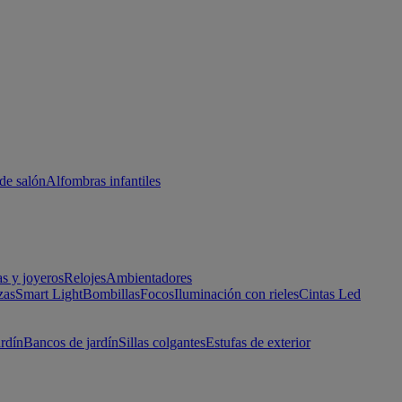
de salón
Alfombras infantiles
as y joyeros
Relojes
Ambientadores
zas
Smart Light
Bombillas
Focos
Iluminación con rieles
Cintas Led
ardín
Bancos de jardín
Sillas colgantes
Estufas de exterior