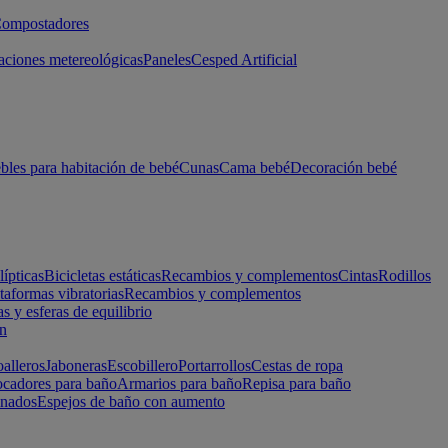
ompostadores
aciones metereológicas
Paneles
Cesped Artificial
les para habitación de bebé
Cunas
Cama bebé
Decoración bebé
lípticas
Bicicletas estáticas
Recambios y complementos
Cintas
Rodillos
taformas vibratorias
Recambios y complementos
s y esferas de equilibrio
ón
alleros
Jaboneras
Escobillero
Portarrollos
Cestas de ropa
cadores para baño
Armarios para baño
Repisa para baño
inados
Espejos de baño con aumento