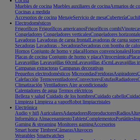
Cocina
Muebles de cocina
Muebles auxiliares de cocina
Armarios de co
Cocinas a medida
Accesorios de cocina
Menaje
Servicio de mesa
Cubertería
Cuchil
Electrodomésticos
Frigoríficos
Frigoríficos americanos
Frigoríficos combi
Vinoteca
Congeladores
Congeladores verticales
Congeladores horizontal
Lavadoras
Lavadoras de carga frontal
Lavadoras de carga super
Secadoras
Lavadoras - Secadoras
Secadoras con bomba de calo
Hornos
Conjunto de horno y placa
Hornos convencionales
Horno
Placas de cocina
Conjunto de horno y placa
Vitrocerámica
Placa
Lavavajillas
Lavavajillas 60cm
Lavavajillas 45cm
Lavavajillas i
Campanas extractoras
Campanas decorativas
Pequeños electrodomésticos
Microondas
Freidoras
Aspiradores
C
Calefacción
Termoventiladores
Convectores
Estufas
Radiadores
C
Climatización
Ventiladores
Aire acondicionado
Calentadores de agua
Termos eléctricos
Belleza y salud
Cuidado de los hombres
Cuidado cabello
Cuidad
Limpieza
Limpieza a vapor
Robot limpiacristales
Electrónica
Audio y hifi
Auriculares
Adaptadores
Reproductores
Radios
Alta
Informática
Almacenamiento
Tablets
Complementos
Portátiles
Im
Gaming & streaming
Monitores gaming
Accesorios
Smart home
Timbres
Cámaras
Altavoces
Wearables
Smartwatches