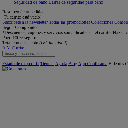
Seguridad de baño
Barras de seguridad para baño
Resumen de tu pedido
¡Tu carrito está vacío!
Suscríbete a la newsletter
Todas las promociones
Colecciones Confo
Seguir Comprando
*Descuentos, cupones y servicios son aplicados en el carrito. Haz cli
Pago 100% seguro
Total con descuento
(IVA incluido*)
Ir Al Carrito
Estado de mi pedido
Tiendas
Ayuda
Blog
App Conforama
Baleares
C