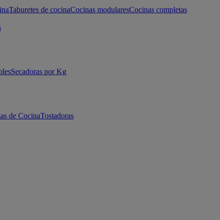
ina
Taburetes de cocina
Cocinas modulares
Cocinas completas
s
bles
Secadoras por Kg
as de Cocina
Tostadoras