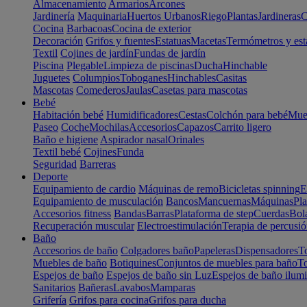
Almacenamiento
Armarios
Arcones
Jardinería
Maquinaria
Huertos Urbanos
Riego
Plantas
Jardineras
C
Cocina
Barbacoas
Cocina de exterior
Decoración
Grifos y fuentes
Estatuas
Macetas
Termómetros y est
Textil
Cojines de jardín
Fundas de jardín
Piscina
Plegable
Limpieza de piscinas
Ducha
Hinchable
Juguetes
Columpios
Toboganes
Hinchables
Casitas
Mascotas
Comederos
Jaulas
Casetas para mascotas
Bebé
Habitación bebé
Humidificadores
Cestas
Colchón para bebé
Mueb
Paseo
Coche
Mochilas
Accesorios
Capazos
Carrito ligero
Baño e higiene
Aspirador nasal
Orinales
Textil bebé
Cojines
Funda
Seguridad
Barreras
Deporte
Equipamiento de cardio
Máquinas de remo
Bicicletas spinning
E
Equipamiento de musculación
Bancos
Mancuernas
Máquinas
Pla
Accesorios fitness
Bandas
Barras
Plataforma de step
Cuerdas
Bola
Recuperación muscular
Electroestimulación
Terapia de percusi
Baño
Accesorios de baño
Colgadores baño
Papeleras
Dispensadores
To
Muebles de baño
Botiquines
Conjuntos de muebles para baño
To
Espejos de baño
Espejos de baño sin Luz
Espejos de baño ilum
Sanitarios
Bañeras
Lavabos
Mamparas
Grifería
Grifos para cocina
Grifos para ducha