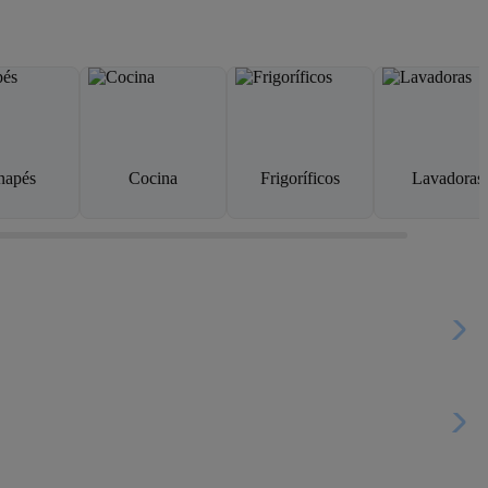
napés
Cocina
Frigoríficos
Lavadoras