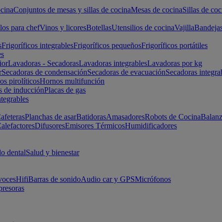
cina
Conjuntos de mesas y sillas de cocina
Mesas de cocina
Sillas de coc
los para chef
Vinos y licores
Botellas
Utensilios de cocina
Vajilla
Bandeja
s
Frigoríficos integrables
Frigoríficos pequeños
Frigoríficos portátiles
es
ior
Lavadoras - Secadoras
Lavadoras integrables
Lavadoras por kg
r
Secadoras de condensación
Secadoras de evacuación
Secadoras integra
s pirolíticos
Hornos multifunción
s de inducción
Placas de gas
ntegrables
afeteras
Planchas de asar
Batidoras
Amasadores
Robots de Cocina
Balanz
alefactores
Difusores
Emisores Térmicos
Humidificadores
o dental
Salud y bienestar
voces
Hifi
Barras de sonido
Audio car y GPS
Micrófonos
presoras