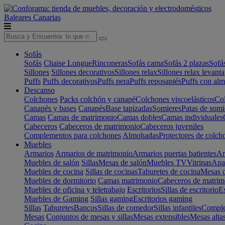
Baleares
Canarias
Sofás
Sofás
Chaise Longue
Rinconeras
Sofás cama
Sofás 2 plazas
Sofá
Sillones
Sillones decorativos
Sillones relax
Sillones relax levant
Puffs
Puffs decorativos
Puffs pera
Puffs reposapiés
Puffs con al
Descanso
Colchones
Packs colchón y canapé
Colchones viscoelásticos
Col
Canapés y bases
Canapés
Base tapizadas
Somieres
Patas de somi
Camas
Camas de matrimonio
Camas dobles
Camas individuales
Cabeceros
Cabeceros de matrimonio
Cabeceros juveniles
Complementos para colchones
Almohadas
Protectores de colch
Muebles
Armarios
Armarios de matrimonio
Armarios puertas batientes
Ar
Muebles de salón
Sillas
Mesas de salón
Muebles TV
Vitrinas
Apa
Muebles de cocina
Sillas de cocinas
Taburetes de cocina
Mesas d
Muebles de dormitorio
Camas matrimonio
Cabeceros de matrim
Muebles de oficina y teletrabajo
Escritorios
Sillas de escritorio
Es
Muebles de Gaming
Sillas gaming
Escritorios gaming
Sillas
Taburetes
Bancos
Sillas de comedor
Sillas infantiles
Complem
Mesas
Conjuntos de mesas y sillas
Mesas extensibles
Mesas alta