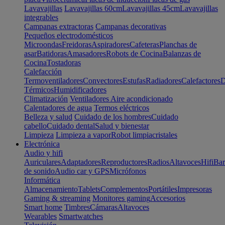
Lavavajillas
Lavavajillas 60cm
Lavavajillas 45cm
Lavavajillas
integrables
Campanas extractoras
Campanas decorativas
Pequeños electrodomésticos
Microondas
Freidoras
Aspiradores
Cafeteras
Planchas de
asar
Batidoras
Amasadores
Robots de Cocina
Balanzas de
Cocina
Tostadoras
Calefacción
Termoventiladores
Convectores
Estufas
Radiadores
Calefactores
D
Térmicos
Humidificadores
Climatización
Ventiladores
Aire acondicionado
Calentadores de agua
Termos eléctricos
Belleza y salud
Cuidado de los hombres
Cuidado
cabello
Cuidado dental
Salud y bienestar
Limpieza
Limpieza a vapor
Robot limpiacristales
Electrónica
Audio y hifi
Auriculares
Adaptadores
Reproductores
Radios
Altavoces
Hifi
Bar
de sonido
Audio car y GPS
Micrófonos
Informática
Almacenamiento
Tablets
Complementos
Portátiles
Impresoras
Gaming & streaming
Monitores gaming
Accesorios
Smart home
Timbres
Cámaras
Altavoces
Wearables
Smartwatches