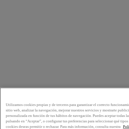
Utilizamos cookies propias y de terceros para garantizar el correcto funcionami
sitio web, analizar la navegación, mejorar nuestros servicios y mostrarte public
personalizada en función de tus hábitos de navegación. Puedes aceptar todas la
pulsando en “Aceptar”, o configurar tus preferencias para seleccionar qué tipos
cookies deseas permitir o rechazar. Para más información, consulta nuestra
Pol