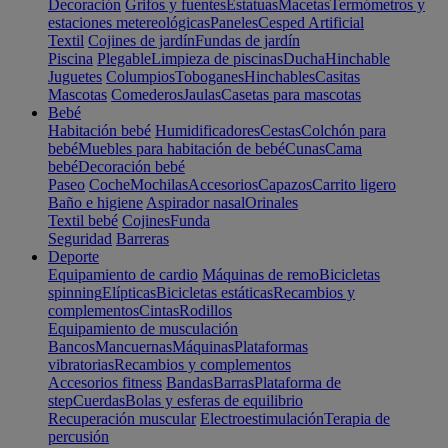
Decoración
Grifos y fuentes
Estatuas
Macetas
Termómetros y
estaciones metereológicas
Paneles
Cesped Artificial
Textil
Cojines de jardín
Fundas de jardín
Piscina
Plegable
Limpieza de piscinas
Ducha
Hinchable
Juguetes
Columpios
Toboganes
Hinchables
Casitas
Mascotas
Comederos
Jaulas
Casetas para mascotas
Bebé
Habitación bebé
Humidificadores
Cestas
Colchón para
bebé
Muebles para habitación de bebé
Cunas
Cama
bebé
Decoración bebé
Paseo
Coche
Mochilas
Accesorios
Capazos
Carrito ligero
Baño e higiene
Aspirador nasal
Orinales
Textil bebé
Cojines
Funda
Seguridad
Barreras
Deporte
Equipamiento de cardio
Máquinas de remo
Bicicletas
spinning
Elípticas
Bicicletas estáticas
Recambios y
complementos
Cintas
Rodillos
Equipamiento de musculación
Bancos
Mancuernas
Máquinas
Plataformas
vibratorias
Recambios y complementos
Accesorios fitness
Bandas
Barras
Plataforma de
step
Cuerdas
Bolas y esferas de equilibrio
Recuperación muscular
Electroestimulación
Terapia de
percusión