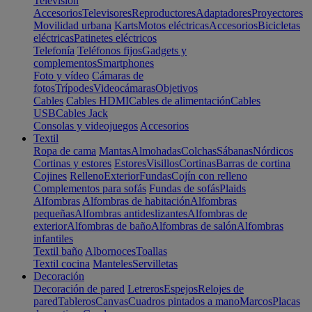
Televisión
Accesorios
Televisores
Reproductores
Adaptadores
Proyectores
Movilidad urbana
Karts
Motos eléctricas
Accesorios
Bicicletas
eléctricas
Patinetes eléctricos
Telefonía
Teléfonos fijos
Gadgets y
complementos
Smartphones
Foto y vídeo
Cámaras de
fotos
Trípodes
Videocámaras
Objetivos
Cables
Cables HDMI
Cables de alimentación
Cables
USB
Cables Jack
Consolas y videojuegos
Accesorios
Textil
Ropa de cama
Mantas
Almohadas
Colchas
Sábanas
Nórdicos
Cortinas y estores
Estores
Visillos
Cortinas
Barras de cortina
Cojines
Relleno
Exterior
Fundas
Cojín con relleno
Complementos para sofás
Fundas de sofás
Plaids
Alfombras
Alfombras de habitación
Alfombras
pequeñas
Alfombras antideslizantes
Alfombras de
exterior
Alfombras de baño
Alfombras de salón
Alfombras
infantiles
Textil baño
Albornoces
Toallas
Textil cocina
Manteles
Servilletas
Decoración
Decoración de pared
Letreros
Espejos
Relojes de
pared
Tableros
Canvas
Cuadros pintados a mano
Marcos
Placas