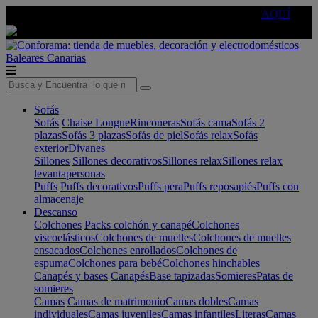
🔵Cambia tu electro con
-10% EXTRA
de descuento ☑️
AQUÍ
Baleares
Canarias
Sofás
Sofás
Chaise Longue
Rinconeras
Sofás cama
Sofás 2
plazas
Sofás 3 plazas
Sofás de piel
Sofás relax
Sofás
exterior
Divanes
Sillones
Sillones decorativos
Sillones relax
Sillones relax
levantapersonas
Puffs
Puffs decorativos
Puffs pera
Puffs reposapiés
Puffs con
almacenaje
Descanso
Colchones
Packs colchón y canapé
Colchones
viscoelásticos
Colchones de muelles
Colchones de muelles
ensacados
Colchones enrollados
Colchones de
espuma
Colchones para bebé
Colchones hinchables
Canapés y bases
Canapés
Base tapizadas
Somieres
Patas de
somieres
Camas
Camas de matrimonio
Camas dobles
Camas
individuales
Camas juveniles
Camas infantiles
Literas
Camas