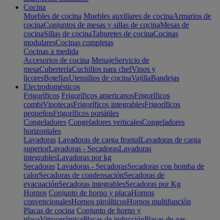
Cocina
Muebles de cocina
Muebles auxiliares de cocina
Armarios de
cocina
Conjuntos de mesas y sillas de cocina
Mesas de
cocina
Sillas de cocina
Taburetes de cocina
Cocinas
modulares
Cocinas completas
Cocinas a medida
Accesorios de cocina
Menaje
Servicio de
mesa
Cubertería
Cuchillos para chef
Vinos y
licores
Botellas
Utensilios de cocina
Vajilla
Bandejas
Electrodomésticos
Frigoríficos
Frigoríficos americanos
Frigoríficos
combi
Vinotecas
Frigoríficos integrables
Frigoríficos
pequeños
Frigoríficos portátiles
Congeladores
Congeladores verticales
Congeladores
horizontales
Lavadoras
Lavadoras de carga frontal
Lavadoras de carga
superior
Lavadoras - Secadoras
Lavadoras
integrables
Lavadoras por kg
Secadoras
Lavadoras - Secadoras
Secadoras con bomba de
calor
Secadoras de condensación
Secadoras de
evacuación
Secadoras integrables
Secadoras por Kg
Hornos
Conjunto de horno y placa
Hornos
convencionales
Hornos pirolíticos
Hornos multifunción
Placas de cocina
Conjunto de horno y
placa
Vitrocerámica
Placas de inducción
Placas de gas