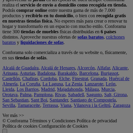
realiza el
servicio de envío a domicilio como recogida en tienda.
Podrás
comprar online
entre nuestra gama de más de 7.000
productos y
recibirlo en tu domicilio
, o bien con
recogida gratis
en nuestras tiendas física.
No esperes más para crear o renovar tu
hogar y transformarlo en un espacio con mucho estilo. Conforama
tiene 300
tiendas de muebles
físicas distribuidas en
6 países
distintos. Aproveche nuestras ofertas de
sofas baratos
,
colchones
baratos
y
liquidaciones de sofas
.
Conforama solo comercializa a través de su website o, físicamente,
en sus
tiendas de sofás
.
Alcalá de Guadaíra
,
Alcalá de Henares
,
Alcorcón
,
Alfafar
,
Alicante
,
Arinaga
,
Asturias
,
Badalona
,
Barakaldo
,
Barcelona
,
Burjassot
,
Castellón
,
Chafiras
,
Cordoba
,
Elche
,
Finestrat
,
Granada
,
Huércal de
Almería
,
La Coruña
,
La Laguna
,
La Zenia
,
Lanzarote
,
León
,
Lleida
,
Los Barrios
,
Madrid
,
Majadahonda
,
Málaga
,
Murcia
,
Orotava
,
Palma
,
Pamplona
,
Rivas
,
Sabadell
,
Sagunto
,
Salt, Girona
,
San Sebastian
,
Sant Boi
,
Santander
,
Santiago de Compostela
,
Sevilla
,
Tamaraceite
,
Terrassa
,
Viana
,
Vilanova i la Geltrú
,
Zaragoza
Ver más >>
© Conforama
Términos y Condiciones
Política de privacidad
Política de cookies
Configuración de Cookies