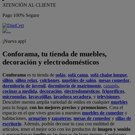
ATENCIÓN AL CLIENTE
Pago 100% Seguro
¡Nueva app!
Conforama, tu tienda de muebles,
decoración y electrodomésticos
Conforama
es tu tienda de
sofás
,
sofá cama
,
sofá chaise longue
,
sillón
,
sillón relax
,
colchones
,
muebles de salón
,
mesas comedor
,
dormitorio de juvenil
,
dormitorio de matrimonio
,
canapés
,
cocinas a medida
,
decoración
,
electrodomésticos
,
frigoríficos
,
microondas
,
lavavajillas
,
lavadora secadora
, y
televisiones
.
Descubre nuestra amplia variedad de estilos en cualquier
muebles
para tu hogar,
con los mejores precios y promociones
. Crea el
espacio en el que vives gracias a nuestros
muebles de comedor
y
habitaciones,
armarios
y
zapateros
,
mesas de comedor
y
sillas de
escritorio
. Además, podrás decorar tu casa con multitud de
artículos, tener el mejor ocio con los productos de
imagen y sonido
y aprovechar tu
jardín
en las épocas de buen tiempo. Conforama