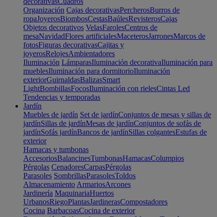
decorativas
Cuadros
Organización
Cajas decorativas
Percheros
Burros de
ropa
Joyeros
Biombos
Cestas
Baúles
Revisteros
Cajas
Objetos decorativos
Velas
Faroles
Centros de
mesa
Navidad
Flores artificiales
Maceteros
Jarrones
Marcos de
fotos
Figuras decorativas
Cajitas y
joyeros
Relojes
Ambientadores
Iluminación
Lámparas
Iluminación decorativa
Iluminación para
muebles
Iluminación para dormitorio
Iluminación
exterior
Guirnaldas
Balizas
Smart
Light
Bombillas
Focos
Iluminación con rieles
Cintas Led
Tendencias y temporadas
Jardín
Muebles de jardín
Set de jardín
Conjuntos de mesas y sillas de
jardín
Sillas de jardín
Mesas de jardín
Conjuntos de sofás de
jardín
Sofás jardín
Bancos de jardín
Sillas colgantes
Estufas de
exterior
Hamacas y tumbonas
Accesorios
Balancines
Tumbonas
Hamacas
Columpios
Pérgolas
Cenadores
Carpas
Pérgolas
Parasoles
Sombrillas
Parasoles
Toldos
Almacenamiento
Armarios
Arcones
Jardinería
Maquinaria
Huertos
Urbanos
Riego
Plantas
Jardineras
Compostadores
Cocina
Barbacoas
Cocina de exterior