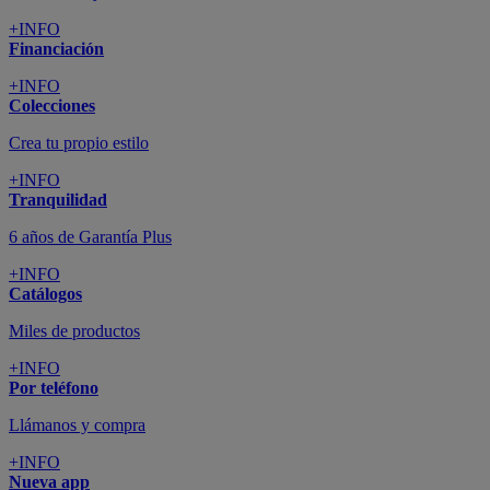
+INFO
Financiación
+INFO
Colecciones
Crea tu propio estilo
+INFO
Tranquilidad
6 años de Garantía Plus
+INFO
Catálogos
Miles de productos
+INFO
Por teléfono
Llámanos y compra
+INFO
Nueva app