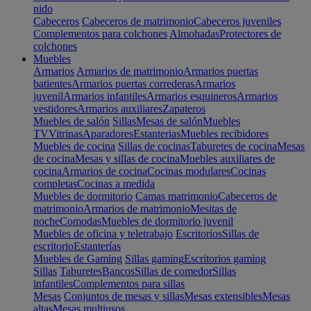
nido
Cabeceros
Cabeceros de matrimonio
Cabeceros juveniles
Complementos para colchones
Almohadas
Protectores de
colchones
Muebles
Armarios
Armarios de matrimonio
Armarios puertas
batientes
Armarios puertas correderas
Armarios
juvenil
Armarios infantiles
Armarios esquineros
Armarios
vestidores
Armarios auxiliares
Zapateros
Muebles de salón
Sillas
Mesas de salón
Muebles
TV
Vitrinas
Aparadores
Estanterias
Muebles recibidores
Muebles de cocina
Sillas de cocinas
Taburetes de cocina
Mesas
de cocina
Mesas y sillas de cocina
Muebles auxiliares de
cocina
Armarios de cocina
Cocinas modulares
Cocinas
completas
Cocinas a medida
Muebles de dormitorio
Camas matrimonio
Cabeceros de
matrimonio
Armarios de matrimonio
Mesitas de
noche
Comodas
Muebles de dormitorio juvenil
Muebles de oficina y teletrabajo
Escritorios
Sillas de
escritorio
Estanterías
Muebles de Gaming
Sillas gaming
Escritorios gaming
Sillas
Taburetes
Bancos
Sillas de comedor
Sillas
infantiles
Complementos para sillas
Mesas
Conjuntos de mesas y sillas
Mesas extensibles
Mesas
altas
Mesas multiusos