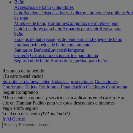
Baño
Accesorios de baño
Colgadores
baño
Papeleras
Dispensadores
Toalleros
Jaboneras
Escobillero
Port
de ropa
Muebles de baño
Botiquines
Conjuntos de muebles para
baño
Tocadores para baño
Armarios para baño
Repisa para
baño
Espejos de baño
Espejos de baño sin Luz
Espejos de baño
iluminados
Espejos de baño con aumento
Sanitarios
Bañeras
Lavabos
Mamparas
Grifería
Grifos para cocina
Grifos para ducha
Seguridad de baño
Barras de seguridad para baño
Resumen de tu pedido
¡Tu carrito está vacío!
Suscríbete a la newsletter
Todas las promociones
Colecciones
Conforama
Tarjeta Conforama
Financiación
Catálogos Conforama
Seguir Comprando
*Descuentos, cupones y servicios son aplicados en el carrito. Haz
clic en Tramitar Pedido para ver estos descuentos e importes
Pago 100% seguro
Total con descuento
(IVA incluido*)
Ir Al Carrito