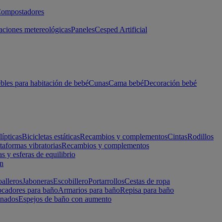
ompostadores
aciones metereológicas
Paneles
Cesped Artificial
les para habitación de bebé
Cunas
Cama bebé
Decoración bebé
lípticas
Bicicletas estáticas
Recambios y complementos
Cintas
Rodillos
taformas vibratorias
Recambios y complementos
s y esferas de equilibrio
ón
alleros
Jaboneras
Escobillero
Portarrollos
Cestas de ropa
cadores para baño
Armarios para baño
Repisa para baño
inados
Espejos de baño con aumento