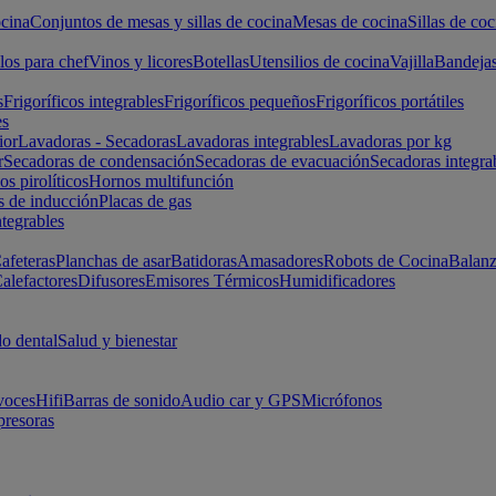
cina
Conjuntos de mesas y sillas de cocina
Mesas de cocina
Sillas de coc
los para chef
Vinos y licores
Botellas
Utensilios de cocina
Vajilla
Bandeja
s
Frigoríficos integrables
Frigoríficos pequeños
Frigoríficos portátiles
es
ior
Lavadoras - Secadoras
Lavadoras integrables
Lavadoras por kg
r
Secadoras de condensación
Secadoras de evacuación
Secadoras integra
s pirolíticos
Hornos multifunción
s de inducción
Placas de gas
ntegrables
afeteras
Planchas de asar
Batidoras
Amasadores
Robots de Cocina
Balanz
alefactores
Difusores
Emisores Térmicos
Humidificadores
o dental
Salud y bienestar
voces
Hifi
Barras de sonido
Audio car y GPS
Micrófonos
presoras