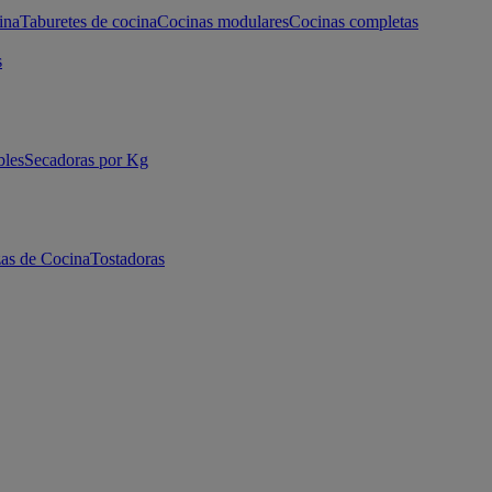
ina
Taburetes de cocina
Cocinas modulares
Cocinas completas
s
bles
Secadoras por Kg
as de Cocina
Tostadoras