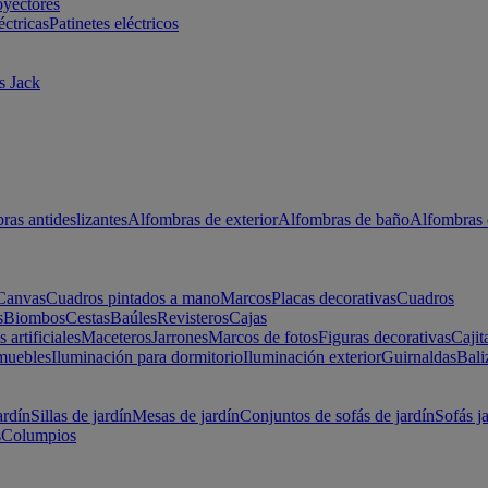
oyectores
éctricas
Patinetes eléctricos
s Jack
ras antideslizantes
Alfombras de exterior
Alfombras de baño
Alfombras 
Canvas
Cuadros pintados a mano
Marcos
Placas decorativas
Cuadros
s
Biombos
Cestas
Baúles
Revisteros
Cajas
s artificiales
Maceteros
Jarrones
Marcos de fotos
Figuras decorativas
Cajit
muebles
Iluminación para dormitorio
Iluminación exterior
Guirnaldas
Bali
ardín
Sillas de jardín
Mesas de jardín
Conjuntos de sofás de jardín
Sofás j
s
Columpios