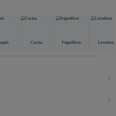
napés
Cocina
Frigoríficos
Lavadoras