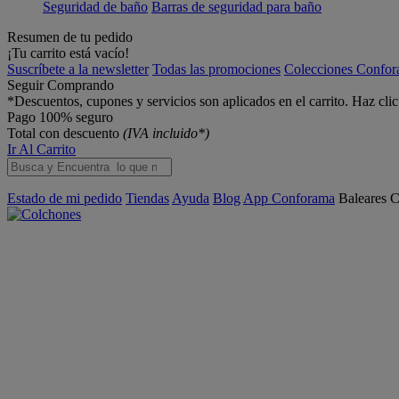
Seguridad de baño
Barras de seguridad para baño
Resumen de tu pedido
¡Tu carrito está vacío!
Suscríbete a la newsletter
Todas las promociones
Colecciones Confo
Seguir Comprando
*Descuentos, cupones y servicios son aplicados en el carrito. Haz cli
Pago 100% seguro
Total con descuento
(IVA incluido*)
Ir Al Carrito
Estado de mi pedido
Tiendas
Ayuda
Blog
App Conforama
Baleares
C