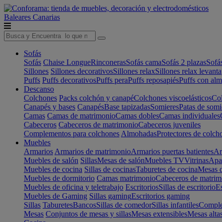
Baleares
Canarias
Sofás
Sofás
Chaise Longue
Rinconeras
Sofás cama
Sofás 2 plazas
Sofá
Sillones
Sillones decorativos
Sillones relax
Sillones relax levant
Puffs
Puffs decorativos
Puffs pera
Puffs reposapiés
Puffs con al
Descanso
Colchones
Packs colchón y canapé
Colchones viscoelásticos
Col
Canapés y bases
Canapés
Base tapizadas
Somieres
Patas de somi
Camas
Camas de matrimonio
Camas dobles
Camas individuales
Cabeceros
Cabeceros de matrimonio
Cabeceros juveniles
Complementos para colchones
Almohadas
Protectores de colch
Muebles
Armarios
Armarios de matrimonio
Armarios puertas batientes
Ar
Muebles de salón
Sillas
Mesas de salón
Muebles TV
Vitrinas
Apa
Muebles de cocina
Sillas de cocinas
Taburetes de cocina
Mesas d
Muebles de dormitorio
Camas matrimonio
Cabeceros de matrim
Muebles de oficina y teletrabajo
Escritorios
Sillas de escritorio
Es
Muebles de Gaming
Sillas gaming
Escritorios gaming
Sillas
Taburetes
Bancos
Sillas de comedor
Sillas infantiles
Complem
Mesas
Conjuntos de mesas y sillas
Mesas extensibles
Mesas alta