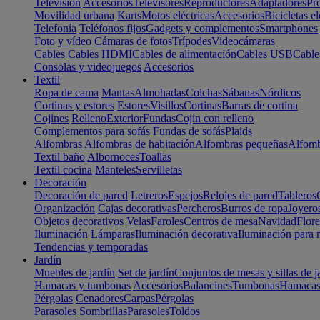
Televisión
Accesorios
Televisores
Reproductores
Adaptadores
Pr
Movilidad urbana
Karts
Motos eléctricas
Accesorios
Bicicletas el
Telefonía
Teléfonos fijos
Gadgets y complementos
Smartphones
Foto y vídeo
Cámaras de fotos
Trípodes
Videocámaras
Cables
Cables HDMI
Cables de alimentación
Cables USB
Cable
Consolas y videojuegos
Accesorios
Textil
Ropa de cama
Mantas
Almohadas
Colchas
Sábanas
Nórdicos
Cortinas y estores
Estores
Visillos
Cortinas
Barras de cortina
Cojines
Relleno
Exterior
Fundas
Cojín con relleno
Complementos para sofás
Fundas de sofás
Plaids
Alfombras
Alfombras de habitación
Alfombras pequeñas
Alfomb
Textil baño
Albornoces
Toallas
Textil cocina
Manteles
Servilletas
Decoración
Decoración de pared
Letreros
Espejos
Relojes de pared
Tableros
Organización
Cajas decorativas
Percheros
Burros de ropa
Joyero
Objetos decorativos
Velas
Faroles
Centros de mesa
Navidad
Flore
Iluminación
Lámparas
Iluminación decorativa
Iluminación para 
Tendencias y temporadas
Jardín
Muebles de jardín
Set de jardín
Conjuntos de mesas y sillas de j
Hamacas y tumbonas
Accesorios
Balancines
Tumbonas
Hamaca
Pérgolas
Cenadores
Carpas
Pérgolas
Parasoles
Sombrillas
Parasoles
Toldos