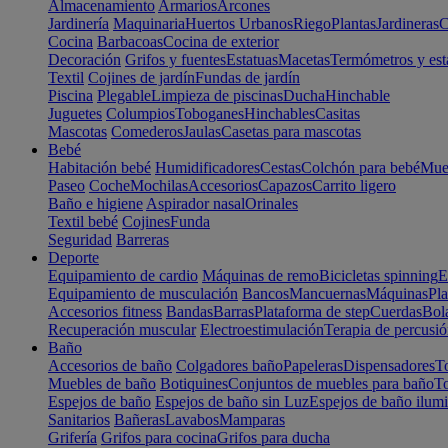
Almacenamiento
Armarios
Arcones
Jardinería
Maquinaria
Huertos Urbanos
Riego
Plantas
Jardineras
C
Cocina
Barbacoas
Cocina de exterior
Decoración
Grifos y fuentes
Estatuas
Macetas
Termómetros y est
Textil
Cojines de jardín
Fundas de jardín
Piscina
Plegable
Limpieza de piscinas
Ducha
Hinchable
Juguetes
Columpios
Toboganes
Hinchables
Casitas
Mascotas
Comederos
Jaulas
Casetas para mascotas
Bebé
Habitación bebé
Humidificadores
Cestas
Colchón para bebé
Mueb
Paseo
Coche
Mochilas
Accesorios
Capazos
Carrito ligero
Baño e higiene
Aspirador nasal
Orinales
Textil bebé
Cojines
Funda
Seguridad
Barreras
Deporte
Equipamiento de cardio
Máquinas de remo
Bicicletas spinning
E
Equipamiento de musculación
Bancos
Mancuernas
Máquinas
Pla
Accesorios fitness
Bandas
Barras
Plataforma de step
Cuerdas
Bola
Recuperación muscular
Electroestimulación
Terapia de percusi
Baño
Accesorios de baño
Colgadores baño
Papeleras
Dispensadores
To
Muebles de baño
Botiquines
Conjuntos de muebles para baño
To
Espejos de baño
Espejos de baño sin Luz
Espejos de baño ilum
Sanitarios
Bañeras
Lavabos
Mamparas
Grifería
Grifos para cocina
Grifos para ducha