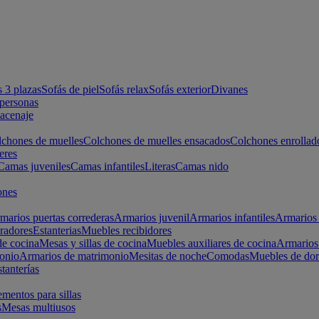
s 3 plazas
Sofás de piel
Sofás relax
Sofás exterior
Divanes
apersonas
macenaje
chones de muelles
Colchones de muelles ensacados
Colchones enrollad
eres
Camas juveniles
Camas infantiles
Literas
Camas nido
ones
marios puertas correderas
Armarios juvenil
Armarios infantiles
Armarios 
radores
Estanterias
Muebles recibidores
e cocina
Mesas y sillas de cocina
Muebles auxiliares de cocina
Armarios
onio
Armarios de matrimonio
Mesitas de noche
Comodas
Muebles de dor
tanterías
entos para sillas
s
Mesas multiusos