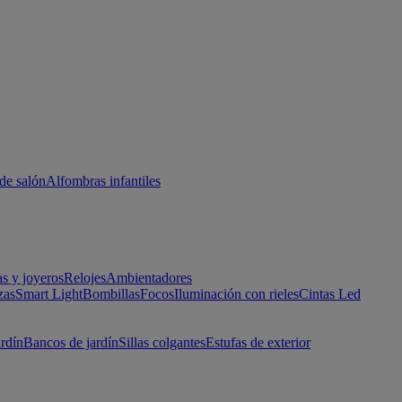
de salón
Alfombras infantiles
as y joyeros
Relojes
Ambientadores
zas
Smart Light
Bombillas
Focos
Iluminación con rieles
Cintas Led
ardín
Bancos de jardín
Sillas colgantes
Estufas de exterior