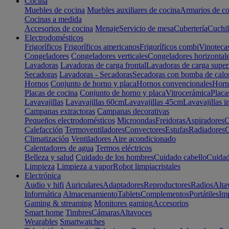
Cocina
Muebles de cocina
Muebles auxiliares de cocina
Armarios de co
Cocinas a medida
Accesorios de cocina
Menaje
Servicio de mesa
Cubertería
Cuchil
Electrodomésticos
Frigoríficos
Frigoríficos americanos
Frigoríficos combi
Vinoteca
Congeladores
Congeladores verticales
Congeladores horizontal
Lavadoras
Lavadoras de carga frontal
Lavadoras de carga super
Secadoras
Lavadoras - Secadoras
Secadoras con bomba de calo
Hornos
Conjunto de horno y placa
Hornos convencionales
Horno
Placas de cocina
Conjunto de horno y placa
Vitrocerámica
Placa
Lavavajillas
Lavavajillas 60cm
Lavavajillas 45cm
Lavavajillas i
Campanas extractoras
Campanas decorativas
Pequeños electrodomésticos
Microondas
Freidoras
Aspiradores
C
Calefacción
Termoventiladores
Convectores
Estufas
Radiadores
C
Climatización
Ventiladores
Aire acondicionado
Calentadores de agua
Termos eléctricos
Belleza y salud
Cuidado de los hombres
Cuidado cabello
Cuidad
Limpieza
Limpieza a vapor
Robot limpiacristales
Electrónica
Audio y hifi
Auriculares
Adaptadores
Reproductores
Radios
Alta
Informática
Almacenamiento
Tablets
Complementos
Portátiles
Im
Gaming & streaming
Monitores gaming
Accesorios
Smart home
Timbres
Cámaras
Altavoces
Wearables
Smartwatches