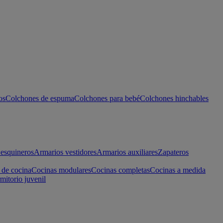
os
Colchones de espuma
Colchones para bebé
Colchones hinchables
esquineros
Armarios vestidores
Armarios auxiliares
Zapateros
 de cocina
Cocinas modulares
Cocinas completas
Cocinas a medida
mitorio juvenil