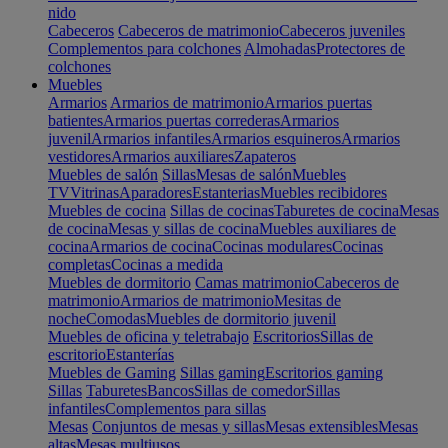
nido
Cabeceros
Cabeceros de matrimonio
Cabeceros juveniles
Complementos para colchones
Almohadas
Protectores de
colchones
Muebles
Armarios
Armarios de matrimonio
Armarios puertas
batientes
Armarios puertas correderas
Armarios
juvenil
Armarios infantiles
Armarios esquineros
Armarios
vestidores
Armarios auxiliares
Zapateros
Muebles de salón
Sillas
Mesas de salón
Muebles
TV
Vitrinas
Aparadores
Estanterias
Muebles recibidores
Muebles de cocina
Sillas de cocinas
Taburetes de cocina
Mesas
de cocina
Mesas y sillas de cocina
Muebles auxiliares de
cocina
Armarios de cocina
Cocinas modulares
Cocinas
completas
Cocinas a medida
Muebles de dormitorio
Camas matrimonio
Cabeceros de
matrimonio
Armarios de matrimonio
Mesitas de
noche
Comodas
Muebles de dormitorio juvenil
Muebles de oficina y teletrabajo
Escritorios
Sillas de
escritorio
Estanterías
Muebles de Gaming
Sillas gaming
Escritorios gaming
Sillas
Taburetes
Bancos
Sillas de comedor
Sillas
infantiles
Complementos para sillas
Mesas
Conjuntos de mesas y sillas
Mesas extensibles
Mesas
altas
Mesas multiusos