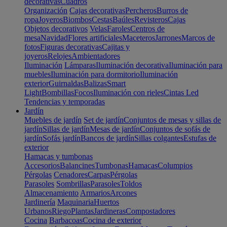
decorativas
Cuadros
Organización
Cajas decorativas
Percheros
Burros de
ropa
Joyeros
Biombos
Cestas
Baúles
Revisteros
Cajas
Objetos decorativos
Velas
Faroles
Centros de
mesa
Navidad
Flores artificiales
Maceteros
Jarrones
Marcos de
fotos
Figuras decorativas
Cajitas y
joyeros
Relojes
Ambientadores
Iluminación
Lámparas
Iluminación decorativa
Iluminación para
muebles
Iluminación para dormitorio
Iluminación
exterior
Guirnaldas
Balizas
Smart
Light
Bombillas
Focos
Iluminación con rieles
Cintas Led
Tendencias y temporadas
Jardín
Muebles de jardín
Set de jardín
Conjuntos de mesas y sillas de
jardín
Sillas de jardín
Mesas de jardín
Conjuntos de sofás de
jardín
Sofás jardín
Bancos de jardín
Sillas colgantes
Estufas de
exterior
Hamacas y tumbonas
Accesorios
Balancines
Tumbonas
Hamacas
Columpios
Pérgolas
Cenadores
Carpas
Pérgolas
Parasoles
Sombrillas
Parasoles
Toldos
Almacenamiento
Armarios
Arcones
Jardinería
Maquinaria
Huertos
Urbanos
Riego
Plantas
Jardineras
Compostadores
Cocina
Barbacoas
Cocina de exterior