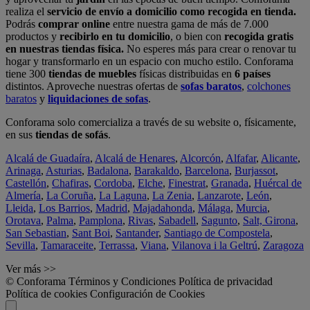
realiza el
servicio de envío a domicilio como recogida en tienda.
Podrás
comprar online
entre nuestra gama de más de 7.000
productos y
recibirlo en tu domicilio
, o bien con
recogida gratis
en nuestras tiendas física.
No esperes más para crear o renovar tu
hogar y transformarlo en un espacio con mucho estilo. Conforama
tiene 300
tiendas de muebles
físicas distribuidas en
6 países
distintos. Aproveche nuestras ofertas de
sofas baratos
,
colchones
baratos
y
liquidaciones de sofas
.
Conforama solo comercializa a través de su website o, físicamente,
en sus
tiendas de sofás
.
Alcalá de Guadaíra
,
Alcalá de Henares
,
Alcorcón
,
Alfafar
,
Alicante
,
Arinaga
,
Asturias
,
Badalona
,
Barakaldo
,
Barcelona
,
Burjassot
,
Castellón
,
Chafiras
,
Cordoba
,
Elche
,
Finestrat
,
Granada
,
Huércal de
Almería
,
La Coruña
,
La Laguna
,
La Zenia
,
Lanzarote
,
León
,
Lleida
,
Los Barrios
,
Madrid
,
Majadahonda
,
Málaga
,
Murcia
,
Orotava
,
Palma
,
Pamplona
,
Rivas
,
Sabadell
,
Sagunto
,
Salt, Girona
,
San Sebastian
,
Sant Boi
,
Santander
,
Santiago de Compostela
,
Sevilla
,
Tamaraceite
,
Terrassa
,
Viana
,
Vilanova i la Geltrú
,
Zaragoza
Ver más >>
© Conforama
Términos y Condiciones
Política de privacidad
Política de cookies
Configuración de Cookies