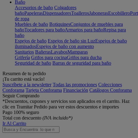
Baño
Accesorios de baño
Colgadores
baño
Papeleras
Dispensadores
Toalleros
Jaboneras
Escobillero
Port
de ropa
Muebles de baño
Botiquines
Conjuntos de muebles para
baño
Tocadores para baño
Armarios para baño
Repisa para
baño
Espejos de baño
Espejos de baño sin Luz
Espejos de baño
iluminados
Espejos de baño con aumento
Sanitarios
Bañeras
Lavabos
Mamparas
Grifería
Grifos para cocina
Grifos para ducha
Seguridad de baño
Barras de seguridad para baño
Resumen de tu pedido
¡Tu carrito está vacío!
Suscríbete a la newsletter
Todas las promociones
Colecciones
Conforama
Tarjeta Conforama
Financiación
Catálogos Conforama
Seguir Comprando
*Descuentos, cupones y servicios son aplicados en el carrito. Haz
clic en Tramitar Pedido para ver estos descuentos e importes
Pago 100% seguro
Total con descuento
(IVA incluido*)
Ir Al Carrito