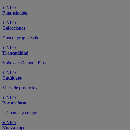
+INFO
Financiación
+INFO
Colecciones
Crea tu propio estilo
+INFO
Tranquilidad
6 años de Garantía Plus
+INFO
Catálogos
Miles de productos
+INFO
Por teléfono
Llámanos y compra
+INFO
Nueva app