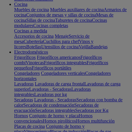
Cocina
Muebles de cocina
Muebles auxiliares de cocina
Armarios de
cocina
Conjuntos de mesas y sillas de cocina
Mesas de
cocina
Sillas de cocina
Taburetes de cocina
Cocinas
modulares
Cocinas completas
Cocinas a medida
Accesorios de cocina
Menaje
Servicio de
mesa
Cubertería
Cuchillos para chef
Vinos y
licores
Botellas
Utensilios de cocina
Vajilla
Bandejas
Electrodomésticos
Frigoríficos
Frigoríficos americanos
Frigoríficos
combi
Vinotecas
Frigoríficos integrables
Frigoríficos
pequeños
Frigoríficos portátiles
Congeladores
Congeladores verticales
Congeladores
horizontales
Lavadoras
Lavadoras de carga frontal
Lavadoras de carga
superior
Lavadoras - Secadoras
Lavadoras
integrables
Lavadoras por kg
Secadoras
Lavadoras - Secadoras
Secadoras con bomba de
calor
Secadoras de condensación
Secadoras de
evacuación
Secadoras integrables
Secadoras por Kg
Hornos
Conjunto de horno y placa
Hornos
convencionales
Hornos pirolíticos
Hornos multifunción
Placas de cocina
Conjunto de horno y
placa
Vitrocerámica
Placas de inducción
Placas de gas