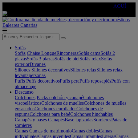
🔵Cambia tu electro con
-10% EXTRA
de descuento ☑️
AQUÍ
Baleares
Canarias
Sofás
Sofás
Chaise Longue
Rinconeras
Sofás cama
Sofás 2
plazas
Sofás 3 plazas
Sofás de piel
Sofás relax
Sofás
exterior
Divanes
Sillones
Sillones decorativos
Sillones relax
Sillones relax
levantapersonas
Puffs
Puffs decorativos
Puffs pera
Puffs reposapiés
Puffs con
almacenaje
Descanso
Colchones
Packs colchón y canapé
Colchones
viscoelásticos
Colchones de muelles
Colchones de muelles
ensacados
Colchones enrollados
Colchones de
espuma
Colchones para bebé
Colchones hinchables
Canapés y bases
Canapés
Base tapizadas
Somieres
Patas de
somieres
Camas
Camas de matrimonio
Camas dobles
Camas
individuales
Camas juveniles
Camas infantiles
Literas
Camas