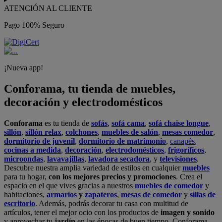
ATENCIÓN AL CLIENTE
Pago 100% Seguro
¡Nueva app!
Conforama, tu tienda de muebles,
decoración y electrodomésticos
Conforama
es tu tienda de
sofás
,
sofá cama
,
sofá chaise longue
,
sillón
,
sillón relax
,
colchones
,
muebles de salón
,
mesas comedor
,
dormitorio de juvenil
,
dormitorio de matrimonio
,
canapés
,
cocinas a medida
,
decoración
,
electrodomésticos
,
frigoríficos
,
microondas
,
lavavajillas
,
lavadora secadora
, y
televisiones
.
Descubre nuestra amplia variedad de estilos en cualquier
muebles
para tu hogar,
con los mejores precios y promociones
. Crea el
espacio en el que vives gracias a nuestros
muebles de comedor
y
habitaciones,
armarios
y
zapateros
,
mesas de comedor
y
sillas de
escritorio
. Además, podrás decorar tu casa con multitud de
artículos, tener el mejor ocio con los productos de
imagen y sonido
y aprovechar tu
jardín
en las épocas de buen tiempo. Conforama