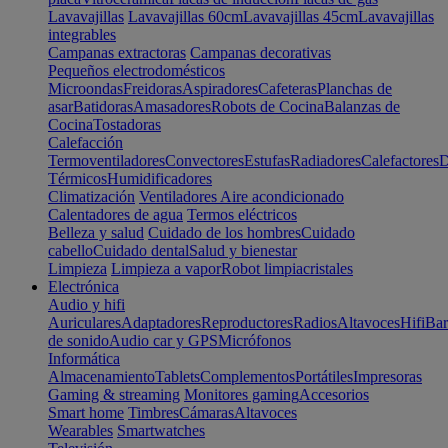
Lavavajillas
Lavavajillas 60cm
Lavavajillas 45cm
Lavavajillas
integrables
Campanas extractoras
Campanas decorativas
Pequeños electrodomésticos
Microondas
Freidoras
Aspiradores
Cafeteras
Planchas de
asar
Batidoras
Amasadores
Robots de Cocina
Balanzas de
Cocina
Tostadoras
Calefacción
Termoventiladores
Convectores
Estufas
Radiadores
Calefactores
D
Térmicos
Humidificadores
Climatización
Ventiladores
Aire acondicionado
Calentadores de agua
Termos eléctricos
Belleza y salud
Cuidado de los hombres
Cuidado
cabello
Cuidado dental
Salud y bienestar
Limpieza
Limpieza a vapor
Robot limpiacristales
Electrónica
Audio y hifi
Auriculares
Adaptadores
Reproductores
Radios
Altavoces
Hifi
Bar
de sonido
Audio car y GPS
Micrófonos
Informática
Almacenamiento
Tablets
Complementos
Portátiles
Impresoras
Gaming & streaming
Monitores gaming
Accesorios
Smart home
Timbres
Cámaras
Altavoces
Wearables
Smartwatches