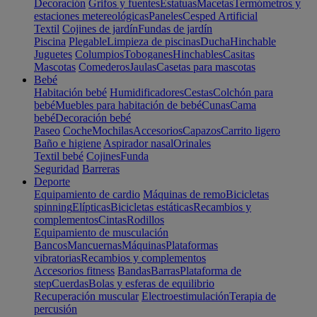
Decoración
Grifos y fuentes
Estatuas
Macetas
Termómetros y
estaciones metereológicas
Paneles
Cesped Artificial
Textil
Cojines de jardín
Fundas de jardín
Piscina
Plegable
Limpieza de piscinas
Ducha
Hinchable
Juguetes
Columpios
Toboganes
Hinchables
Casitas
Mascotas
Comederos
Jaulas
Casetas para mascotas
Bebé
Habitación bebé
Humidificadores
Cestas
Colchón para
bebé
Muebles para habitación de bebé
Cunas
Cama
bebé
Decoración bebé
Paseo
Coche
Mochilas
Accesorios
Capazos
Carrito ligero
Baño e higiene
Aspirador nasal
Orinales
Textil bebé
Cojines
Funda
Seguridad
Barreras
Deporte
Equipamiento de cardio
Máquinas de remo
Bicicletas
spinning
Elípticas
Bicicletas estáticas
Recambios y
complementos
Cintas
Rodillos
Equipamiento de musculación
Bancos
Mancuernas
Máquinas
Plataformas
vibratorias
Recambios y complementos
Accesorios fitness
Bandas
Barras
Plataforma de
step
Cuerdas
Bolas y esferas de equilibrio
Recuperación muscular
Electroestimulación
Terapia de
percusión