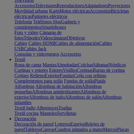
Televisión
Accesorios
Televisores
Reproductores
Adaptadores
Proyectores
Movilidad urbana
Karts
Motos eléctricas
Accesorios
Bicicletas
eléctricas
Patinetes eléctricos
Telefonía
Teléfonos fijos
Gadgets y
complementos
Smartphones
Foto y vídeo
Cámaras de
fotos
Trípodes
Videocámaras
Objetivos
Cables
Cables HDMI
Cables de alimentación
Cables
USB
Cables Jack
Consolas y videojuegos
Accesorios
Textil
Ropa de cama
Mantas
Almohadas
Colchas
Sábanas
Nórdicos
Cortinas y estores
Estores
Visillos
Cortinas
Barras de cortina
Cojines
Relleno
Exterior
Fundas
Cojín con relleno
Complementos para sofás
Fundas de sofás
Plaids
Alfombras
Alfombras de habitación
Alfombras
pequeñas
Alfombras antideslizantes
Alfombras de
exterior
Alfombras de baño
Alfombras de salón
Alfombras
infantiles
Textil baño
Albornoces
Toallas
Textil cocina
Manteles
Servilletas
Decoración
Decoración de pared
Letreros
Espejos
Relojes de
pared
Tableros
Canvas
Cuadros pintados a mano
Marcos
Placas