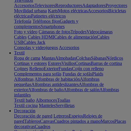
Televisión
Accesorios
Televisores
Reproductores
Adaptadores
Proyectores
Movilidad urbana
Karts
Motos eléctricas
Accesorios
Bicicletas
eléctricas
Patinetes eléctricos
Telefonía
Teléfonos fijos
Gadgets y
complementos
Smartphones
Foto y vídeo
Cámaras de fotos
Trípodes
Videocámaras
Cables
Cables HDMI
Cables de alimentación
Cables
USB
Cables Jack
Consolas y videojuegos
Accesorios
Textil
Ropa de cama
Mantas
Almohadas
Colchas
Sábanas
Nórdicos
Cortinas y estores
Estores
Visillos
Cortinas
Barras de cortina
Cojines
Relleno
Exterior
Fundas
Cojín con relleno
Complementos para sofás
Fundas de sofás
Plaids
Alfombras
Alfombras de habitación
Alfombras
pequeñas
Alfombras antideslizantes
Alfombras de
exterior
Alfombras de baño
Alfombras de salón
Alfombras
infantiles
Textil baño
Albornoces
Toallas
Textil cocina
Manteles
Servilletas
Decoración
Decoración de pared
Letreros
Espejos
Relojes de
pared
Tableros
Canvas
Cuadros pintados a mano
Marcos
Placas
decorativas
Cuadros