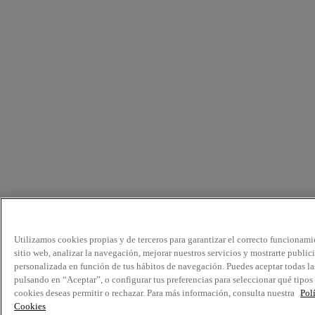
Utilizamos cookies propias y de terceros para garantizar el correcto funcionami
sitio web, analizar la navegación, mejorar nuestros servicios y mostrarte public
personalizada en función de tus hábitos de navegación. Puedes aceptar todas la
pulsando en “Aceptar”, o configurar tus preferencias para seleccionar qué tipos
cookies deseas permitir o rechazar. Para más información, consulta nuestra
Pol
Cookies