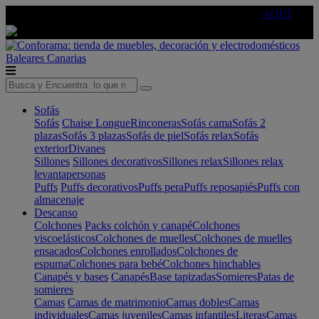
🔵Cambia tu electro con
-10% EXTRA
de descuento ☑️
AQUÍ
Baleares
Canarias
Sofás
Sofás
Chaise Longue
Rinconeras
Sofás cama
Sofás 2
plazas
Sofás 3 plazas
Sofás de piel
Sofás relax
Sofás
exterior
Divanes
Sillones
Sillones decorativos
Sillones relax
Sillones relax
levantapersonas
Puffs
Puffs decorativos
Puffs pera
Puffs reposapiés
Puffs con
almacenaje
Descanso
Colchones
Packs colchón y canapé
Colchones
viscoelásticos
Colchones de muelles
Colchones de muelles
ensacados
Colchones enrollados
Colchones de
espuma
Colchones para bebé
Colchones hinchables
Canapés y bases
Canapés
Base tapizadas
Somieres
Patas de
somieres
Camas
Camas de matrimonio
Camas dobles
Camas
individuales
Camas juveniles
Camas infantiles
Literas
Camas