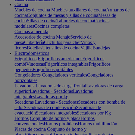
Cocina
Muebles de cocina
Muebles auxiliares de cocina
Armarios de
cocina
Conjuntos de mesas y sillas de cocina
Mesas de
cocina
Sillas de cocina
Taburetes de cocina
Cocinas
modulares
Cocinas completas
Cocinas a medida
Accesorios de cocina
Menaje
Servicio de
mesa
Cubertería
Cuchillos para chef
Vinos y
licores
Botellas
Utensilios de cocina
Vajilla
Bandejas
Electrodomésticos
Frigoríficos
Frigoríficos americanos
Frigoríficos
combi
Vinotecas
Frigoríficos integrables
Frigoríficos
pequeños
Frigoríficos portátiles
Congeladores
Congeladores verticales
Congeladores
horizontales
Lavadoras
Lavadoras de carga frontal
Lavadoras de carga
superior
Lavadoras - Secadoras
Lavadoras
integrables
Lavadoras por kg
Secadoras
Lavadoras - Secadoras
Secadoras con bomba de
calor
Secadoras de condensación
Secadoras de
evacuación
Secadoras integrables
Secadoras por Kg
Hornos
Conjunto de horno y placa
Hornos
convencionales
Hornos pirolíticos
Hornos multifunción
Placas de cocina
Conjunto de horno y
placa
Vitrocerámica
Placas de inducción
Placas de gas