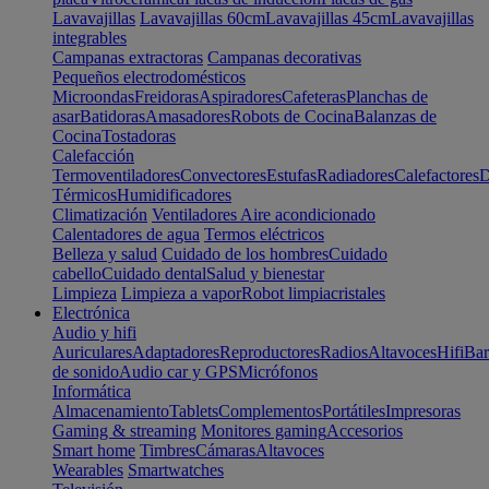
Lavavajillas
Lavavajillas 60cm
Lavavajillas 45cm
Lavavajillas
integrables
Campanas extractoras
Campanas decorativas
Pequeños electrodomésticos
Microondas
Freidoras
Aspiradores
Cafeteras
Planchas de
asar
Batidoras
Amasadores
Robots de Cocina
Balanzas de
Cocina
Tostadoras
Calefacción
Termoventiladores
Convectores
Estufas
Radiadores
Calefactores
D
Térmicos
Humidificadores
Climatización
Ventiladores
Aire acondicionado
Calentadores de agua
Termos eléctricos
Belleza y salud
Cuidado de los hombres
Cuidado
cabello
Cuidado dental
Salud y bienestar
Limpieza
Limpieza a vapor
Robot limpiacristales
Electrónica
Audio y hifi
Auriculares
Adaptadores
Reproductores
Radios
Altavoces
Hifi
Bar
de sonido
Audio car y GPS
Micrófonos
Informática
Almacenamiento
Tablets
Complementos
Portátiles
Impresoras
Gaming & streaming
Monitores gaming
Accesorios
Smart home
Timbres
Cámaras
Altavoces
Wearables
Smartwatches