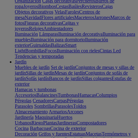
Organización
Cajas decorativas
Percheros
Burros de
ropa
Joyeros
Biombos
Cestas
Baúles
Revisteros
Cajas
Objetos decorativos
Velas
Faroles
Centros de
mesa
Navidad
Flores artificiales
Maceteros
Jarrones
Marcos de
fotos
Figuras decorativas
Cajitas y
joyeros
Relojes
Ambientadores
Iluminación
Lámparas
Iluminación decorativa
Iluminación para
muebles
Iluminación para dormitorio
Iluminación
exterior
Guirnaldas
Balizas
Smart
Light
Bombillas
Focos
Iluminación con rieles
Cintas Led
Tendencias y temporadas
Jardín
Muebles de jardín
Set de jardín
Conjuntos de mesas y sillas de
jardín
Sillas de jardín
Mesas de jardín
Conjuntos de sofás de
jardín
Sofás jardín
Bancos de jardín
Sillas colgantes
Estufas de
exterior
Hamacas y tumbonas
Accesorios
Balancines
Tumbonas
Hamacas
Columpios
Pérgolas
Cenadores
Carpas
Pérgolas
Parasoles
Sombrillas
Parasoles
Toldos
Almacenamiento
Armarios
Arcones
Jardinería
Maquinaria
Huertos
Urbanos
Riego
Plantas
Jardineras
Compostadores
Cocina
Barbacoas
Cocina de exterior
Decoración
Grifos y fuentes
Estatuas
Macetas
Termómetros y