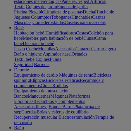
estaciones metereológicas
Paneles
Cesped Artificial
Textil
Cojines de jardín
Fundas de jardín
Piscina
Plegable
Limpieza de piscinas
Ducha
Hinchable
Juguetes
Columpios
Toboganes
Hinchables
Casitas
Mascotas
Comederos
Jaulas
Casetas para mascotas
Bebé
Habitación bebé
Humidificadores
Cestas
Colchón para
bebé
Muebles para habitación de bebé
Cunas
Cama
bebé
Decoración bebé
Paseo
Coche
Mochilas
Accesorios
Capazos
Carrito ligero
Baño e higiene
Aspirador nasal
Orinales
Textil bebé
Cojines
Funda
Seguridad
Barreras
Deporte
Equipamiento de cardio
Máquinas de remo
Bicicletas
spinning
Elípticas
Bicicletas estáticas
Recambios y
complementos
Cintas
Rodillos
Equipamiento de musculación
Bancos
Mancuernas
Máquinas
Plataformas
vibratorias
Recambios y complementos
Accesorios fitness
Bandas
Barras
Plataforma de
step
Cuerdas
Bolas y esferas de equilibrio
Recuperación muscular
Electroestimulación
Terapia de
percusión
Baño