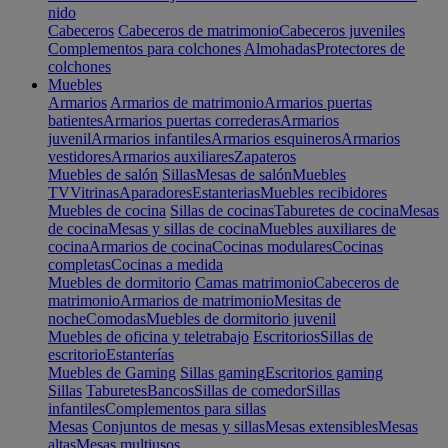
nido
Cabeceros
Cabeceros de matrimonio
Cabeceros juveniles
Complementos para colchones
Almohadas
Protectores de
colchones
Muebles
Armarios
Armarios de matrimonio
Armarios puertas
batientes
Armarios puertas correderas
Armarios
juvenil
Armarios infantiles
Armarios esquineros
Armarios
vestidores
Armarios auxiliares
Zapateros
Muebles de salón
Sillas
Mesas de salón
Muebles
TV
Vitrinas
Aparadores
Estanterias
Muebles recibidores
Muebles de cocina
Sillas de cocinas
Taburetes de cocina
Mesas
de cocina
Mesas y sillas de cocina
Muebles auxiliares de
cocina
Armarios de cocina
Cocinas modulares
Cocinas
completas
Cocinas a medida
Muebles de dormitorio
Camas matrimonio
Cabeceros de
matrimonio
Armarios de matrimonio
Mesitas de
noche
Comodas
Muebles de dormitorio juvenil
Muebles de oficina y teletrabajo
Escritorios
Sillas de
escritorio
Estanterías
Muebles de Gaming
Sillas gaming
Escritorios gaming
Sillas
Taburetes
Bancos
Sillas de comedor
Sillas
infantiles
Complementos para sillas
Mesas
Conjuntos de mesas y sillas
Mesas extensibles
Mesas
altas
Mesas multiusos