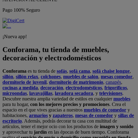
Pago 100% Seguro
¡Nueva app!
Conforama, tu tienda de muebles,
decoración y electrodomésticos
Conforama
es tu tienda de
sofás
,
sofá cama
,
sofá chaise longue
,
sillón
,
sillón relax
,
colchones
,
muebles de salón
,
mesas comedor
,
dormitorio de juvenil
,
dormitorio de matrimonio
,
canapés
,
cocinas a medida
,
decoración
,
electrodomésticos
,
frigoríficos
,
microondas
,
lavavajillas
,
lavadora secadora
, y
televisiones
.
Descubre nuestra amplia variedad de estilos en cualquier
muebles
para tu hogar,
con los mejores precios y promociones
. Crea el
espacio en el que vives gracias a nuestros
muebles de comedor
y
habitaciones,
armarios
y
zapateros
,
mesas de comedor
y
sillas de
escritorio
. Además, podrás decorar tu casa con multitud de
artículos, tener el mejor ocio con los productos de
imagen y sonido
y aprovechar tu
jardín
en las épocas de buen tiempo. Conforama
realiza el
servicio de envío a domicilio como recogida en tienda.