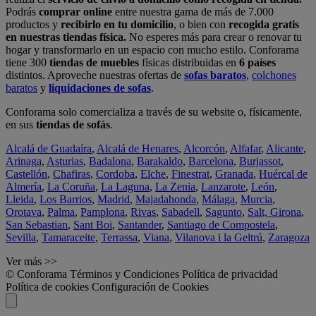
Podrás
comprar online
entre nuestra gama de más de 7.000
productos y
recibirlo en tu domicilio
, o bien con
recogida gratis
en nuestras tiendas física.
No esperes más para crear o renovar tu
hogar y transformarlo en un espacio con mucho estilo. Conforama
tiene 300
tiendas de muebles
físicas distribuidas en
6 países
distintos. Aproveche nuestras ofertas de
sofas baratos
,
colchones
baratos
y
liquidaciones de sofas
.
Conforama solo comercializa a través de su website o, físicamente,
en sus
tiendas de sofás
.
Alcalá de Guadaíra
,
Alcalá de Henares
,
Alcorcón
,
Alfafar
,
Alicante
,
Arinaga
,
Asturias
,
Badalona
,
Barakaldo
,
Barcelona
,
Burjassot
,
Castellón
,
Chafiras
,
Cordoba
,
Elche
,
Finestrat
,
Granada
,
Huércal de
Almería
,
La Coruña
,
La Laguna
,
La Zenia
,
Lanzarote
,
León
,
Lleida
,
Los Barrios
,
Madrid
,
Majadahonda
,
Málaga
,
Murcia
,
Orotava
,
Palma
,
Pamplona
,
Rivas
,
Sabadell
,
Sagunto
,
Salt, Girona
,
San Sebastian
,
Sant Boi
,
Santander
,
Santiago de Compostela
,
Sevilla
,
Tamaraceite
,
Terrassa
,
Viana
,
Vilanova i la Geltrú
,
Zaragoza
Ver más >>
© Conforama
Términos y Condiciones
Política de privacidad
Política de cookies
Configuración de Cookies