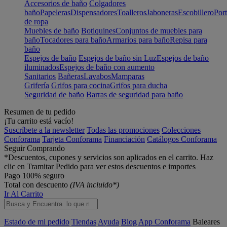
Accesorios de baño
Colgadores
baño
Papeleras
Dispensadores
Toalleros
Jaboneras
Escobillero
Port
de ropa
Muebles de baño
Botiquines
Conjuntos de muebles para
baño
Tocadores para baño
Armarios para baño
Repisa para
baño
Espejos de baño
Espejos de baño sin Luz
Espejos de baño
iluminados
Espejos de baño con aumento
Sanitarios
Bañeras
Lavabos
Mamparas
Grifería
Grifos para cocina
Grifos para ducha
Seguridad de baño
Barras de seguridad para baño
Resumen de tu pedido
¡Tu carrito está vacío!
Suscríbete a la newsletter
Todas las promociones
Colecciones
Conforama
Tarjeta Conforama
Financiación
Catálogos Conforama
Seguir Comprando
*Descuentos, cupones y servicios son aplicados en el carrito. Haz
clic en Tramitar Pedido para ver estos descuentos e importes
Pago 100% seguro
Total con descuento
(IVA incluido*)
Ir Al Carrito
Estado de mi pedido
Tiendas
Ayuda
Blog
App Conforama
Baleares