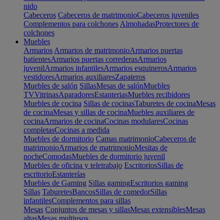
nido
Cabeceros
Cabeceros de matrimonio
Cabeceros juveniles
Complementos para colchones
Almohadas
Protectores de
colchones
Muebles
Armarios
Armarios de matrimonio
Armarios puertas
batientes
Armarios puertas correderas
Armarios
juvenil
Armarios infantiles
Armarios esquineros
Armarios
vestidores
Armarios auxiliares
Zapateros
Muebles de salón
Sillas
Mesas de salón
Muebles
TV
Vitrinas
Aparadores
Estanterias
Muebles recibidores
Muebles de cocina
Sillas de cocinas
Taburetes de cocina
Mesas
de cocina
Mesas y sillas de cocina
Muebles auxiliares de
cocina
Armarios de cocina
Cocinas modulares
Cocinas
completas
Cocinas a medida
Muebles de dormitorio
Camas matrimonio
Cabeceros de
matrimonio
Armarios de matrimonio
Mesitas de
noche
Comodas
Muebles de dormitorio juvenil
Muebles de oficina y teletrabajo
Escritorios
Sillas de
escritorio
Estanterías
Muebles de Gaming
Sillas gaming
Escritorios gaming
Sillas
Taburetes
Bancos
Sillas de comedor
Sillas
infantiles
Complementos para sillas
Mesas
Conjuntos de mesas y sillas
Mesas extensibles
Mesas
altas
Mesas multiusos