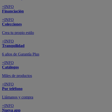
+INFO
Financiación
+INFO
Colecciones
Crea tu propio estilo
+INFO
Tranquilidad
6 años de Garantía Plus
+INFO
Catálogos
Miles de productos
+INFO
Por teléfono
Llámanos y compra
+INFO
Nueva app