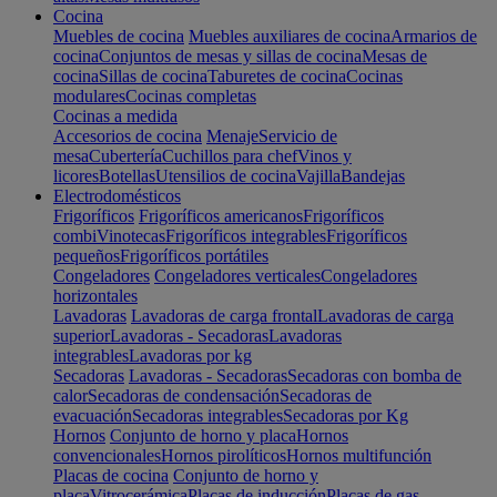
Cocina
Muebles de cocina
Muebles auxiliares de cocina
Armarios de
cocina
Conjuntos de mesas y sillas de cocina
Mesas de
cocina
Sillas de cocina
Taburetes de cocina
Cocinas
modulares
Cocinas completas
Cocinas a medida
Accesorios de cocina
Menaje
Servicio de
mesa
Cubertería
Cuchillos para chef
Vinos y
licores
Botellas
Utensilios de cocina
Vajilla
Bandejas
Electrodomésticos
Frigoríficos
Frigoríficos americanos
Frigoríficos
combi
Vinotecas
Frigoríficos integrables
Frigoríficos
pequeños
Frigoríficos portátiles
Congeladores
Congeladores verticales
Congeladores
horizontales
Lavadoras
Lavadoras de carga frontal
Lavadoras de carga
superior
Lavadoras - Secadoras
Lavadoras
integrables
Lavadoras por kg
Secadoras
Lavadoras - Secadoras
Secadoras con bomba de
calor
Secadoras de condensación
Secadoras de
evacuación
Secadoras integrables
Secadoras por Kg
Hornos
Conjunto de horno y placa
Hornos
convencionales
Hornos pirolíticos
Hornos multifunción
Placas de cocina
Conjunto de horno y
placa
Vitrocerámica
Placas de inducción
Placas de gas