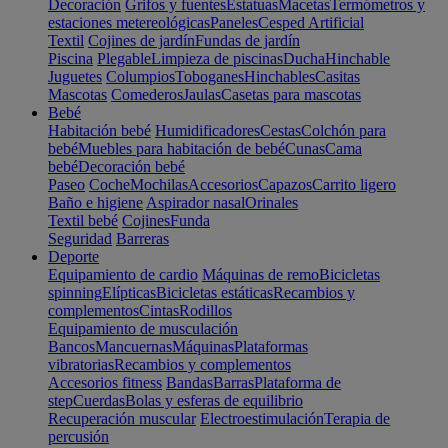
Decoración
Grifos y fuentes
Estatuas
Macetas
Termómetros y
estaciones metereológicas
Paneles
Cesped Artificial
Textil
Cojines de jardín
Fundas de jardín
Piscina
Plegable
Limpieza de piscinas
Ducha
Hinchable
Juguetes
Columpios
Toboganes
Hinchables
Casitas
Mascotas
Comederos
Jaulas
Casetas para mascotas
Bebé
Habitación bebé
Humidificadores
Cestas
Colchón para
bebé
Muebles para habitación de bebé
Cunas
Cama
bebé
Decoración bebé
Paseo
Coche
Mochilas
Accesorios
Capazos
Carrito ligero
Baño e higiene
Aspirador nasal
Orinales
Textil bebé
Cojines
Funda
Seguridad
Barreras
Deporte
Equipamiento de cardio
Máquinas de remo
Bicicletas
spinning
Elípticas
Bicicletas estáticas
Recambios y
complementos
Cintas
Rodillos
Equipamiento de musculación
Bancos
Mancuernas
Máquinas
Plataformas
vibratorias
Recambios y complementos
Accesorios fitness
Bandas
Barras
Plataforma de
step
Cuerdas
Bolas y esferas de equilibrio
Recuperación muscular
Electroestimulación
Terapia de
percusión