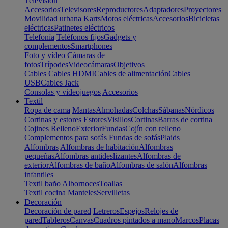
Televisión
Accesorios
Televisores
Reproductores
Adaptadores
Proyectores
Movilidad urbana
Karts
Motos eléctricas
Accesorios
Bicicletas
eléctricas
Patinetes eléctricos
Telefonía
Teléfonos fijos
Gadgets y
complementos
Smartphones
Foto y vídeo
Cámaras de
fotos
Trípodes
Videocámaras
Objetivos
Cables
Cables HDMI
Cables de alimentación
Cables
USB
Cables Jack
Consolas y videojuegos
Accesorios
Textil
Ropa de cama
Mantas
Almohadas
Colchas
Sábanas
Nórdicos
Cortinas y estores
Estores
Visillos
Cortinas
Barras de cortina
Cojines
Relleno
Exterior
Fundas
Cojín con relleno
Complementos para sofás
Fundas de sofás
Plaids
Alfombras
Alfombras de habitación
Alfombras
pequeñas
Alfombras antideslizantes
Alfombras de
exterior
Alfombras de baño
Alfombras de salón
Alfombras
infantiles
Textil baño
Albornoces
Toallas
Textil cocina
Manteles
Servilletas
Decoración
Decoración de pared
Letreros
Espejos
Relojes de
pared
Tableros
Canvas
Cuadros pintados a mano
Marcos
Placas