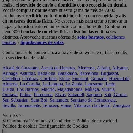
realiza el
servicio de envío a domicilio como recogida en tienda.
Podrás
comprar online
entre nuestra gama de más de 7.000
productos y
recibirlo en tu domicilio
, o bien con
recogida gratis
en nuestras tiendas física.
No esperes más para crear o renovar tu
hogar y transformarlo en un espacio con mucho estilo. Conforama
tiene 300
tiendas de muebles
físicas distribuidas en
6 países
distintos. Aproveche nuestras ofertas de
sofas baratos
,
colchones
baratos
y
liquidaciones de sofas
.
Conforama solo comercializa a través de su website o, físicamente,
en sus
tiendas de sofás
.
Alcalá de Guadaíra
,
Alcalá de Henares
,
Alcorcón
,
Alfafar
,
Alicante
,
Arinaga
,
Asturias
,
Badalona
,
Barakaldo
,
Barcelona
,
Burjassot
,
Castellón
,
Chafiras
,
Cordoba
,
Elche
,
Finestrat
,
Granada
,
Huércal de
Almería
,
La Coruña
,
La Laguna
,
La Zenia
,
Lanzarote
,
León
,
Lleida
,
Los Barrios
,
Madrid
,
Majadahonda
,
Málaga
,
Murcia
,
Orotava
,
Palma
,
Pamplona
,
Rivas
,
Sabadell
,
Sagunto
,
Salt, Girona
,
San Sebastian
,
Sant Boi
,
Santander
,
Santiago de Compostela
,
Sevilla
,
Tamaraceite
,
Terrassa
,
Viana
,
Vilanova i la Geltrú
,
Zaragoza
Ver más >>
© Conforama
Términos y Condiciones
Política de privacidad
Política de cookies
Configuración de Cookies