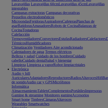
Lavavajillas
Lavavajillas 60cm
Lavavajillas 45cm
Lavavajillas
integrables
Campanas extractoras
Campanas decorativas
Pequeños electrodomésticos
Microondas
Freidoras
Aspiradores
Cafeteras
Planchas de
asar
Batidoras
Amasadores
Robots de Cocina
Balanzas de
Cocina
Tostadoras
Calefacción
Termoventiladores
Convectores
Estufas
Radiadores
Calefactores
D
Térmicos
Humidificadores
Climatización
Ventiladores
Aire acondicionado
Calentadores de agua
Termos eléctricos
Belleza y salud
Cuidado de los hombres
Cuidado
cabello
Cuidado dental
Salud y bienestar
Limpieza
Limpieza a vapor
Robot limpiacristales
Electrónica
Audio y hifi
Auriculares
Adaptadores
Reproductores
Radios
Altavoces
Hifi
Bar
de sonido
Audio car y GPS
Micrófonos
Informática
Almacenamiento
Tablets
Complementos
Portátiles
Impresoras
Gaming & streaming
Monitores gaming
Accesorios
Smart home
Timbres
Cámaras
Altavoces
Wearables
Smartwatches