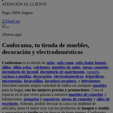
ATENCIÓN AL CLIENTE
Pago 100% Seguro
¡Nueva app!
Conforama, tu tienda de muebles,
decoración y electrodomésticos
Conforama
es tu tienda de
sofás
,
sofá cama
,
sofá chaise longue
,
sillón
,
sillón relax
,
colchones
,
muebles de salón
,
mesas comedor
,
dormitorio de juvenil
,
dormitorio de matrimonio
,
canapés
,
cocinas a medida
,
decoración
,
electrodomésticos
,
frigoríficos
,
microondas
,
lavavajillas
,
lavadora secadora
, y
televisiones
.
Descubre nuestra amplia variedad de estilos en cualquier
muebles
para tu hogar,
con los mejores precios y promociones
. Crea el
espacio en el que vives gracias a nuestros
muebles de comedor
y
habitaciones,
armarios
y
zapateros
,
mesas de comedor
y
sillas de
escritorio
. Además, podrás decorar tu casa con multitud de
artículos, tener el mejor ocio con los productos de
imagen y sonido
y aprovechar tu
jardín
en las épocas de buen tiempo. Conforama