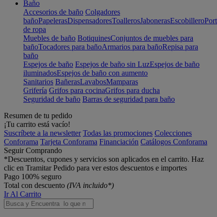
Baño
Accesorios de baño
Colgadores
baño
Papeleras
Dispensadores
Toalleros
Jaboneras
Escobillero
Port
de ropa
Muebles de baño
Botiquines
Conjuntos de muebles para
baño
Tocadores para baño
Armarios para baño
Repisa para
baño
Espejos de baño
Espejos de baño sin Luz
Espejos de baño
iluminados
Espejos de baño con aumento
Sanitarios
Bañeras
Lavabos
Mamparas
Grifería
Grifos para cocina
Grifos para ducha
Seguridad de baño
Barras de seguridad para baño
Resumen de tu pedido
¡Tu carrito está vacío!
Suscríbete a la newsletter
Todas las promociones
Colecciones
Conforama
Tarjeta Conforama
Financiación
Catálogos Conforama
Seguir Comprando
*Descuentos, cupones y servicios son aplicados en el carrito. Haz
clic en Tramitar Pedido para ver estos descuentos e importes
Pago 100% seguro
Total con descuento
(IVA incluido*)
Ir Al Carrito