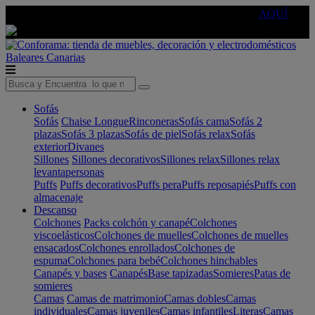
🔵Cambia tu electro con
-10% EXTRA
de descuento ☑️
AQUÍ
Baleares
Canarias
Sofás
Sofás
Chaise Longue
Rinconeras
Sofás cama
Sofás 2
plazas
Sofás 3 plazas
Sofás de piel
Sofás relax
Sofás
exterior
Divanes
Sillones
Sillones decorativos
Sillones relax
Sillones relax
levantapersonas
Puffs
Puffs decorativos
Puffs pera
Puffs reposapiés
Puffs con
almacenaje
Descanso
Colchones
Packs colchón y canapé
Colchones
viscoelásticos
Colchones de muelles
Colchones de muelles
ensacados
Colchones enrollados
Colchones de
espuma
Colchones para bebé
Colchones hinchables
Canapés y bases
Canapés
Base tapizadas
Somieres
Patas de
somieres
Camas
Camas de matrimonio
Camas dobles
Camas
individuales
Camas juveniles
Camas infantiles
Literas
Camas