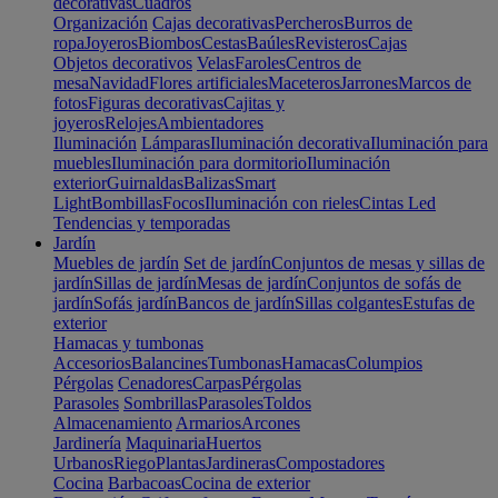
decorativas
Cuadros
Organización
Cajas decorativas
Percheros
Burros de
ropa
Joyeros
Biombos
Cestas
Baúles
Revisteros
Cajas
Objetos decorativos
Velas
Faroles
Centros de
mesa
Navidad
Flores artificiales
Maceteros
Jarrones
Marcos de
fotos
Figuras decorativas
Cajitas y
joyeros
Relojes
Ambientadores
Iluminación
Lámparas
Iluminación decorativa
Iluminación para
muebles
Iluminación para dormitorio
Iluminación
exterior
Guirnaldas
Balizas
Smart
Light
Bombillas
Focos
Iluminación con rieles
Cintas Led
Tendencias y temporadas
Jardín
Muebles de jardín
Set de jardín
Conjuntos de mesas y sillas de
jardín
Sillas de jardín
Mesas de jardín
Conjuntos de sofás de
jardín
Sofás jardín
Bancos de jardín
Sillas colgantes
Estufas de
exterior
Hamacas y tumbonas
Accesorios
Balancines
Tumbonas
Hamacas
Columpios
Pérgolas
Cenadores
Carpas
Pérgolas
Parasoles
Sombrillas
Parasoles
Toldos
Almacenamiento
Armarios
Arcones
Jardinería
Maquinaria
Huertos
Urbanos
Riego
Plantas
Jardineras
Compostadores
Cocina
Barbacoas
Cocina de exterior