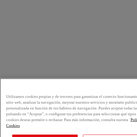
Utilizamos cookies propias y de terceros para garantizar el correcto funcionami
sitio web, analizar la navegación, mejorar nuestros servicios y mostrarte public
personalizada en función de tus hábitos de navegación. Puedes aceptar todas la
pulsando en “Aceptar”, o configurar tus preferencias para seleccionar qué tipos
cookies deseas permitir o rechazar. Para más información, consulta nuestra
Pol
Cookies