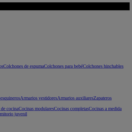
os
Colchones de espuma
Colchones para bebé
Colchones hinchables
esquineros
Armarios vestidores
Armarios auxiliares
Zapateros
 de cocina
Cocinas modulares
Cocinas completas
Cocinas a medida
mitorio juvenil