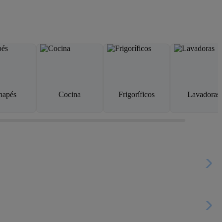
napés
Cocina
Frigoríficos
Lavadoras