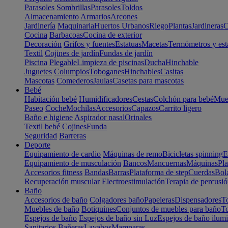
Parasoles
Sombrillas
Parasoles
Toldos
Almacenamiento
Armarios
Arcones
Jardinería
Maquinaria
Huertos Urbanos
Riego
Plantas
Jardineras
C
Cocina
Barbacoas
Cocina de exterior
Decoración
Grifos y fuentes
Estatuas
Macetas
Termómetros y est
Textil
Cojines de jardín
Fundas de jardín
Piscina
Plegable
Limpieza de piscinas
Ducha
Hinchable
Juguetes
Columpios
Toboganes
Hinchables
Casitas
Mascotas
Comederos
Jaulas
Casetas para mascotas
Bebé
Habitación bebé
Humidificadores
Cestas
Colchón para bebé
Mueb
Paseo
Coche
Mochilas
Accesorios
Capazos
Carrito ligero
Baño e higiene
Aspirador nasal
Orinales
Textil bebé
Cojines
Funda
Seguridad
Barreras
Deporte
Equipamiento de cardio
Máquinas de remo
Bicicletas spinning
E
Equipamiento de musculación
Bancos
Mancuernas
Máquinas
Pla
Accesorios fitness
Bandas
Barras
Plataforma de step
Cuerdas
Bola
Recuperación muscular
Electroestimulación
Terapia de percusi
Baño
Accesorios de baño
Colgadores baño
Papeleras
Dispensadores
To
Muebles de baño
Botiquines
Conjuntos de muebles para baño
To
Espejos de baño
Espejos de baño sin Luz
Espejos de baño ilum
Sanitarios
Bañeras
Lavabos
Mamparas