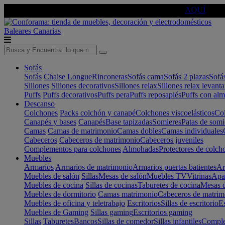
🔵Cambia tu electro con
-10% EXTRA
de descuento ☑️
AQUÍ
Baleares
Canarias
Sofás
Sofás
Chaise Longue
Rinconeras
Sofás cama
Sofás 2 plazas
Sofá
Sillones
Sillones decorativos
Sillones relax
Sillones relax levant
Puffs
Puffs decorativos
Puffs pera
Puffs reposapiés
Puffs con al
Descanso
Colchones
Packs colchón y canapé
Colchones viscoelásticos
Col
Canapés y bases
Canapés
Base tapizadas
Somieres
Patas de somi
Camas
Camas de matrimonio
Camas dobles
Camas individuales
Cabeceros
Cabeceros de matrimonio
Cabeceros juveniles
Complementos para colchones
Almohadas
Protectores de colch
Muebles
Armarios
Armarios de matrimonio
Armarios puertas batientes
Ar
Muebles de salón
Sillas
Mesas de salón
Muebles TV
Vitrinas
Apa
Muebles de cocina
Sillas de cocinas
Taburetes de cocina
Mesas d
Muebles de dormitorio
Camas matrimonio
Cabeceros de matrim
Muebles de oficina y teletrabajo
Escritorios
Sillas de escritorio
Es
Muebles de Gaming
Sillas gaming
Escritorios gaming
Sillas
Taburetes
Bancos
Sillas de comedor
Sillas infantiles
Complem