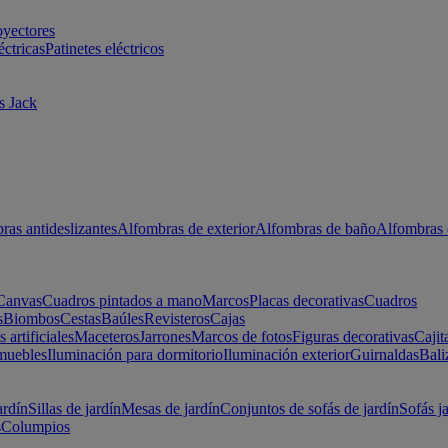
oyectores
éctricas
Patinetes eléctricos
s Jack
ras antideslizantes
Alfombras de exterior
Alfombras de baño
Alfombras 
Canvas
Cuadros pintados a mano
Marcos
Placas decorativas
Cuadros
s
Biombos
Cestas
Baúles
Revisteros
Cajas
s artificiales
Maceteros
Jarrones
Marcos de fotos
Figuras decorativas
Cajit
muebles
Iluminación para dormitorio
Iluminación exterior
Guirnaldas
Bali
ardín
Sillas de jardín
Mesas de jardín
Conjuntos de sofás de jardín
Sofás j
s
Columpios