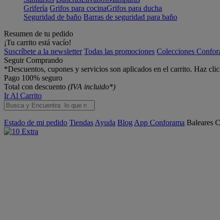
Grifería
Grifos para cocina
Grifos para ducha
Seguridad de baño
Barras de seguridad para baño
Resumen de tu pedido
¡Tu carrito está vacío!
Suscríbete a la newsletter
Todas las promociones
Colecciones Confo
Seguir Comprando
*Descuentos, cupones y servicios son aplicados en el carrito. Haz cli
Pago 100% seguro
Total con descuento
(IVA incluido*)
Ir Al Carrito
Estado de mi pedido
Tiendas
Ayuda
Blog
App Conforama
Baleares
C