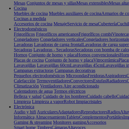
Mesas
Conjuntos de mesas y sillas
Mesas extensibles
Mesas alta
Cocina
Muebles de cocina
Muebles auxiliares de cocina
Armarios de co
Cocinas a medida
Accesorios de cocina
Menaje
Servicio de mesa
Cubertería
Cuchil
Electrodomésticos
Frigoríficos
Frigoríficos americanos
Frigoríficos combi
Vinoteca
Congeladores
Congeladores verticales
Congeladores horizontal
Lavadoras
Lavadoras de carga frontal
Lavadoras de carga super
Secadoras
Lavadoras - Secadoras
Secadoras con bomba de calo
Hornos
Conjunto de horno y placa
Hornos convencionales
Horno
Placas de cocina
Conjunto de horno y placa
Vitrocerámica
Placa
Lavavajillas
Lavavajillas 60cm
Lavavajillas 45cm
Lavavajillas i
Campanas extractoras
Campanas decorativas
Pequeños electrodomésticos
Microondas
Freidoras
Aspiradores
C
Calefacción
Termoventiladores
Convectores
Estufas
Radiadores
C
Climatización
Ventiladores
Aire acondicionado
Calentadores de agua
Termos eléctricos
Belleza y salud
Cuidado de los hombres
Cuidado cabello
Cuidad
Limpieza
Limpieza a vapor
Robot limpiacristales
Electrónica
Audio y hifi
Auriculares
Adaptadores
Reproductores
Radios
Alta
Informática
Almacenamiento
Tablets
Complementos
Portátiles
Im
Gaming & streaming
Monitores gaming
Accesorios
Smart home
Timbres
Cámaras
Altavoces