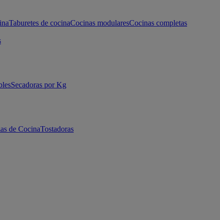
ina
Taburetes de cocina
Cocinas modulares
Cocinas completas
s
bles
Secadoras por Kg
as de Cocina
Tostadoras