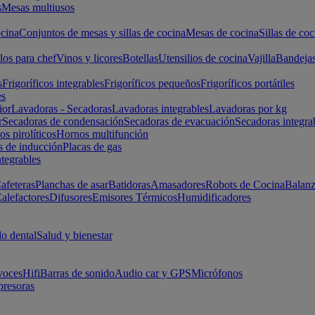
s
Mesas multiusos
cina
Conjuntos de mesas y sillas de cocina
Mesas de cocina
Sillas de coc
los para chef
Vinos y licores
Botellas
Utensilios de cocina
Vajilla
Bandeja
s
Frigoríficos integrables
Frigoríficos pequeños
Frigoríficos portátiles
es
ior
Lavadoras - Secadoras
Lavadoras integrables
Lavadoras por kg
r
Secadoras de condensación
Secadoras de evacuación
Secadoras integra
s pirolíticos
Hornos multifunción
s de inducción
Placas de gas
ntegrables
afeteras
Planchas de asar
Batidoras
Amasadores
Robots de Cocina
Balanz
alefactores
Difusores
Emisores Térmicos
Humidificadores
o dental
Salud y bienestar
voces
Hifi
Barras de sonido
Audio car y GPS
Micrófonos
presoras