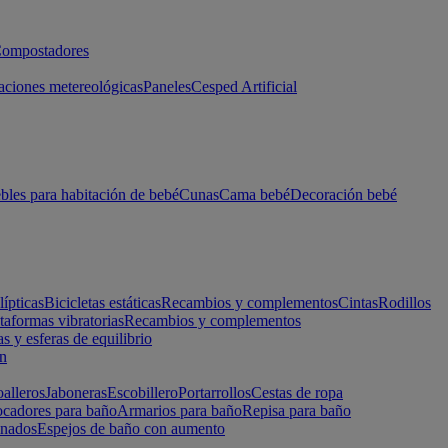
ompostadores
aciones metereológicas
Paneles
Cesped Artificial
les para habitación de bebé
Cunas
Cama bebé
Decoración bebé
lípticas
Bicicletas estáticas
Recambios y complementos
Cintas
Rodillos
taformas vibratorias
Recambios y complementos
s y esferas de equilibrio
ón
alleros
Jaboneras
Escobillero
Portarrollos
Cestas de ropa
cadores para baño
Armarios para baño
Repisa para baño
inados
Espejos de baño con aumento