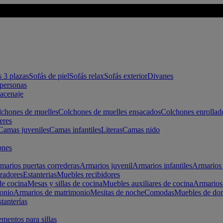
s 3 plazas
Sofás de piel
Sofás relax
Sofás exterior
Divanes
apersonas
macenaje
chones de muelles
Colchones de muelles ensacados
Colchones enrollad
eres
Camas juveniles
Camas infantiles
Literas
Camas nido
ones
marios puertas correderas
Armarios juvenil
Armarios infantiles
Armarios 
radores
Estanterias
Muebles recibidores
e cocina
Mesas y sillas de cocina
Muebles auxiliares de cocina
Armarios
onio
Armarios de matrimonio
Mesitas de noche
Comodas
Muebles de dor
tanterías
entos para sillas