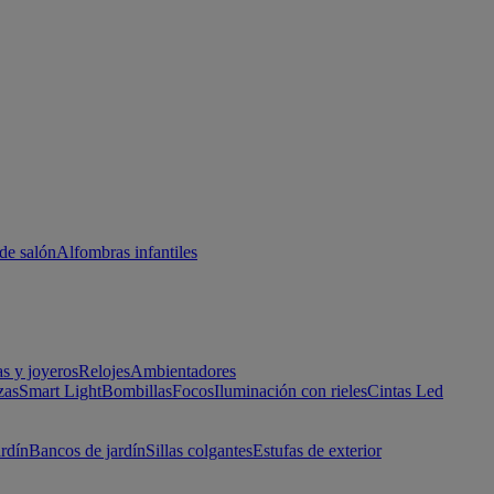
de salón
Alfombras infantiles
as y joyeros
Relojes
Ambientadores
zas
Smart Light
Bombillas
Focos
Iluminación con rieles
Cintas Led
ardín
Bancos de jardín
Sillas colgantes
Estufas de exterior