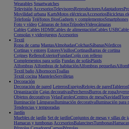
Wearables
Smartwatches
Televisión
Accesorios
Televisores
Reproductores
Adaptadores
Pr
Movilidad urbana
Karts
Motos eléctricas
Accesorios
Bicicletas el
Telefonía
Teléfonos fijos
Gadgets y complementos
Smartphones
Foto y vídeo
Cámaras de fotos
Trípodes
Videocámaras
Cables
Cables HDMI
Cables de alimentación
Cables USB
Cable
Consolas y videojuegos
Accesorios
Textil
Ropa de cama
Mantas
Almohadas
Colchas
Sábanas
Nórdicos
Cortinas y estores
Estores
Visillos
Cortinas
Barras de cortina
Cojines
Relleno
Exterior
Fundas
Cojín con relleno
Complementos para sofás
Fundas de sofás
Plaids
Alfombras
Alfombras de habitación
Alfombras pequeñas
Alfomb
Textil baño
Albornoces
Toallas
Textil cocina
Manteles
Servilletas
Decoración
Decoración de pared
Letreros
Espejos
Relojes de pared
Tableros
Organización
Cajas decorativas
Percheros
Burros de ropa
Joyero
Objetos decorativos
Velas
Faroles
Centros de mesa
Navidad
Flore
Iluminación
Lámparas
Iluminación decorativa
Iluminación para 
Tendencias y temporadas
Jardín
Muebles de jardín
Set de jardín
Conjuntos de mesas y sillas de j
Hamacas y tumbonas
Accesorios
Balancines
Tumbonas
Hamaca
Pérgolas
Cenadores
Carpas
Pérgolas