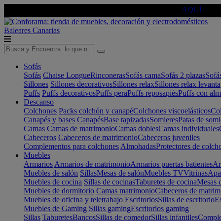
🔵Cambia tu electro con
-10% EXTRA
de descuento ☑️
AQUÍ
Baleares
Canarias
Sofás
Sofás
Chaise Longue
Rinconeras
Sofás cama
Sofás 2 plazas
Sofá
Sillones
Sillones decorativos
Sillones relax
Sillones relax levant
Puffs
Puffs decorativos
Puffs pera
Puffs reposapiés
Puffs con al
Descanso
Colchones
Packs colchón y canapé
Colchones viscoelásticos
Col
Canapés y bases
Canapés
Base tapizadas
Somieres
Patas de somi
Camas
Camas de matrimonio
Camas dobles
Camas individuales
Cabeceros
Cabeceros de matrimonio
Cabeceros juveniles
Complementos para colchones
Almohadas
Protectores de colch
Muebles
Armarios
Armarios de matrimonio
Armarios puertas batientes
Ar
Muebles de salón
Sillas
Mesas de salón
Muebles TV
Vitrinas
Apa
Muebles de cocina
Sillas de cocinas
Taburetes de cocina
Mesas d
Muebles de dormitorio
Camas matrimonio
Cabeceros de matrim
Muebles de oficina y teletrabajo
Escritorios
Sillas de escritorio
Es
Muebles de Gaming
Sillas gaming
Escritorios gaming
Sillas
Taburetes
Bancos
Sillas de comedor
Sillas infantiles
Complem