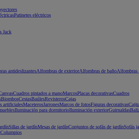
oyectores
éctricas
Patinetes eléctricos
s Jack
ras antideslizantes
Alfombras de exterior
Alfombras de baño
Alfombras 
Canvas
Cuadros pintados a mano
Marcos
Placas decorativas
Cuadros
s
Biombos
Cestas
Baúles
Revisteros
Cajas
s artificiales
Maceteros
Jarrones
Marcos de fotos
Figuras decorativas
Cajit
muebles
Iluminación para dormitorio
Iluminación exterior
Guirnaldas
Bali
ardín
Sillas de jardín
Mesas de jardín
Conjuntos de sofás de jardín
Sofás j
s
Columpios