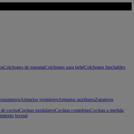
os
Colchones de espuma
Colchones para bebé
Colchones hinchables
esquineros
Armarios vestidores
Armarios auxiliares
Zapateros
 de cocina
Cocinas modulares
Cocinas completas
Cocinas a medida
mitorio juvenil