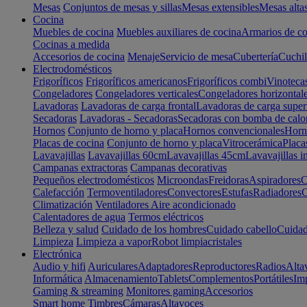
Mesas
Conjuntos de mesas y sillas
Mesas extensibles
Mesas alta
Cocina
Muebles de cocina
Muebles auxiliares de cocina
Armarios de co
Cocinas a medida
Accesorios de cocina
Menaje
Servicio de mesa
Cubertería
Cuchil
Electrodomésticos
Frigoríficos
Frigoríficos americanos
Frigoríficos combi
Vinoteca
Congeladores
Congeladores verticales
Congeladores horizontal
Lavadoras
Lavadoras de carga frontal
Lavadoras de carga super
Secadoras
Lavadoras - Secadoras
Secadoras con bomba de calo
Hornos
Conjunto de horno y placa
Hornos convencionales
Horno
Placas de cocina
Conjunto de horno y placa
Vitrocerámica
Placa
Lavavajillas
Lavavajillas 60cm
Lavavajillas 45cm
Lavavajillas i
Campanas extractoras
Campanas decorativas
Pequeños electrodomésticos
Microondas
Freidoras
Aspiradores
C
Calefacción
Termoventiladores
Convectores
Estufas
Radiadores
C
Climatización
Ventiladores
Aire acondicionado
Calentadores de agua
Termos eléctricos
Belleza y salud
Cuidado de los hombres
Cuidado cabello
Cuidad
Limpieza
Limpieza a vapor
Robot limpiacristales
Electrónica
Audio y hifi
Auriculares
Adaptadores
Reproductores
Radios
Alta
Informática
Almacenamiento
Tablets
Complementos
Portátiles
Im
Gaming & streaming
Monitores gaming
Accesorios
Smart home
Timbres
Cámaras
Altavoces