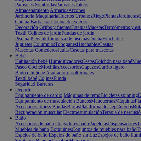
Parasoles
Sombrillas
Parasoles
Toldos
Almacenamiento
Armarios
Arcones
Jardinería
Maquinaria
Huertos Urbanos
Riego
Plantas
Jardineras
C
Cocina
Barbacoas
Cocina de exterior
Decoración
Grifos y fuentes
Estatuas
Macetas
Termómetros y est
Textil
Cojines de jardín
Fundas de jardín
Piscina
Plegable
Limpieza de piscinas
Ducha
Hinchable
Juguetes
Columpios
Toboganes
Hinchables
Casitas
Mascotas
Comederos
Jaulas
Casetas para mascotas
Bebé
Habitación bebé
Humidificadores
Cestas
Colchón para bebé
Mueb
Paseo
Coche
Mochilas
Accesorios
Capazos
Carrito ligero
Baño e higiene
Aspirador nasal
Orinales
Textil bebé
Cojines
Funda
Seguridad
Barreras
Deporte
Equipamiento de cardio
Máquinas de remo
Bicicletas spinning
E
Equipamiento de musculación
Bancos
Mancuernas
Máquinas
Pla
Accesorios fitness
Bandas
Barras
Plataforma de step
Cuerdas
Bola
Recuperación muscular
Electroestimulación
Terapia de percusi
Baño
Accesorios de baño
Colgadores baño
Papeleras
Dispensadores
To
Muebles de baño
Botiquines
Conjuntos de muebles para baño
To
Espejos de baño
Espejos de baño sin Luz
Espejos de baño ilum
Sanitarios
Bañeras
Lavabos
Mamparas