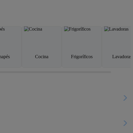
napés
Cocina
Frigoríficos
Lavadoras