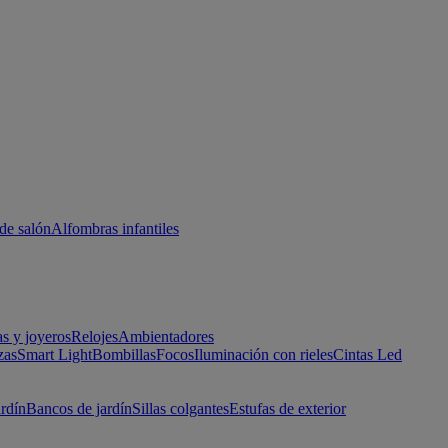
de salón
Alfombras infantiles
as y joyeros
Relojes
Ambientadores
zas
Smart Light
Bombillas
Focos
Iluminación con rieles
Cintas Led
ardín
Bancos de jardín
Sillas colgantes
Estufas de exterior