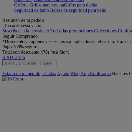
Grifería
Grifos para cocina
Grifos para ducha
Seguridad de baño
Barras de seguridad para baño
Resumen de tu pedido
¡Tu carrito está vacío!
Suscríbete a la newsletter
Todas las promociones
Colecciones Confo
Seguir Comprando
*Descuentos, cupones y servicios son aplicados en el carrito. Haz cli
Pago 100% seguro
Total con descuento
(IVA incluido*)
Ir Al Carrito
Estado de mi pedido
Tiendas
Ayuda
Blog
App Conforama
Baleares
C