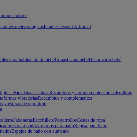
ompostadores
aciones metereológicas
Paneles
Cesped Artificial
les para habitación de bebé
Cunas
Cama bebé
Decoración bebé
lípticas
Bicicletas estáticas
Recambios y complementos
Cintas
Rodillos
taformas vibratorias
Recambios y complementos
s y esferas de equilibrio
ón
alleros
Jaboneras
Escobillero
Portarrollos
Cestas de ropa
cadores para baño
Armarios para baño
Repisa para baño
inados
Espejos de baño con aumento