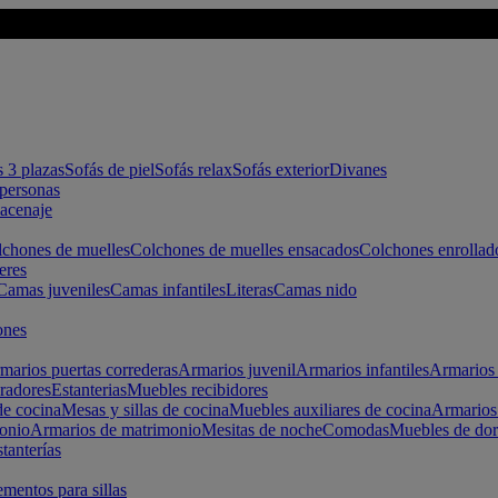
s 3 plazas
Sofás de piel
Sofás relax
Sofás exterior
Divanes
apersonas
macenaje
chones de muelles
Colchones de muelles ensacados
Colchones enrollad
eres
Camas juveniles
Camas infantiles
Literas
Camas nido
ones
marios puertas correderas
Armarios juvenil
Armarios infantiles
Armarios 
radores
Estanterias
Muebles recibidores
e cocina
Mesas y sillas de cocina
Muebles auxiliares de cocina
Armarios
onio
Armarios de matrimonio
Mesitas de noche
Comodas
Muebles de dor
tanterías
entos para sillas