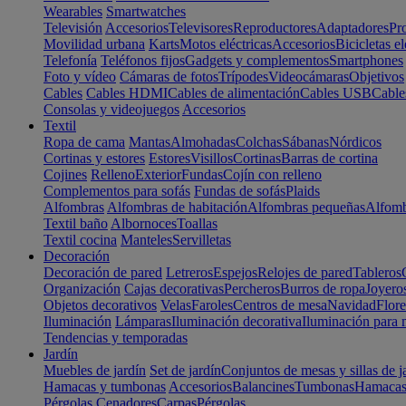
Wearables
Smartwatches
Televisión
Accesorios
Televisores
Reproductores
Adaptadores
Pr
Movilidad urbana
Karts
Motos eléctricas
Accesorios
Bicicletas el
Telefonía
Teléfonos fijos
Gadgets y complementos
Smartphones
Foto y vídeo
Cámaras de fotos
Trípodes
Videocámaras
Objetivos
Cables
Cables HDMI
Cables de alimentación
Cables USB
Cable
Consolas y videojuegos
Accesorios
Textil
Ropa de cama
Mantas
Almohadas
Colchas
Sábanas
Nórdicos
Cortinas y estores
Estores
Visillos
Cortinas
Barras de cortina
Cojines
Relleno
Exterior
Fundas
Cojín con relleno
Complementos para sofás
Fundas de sofás
Plaids
Alfombras
Alfombras de habitación
Alfombras pequeñas
Alfomb
Textil baño
Albornoces
Toallas
Textil cocina
Manteles
Servilletas
Decoración
Decoración de pared
Letreros
Espejos
Relojes de pared
Tableros
Organización
Cajas decorativas
Percheros
Burros de ropa
Joyero
Objetos decorativos
Velas
Faroles
Centros de mesa
Navidad
Flore
Iluminación
Lámparas
Iluminación decorativa
Iluminación para 
Tendencias y temporadas
Jardín
Muebles de jardín
Set de jardín
Conjuntos de mesas y sillas de j
Hamacas y tumbonas
Accesorios
Balancines
Tumbonas
Hamaca
Pérgolas
Cenadores
Carpas
Pérgolas