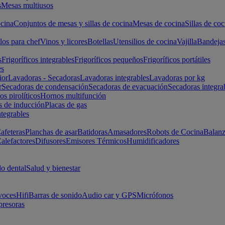
s
Mesas multiusos
cina
Conjuntos de mesas y sillas de cocina
Mesas de cocina
Sillas de coc
los para chef
Vinos y licores
Botellas
Utensilios de cocina
Vajilla
Bandeja
s
Frigoríficos integrables
Frigoríficos pequeños
Frigoríficos portátiles
es
ior
Lavadoras - Secadoras
Lavadoras integrables
Lavadoras por kg
r
Secadoras de condensación
Secadoras de evacuación
Secadoras integra
s pirolíticos
Hornos multifunción
s de inducción
Placas de gas
ntegrables
afeteras
Planchas de asar
Batidoras
Amasadores
Robots de Cocina
Balanz
alefactores
Difusores
Emisores Térmicos
Humidificadores
o dental
Salud y bienestar
voces
Hifi
Barras de sonido
Audio car y GPS
Micrófonos
presoras