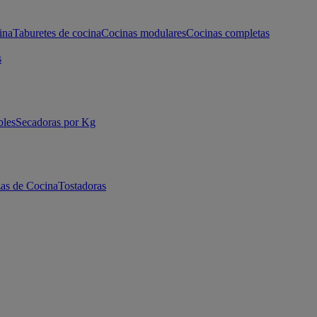
ina
Taburetes de cocina
Cocinas modulares
Cocinas completas
s
bles
Secadoras por Kg
as de Cocina
Tostadoras