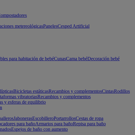
ompostadores
aciones metereológicas
Paneles
Cesped Artificial
les para habitación de bebé
Cunas
Cama bebé
Decoración bebé
lípticas
Bicicletas estáticas
Recambios y complementos
Cintas
Rodillos
taformas vibratorias
Recambios y complementos
s y esferas de equilibrio
ón
alleros
Jaboneras
Escobillero
Portarrollos
Cestas de ropa
cadores para baño
Armarios para baño
Repisa para baño
inados
Espejos de baño con aumento