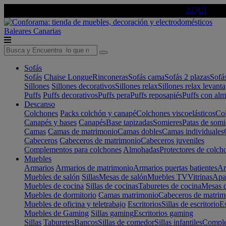
🔵Cambia tu electro con
-10% EXTRA
de descuento ☑️
AQUÍ
Baleares
Canarias
Sofás
Sofás
Chaise Longue
Rinconeras
Sofás cama
Sofás 2 plazas
Sofá
Sillones
Sillones decorativos
Sillones relax
Sillones relax levant
Puffs
Puffs decorativos
Puffs pera
Puffs reposapiés
Puffs con al
Descanso
Colchones
Packs colchón y canapé
Colchones viscoelásticos
Col
Canapés y bases
Canapés
Base tapizadas
Somieres
Patas de somi
Camas
Camas de matrimonio
Camas dobles
Camas individuales
Cabeceros
Cabeceros de matrimonio
Cabeceros juveniles
Complementos para colchones
Almohadas
Protectores de colch
Muebles
Armarios
Armarios de matrimonio
Armarios puertas batientes
Ar
Muebles de salón
Sillas
Mesas de salón
Muebles TV
Vitrinas
Apa
Muebles de cocina
Sillas de cocinas
Taburetes de cocina
Mesas d
Muebles de dormitorio
Camas matrimonio
Cabeceros de matrim
Muebles de oficina y teletrabajo
Escritorios
Sillas de escritorio
Es
Muebles de Gaming
Sillas gaming
Escritorios gaming
Sillas
Taburetes
Bancos
Sillas de comedor
Sillas infantiles
Complem