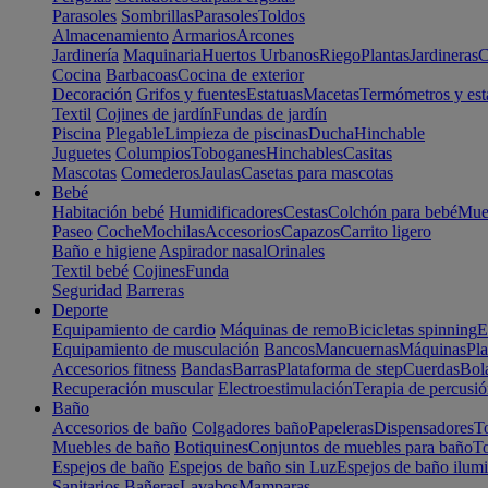
Parasoles
Sombrillas
Parasoles
Toldos
Almacenamiento
Armarios
Arcones
Jardinería
Maquinaria
Huertos Urbanos
Riego
Plantas
Jardineras
C
Cocina
Barbacoas
Cocina de exterior
Decoración
Grifos y fuentes
Estatuas
Macetas
Termómetros y est
Textil
Cojines de jardín
Fundas de jardín
Piscina
Plegable
Limpieza de piscinas
Ducha
Hinchable
Juguetes
Columpios
Toboganes
Hinchables
Casitas
Mascotas
Comederos
Jaulas
Casetas para mascotas
Bebé
Habitación bebé
Humidificadores
Cestas
Colchón para bebé
Mueb
Paseo
Coche
Mochilas
Accesorios
Capazos
Carrito ligero
Baño e higiene
Aspirador nasal
Orinales
Textil bebé
Cojines
Funda
Seguridad
Barreras
Deporte
Equipamiento de cardio
Máquinas de remo
Bicicletas spinning
E
Equipamiento de musculación
Bancos
Mancuernas
Máquinas
Pla
Accesorios fitness
Bandas
Barras
Plataforma de step
Cuerdas
Bola
Recuperación muscular
Electroestimulación
Terapia de percusi
Baño
Accesorios de baño
Colgadores baño
Papeleras
Dispensadores
To
Muebles de baño
Botiquines
Conjuntos de muebles para baño
To
Espejos de baño
Espejos de baño sin Luz
Espejos de baño ilum
Sanitarios
Bañeras
Lavabos
Mamparas