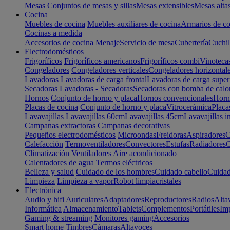
Mesas
Conjuntos de mesas y sillas
Mesas extensibles
Mesas alta
Cocina
Muebles de cocina
Muebles auxiliares de cocina
Armarios de co
Cocinas a medida
Accesorios de cocina
Menaje
Servicio de mesa
Cubertería
Cuchil
Electrodomésticos
Frigoríficos
Frigoríficos americanos
Frigoríficos combi
Vinoteca
Congeladores
Congeladores verticales
Congeladores horizontal
Lavadoras
Lavadoras de carga frontal
Lavadoras de carga super
Secadoras
Lavadoras - Secadoras
Secadoras con bomba de calo
Hornos
Conjunto de horno y placa
Hornos convencionales
Horno
Placas de cocina
Conjunto de horno y placa
Vitrocerámica
Placa
Lavavajillas
Lavavajillas 60cm
Lavavajillas 45cm
Lavavajillas i
Campanas extractoras
Campanas decorativas
Pequeños electrodomésticos
Microondas
Freidoras
Aspiradores
C
Calefacción
Termoventiladores
Convectores
Estufas
Radiadores
C
Climatización
Ventiladores
Aire acondicionado
Calentadores de agua
Termos eléctricos
Belleza y salud
Cuidado de los hombres
Cuidado cabello
Cuidad
Limpieza
Limpieza a vapor
Robot limpiacristales
Electrónica
Audio y hifi
Auriculares
Adaptadores
Reproductores
Radios
Alta
Informática
Almacenamiento
Tablets
Complementos
Portátiles
Im
Gaming & streaming
Monitores gaming
Accesorios
Smart home
Timbres
Cámaras
Altavoces