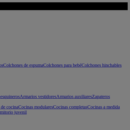
os
Colchones de espuma
Colchones para bebé
Colchones hinchables
esquineros
Armarios vestidores
Armarios auxiliares
Zapateros
 de cocina
Cocinas modulares
Cocinas completas
Cocinas a medida
mitorio juvenil