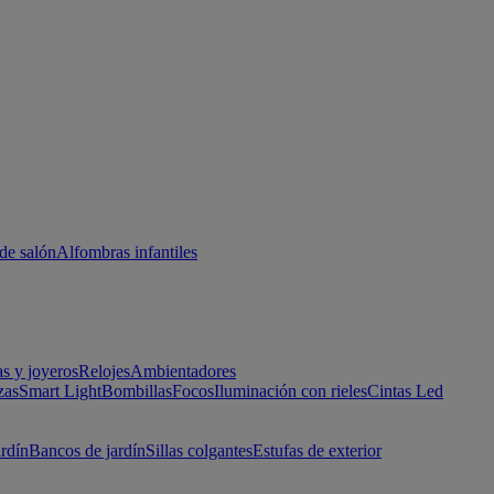
de salón
Alfombras infantiles
as y joyeros
Relojes
Ambientadores
zas
Smart Light
Bombillas
Focos
Iluminación con rieles
Cintas Led
ardín
Bancos de jardín
Sillas colgantes
Estufas de exterior