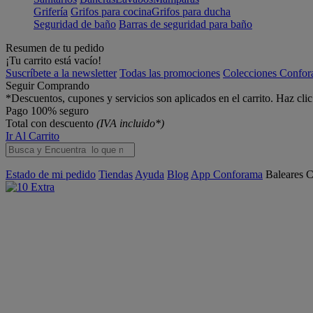
Grifería
Grifos para cocina
Grifos para ducha
Seguridad de baño
Barras de seguridad para baño
Resumen de tu pedido
¡Tu carrito está vacío!
Suscríbete a la newsletter
Todas las promociones
Colecciones Confo
Seguir Comprando
*Descuentos, cupones y servicios son aplicados en el carrito. Haz cli
Pago 100% seguro
Total con descuento
(IVA incluido*)
Ir Al Carrito
Estado de mi pedido
Tiendas
Ayuda
Blog
App Conforama
Baleares
C