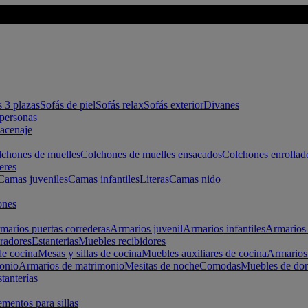
s 3 plazas
Sofás de piel
Sofás relax
Sofás exterior
Divanes
apersonas
macenaje
chones de muelles
Colchones de muelles ensacados
Colchones enrollad
eres
Camas juveniles
Camas infantiles
Literas
Camas nido
ones
marios puertas correderas
Armarios juvenil
Armarios infantiles
Armarios 
radores
Estanterias
Muebles recibidores
e cocina
Mesas y sillas de cocina
Muebles auxiliares de cocina
Armarios
onio
Armarios de matrimonio
Mesitas de noche
Comodas
Muebles de dor
tanterías
entos para sillas