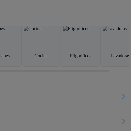
napés
Cocina
Frigoríficos
Lavadoras