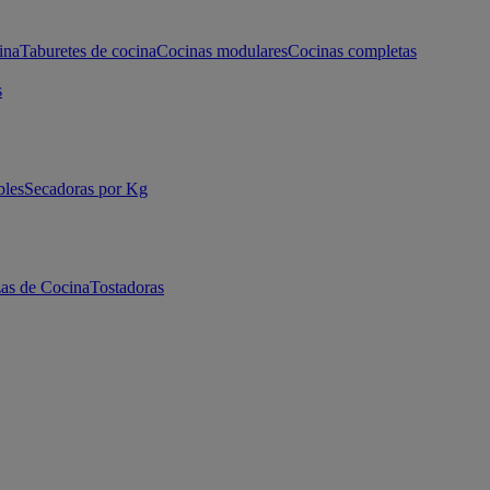
ina
Taburetes de cocina
Cocinas modulares
Cocinas completas
s
bles
Secadoras por Kg
as de Cocina
Tostadoras