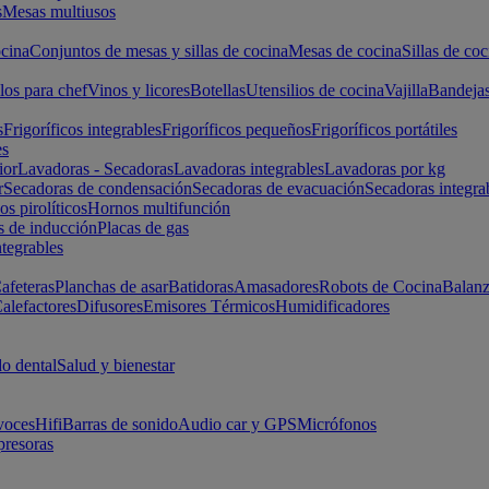
s
Mesas multiusos
cina
Conjuntos de mesas y sillas de cocina
Mesas de cocina
Sillas de coc
los para chef
Vinos y licores
Botellas
Utensilios de cocina
Vajilla
Bandeja
s
Frigoríficos integrables
Frigoríficos pequeños
Frigoríficos portátiles
es
ior
Lavadoras - Secadoras
Lavadoras integrables
Lavadoras por kg
r
Secadoras de condensación
Secadoras de evacuación
Secadoras integra
s pirolíticos
Hornos multifunción
s de inducción
Placas de gas
ntegrables
afeteras
Planchas de asar
Batidoras
Amasadores
Robots de Cocina
Balanz
alefactores
Difusores
Emisores Térmicos
Humidificadores
o dental
Salud y bienestar
voces
Hifi
Barras de sonido
Audio car y GPS
Micrófonos
presoras