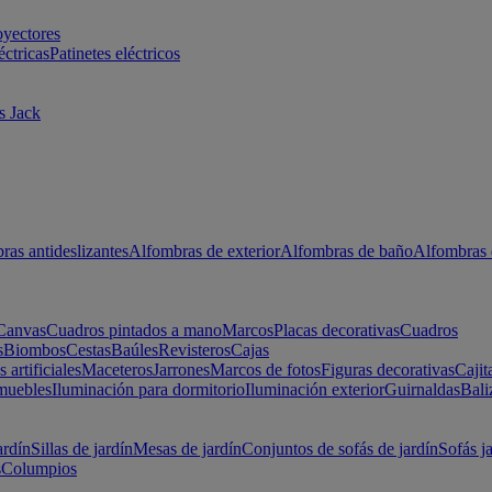
oyectores
éctricas
Patinetes eléctricos
s Jack
ras antideslizantes
Alfombras de exterior
Alfombras de baño
Alfombras 
Canvas
Cuadros pintados a mano
Marcos
Placas decorativas
Cuadros
s
Biombos
Cestas
Baúles
Revisteros
Cajas
s artificiales
Maceteros
Jarrones
Marcos de fotos
Figuras decorativas
Cajit
muebles
Iluminación para dormitorio
Iluminación exterior
Guirnaldas
Bali
ardín
Sillas de jardín
Mesas de jardín
Conjuntos de sofás de jardín
Sofás j
s
Columpios