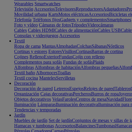
Wearables
Smartwatches
Televisión
Accesorios
Televisores
Reproductores
Adaptadores
Pr
Movilidad urbana
Karts
Motos eléctricas
Accesorios
Bicicletas el
Telefonía
Teléfonos fijos
Gadgets y complementos
Smartphones
Foto y vídeo
Cámaras de fotos
Trípodes
Videocámaras
Cables
Cables HDMI
Cables de alimentación
Cables USB
Cable
Consolas y videojuegos
Accesorios
Textil
Ropa de cama
Mantas
Almohadas
Colchas
Sábanas
Nórdicos
Cortinas y estores
Estores
Visillos
Cortinas
Barras de cortina
Cojines
Relleno
Exterior
Fundas
Cojín con relleno
Complementos para sofás
Fundas de sofás
Plaids
Alfombras
Alfombras de habitación
Alfombras pequeñas
Alfomb
Textil baño
Albornoces
Toallas
Textil cocina
Manteles
Servilletas
Decoración
Decoración de pared
Letreros
Espejos
Relojes de pared
Tableros
Organización
Cajas decorativas
Percheros
Burros de ropa
Joyero
Objetos decorativos
Velas
Faroles
Centros de mesa
Navidad
Flore
Iluminación
Lámparas
Iluminación decorativa
Iluminación para 
Tendencias y temporadas
Jardín
Muebles de jardín
Set de jardín
Conjuntos de mesas y sillas de j
Hamacas y tumbonas
Accesorios
Balancines
Tumbonas
Hamaca
Pérgolas
Cenadores
Carpas
Pérgolas