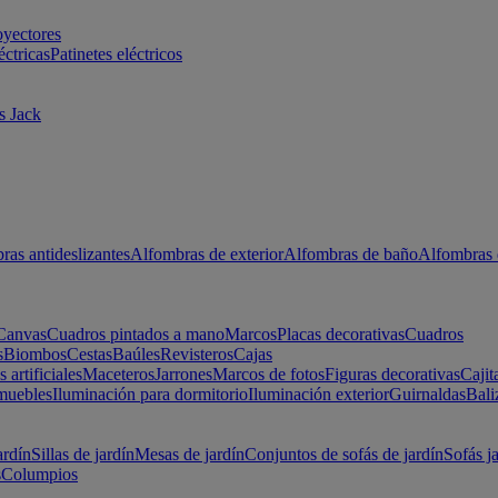
oyectores
éctricas
Patinetes eléctricos
s Jack
ras antideslizantes
Alfombras de exterior
Alfombras de baño
Alfombras 
Canvas
Cuadros pintados a mano
Marcos
Placas decorativas
Cuadros
s
Biombos
Cestas
Baúles
Revisteros
Cajas
s artificiales
Maceteros
Jarrones
Marcos de fotos
Figuras decorativas
Cajit
muebles
Iluminación para dormitorio
Iluminación exterior
Guirnaldas
Bali
ardín
Sillas de jardín
Mesas de jardín
Conjuntos de sofás de jardín
Sofás j
s
Columpios