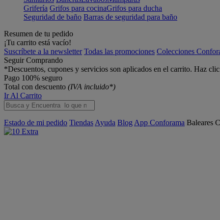
Grifería
Grifos para cocina
Grifos para ducha
Seguridad de baño
Barras de seguridad para baño
Resumen de tu pedido
¡Tu carrito está vacío!
Suscríbete a la newsletter
Todas las promociones
Colecciones Confo
Seguir Comprando
*Descuentos, cupones y servicios son aplicados en el carrito. Haz cli
Pago 100% seguro
Total con descuento
(IVA incluido*)
Ir Al Carrito
Estado de mi pedido
Tiendas
Ayuda
Blog
App Conforama
Baleares
C