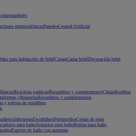
ompostadores
aciones metereológicas
Paneles
Cesped Artificial
les para habitación de bebé
Cunas
Cama bebé
Decoración bebé
lípticas
Bicicletas estáticas
Recambios y complementos
Cintas
Rodillos
taformas vibratorias
Recambios y complementos
s y esferas de equilibrio
ón
alleros
Jaboneras
Escobillero
Portarrollos
Cestas de ropa
cadores para baño
Armarios para baño
Repisa para baño
inados
Espejos de baño con aumento