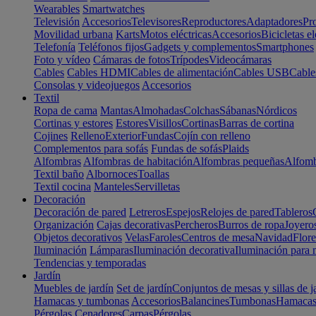
Wearables
Smartwatches
Televisión
Accesorios
Televisores
Reproductores
Adaptadores
Pr
Movilidad urbana
Karts
Motos eléctricas
Accesorios
Bicicletas el
Telefonía
Teléfonos fijos
Gadgets y complementos
Smartphones
Foto y vídeo
Cámaras de fotos
Trípodes
Videocámaras
Cables
Cables HDMI
Cables de alimentación
Cables USB
Cable
Consolas y videojuegos
Accesorios
Textil
Ropa de cama
Mantas
Almohadas
Colchas
Sábanas
Nórdicos
Cortinas y estores
Estores
Visillos
Cortinas
Barras de cortina
Cojines
Relleno
Exterior
Fundas
Cojín con relleno
Complementos para sofás
Fundas de sofás
Plaids
Alfombras
Alfombras de habitación
Alfombras pequeñas
Alfomb
Textil baño
Albornoces
Toallas
Textil cocina
Manteles
Servilletas
Decoración
Decoración de pared
Letreros
Espejos
Relojes de pared
Tableros
Organización
Cajas decorativas
Percheros
Burros de ropa
Joyero
Objetos decorativos
Velas
Faroles
Centros de mesa
Navidad
Flore
Iluminación
Lámparas
Iluminación decorativa
Iluminación para 
Tendencias y temporadas
Jardín
Muebles de jardín
Set de jardín
Conjuntos de mesas y sillas de j
Hamacas y tumbonas
Accesorios
Balancines
Tumbonas
Hamaca
Pérgolas
Cenadores
Carpas
Pérgolas