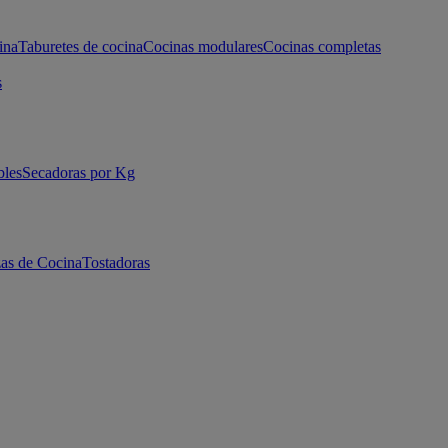
ina
Taburetes de cocina
Cocinas modulares
Cocinas completas
s
bles
Secadoras por Kg
as de Cocina
Tostadoras