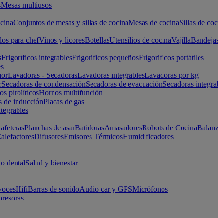
s
Mesas multiusos
cina
Conjuntos de mesas y sillas de cocina
Mesas de cocina
Sillas de coc
los para chef
Vinos y licores
Botellas
Utensilios de cocina
Vajilla
Bandeja
s
Frigoríficos integrables
Frigoríficos pequeños
Frigoríficos portátiles
es
ior
Lavadoras - Secadoras
Lavadoras integrables
Lavadoras por kg
r
Secadoras de condensación
Secadoras de evacuación
Secadoras integra
s pirolíticos
Hornos multifunción
s de inducción
Placas de gas
ntegrables
afeteras
Planchas de asar
Batidoras
Amasadores
Robots de Cocina
Balanz
alefactores
Difusores
Emisores Térmicos
Humidificadores
o dental
Salud y bienestar
voces
Hifi
Barras de sonido
Audio car y GPS
Micrófonos
presoras