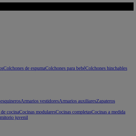
os
Colchones de espuma
Colchones para bebé
Colchones hinchables
esquineros
Armarios vestidores
Armarios auxiliares
Zapateros
 de cocina
Cocinas modulares
Cocinas completas
Cocinas a medida
mitorio juvenil