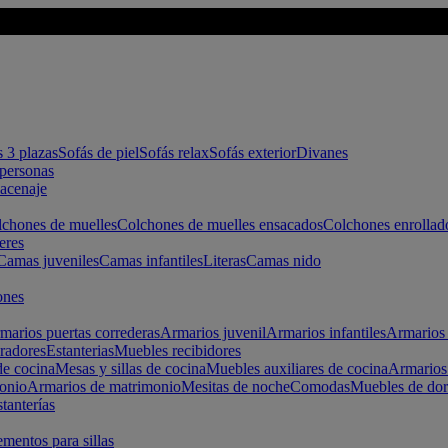
s 3 plazas
Sofás de piel
Sofás relax
Sofás exterior
Divanes
apersonas
macenaje
chones de muelles
Colchones de muelles ensacados
Colchones enrollad
eres
Camas juveniles
Camas infantiles
Literas
Camas nido
ones
marios puertas correderas
Armarios juvenil
Armarios infantiles
Armarios 
radores
Estanterias
Muebles recibidores
e cocina
Mesas y sillas de cocina
Muebles auxiliares de cocina
Armarios
onio
Armarios de matrimonio
Mesitas de noche
Comodas
Muebles de dor
tanterías
entos para sillas