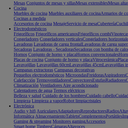
Mesas
Conjuntos de mesas y sillas
Mesas extensibles
Mesas alta
Cocina
Muebles de cocina
Muebles auxiliares de cocina
Armarios de co
Cocinas a medida
Accesorios de cocina
Menaje
Servicio de mesa
Cubertería
Cuchil
Electrodomésticos
Frigoríficos
Frigoríficos americanos
Frigoríficos combi
Vinoteca
Congeladores
Congeladores verticales
Congeladores horizontal
Lavadoras
Lavadoras de carga frontal
Lavadoras de carga super
Secadoras
Lavadoras - Secadoras
Secadoras con bomba de calo
Hornos
Conjunto de horno y placa
Hornos convencionales
Horno
Placas de cocina
Conjunto de horno y placa
Vitrocerámica
Placa
Lavavajillas
Lavavajillas 60cm
Lavavajillas 45cm
Lavavajillas i
Campanas extractoras
Campanas decorativas
Pequeños electrodomésticos
Microondas
Freidoras
Aspiradores
C
Calefacción
Termoventiladores
Convectores
Estufas
Radiadores
C
Climatización
Ventiladores
Aire acondicionado
Calentadores de agua
Termos eléctricos
Belleza y salud
Cuidado de los hombres
Cuidado cabello
Cuidad
Limpieza
Limpieza a vapor
Robot limpiacristales
Electrónica
Audio y hifi
Auriculares
Adaptadores
Reproductores
Radios
Alta
Informática
Almacenamiento
Tablets
Complementos
Portátiles
Im
Gaming & streaming
Monitores gaming
Accesorios
Smart home
Timbres
Cámaras
Altavoces