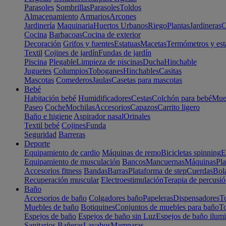
Parasoles
Sombrillas
Parasoles
Toldos
Almacenamiento
Armarios
Arcones
Jardinería
Maquinaria
Huertos Urbanos
Riego
Plantas
Jardineras
C
Cocina
Barbacoas
Cocina de exterior
Decoración
Grifos y fuentes
Estatuas
Macetas
Termómetros y est
Textil
Cojines de jardín
Fundas de jardín
Piscina
Plegable
Limpieza de piscinas
Ducha
Hinchable
Juguetes
Columpios
Toboganes
Hinchables
Casitas
Mascotas
Comederos
Jaulas
Casetas para mascotas
Bebé
Habitación bebé
Humidificadores
Cestas
Colchón para bebé
Mueb
Paseo
Coche
Mochilas
Accesorios
Capazos
Carrito ligero
Baño e higiene
Aspirador nasal
Orinales
Textil bebé
Cojines
Funda
Seguridad
Barreras
Deporte
Equipamiento de cardio
Máquinas de remo
Bicicletas spinning
E
Equipamiento de musculación
Bancos
Mancuernas
Máquinas
Pla
Accesorios fitness
Bandas
Barras
Plataforma de step
Cuerdas
Bola
Recuperación muscular
Electroestimulación
Terapia de percusi
Baño
Accesorios de baño
Colgadores baño
Papeleras
Dispensadores
To
Muebles de baño
Botiquines
Conjuntos de muebles para baño
To
Espejos de baño
Espejos de baño sin Luz
Espejos de baño ilum
Sanitarios
Bañeras
Lavabos
Mamparas