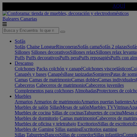
🔵Cambia tu electro con
-10% EXTRA
de descuento ☑️
AQUÍ
Baleares
Canarias
Sofás
Sofás
Chaise Longue
Rinconeras
Sofás cama
Sofás 2 plazas
Sofá
Sillones
Sillones decorativos
Sillones relax
Sillones relax levant
Puffs
Puffs decorativos
Puffs pera
Puffs reposapiés
Puffs con al
Descanso
Colchones
Packs colchón y canapé
Colchones viscoelásticos
Col
Canapés y bases
Canapés
Base tapizadas
Somieres
Patas de somi
Camas
Camas de matrimonio
Camas dobles
Camas individuales
Cabeceros
Cabeceros de matrimonio
Cabeceros juveniles
Complementos para colchones
Almohadas
Protectores de colch
Muebles
Armarios
Armarios de matrimonio
Armarios puertas batientes
Ar
Muebles de salón
Sillas
Mesas de salón
Muebles TV
Vitrinas
Apa
Muebles de cocina
Sillas de cocinas
Taburetes de cocina
Mesas d
Muebles de dormitorio
Camas matrimonio
Cabeceros de matrim
Muebles de oficina y teletrabajo
Escritorios
Sillas de escritorio
Es
Muebles de Gaming
Sillas gaming
Escritorios gaming
Sillas
Taburetes
Bancos
Sillas de comedor
Sillas infantiles
Complem