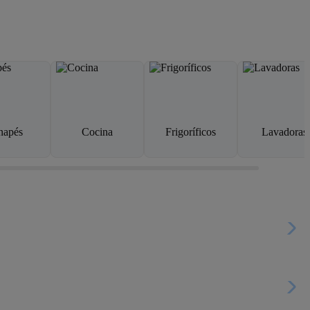
napés
Cocina
Frigoríficos
Lavadoras