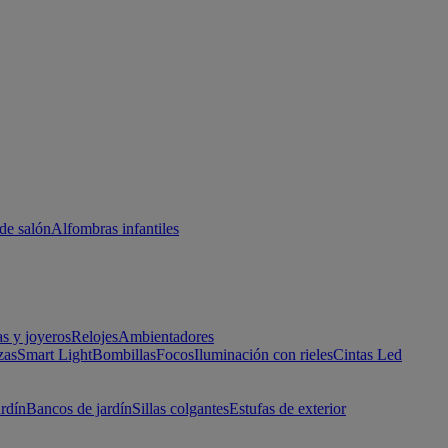
de salón
Alfombras infantiles
as y joyeros
Relojes
Ambientadores
zas
Smart Light
Bombillas
Focos
Iluminación con rieles
Cintas Led
ardín
Bancos de jardín
Sillas colgantes
Estufas de exterior