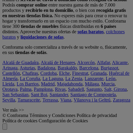
Podrás
comprar online
entre nuestra gama de más de 7.000
productos y
recibirlo en tu domicilio
, o bien con
recogida gratis
en nuestras tiendas física.
No esperes más para crear o renovar tu
hogar y transformarlo en un espacio con mucho estilo. Conforama
tiene 300
tiendas de muebles
físicas distribuidas en
6 países
distintos. Aproveche nuestras ofertas de
sofas baratos
,
colchones
baratos
y
liquidaciones de sofas
.
Conforama solo comercializa a través de su website o, físicamente,
en sus
tiendas de sofás
.
Alcalá de Guadaíra
,
Alcalá de Henares
,
Alcorcón
,
Alfafar
,
Alicante
,
Arinaga
,
Asturias
,
Badalona
,
Barakaldo
,
Barcelona
,
Burjassot
,
Castellón
,
Chafiras
,
Cordoba
,
Elche
,
Finestrat
,
Granada
,
Huércal de
Almería
,
La Coruña
,
La Laguna
,
La Zenia
,
Lanzarote
,
León
,
Lleida
,
Los Barrios
,
Madrid
,
Majadahonda
,
Málaga
,
Murcia
,
Orotava
,
Palma
,
Pamplona
,
Rivas
,
Sabadell
,
Sagunto
,
Salt, Girona
,
San Sebastian
,
Sant Boi
,
Santander
,
Santiago de Compostela
,
Sevilla
,
Tamaraceite
,
Terrassa
,
Viana
,
Vilanova i la Geltrú
,
Zaragoza
Ver más >>
© Conforama
Términos y Condiciones
Política de privacidad
Política de cookies
Configuración de Cookies