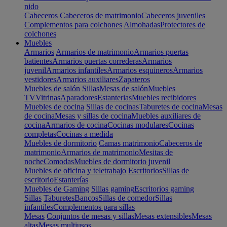
nido
Cabeceros
Cabeceros de matrimonio
Cabeceros juveniles
Complementos para colchones
Almohadas
Protectores de
colchones
Muebles
Armarios
Armarios de matrimonio
Armarios puertas
batientes
Armarios puertas correderas
Armarios
juvenil
Armarios infantiles
Armarios esquineros
Armarios
vestidores
Armarios auxiliares
Zapateros
Muebles de salón
Sillas
Mesas de salón
Muebles
TV
Vitrinas
Aparadores
Estanterias
Muebles recibidores
Muebles de cocina
Sillas de cocinas
Taburetes de cocina
Mesas
de cocina
Mesas y sillas de cocina
Muebles auxiliares de
cocina
Armarios de cocina
Cocinas modulares
Cocinas
completas
Cocinas a medida
Muebles de dormitorio
Camas matrimonio
Cabeceros de
matrimonio
Armarios de matrimonio
Mesitas de
noche
Comodas
Muebles de dormitorio juvenil
Muebles de oficina y teletrabajo
Escritorios
Sillas de
escritorio
Estanterías
Muebles de Gaming
Sillas gaming
Escritorios gaming
Sillas
Taburetes
Bancos
Sillas de comedor
Sillas
infantiles
Complementos para sillas
Mesas
Conjuntos de mesas y sillas
Mesas extensibles
Mesas
altas
Mesas multiusos