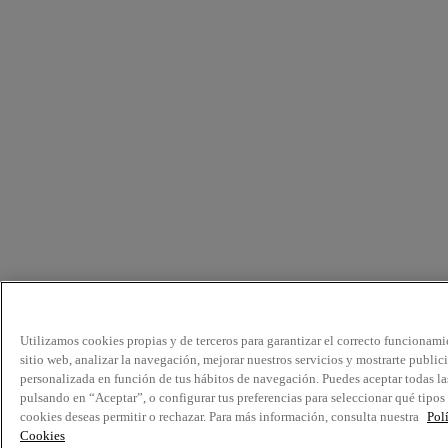
Utilizamos cookies propias y de terceros para garantizar el correcto funcionami
sitio web, analizar la navegación, mejorar nuestros servicios y mostrarte public
personalizada en función de tus hábitos de navegación. Puedes aceptar todas la
pulsando en “Aceptar”, o configurar tus preferencias para seleccionar qué tipos
cookies deseas permitir o rechazar. Para más información, consulta nuestra
Pol
Cookies