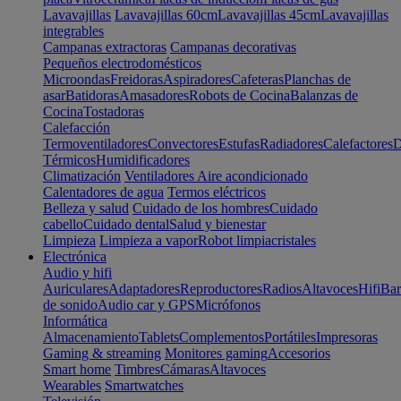
Lavavajillas
Lavavajillas 60cm
Lavavajillas 45cm
Lavavajillas
integrables
Campanas extractoras
Campanas decorativas
Pequeños electrodomésticos
Microondas
Freidoras
Aspiradores
Cafeteras
Planchas de
asar
Batidoras
Amasadores
Robots de Cocina
Balanzas de
Cocina
Tostadoras
Calefacción
Termoventiladores
Convectores
Estufas
Radiadores
Calefactores
D
Térmicos
Humidificadores
Climatización
Ventiladores
Aire acondicionado
Calentadores de agua
Termos eléctricos
Belleza y salud
Cuidado de los hombres
Cuidado
cabello
Cuidado dental
Salud y bienestar
Limpieza
Limpieza a vapor
Robot limpiacristales
Electrónica
Audio y hifi
Auriculares
Adaptadores
Reproductores
Radios
Altavoces
Hifi
Bar
de sonido
Audio car y GPS
Micrófonos
Informática
Almacenamiento
Tablets
Complementos
Portátiles
Impresoras
Gaming & streaming
Monitores gaming
Accesorios
Smart home
Timbres
Cámaras
Altavoces
Wearables
Smartwatches