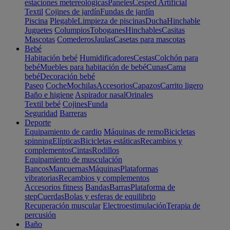
estaciones metereológicas
Paneles
Cesped Artificial
Textil
Cojines de jardín
Fundas de jardín
Piscina
Plegable
Limpieza de piscinas
Ducha
Hinchable
Juguetes
Columpios
Toboganes
Hinchables
Casitas
Mascotas
Comederos
Jaulas
Casetas para mascotas
Bebé
Habitación bebé
Humidificadores
Cestas
Colchón para
bebé
Muebles para habitación de bebé
Cunas
Cama
bebé
Decoración bebé
Paseo
Coche
Mochilas
Accesorios
Capazos
Carrito ligero
Baño e higiene
Aspirador nasal
Orinales
Textil bebé
Cojines
Funda
Seguridad
Barreras
Deporte
Equipamiento de cardio
Máquinas de remo
Bicicletas
spinning
Elípticas
Bicicletas estáticas
Recambios y
complementos
Cintas
Rodillos
Equipamiento de musculación
Bancos
Mancuernas
Máquinas
Plataformas
vibratorias
Recambios y complementos
Accesorios fitness
Bandas
Barras
Plataforma de
step
Cuerdas
Bolas y esferas de equilibrio
Recuperación muscular
Electroestimulación
Terapia de
percusión
Baño