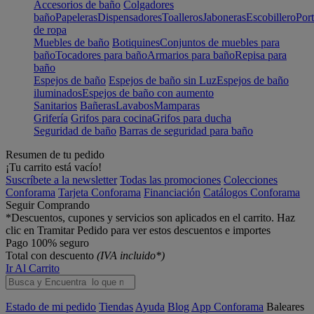
Accesorios de baño
Colgadores
baño
Papeleras
Dispensadores
Toalleros
Jaboneras
Escobillero
Port
de ropa
Muebles de baño
Botiquines
Conjuntos de muebles para
baño
Tocadores para baño
Armarios para baño
Repisa para
baño
Espejos de baño
Espejos de baño sin Luz
Espejos de baño
iluminados
Espejos de baño con aumento
Sanitarios
Bañeras
Lavabos
Mamparas
Grifería
Grifos para cocina
Grifos para ducha
Seguridad de baño
Barras de seguridad para baño
Resumen de tu pedido
¡Tu carrito está vacío!
Suscríbete a la newsletter
Todas las promociones
Colecciones
Conforama
Tarjeta Conforama
Financiación
Catálogos Conforama
Seguir Comprando
*Descuentos, cupones y servicios son aplicados en el carrito. Haz
clic en Tramitar Pedido para ver estos descuentos e importes
Pago 100% seguro
Total con descuento
(IVA incluido*)
Ir Al Carrito
Estado de mi pedido
Tiendas
Ayuda
Blog
App Conforama
Baleares