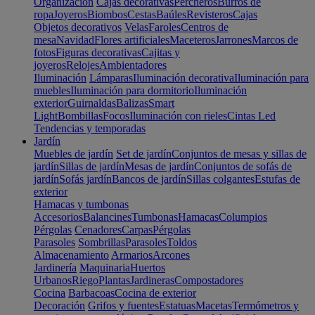
Organización
Cajas decorativas
Percheros
Burros de
ropa
Joyeros
Biombos
Cestas
Baúles
Revisteros
Cajas
Objetos decorativos
Velas
Faroles
Centros de
mesa
Navidad
Flores artificiales
Maceteros
Jarrones
Marcos de
fotos
Figuras decorativas
Cajitas y
joyeros
Relojes
Ambientadores
Iluminación
Lámparas
Iluminación decorativa
Iluminación para
muebles
Iluminación para dormitorio
Iluminación
exterior
Guirnaldas
Balizas
Smart
Light
Bombillas
Focos
Iluminación con rieles
Cintas Led
Tendencias y temporadas
Jardín
Muebles de jardín
Set de jardín
Conjuntos de mesas y sillas de
jardín
Sillas de jardín
Mesas de jardín
Conjuntos de sofás de
jardín
Sofás jardín
Bancos de jardín
Sillas colgantes
Estufas de
exterior
Hamacas y tumbonas
Accesorios
Balancines
Tumbonas
Hamacas
Columpios
Pérgolas
Cenadores
Carpas
Pérgolas
Parasoles
Sombrillas
Parasoles
Toldos
Almacenamiento
Armarios
Arcones
Jardinería
Maquinaria
Huertos
Urbanos
Riego
Plantas
Jardineras
Compostadores
Cocina
Barbacoas
Cocina de exterior
Decoración
Grifos y fuentes
Estatuas
Macetas
Termómetros y