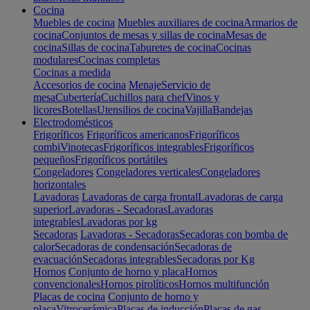
Cocina
Muebles de cocina
Muebles auxiliares de cocina
Armarios de
cocina
Conjuntos de mesas y sillas de cocina
Mesas de
cocina
Sillas de cocina
Taburetes de cocina
Cocinas
modulares
Cocinas completas
Cocinas a medida
Accesorios de cocina
Menaje
Servicio de
mesa
Cubertería
Cuchillos para chef
Vinos y
licores
Botellas
Utensilios de cocina
Vajilla
Bandejas
Electrodomésticos
Frigoríficos
Frigoríficos americanos
Frigoríficos
combi
Vinotecas
Frigoríficos integrables
Frigoríficos
pequeños
Frigoríficos portátiles
Congeladores
Congeladores verticales
Congeladores
horizontales
Lavadoras
Lavadoras de carga frontal
Lavadoras de carga
superior
Lavadoras - Secadoras
Lavadoras
integrables
Lavadoras por kg
Secadoras
Lavadoras - Secadoras
Secadoras con bomba de
calor
Secadoras de condensación
Secadoras de
evacuación
Secadoras integrables
Secadoras por Kg
Hornos
Conjunto de horno y placa
Hornos
convencionales
Hornos pirolíticos
Hornos multifunción
Placas de cocina
Conjunto de horno y
placa
Vitrocerámica
Placas de inducción
Placas de gas