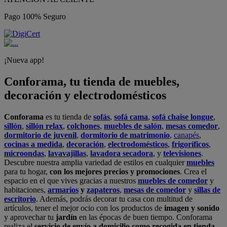
Pago 100% Seguro
¡Nueva app!
Conforama, tu tienda de muebles,
decoración y electrodomésticos
Conforama
es tu tienda de
sofás
,
sofá cama
,
sofá chaise longue
,
sillón
,
sillón relax
,
colchones
,
muebles de salón
,
mesas comedor
,
dormitorio de juvenil
,
dormitorio de matrimonio
,
canapés
,
cocinas a medida
,
decoración
,
electrodomésticos
,
frigoríficos
,
microondas
,
lavavajillas
,
lavadora secadora
, y
televisiones
.
Descubre nuestra amplia variedad de estilos en cualquier
muebles
para tu hogar,
con los mejores precios y promociones
. Crea el
espacio en el que vives gracias a nuestros
muebles de comedor
y
habitaciones,
armarios
y
zapateros
,
mesas de comedor
y
sillas de
escritorio
. Además, podrás decorar tu casa con multitud de
artículos, tener el mejor ocio con los productos de
imagen y sonido
y aprovechar tu
jardín
en las épocas de buen tiempo. Conforama
realiza el
servicio de envío a domicilio como recogida en tienda.