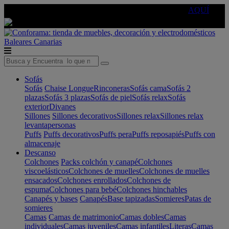
🔵Cambia tu electro con
-10% EXTRA
de descuento ☑️
AQUÍ
Baleares
Canarias
Sofás
Sofás
Chaise Longue
Rinconeras
Sofás cama
Sofás 2
plazas
Sofás 3 plazas
Sofás de piel
Sofás relax
Sofás
exterior
Divanes
Sillones
Sillones decorativos
Sillones relax
Sillones relax
levantapersonas
Puffs
Puffs decorativos
Puffs pera
Puffs reposapiés
Puffs con
almacenaje
Descanso
Colchones
Packs colchón y canapé
Colchones
viscoelásticos
Colchones de muelles
Colchones de muelles
ensacados
Colchones enrollados
Colchones de
espuma
Colchones para bebé
Colchones hinchables
Canapés y bases
Canapés
Base tapizadas
Somieres
Patas de
somieres
Camas
Camas de matrimonio
Camas dobles
Camas
individuales
Camas juveniles
Camas infantiles
Literas
Camas