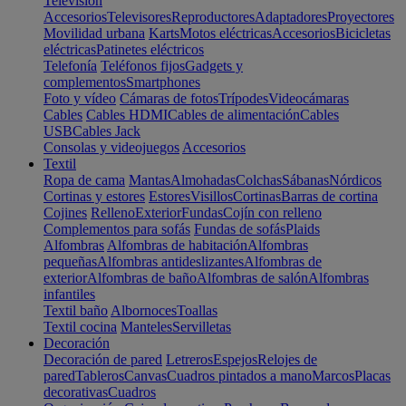
Televisión
Accesorios
Televisores
Reproductores
Adaptadores
Proyectores
Movilidad urbana
Karts
Motos eléctricas
Accesorios
Bicicletas
eléctricas
Patinetes eléctricos
Telefonía
Teléfonos fijos
Gadgets y
complementos
Smartphones
Foto y vídeo
Cámaras de fotos
Trípodes
Videocámaras
Cables
Cables HDMI
Cables de alimentación
Cables
USB
Cables Jack
Consolas y videojuegos
Accesorios
Textil
Ropa de cama
Mantas
Almohadas
Colchas
Sábanas
Nórdicos
Cortinas y estores
Estores
Visillos
Cortinas
Barras de cortina
Cojines
Relleno
Exterior
Fundas
Cojín con relleno
Complementos para sofás
Fundas de sofás
Plaids
Alfombras
Alfombras de habitación
Alfombras
pequeñas
Alfombras antideslizantes
Alfombras de
exterior
Alfombras de baño
Alfombras de salón
Alfombras
infantiles
Textil baño
Albornoces
Toallas
Textil cocina
Manteles
Servilletas
Decoración
Decoración de pared
Letreros
Espejos
Relojes de
pared
Tableros
Canvas
Cuadros pintados a mano
Marcos
Placas
decorativas
Cuadros