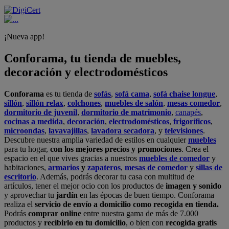
¡Nueva app!
Conforama, tu tienda de muebles,
decoración y electrodomésticos
Conforama
es tu tienda de
sofás
,
sofá cama
,
sofá chaise longue
,
sillón
,
sillón relax
,
colchones
,
muebles de salón
,
mesas comedor
,
dormitorio de juvenil
,
dormitorio de matrimonio
,
canapés
,
cocinas a medida
,
decoración
,
electrodomésticos
,
frigoríficos
,
microondas
,
lavavajillas
,
lavadora secadora
, y
televisiones
.
Descubre nuestra amplia variedad de estilos en cualquier
muebles
para tu hogar,
con los mejores precios y promociones
. Crea el
espacio en el que vives gracias a nuestros
muebles de comedor
y
habitaciones,
armarios
y
zapateros
,
mesas de comedor
y
sillas de
escritorio
. Además, podrás decorar tu casa con multitud de
artículos, tener el mejor ocio con los productos de
imagen y sonido
y aprovechar tu
jardín
en las épocas de buen tiempo. Conforama
realiza el
servicio de envío a domicilio como recogida en tienda.
Podrás
comprar online
entre nuestra gama de más de 7.000
productos y
recibirlo en tu domicilio
, o bien con
recogida gratis