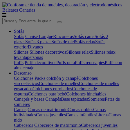
Baleares
Canarias
Sofás
Sofás
Chaise Longue
Rinconeras
Sofás cama
Sofás 2
plazas
Sofás 3 plazas
Sofás de piel
Sofás relax
Sofás
exterior
Divanes
Sillones
Sillones decorativos
Sillones relax
Sillones relax
levantapersonas
Puffs
Puffs decorativos
Puffs pera
Puffs reposapiés
Puffs con
almacenaje
Descanso
Colchones
Packs colchón y canapé
Colchones
viscoelásticos
Colchones de muelles
Colchones de muelles
ensacados
Colchones enrollados
Colchones de
espuma
Colchones para bebé
Colchones hinchables
Canapés y bases
Canapés
Base tapizadas
Somieres
Patas de
somieres
Camas
Camas de matrimonio
Camas dobles
Camas
individuales
Camas juveniles
Camas infantiles
Literas
Camas
nido
Cabeceros
Cabeceros de matrimonio
Cabeceros juveniles