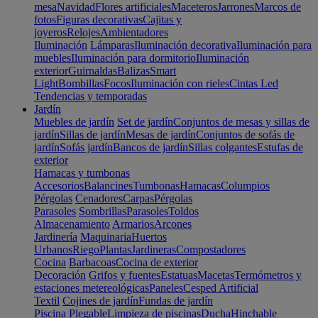
mesa
Navidad
Flores artificiales
Maceteros
Jarrones
Marcos de
fotos
Figuras decorativas
Cajitas y
joyeros
Relojes
Ambientadores
Iluminación
Lámparas
Iluminación decorativa
Iluminación para
muebles
Iluminación para dormitorio
Iluminación
exterior
Guirnaldas
Balizas
Smart
Light
Bombillas
Focos
Iluminación con rieles
Cintas Led
Tendencias y temporadas
Jardín
Muebles de jardín
Set de jardín
Conjuntos de mesas y sillas de
jardín
Sillas de jardín
Mesas de jardín
Conjuntos de sofás de
jardín
Sofás jardín
Bancos de jardín
Sillas colgantes
Estufas de
exterior
Hamacas y tumbonas
Accesorios
Balancines
Tumbonas
Hamacas
Columpios
Pérgolas
Cenadores
Carpas
Pérgolas
Parasoles
Sombrillas
Parasoles
Toldos
Almacenamiento
Armarios
Arcones
Jardinería
Maquinaria
Huertos
Urbanos
Riego
Plantas
Jardineras
Compostadores
Cocina
Barbacoas
Cocina de exterior
Decoración
Grifos y fuentes
Estatuas
Macetas
Termómetros y
estaciones metereológicas
Paneles
Cesped Artificial
Textil
Cojines de jardín
Fundas de jardín
Piscina
Plegable
Limpieza de piscinas
Ducha
Hinchable