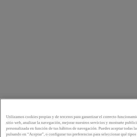
Utilizamos cookies propias y de terceros para garantizar el correcto funcionami
sitio web, analizar la navegación, mejorar nuestros servicios y mostrarte public
personalizada en función de tus hábitos de navegación. Puedes aceptar todas la
pulsando en “Aceptar”, o configurar tus preferencias para seleccionar qué tipos