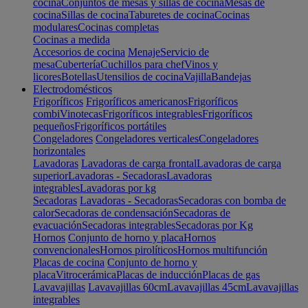
cocina
Conjuntos de mesas y sillas de cocina
Mesas de
cocina
Sillas de cocina
Taburetes de cocina
Cocinas
modulares
Cocinas completas
Cocinas a medida
Accesorios de cocina
Menaje
Servicio de
mesa
Cubertería
Cuchillos para chef
Vinos y
licores
Botellas
Utensilios de cocina
Vajilla
Bandejas
Electrodomésticos
Frigoríficos
Frigoríficos americanos
Frigoríficos
combi
Vinotecas
Frigoríficos integrables
Frigoríficos
pequeños
Frigoríficos portátiles
Congeladores
Congeladores verticales
Congeladores
horizontales
Lavadoras
Lavadoras de carga frontal
Lavadoras de carga
superior
Lavadoras - Secadoras
Lavadoras
integrables
Lavadoras por kg
Secadoras
Lavadoras - Secadoras
Secadoras con bomba de
calor
Secadoras de condensación
Secadoras de
evacuación
Secadoras integrables
Secadoras por Kg
Hornos
Conjunto de horno y placa
Hornos
convencionales
Hornos pirolíticos
Hornos multifunción
Placas de cocina
Conjunto de horno y
placa
Vitrocerámica
Placas de inducción
Placas de gas
Lavavajillas
Lavavajillas 60cm
Lavavajillas 45cm
Lavavajillas
integrables