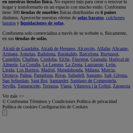
en nuestras tiendas física.
No esperes más para crear o renovar tu
hogar y transformarlo en un espacio con mucho estilo. Conforama
tiene 300
tiendas de muebles
físicas distribuidas en
6 países
distintos. Aproveche nuestras ofertas de
sofas baratos
,
colchones
baratos
y
liquidaciones de sofas
.
Conforama solo comercializa a través de su website o, físicamente,
en sus
tiendas de sofás
.
Alcalá de Guadaíra
,
Alcalá de Henares
,
Alcorcón
,
Alfafar
,
Alicante
,
Arinaga
,
Asturias
,
Badalona
,
Barakaldo
,
Barcelona
,
Burjassot
,
Castellón
,
Chafiras
,
Cordoba
,
Elche
,
Finestrat
,
Granada
,
Huércal de
Almería
,
La Coruña
,
La Laguna
,
La Zenia
,
Lanzarote
,
León
,
Lleida
,
Los Barrios
,
Madrid
,
Majadahonda
,
Málaga
,
Murcia
,
Orotava
,
Palma
,
Pamplona
,
Rivas
,
Sabadell
,
Sagunto
,
Salt, Girona
,
San Sebastian
,
Sant Boi
,
Santander
,
Santiago de Compostela
,
Sevilla
,
Tamaraceite
,
Terrassa
,
Viana
,
Vilanova i la Geltrú
,
Zaragoza
Ver más >>
© Conforama
Términos y Condiciones
Política de privacidad
Política de cookies
Configuración de Cookies