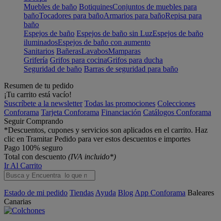
Muebles de baño
Botiquines
Conjuntos de muebles para
baño
Tocadores para baño
Armarios para baño
Repisa para
baño
Espejos de baño
Espejos de baño sin Luz
Espejos de baño
iluminados
Espejos de baño con aumento
Sanitarios
Bañeras
Lavabos
Mamparas
Grifería
Grifos para cocina
Grifos para ducha
Seguridad de baño
Barras de seguridad para baño
Resumen de tu pedido
¡Tu carrito está vacío!
Suscríbete a la newsletter
Todas las promociones
Colecciones
Conforama
Tarjeta Conforama
Financiación
Catálogos Conforama
Seguir Comprando
*Descuentos, cupones y servicios son aplicados en el carrito. Haz
clic en Tramitar Pedido para ver estos descuentos e importes
Pago 100% seguro
Total con descuento
(IVA incluido*)
Ir Al Carrito
Estado de mi pedido
Tiendas
Ayuda
Blog
App Conforama
Baleares
Canarias