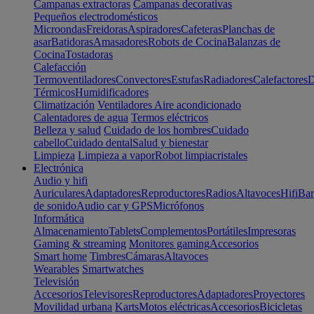
Campanas extractoras
Campanas decorativas
Pequeños electrodomésticos
Microondas
Freidoras
Aspiradores
Cafeteras
Planchas de
asar
Batidoras
Amasadores
Robots de Cocina
Balanzas de
Cocina
Tostadoras
Calefacción
Termoventiladores
Convectores
Estufas
Radiadores
Calefactores
D
Térmicos
Humidificadores
Climatización
Ventiladores
Aire acondicionado
Calentadores de agua
Termos eléctricos
Belleza y salud
Cuidado de los hombres
Cuidado
cabello
Cuidado dental
Salud y bienestar
Limpieza
Limpieza a vapor
Robot limpiacristales
Electrónica
Audio y hifi
Auriculares
Adaptadores
Reproductores
Radios
Altavoces
Hifi
Bar
de sonido
Audio car y GPS
Micrófonos
Informática
Almacenamiento
Tablets
Complementos
Portátiles
Impresoras
Gaming & streaming
Monitores gaming
Accesorios
Smart home
Timbres
Cámaras
Altavoces
Wearables
Smartwatches
Televisión
Accesorios
Televisores
Reproductores
Adaptadores
Proyectores
Movilidad urbana
Karts
Motos eléctricas
Accesorios
Bicicletas