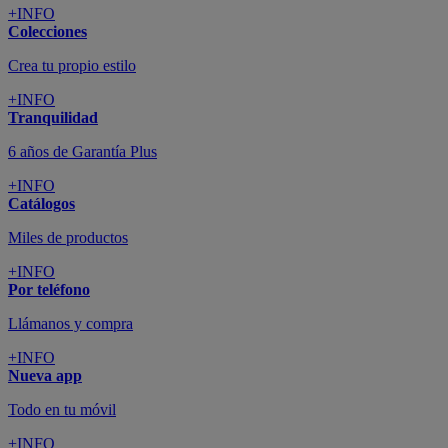
+INFO
Colecciones
Crea tu propio estilo
+INFO
Tranquilidad
6 años de Garantía Plus
+INFO
Catálogos
Miles de productos
+INFO
Por teléfono
Llámanos y compra
+INFO
Nueva app
Todo en tu móvil
+INFO