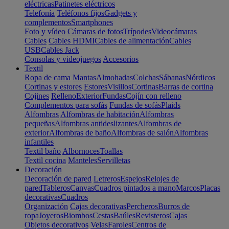
eléctricas
Patinetes eléctricos
Telefonía
Teléfonos fijos
Gadgets y
complementos
Smartphones
Foto y vídeo
Cámaras de fotos
Trípodes
Videocámaras
Cables
Cables HDMI
Cables de alimentación
Cables
USB
Cables Jack
Consolas y videojuegos
Accesorios
Textil
Ropa de cama
Mantas
Almohadas
Colchas
Sábanas
Nórdicos
Cortinas y estores
Estores
Visillos
Cortinas
Barras de cortina
Cojines
Relleno
Exterior
Fundas
Cojín con relleno
Complementos para sofás
Fundas de sofás
Plaids
Alfombras
Alfombras de habitación
Alfombras
pequeñas
Alfombras antideslizantes
Alfombras de
exterior
Alfombras de baño
Alfombras de salón
Alfombras
infantiles
Textil baño
Albornoces
Toallas
Textil cocina
Manteles
Servilletas
Decoración
Decoración de pared
Letreros
Espejos
Relojes de
pared
Tableros
Canvas
Cuadros pintados a mano
Marcos
Placas
decorativas
Cuadros
Organización
Cajas decorativas
Percheros
Burros de
ropa
Joyeros
Biombos
Cestas
Baúles
Revisteros
Cajas
Objetos decorativos
Velas
Faroles
Centros de