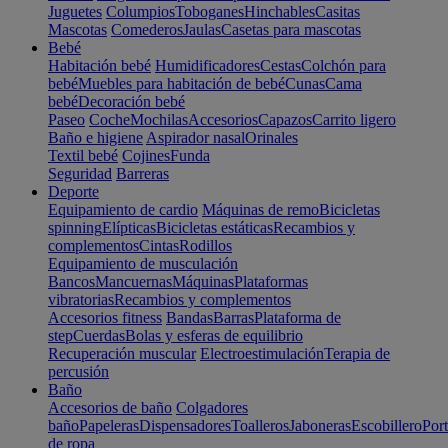
Juguetes
Columpios
Toboganes
Hinchables
Casitas
Mascotas
Comederos
Jaulas
Casetas para mascotas
Bebé
Habitación bebé
Humidificadores
Cestas
Colchón para
bebé
Muebles para habitación de bebé
Cunas
Cama
bebé
Decoración bebé
Paseo
Coche
Mochilas
Accesorios
Capazos
Carrito ligero
Baño e higiene
Aspirador nasal
Orinales
Textil bebé
Cojines
Funda
Seguridad
Barreras
Deporte
Equipamiento de cardio
Máquinas de remo
Bicicletas
spinning
Elípticas
Bicicletas estáticas
Recambios y
complementos
Cintas
Rodillos
Equipamiento de musculación
Bancos
Mancuernas
Máquinas
Plataformas
vibratorias
Recambios y complementos
Accesorios fitness
Bandas
Barras
Plataforma de
step
Cuerdas
Bolas y esferas de equilibrio
Recuperación muscular
Electroestimulación
Terapia de
percusión
Baño
Accesorios de baño
Colgadores
baño
Papeleras
Dispensadores
Toalleros
Jaboneras
Escobillero
Port
de ropa