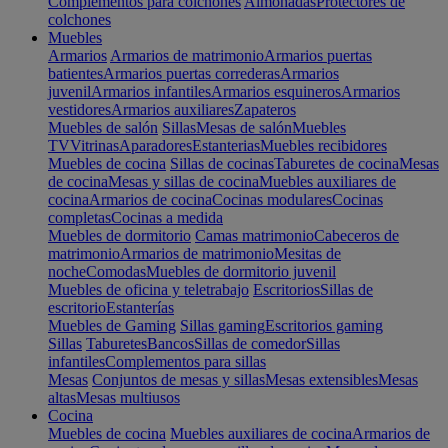
Complementos para colchones
Almohadas
Protectores de
colchones
Muebles
Armarios
Armarios de matrimonio
Armarios puertas
batientes
Armarios puertas correderas
Armarios
juvenil
Armarios infantiles
Armarios esquineros
Armarios
vestidores
Armarios auxiliares
Zapateros
Muebles de salón
Sillas
Mesas de salón
Muebles
TV
Vitrinas
Aparadores
Estanterias
Muebles recibidores
Muebles de cocina
Sillas de cocinas
Taburetes de cocina
Mesas
de cocina
Mesas y sillas de cocina
Muebles auxiliares de
cocina
Armarios de cocina
Cocinas modulares
Cocinas
completas
Cocinas a medida
Muebles de dormitorio
Camas matrimonio
Cabeceros de
matrimonio
Armarios de matrimonio
Mesitas de
noche
Comodas
Muebles de dormitorio juvenil
Muebles de oficina y teletrabajo
Escritorios
Sillas de
escritorio
Estanterías
Muebles de Gaming
Sillas gaming
Escritorios gaming
Sillas
Taburetes
Bancos
Sillas de comedor
Sillas
infantiles
Complementos para sillas
Mesas
Conjuntos de mesas y sillas
Mesas extensibles
Mesas
altas
Mesas multiusos
Cocina
Muebles de cocina
Muebles auxiliares de cocina
Armarios de