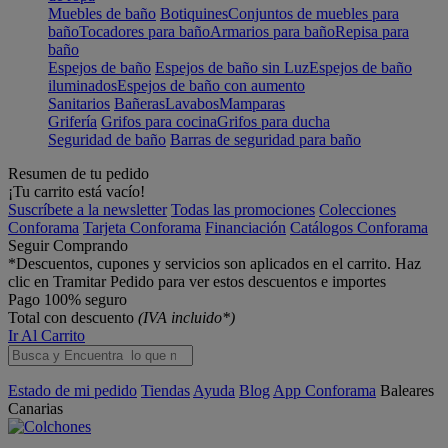
Muebles de baño
Botiquines
Conjuntos de muebles para
baño
Tocadores para baño
Armarios para baño
Repisa para
baño
Espejos de baño
Espejos de baño sin Luz
Espejos de baño
iluminados
Espejos de baño con aumento
Sanitarios
Bañeras
Lavabos
Mamparas
Grifería
Grifos para cocina
Grifos para ducha
Seguridad de baño
Barras de seguridad para baño
Resumen de tu pedido
¡Tu carrito está vacío!
Suscríbete a la newsletter
Todas las promociones
Colecciones
Conforama
Tarjeta Conforama
Financiación
Catálogos Conforama
Seguir Comprando
*Descuentos, cupones y servicios son aplicados en el carrito. Haz
clic en Tramitar Pedido para ver estos descuentos e importes
Pago 100% seguro
Total con descuento
(IVA incluido*)
Ir Al Carrito
Estado de mi pedido
Tiendas
Ayuda
Blog
App Conforama
Baleares
Canarias