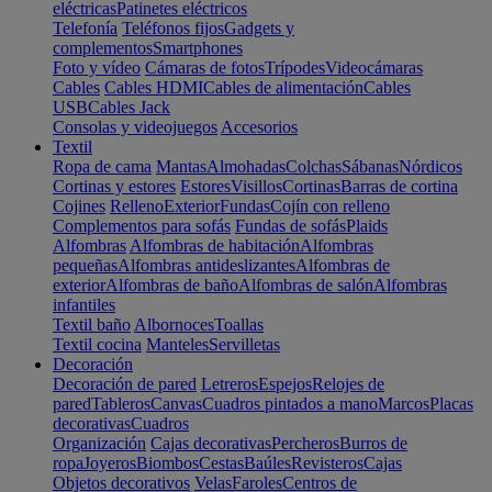
eléctricas
Patinetes eléctricos
Telefonía
Teléfonos fijos
Gadgets y
complementos
Smartphones
Foto y vídeo
Cámaras de fotos
Trípodes
Videocámaras
Cables
Cables HDMI
Cables de alimentación
Cables
USB
Cables Jack
Consolas y videojuegos
Accesorios
Textil
Ropa de cama
Mantas
Almohadas
Colchas
Sábanas
Nórdicos
Cortinas y estores
Estores
Visillos
Cortinas
Barras de cortina
Cojines
Relleno
Exterior
Fundas
Cojín con relleno
Complementos para sofás
Fundas de sofás
Plaids
Alfombras
Alfombras de habitación
Alfombras
pequeñas
Alfombras antideslizantes
Alfombras de
exterior
Alfombras de baño
Alfombras de salón
Alfombras
infantiles
Textil baño
Albornoces
Toallas
Textil cocina
Manteles
Servilletas
Decoración
Decoración de pared
Letreros
Espejos
Relojes de
pared
Tableros
Canvas
Cuadros pintados a mano
Marcos
Placas
decorativas
Cuadros
Organización
Cajas decorativas
Percheros
Burros de
ropa
Joyeros
Biombos
Cestas
Baúles
Revisteros
Cajas
Objetos decorativos
Velas
Faroles
Centros de