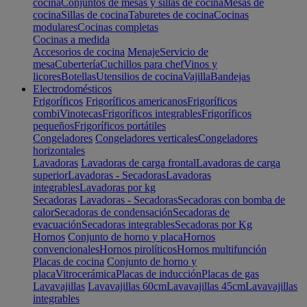
cocina
Conjuntos de mesas y sillas de cocina
Mesas de
cocina
Sillas de cocina
Taburetes de cocina
Cocinas
modulares
Cocinas completas
Cocinas a medida
Accesorios de cocina
Menaje
Servicio de
mesa
Cubertería
Cuchillos para chef
Vinos y
licores
Botellas
Utensilios de cocina
Vajilla
Bandejas
Electrodomésticos
Frigoríficos
Frigoríficos americanos
Frigoríficos
combi
Vinotecas
Frigoríficos integrables
Frigoríficos
pequeños
Frigoríficos portátiles
Congeladores
Congeladores verticales
Congeladores
horizontales
Lavadoras
Lavadoras de carga frontal
Lavadoras de carga
superior
Lavadoras - Secadoras
Lavadoras
integrables
Lavadoras por kg
Secadoras
Lavadoras - Secadoras
Secadoras con bomba de
calor
Secadoras de condensación
Secadoras de
evacuación
Secadoras integrables
Secadoras por Kg
Hornos
Conjunto de horno y placa
Hornos
convencionales
Hornos pirolíticos
Hornos multifunción
Placas de cocina
Conjunto de horno y
placa
Vitrocerámica
Placas de inducción
Placas de gas
Lavavajillas
Lavavajillas 60cm
Lavavajillas 45cm
Lavavajillas
integrables