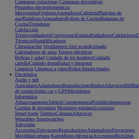
Campanas extractoras
Campanas decorativas
Pequeños electrodomésticos
Microondas
Freidoras
Aspiradores
Cafeteras
Planchas de
asar
Batidoras
Amasadores
Robots de Cocina
Balanzas de
Cocina
Tostadoras
Calefacción
Termoventiladores
Convectores
Estufas
Radiadores
Calefactores
D
Térmicos
Humidificadores
Climatización
Ventiladores
Aire acondicionado
Calentadores de agua
Termos eléctricos
Belleza y salud
Cuidado de los hombres
Cuidado
cabello
Cuidado dental
Salud y bienestar
Limpieza
Limpieza a vapor
Robot limpiacristales
Electrónica
Audio y hifi
Auriculares
Adaptadores
Reproductores
Radios
Altavoces
Hifi
Bar
de sonido
Audio car y GPS
Micrófonos
Informática
Almacenamiento
Tablets
Complementos
Portátiles
Impresoras
Gaming & streaming
Monitores gaming
Accesorios
Smart home
Timbres
Cámaras
Altavoces
Wearables
Smartwatches
Televisión
Accesorios
Televisores
Reproductores
Adaptadores
Proyectores
Movilidad urbana
Karts
Motos eléctricas
Accesorios
Bicicletas