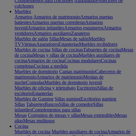
Complementos para colchones
Almohadas
Protectores de
colchones
Muebles
Armarios
Armarios de matrimonio
Armarios puertas
batientes
Armarios puertas correderas
Armarios
juvenil
Armarios infantiles
Armarios esquineros
Armarios
vestidores
Armarios auxiliares
Zapateros
Muebles de salón
Sillas
Mesas de salón
Muebles
TV
Vitrinas
Aparadores
Estanterias
Muebles recibidores
Muebles de cocina
Sillas de cocinas
Taburetes de cocina
Mesas
de cocina
Mesas y sillas de cocina
Muebles auxiliares de
cocina
Armarios de cocina
Cocinas modulares
Cocinas
completas
Cocinas a medida
Muebles de dormitorio
Camas matrimonio
Cabeceros de
matrimonio
Armarios de matrimonio
Mesitas de
noche
Comodas
Muebles de dormitorio juvenil
Muebles de oficina y teletrabajo
Escritorios
Sillas de
escritorio
Estanterías
Muebles de Gaming
Sillas gaming
Escritorios gaming
Sillas
Taburetes
Bancos
Sillas de comedor
Sillas
infantiles
Complementos para sillas
Mesas
Conjuntos de mesas y sillas
Mesas extensibles
Mesas
altas
Mesas multiusos
Cocina
Muebles de cocina
Muebles auxiliares de cocina
Armarios de