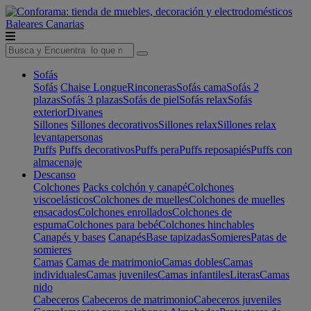
Baleares
Canarias
Sofás
Sofás
Chaise Longue
Rinconeras
Sofás cama
Sofás 2
plazas
Sofás 3 plazas
Sofás de piel
Sofás relax
Sofás
exterior
Divanes
Sillones
Sillones decorativos
Sillones relax
Sillones relax
levantapersonas
Puffs
Puffs decorativos
Puffs pera
Puffs reposapiés
Puffs con
almacenaje
Descanso
Colchones
Packs colchón y canapé
Colchones
viscoelásticos
Colchones de muelles
Colchones de muelles
ensacados
Colchones enrollados
Colchones de
espuma
Colchones para bebé
Colchones hinchables
Canapés y bases
Canapés
Base tapizadas
Somieres
Patas de
somieres
Camas
Camas de matrimonio
Camas dobles
Camas
individuales
Camas juveniles
Camas infantiles
Literas
Camas
nido
Cabeceros
Cabeceros de matrimonio
Cabeceros juveniles