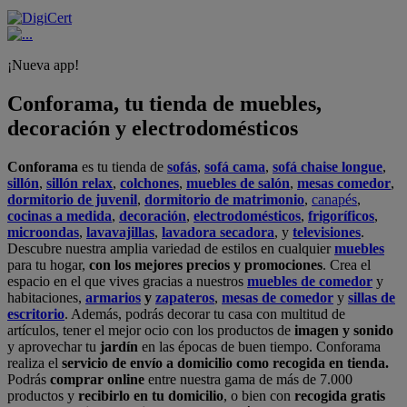
¡Nueva app!
Conforama, tu tienda de muebles,
decoración y electrodomésticos
Conforama
es tu tienda de
sofás
,
sofá cama
,
sofá chaise longue
,
sillón
,
sillón relax
,
colchones
,
muebles de salón
,
mesas comedor
,
dormitorio de juvenil
,
dormitorio de matrimonio
,
canapés
,
cocinas a medida
,
decoración
,
electrodomésticos
,
frigoríficos
,
microondas
,
lavavajillas
,
lavadora secadora
, y
televisiones
.
Descubre nuestra amplia variedad de estilos en cualquier
muebles
para tu hogar,
con los mejores precios y promociones
. Crea el
espacio en el que vives gracias a nuestros
muebles de comedor
y
habitaciones,
armarios
y
zapateros
,
mesas de comedor
y
sillas de
escritorio
. Además, podrás decorar tu casa con multitud de
artículos, tener el mejor ocio con los productos de
imagen y sonido
y aprovechar tu
jardín
en las épocas de buen tiempo. Conforama
realiza el
servicio de envío a domicilio como recogida en tienda.
Podrás
comprar online
entre nuestra gama de más de 7.000
productos y
recibirlo en tu domicilio
, o bien con
recogida gratis