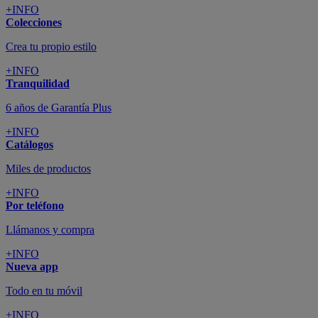
+INFO
Colecciones
Crea tu propio estilo
+INFO
Tranquilidad
6 años de Garantía Plus
+INFO
Catálogos
Miles de productos
+INFO
Por teléfono
Llámanos y compra
+INFO
Nueva app
Todo en tu móvil
+INFO