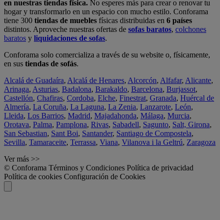
en nuestras tiendas física.
No esperes más para crear o renovar tu
hogar y transformarlo en un espacio con mucho estilo. Conforama
tiene 300
tiendas de muebles
físicas distribuidas en
6 países
distintos. Aproveche nuestras ofertas de
sofas baratos
,
colchones
baratos
y
liquidaciones de sofas
.
Conforama solo comercializa a través de su website o, físicamente,
en sus
tiendas de sofás
.
Alcalá de Guadaíra
,
Alcalá de Henares
,
Alcorcón
,
Alfafar
,
Alicante
,
Arinaga
,
Asturias
,
Badalona
,
Barakaldo
,
Barcelona
,
Burjassot
,
Castellón
,
Chafiras
,
Cordoba
,
Elche
,
Finestrat
,
Granada
,
Huércal de
Almería
,
La Coruña
,
La Laguna
,
La Zenia
,
Lanzarote
,
León
,
Lleida
,
Los Barrios
,
Madrid
,
Majadahonda
,
Málaga
,
Murcia
,
Orotava
,
Palma
,
Pamplona
,
Rivas
,
Sabadell
,
Sagunto
,
Salt, Girona
,
San Sebastian
,
Sant Boi
,
Santander
,
Santiago de Compostela
,
Sevilla
,
Tamaraceite
,
Terrassa
,
Viana
,
Vilanova i la Geltrú
,
Zaragoza
Ver más >>
© Conforama
Términos y Condiciones
Política de privacidad
Política de cookies
Configuración de Cookies