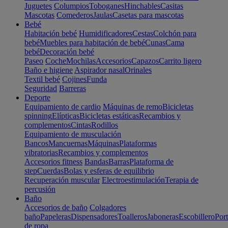
Juguetes
Columpios
Toboganes
Hinchables
Casitas
Mascotas
Comederos
Jaulas
Casetas para mascotas
Bebé
Habitación bebé
Humidificadores
Cestas
Colchón para
bebé
Muebles para habitación de bebé
Cunas
Cama
bebé
Decoración bebé
Paseo
Coche
Mochilas
Accesorios
Capazos
Carrito ligero
Baño e higiene
Aspirador nasal
Orinales
Textil bebé
Cojines
Funda
Seguridad
Barreras
Deporte
Equipamiento de cardio
Máquinas de remo
Bicicletas
spinning
Elípticas
Bicicletas estáticas
Recambios y
complementos
Cintas
Rodillos
Equipamiento de musculación
Bancos
Mancuernas
Máquinas
Plataformas
vibratorias
Recambios y complementos
Accesorios fitness
Bandas
Barras
Plataforma de
step
Cuerdas
Bolas y esferas de equilibrio
Recuperación muscular
Electroestimulación
Terapia de
percusión
Baño
Accesorios de baño
Colgadores
baño
Papeleras
Dispensadores
Toalleros
Jaboneras
Escobillero
Port
de ropa