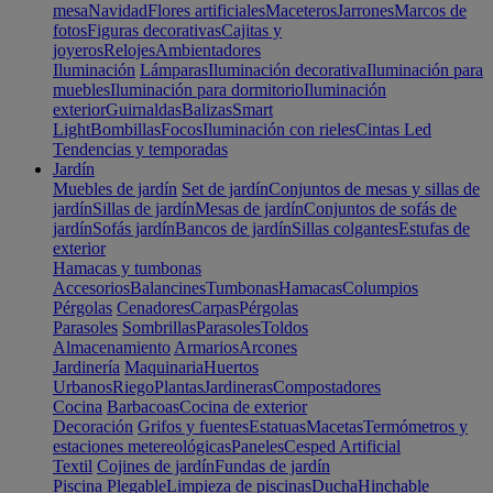
mesa
Navidad
Flores artificiales
Maceteros
Jarrones
Marcos de
fotos
Figuras decorativas
Cajitas y
joyeros
Relojes
Ambientadores
Iluminación
Lámparas
Iluminación decorativa
Iluminación para
muebles
Iluminación para dormitorio
Iluminación
exterior
Guirnaldas
Balizas
Smart
Light
Bombillas
Focos
Iluminación con rieles
Cintas Led
Tendencias y temporadas
Jardín
Muebles de jardín
Set de jardín
Conjuntos de mesas y sillas de
jardín
Sillas de jardín
Mesas de jardín
Conjuntos de sofás de
jardín
Sofás jardín
Bancos de jardín
Sillas colgantes
Estufas de
exterior
Hamacas y tumbonas
Accesorios
Balancines
Tumbonas
Hamacas
Columpios
Pérgolas
Cenadores
Carpas
Pérgolas
Parasoles
Sombrillas
Parasoles
Toldos
Almacenamiento
Armarios
Arcones
Jardinería
Maquinaria
Huertos
Urbanos
Riego
Plantas
Jardineras
Compostadores
Cocina
Barbacoas
Cocina de exterior
Decoración
Grifos y fuentes
Estatuas
Macetas
Termómetros y
estaciones metereológicas
Paneles
Cesped Artificial
Textil
Cojines de jardín
Fundas de jardín
Piscina
Plegable
Limpieza de piscinas
Ducha
Hinchable