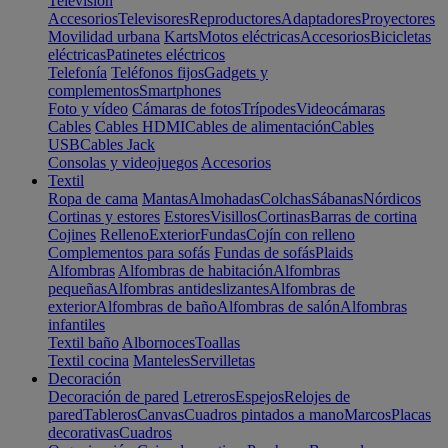
Televisión
Accesorios
Televisores
Reproductores
Adaptadores
Proyectores
Movilidad urbana
Karts
Motos eléctricas
Accesorios
Bicicletas
eléctricas
Patinetes eléctricos
Telefonía
Teléfonos fijos
Gadgets y
complementos
Smartphones
Foto y vídeo
Cámaras de fotos
Trípodes
Videocámaras
Cables
Cables HDMI
Cables de alimentación
Cables
USB
Cables Jack
Consolas y videojuegos
Accesorios
Textil
Ropa de cama
Mantas
Almohadas
Colchas
Sábanas
Nórdicos
Cortinas y estores
Estores
Visillos
Cortinas
Barras de cortina
Cojines
Relleno
Exterior
Fundas
Cojín con relleno
Complementos para sofás
Fundas de sofás
Plaids
Alfombras
Alfombras de habitación
Alfombras
pequeñas
Alfombras antideslizantes
Alfombras de
exterior
Alfombras de baño
Alfombras de salón
Alfombras
infantiles
Textil baño
Albornoces
Toallas
Textil cocina
Manteles
Servilletas
Decoración
Decoración de pared
Letreros
Espejos
Relojes de
pared
Tableros
Canvas
Cuadros pintados a mano
Marcos
Placas
decorativas
Cuadros