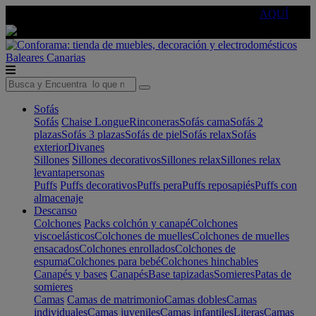
🔵Cambia tu electro con
-10% EXTRA
de descuento ☑️
AQUÍ
Baleares
Canarias
Sofás
Sofás
Chaise Longue
Rinconeras
Sofás cama
Sofás 2
plazas
Sofás 3 plazas
Sofás de piel
Sofás relax
Sofás
exterior
Divanes
Sillones
Sillones decorativos
Sillones relax
Sillones relax
levantapersonas
Puffs
Puffs decorativos
Puffs pera
Puffs reposapiés
Puffs con
almacenaje
Descanso
Colchones
Packs colchón y canapé
Colchones
viscoelásticos
Colchones de muelles
Colchones de muelles
ensacados
Colchones enrollados
Colchones de
espuma
Colchones para bebé
Colchones hinchables
Canapés y bases
Canapés
Base tapizadas
Somieres
Patas de
somieres
Camas
Camas de matrimonio
Camas dobles
Camas
individuales
Camas juveniles
Camas infantiles
Literas
Camas