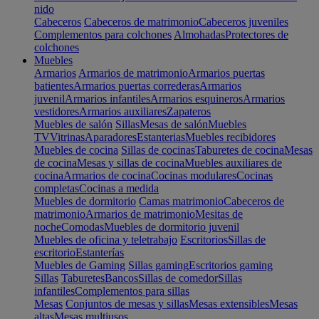
nido
Cabeceros
Cabeceros de matrimonio
Cabeceros juveniles
Complementos para colchones
Almohadas
Protectores de
colchones
Muebles
Armarios
Armarios de matrimonio
Armarios puertas
batientes
Armarios puertas correderas
Armarios
juvenil
Armarios infantiles
Armarios esquineros
Armarios
vestidores
Armarios auxiliares
Zapateros
Muebles de salón
Sillas
Mesas de salón
Muebles
TV
Vitrinas
Aparadores
Estanterias
Muebles recibidores
Muebles de cocina
Sillas de cocinas
Taburetes de cocina
Mesas
de cocina
Mesas y sillas de cocina
Muebles auxiliares de
cocina
Armarios de cocina
Cocinas modulares
Cocinas
completas
Cocinas a medida
Muebles de dormitorio
Camas matrimonio
Cabeceros de
matrimonio
Armarios de matrimonio
Mesitas de
noche
Comodas
Muebles de dormitorio juvenil
Muebles de oficina y teletrabajo
Escritorios
Sillas de
escritorio
Estanterías
Muebles de Gaming
Sillas gaming
Escritorios gaming
Sillas
Taburetes
Bancos
Sillas de comedor
Sillas
infantiles
Complementos para sillas
Mesas
Conjuntos de mesas y sillas
Mesas extensibles
Mesas
altas
Mesas multiusos