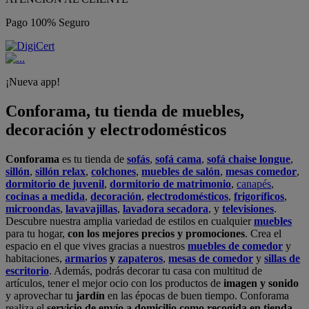
Pago 100% Seguro
¡Nueva app!
Conforama, tu tienda de muebles,
decoración y electrodomésticos
Conforama
es tu tienda de
sofás
,
sofá cama
,
sofá chaise longue
,
sillón
,
sillón relax
,
colchones
,
muebles de salón
,
mesas comedor
,
dormitorio de juvenil
,
dormitorio de matrimonio
,
canapés
,
cocinas a medida
,
decoración
,
electrodomésticos
,
frigoríficos
,
microondas
,
lavavajillas
,
lavadora secadora
, y
televisiones
.
Descubre nuestra amplia variedad de estilos en cualquier
muebles
para tu hogar,
con los mejores precios y promociones
. Crea el
espacio en el que vives gracias a nuestros
muebles de comedor
y
habitaciones,
armarios
y
zapateros
,
mesas de comedor
y
sillas de
escritorio
. Además, podrás decorar tu casa con multitud de
artículos, tener el mejor ocio con los productos de
imagen y sonido
y aprovechar tu
jardín
en las épocas de buen tiempo. Conforama
realiza el
servicio de envío a domicilio como recogida en tienda.