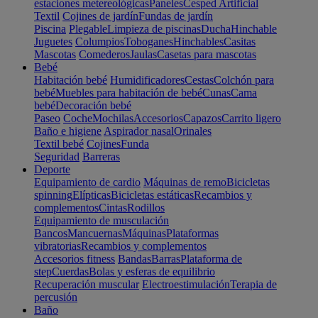
estaciones metereológicas
Paneles
Cesped Artificial
Textil
Cojines de jardín
Fundas de jardín
Piscina
Plegable
Limpieza de piscinas
Ducha
Hinchable
Juguetes
Columpios
Toboganes
Hinchables
Casitas
Mascotas
Comederos
Jaulas
Casetas para mascotas
Bebé
Habitación bebé
Humidificadores
Cestas
Colchón para
bebé
Muebles para habitación de bebé
Cunas
Cama
bebé
Decoración bebé
Paseo
Coche
Mochilas
Accesorios
Capazos
Carrito ligero
Baño e higiene
Aspirador nasal
Orinales
Textil bebé
Cojines
Funda
Seguridad
Barreras
Deporte
Equipamiento de cardio
Máquinas de remo
Bicicletas
spinning
Elípticas
Bicicletas estáticas
Recambios y
complementos
Cintas
Rodillos
Equipamiento de musculación
Bancos
Mancuernas
Máquinas
Plataformas
vibratorias
Recambios y complementos
Accesorios fitness
Bandas
Barras
Plataforma de
step
Cuerdas
Bolas y esferas de equilibrio
Recuperación muscular
Electroestimulación
Terapia de
percusión
Baño