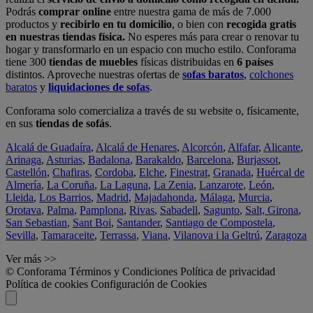
Podrás
comprar online
entre nuestra gama de más de 7.000
productos y
recibirlo en tu domicilio
, o bien con
recogida gratis
en nuestras tiendas física.
No esperes más para crear o renovar tu
hogar y transformarlo en un espacio con mucho estilo. Conforama
tiene 300
tiendas de muebles
físicas distribuidas en
6 países
distintos. Aproveche nuestras ofertas de
sofas baratos
,
colchones
baratos
y
liquidaciones de sofas
.
Conforama solo comercializa a través de su website o, físicamente,
en sus
tiendas de sofás
.
Alcalá de Guadaíra
,
Alcalá de Henares
,
Alcorcón
,
Alfafar
,
Alicante
,
Arinaga
,
Asturias
,
Badalona
,
Barakaldo
,
Barcelona
,
Burjassot
,
Castellón
,
Chafiras
,
Cordoba
,
Elche
,
Finestrat
,
Granada
,
Huércal de
Almería
,
La Coruña
,
La Laguna
,
La Zenia
,
Lanzarote
,
León
,
Lleida
,
Los Barrios
,
Madrid
,
Majadahonda
,
Málaga
,
Murcia
,
Orotava
,
Palma
,
Pamplona
,
Rivas
,
Sabadell
,
Sagunto
,
Salt, Girona
,
San Sebastian
,
Sant Boi
,
Santander
,
Santiago de Compostela
,
Sevilla
,
Tamaraceite
,
Terrassa
,
Viana
,
Vilanova i la Geltrú
,
Zaragoza
Ver más >>
© Conforama
Términos y Condiciones
Política de privacidad
Política de cookies
Configuración de Cookies