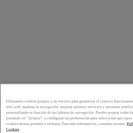
Utilizamos cookies propias y de terceros para garantizar el correcto funcionami
sitio web, analizar la navegación, mejorar nuestros servicios y mostrarte public
personalizada en función de tus hábitos de navegación. Puedes aceptar todas la
pulsando en “Aceptar”, o configurar tus preferencias para seleccionar qué tipos
cookies deseas permitir o rechazar. Para más información, consulta nuestra
Pol
Cookies