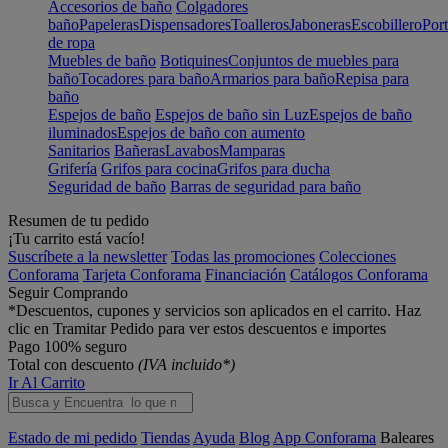
Accesorios de baño
Colgadores
baño
Papeleras
Dispensadores
Toalleros
Jaboneras
Escobillero
Port
de ropa
Muebles de baño
Botiquines
Conjuntos de muebles para
baño
Tocadores para baño
Armarios para baño
Repisa para
baño
Espejos de baño
Espejos de baño sin Luz
Espejos de baño
iluminados
Espejos de baño con aumento
Sanitarios
Bañeras
Lavabos
Mamparas
Grifería
Grifos para cocina
Grifos para ducha
Seguridad de baño
Barras de seguridad para baño
Resumen de tu pedido
¡Tu carrito está vacío!
Suscríbete a la newsletter
Todas las promociones
Colecciones
Conforama
Tarjeta Conforama
Financiación
Catálogos Conforama
Seguir Comprando
*Descuentos, cupones y servicios son aplicados en el carrito. Haz
clic en Tramitar Pedido para ver estos descuentos e importes
Pago 100% seguro
Total con descuento
(IVA incluido*)
Ir Al Carrito
Estado de mi pedido
Tiendas
Ayuda
Blog
App Conforama
Baleares