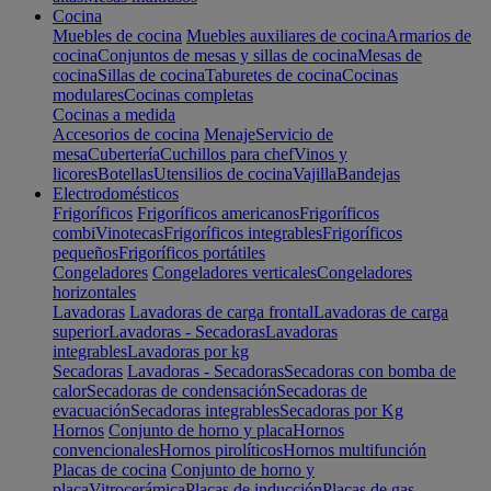
Cocina
Muebles de cocina
Muebles auxiliares de cocina
Armarios de
cocina
Conjuntos de mesas y sillas de cocina
Mesas de
cocina
Sillas de cocina
Taburetes de cocina
Cocinas
modulares
Cocinas completas
Cocinas a medida
Accesorios de cocina
Menaje
Servicio de
mesa
Cubertería
Cuchillos para chef
Vinos y
licores
Botellas
Utensilios de cocina
Vajilla
Bandejas
Electrodomésticos
Frigoríficos
Frigoríficos americanos
Frigoríficos
combi
Vinotecas
Frigoríficos integrables
Frigoríficos
pequeños
Frigoríficos portátiles
Congeladores
Congeladores verticales
Congeladores
horizontales
Lavadoras
Lavadoras de carga frontal
Lavadoras de carga
superior
Lavadoras - Secadoras
Lavadoras
integrables
Lavadoras por kg
Secadoras
Lavadoras - Secadoras
Secadoras con bomba de
calor
Secadoras de condensación
Secadoras de
evacuación
Secadoras integrables
Secadoras por Kg
Hornos
Conjunto de horno y placa
Hornos
convencionales
Hornos pirolíticos
Hornos multifunción
Placas de cocina
Conjunto de horno y
placa
Vitrocerámica
Placas de inducción
Placas de gas