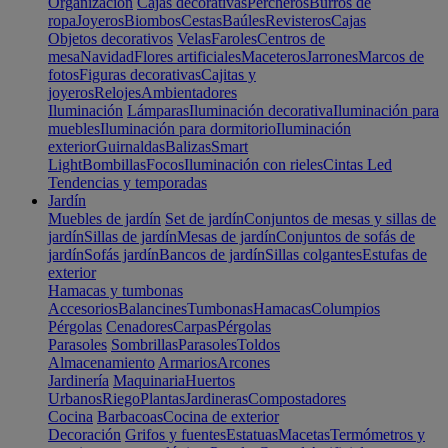
Organización
Cajas decorativas
Percheros
Burros de
ropa
Joyeros
Biombos
Cestas
Baúles
Revisteros
Cajas
Objetos decorativos
Velas
Faroles
Centros de
mesa
Navidad
Flores artificiales
Maceteros
Jarrones
Marcos de
fotos
Figuras decorativas
Cajitas y
joyeros
Relojes
Ambientadores
Iluminación
Lámparas
Iluminación decorativa
Iluminación para
muebles
Iluminación para dormitorio
Iluminación
exterior
Guirnaldas
Balizas
Smart
Light
Bombillas
Focos
Iluminación con rieles
Cintas Led
Tendencias y temporadas
Jardín
Muebles de jardín
Set de jardín
Conjuntos de mesas y sillas de
jardín
Sillas de jardín
Mesas de jardín
Conjuntos de sofás de
jardín
Sofás jardín
Bancos de jardín
Sillas colgantes
Estufas de
exterior
Hamacas y tumbonas
Accesorios
Balancines
Tumbonas
Hamacas
Columpios
Pérgolas
Cenadores
Carpas
Pérgolas
Parasoles
Sombrillas
Parasoles
Toldos
Almacenamiento
Armarios
Arcones
Jardinería
Maquinaria
Huertos
Urbanos
Riego
Plantas
Jardineras
Compostadores
Cocina
Barbacoas
Cocina de exterior
Decoración
Grifos y fuentes
Estatuas
Macetas
Termómetros y