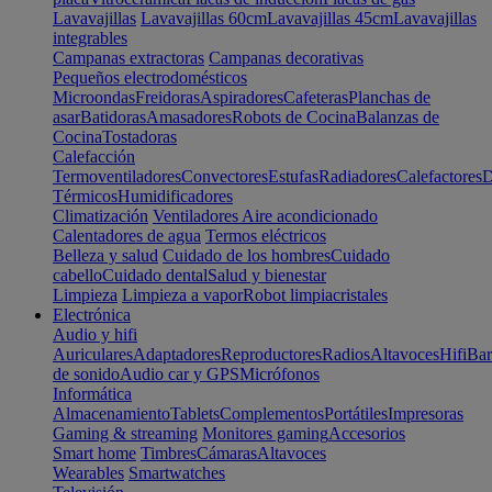
Lavavajillas
Lavavajillas 60cm
Lavavajillas 45cm
Lavavajillas
integrables
Campanas extractoras
Campanas decorativas
Pequeños electrodomésticos
Microondas
Freidoras
Aspiradores
Cafeteras
Planchas de
asar
Batidoras
Amasadores
Robots de Cocina
Balanzas de
Cocina
Tostadoras
Calefacción
Termoventiladores
Convectores
Estufas
Radiadores
Calefactores
D
Térmicos
Humidificadores
Climatización
Ventiladores
Aire acondicionado
Calentadores de agua
Termos eléctricos
Belleza y salud
Cuidado de los hombres
Cuidado
cabello
Cuidado dental
Salud y bienestar
Limpieza
Limpieza a vapor
Robot limpiacristales
Electrónica
Audio y hifi
Auriculares
Adaptadores
Reproductores
Radios
Altavoces
Hifi
Bar
de sonido
Audio car y GPS
Micrófonos
Informática
Almacenamiento
Tablets
Complementos
Portátiles
Impresoras
Gaming & streaming
Monitores gaming
Accesorios
Smart home
Timbres
Cámaras
Altavoces
Wearables
Smartwatches