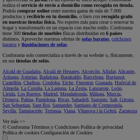
realiza el
servicio de envío a domicilio como recogida en tienda.
Podrás
comprar online
entre nuestra gama de más de 7.000
productos y
recibirlo en tu domicilio
, o bien con
recogida gratis
en nuestras tiendas física.
No esperes más para crear o renovar tu
hogar y transformarlo en un espacio con mucho estilo. Conforama
tiene 300
tiendas de muebles
físicas distribuidas en
6 países
distintos. Aproveche nuestras ofertas de
sofas baratos
,
colchones
baratos
y
liquidaciones de sofas
.
Conforama solo comercializa a través de su website o, físicamente,
en sus
tiendas de sofás
.
Alcalá de Guadaíra
,
Alcalá de Henares
,
Alcorcón
,
Alfafar
,
Alicante
,
Arinaga
,
Asturias
,
Badalona
,
Barakaldo
,
Barcelona
,
Burjassot
,
Castellón
,
Chafiras
,
Cordoba
,
Elche
,
Finestrat
,
Granada
,
Huércal de
Almería
,
La Coruña
,
La Laguna
,
La Zenia
,
Lanzarote
,
León
,
Lleida
,
Los Barrios
,
Madrid
,
Majadahonda
,
Málaga
,
Murcia
,
Orotava
,
Palma
,
Pamplona
,
Rivas
,
Sabadell
,
Sagunto
,
Salt, Girona
,
San Sebastian
,
Sant Boi
,
Santander
,
Santiago de Compostela
,
Sevilla
,
Tamaraceite
,
Terrassa
,
Viana
,
Vilanova i la Geltrú
,
Zaragoza
Ver más >>
© Conforama
Términos y Condiciones
Política de privacidad
Política de cookies
Configuración de Cookies