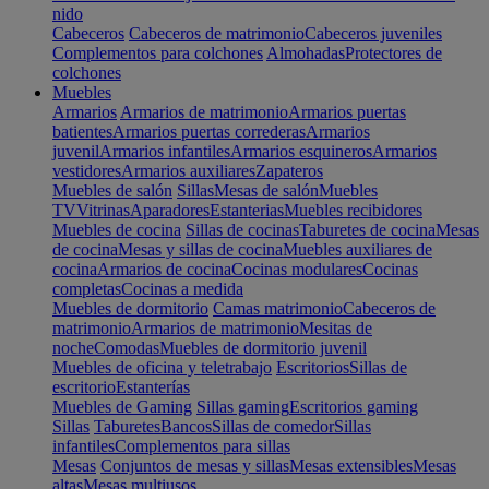
nido
Cabeceros
Cabeceros de matrimonio
Cabeceros juveniles
Complementos para colchones
Almohadas
Protectores de
colchones
Muebles
Armarios
Armarios de matrimonio
Armarios puertas
batientes
Armarios puertas correderas
Armarios
juvenil
Armarios infantiles
Armarios esquineros
Armarios
vestidores
Armarios auxiliares
Zapateros
Muebles de salón
Sillas
Mesas de salón
Muebles
TV
Vitrinas
Aparadores
Estanterias
Muebles recibidores
Muebles de cocina
Sillas de cocinas
Taburetes de cocina
Mesas
de cocina
Mesas y sillas de cocina
Muebles auxiliares de
cocina
Armarios de cocina
Cocinas modulares
Cocinas
completas
Cocinas a medida
Muebles de dormitorio
Camas matrimonio
Cabeceros de
matrimonio
Armarios de matrimonio
Mesitas de
noche
Comodas
Muebles de dormitorio juvenil
Muebles de oficina y teletrabajo
Escritorios
Sillas de
escritorio
Estanterías
Muebles de Gaming
Sillas gaming
Escritorios gaming
Sillas
Taburetes
Bancos
Sillas de comedor
Sillas
infantiles
Complementos para sillas
Mesas
Conjuntos de mesas y sillas
Mesas extensibles
Mesas
altas
Mesas multiusos