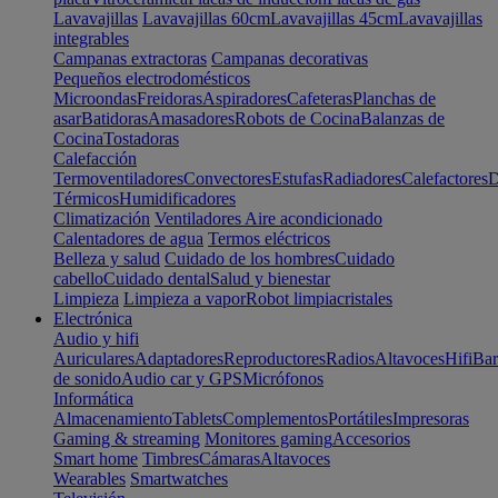
Lavavajillas
Lavavajillas 60cm
Lavavajillas 45cm
Lavavajillas
integrables
Campanas extractoras
Campanas decorativas
Pequeños electrodomésticos
Microondas
Freidoras
Aspiradores
Cafeteras
Planchas de
asar
Batidoras
Amasadores
Robots de Cocina
Balanzas de
Cocina
Tostadoras
Calefacción
Termoventiladores
Convectores
Estufas
Radiadores
Calefactores
D
Térmicos
Humidificadores
Climatización
Ventiladores
Aire acondicionado
Calentadores de agua
Termos eléctricos
Belleza y salud
Cuidado de los hombres
Cuidado
cabello
Cuidado dental
Salud y bienestar
Limpieza
Limpieza a vapor
Robot limpiacristales
Electrónica
Audio y hifi
Auriculares
Adaptadores
Reproductores
Radios
Altavoces
Hifi
Bar
de sonido
Audio car y GPS
Micrófonos
Informática
Almacenamiento
Tablets
Complementos
Portátiles
Impresoras
Gaming & streaming
Monitores gaming
Accesorios
Smart home
Timbres
Cámaras
Altavoces
Wearables
Smartwatches