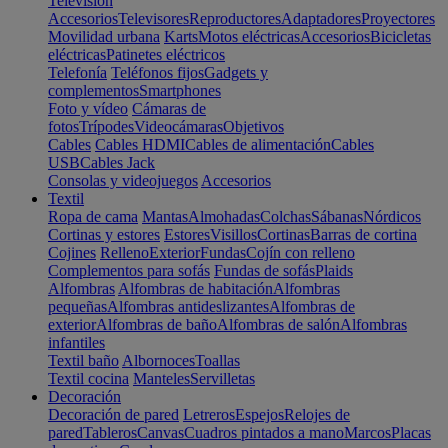
Televisión
Accesorios
Televisores
Reproductores
Adaptadores
Proyectores
Movilidad urbana
Karts
Motos eléctricas
Accesorios
Bicicletas
eléctricas
Patinetes eléctricos
Telefonía
Teléfonos fijos
Gadgets y
complementos
Smartphones
Foto y vídeo
Cámaras de
fotos
Trípodes
Videocámaras
Objetivos
Cables
Cables HDMI
Cables de alimentación
Cables
USB
Cables Jack
Consolas y videojuegos
Accesorios
Textil
Ropa de cama
Mantas
Almohadas
Colchas
Sábanas
Nórdicos
Cortinas y estores
Estores
Visillos
Cortinas
Barras de cortina
Cojines
Relleno
Exterior
Fundas
Cojín con relleno
Complementos para sofás
Fundas de sofás
Plaids
Alfombras
Alfombras de habitación
Alfombras
pequeñas
Alfombras antideslizantes
Alfombras de
exterior
Alfombras de baño
Alfombras de salón
Alfombras
infantiles
Textil baño
Albornoces
Toallas
Textil cocina
Manteles
Servilletas
Decoración
Decoración de pared
Letreros
Espejos
Relojes de
pared
Tableros
Canvas
Cuadros pintados a mano
Marcos
Placas