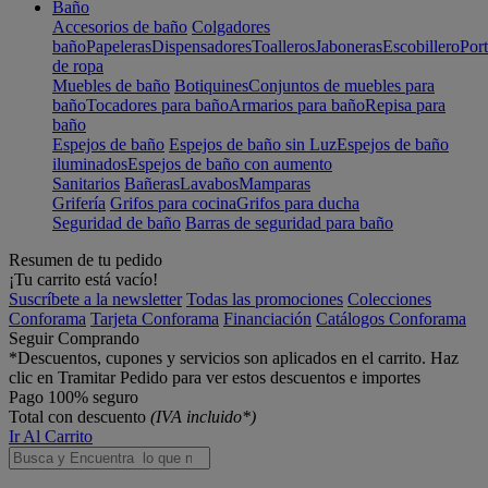
Baño
Accesorios de baño
Colgadores
baño
Papeleras
Dispensadores
Toalleros
Jaboneras
Escobillero
Port
de ropa
Muebles de baño
Botiquines
Conjuntos de muebles para
baño
Tocadores para baño
Armarios para baño
Repisa para
baño
Espejos de baño
Espejos de baño sin Luz
Espejos de baño
iluminados
Espejos de baño con aumento
Sanitarios
Bañeras
Lavabos
Mamparas
Grifería
Grifos para cocina
Grifos para ducha
Seguridad de baño
Barras de seguridad para baño
Resumen de tu pedido
¡Tu carrito está vacío!
Suscríbete a la newsletter
Todas las promociones
Colecciones
Conforama
Tarjeta Conforama
Financiación
Catálogos Conforama
Seguir Comprando
*Descuentos, cupones y servicios son aplicados en el carrito. Haz
clic en Tramitar Pedido para ver estos descuentos e importes
Pago 100% seguro
Total con descuento
(IVA incluido*)
Ir Al Carrito