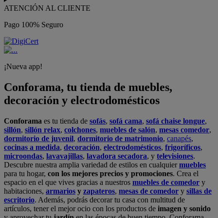
ATENCIÓN AL CLIENTE
Pago 100% Seguro
¡Nueva app!
Conforama, tu tienda de muebles,
decoración y electrodomésticos
Conforama
es tu tienda de
sofás
,
sofá cama
,
sofá chaise longue
,
sillón
,
sillón relax
,
colchones
,
muebles de salón
,
mesas comedor
,
dormitorio de juvenil
,
dormitorio de matrimonio
,
canapés
,
cocinas a medida
,
decoración
,
electrodomésticos
,
frigoríficos
,
microondas
,
lavavajillas
,
lavadora secadora
, y
televisiones
.
Descubre nuestra amplia variedad de estilos en cualquier
muebles
para tu hogar,
con los mejores precios y promociones
. Crea el
espacio en el que vives gracias a nuestros
muebles de comedor
y
habitaciones,
armarios
y
zapateros
,
mesas de comedor
y
sillas de
escritorio
. Además, podrás decorar tu casa con multitud de
artículos, tener el mejor ocio con los productos de
imagen y sonido
y aprovechar tu
jardín
en las épocas de buen tiempo. Conforama