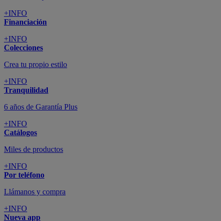
+INFO
Financiación
+INFO
Colecciones
Crea tu propio estilo
+INFO
Tranquilidad
6 años de Garantía Plus
+INFO
Catálogos
Miles de productos
+INFO
Por teléfono
Llámanos y compra
+INFO
Nueva app