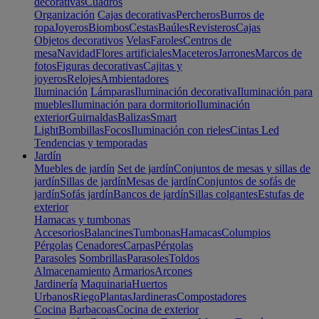
decorativas
Cuadros
Organización
Cajas decorativas
Percheros
Burros de
ropa
Joyeros
Biombos
Cestas
Baúles
Revisteros
Cajas
Objetos decorativos
Velas
Faroles
Centros de
mesa
Navidad
Flores artificiales
Maceteros
Jarrones
Marcos de
fotos
Figuras decorativas
Cajitas y
joyeros
Relojes
Ambientadores
Iluminación
Lámparas
Iluminación decorativa
Iluminación para
muebles
Iluminación para dormitorio
Iluminación
exterior
Guirnaldas
Balizas
Smart
Light
Bombillas
Focos
Iluminación con rieles
Cintas Led
Tendencias y temporadas
Jardín
Muebles de jardín
Set de jardín
Conjuntos de mesas y sillas de
jardín
Sillas de jardín
Mesas de jardín
Conjuntos de sofás de
jardín
Sofás jardín
Bancos de jardín
Sillas colgantes
Estufas de
exterior
Hamacas y tumbonas
Accesorios
Balancines
Tumbonas
Hamacas
Columpios
Pérgolas
Cenadores
Carpas
Pérgolas
Parasoles
Sombrillas
Parasoles
Toldos
Almacenamiento
Armarios
Arcones
Jardinería
Maquinaria
Huertos
Urbanos
Riego
Plantas
Jardineras
Compostadores
Cocina
Barbacoas
Cocina de exterior