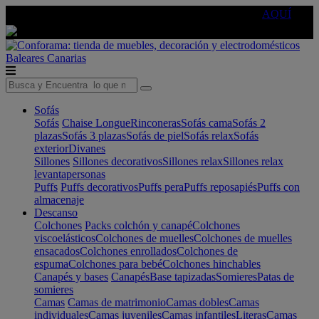
🔵Cambia tu electro con
-10% EXTRA
de descuento ☑️
AQUÍ
Baleares
Canarias
Sofás
Sofás
Chaise Longue
Rinconeras
Sofás cama
Sofás 2
plazas
Sofás 3 plazas
Sofás de piel
Sofás relax
Sofás
exterior
Divanes
Sillones
Sillones decorativos
Sillones relax
Sillones relax
levantapersonas
Puffs
Puffs decorativos
Puffs pera
Puffs reposapiés
Puffs con
almacenaje
Descanso
Colchones
Packs colchón y canapé
Colchones
viscoelásticos
Colchones de muelles
Colchones de muelles
ensacados
Colchones enrollados
Colchones de
espuma
Colchones para bebé
Colchones hinchables
Canapés y bases
Canapés
Base tapizadas
Somieres
Patas de
somieres
Camas
Camas de matrimonio
Camas dobles
Camas
individuales
Camas juveniles
Camas infantiles
Literas
Camas