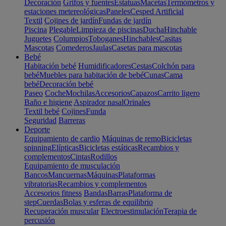
Decoración
Grifos y fuentes
Estatuas
Macetas
Termómetros y
estaciones metereológicas
Paneles
Cesped Artificial
Textil
Cojines de jardín
Fundas de jardín
Piscina
Plegable
Limpieza de piscinas
Ducha
Hinchable
Juguetes
Columpios
Toboganes
Hinchables
Casitas
Mascotas
Comederos
Jaulas
Casetas para mascotas
Bebé
Habitación bebé
Humidificadores
Cestas
Colchón para
bebé
Muebles para habitación de bebé
Cunas
Cama
bebé
Decoración bebé
Paseo
Coche
Mochilas
Accesorios
Capazos
Carrito ligero
Baño e higiene
Aspirador nasal
Orinales
Textil bebé
Cojines
Funda
Seguridad
Barreras
Deporte
Equipamiento de cardio
Máquinas de remo
Bicicletas
spinning
Elípticas
Bicicletas estáticas
Recambios y
complementos
Cintas
Rodillos
Equipamiento de musculación
Bancos
Mancuernas
Máquinas
Plataformas
vibratorias
Recambios y complementos
Accesorios fitness
Bandas
Barras
Plataforma de
step
Cuerdas
Bolas y esferas de equilibrio
Recuperación muscular
Electroestimulación
Terapia de
percusión