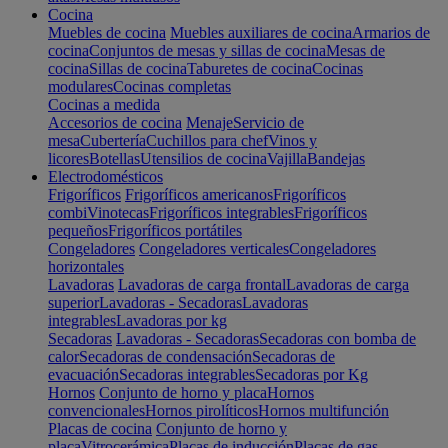
Cocina
Muebles de cocina
Muebles auxiliares de cocina
Armarios de
cocina
Conjuntos de mesas y sillas de cocina
Mesas de
cocina
Sillas de cocina
Taburetes de cocina
Cocinas
modulares
Cocinas completas
Cocinas a medida
Accesorios de cocina
Menaje
Servicio de
mesa
Cubertería
Cuchillos para chef
Vinos y
licores
Botellas
Utensilios de cocina
Vajilla
Bandejas
Electrodomésticos
Frigoríficos
Frigoríficos americanos
Frigoríficos
combi
Vinotecas
Frigoríficos integrables
Frigoríficos
pequeños
Frigoríficos portátiles
Congeladores
Congeladores verticales
Congeladores
horizontales
Lavadoras
Lavadoras de carga frontal
Lavadoras de carga
superior
Lavadoras - Secadoras
Lavadoras
integrables
Lavadoras por kg
Secadoras
Lavadoras - Secadoras
Secadoras con bomba de
calor
Secadoras de condensación
Secadoras de
evacuación
Secadoras integrables
Secadoras por Kg
Hornos
Conjunto de horno y placa
Hornos
convencionales
Hornos pirolíticos
Hornos multifunción
Placas de cocina
Conjunto de horno y
placa
Vitrocerámica
Placas de inducción
Placas de gas