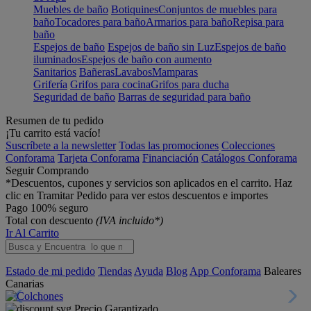
Muebles de baño
Botiquines
Conjuntos de muebles para
baño
Tocadores para baño
Armarios para baño
Repisa para
baño
Espejos de baño
Espejos de baño sin Luz
Espejos de baño
iluminados
Espejos de baño con aumento
Sanitarios
Bañeras
Lavabos
Mamparas
Grifería
Grifos para cocina
Grifos para ducha
Seguridad de baño
Barras de seguridad para baño
Resumen de tu pedido
¡Tu carrito está vacío!
Suscríbete a la newsletter
Todas las promociones
Colecciones
Conforama
Tarjeta Conforama
Financiación
Catálogos Conforama
Seguir Comprando
*Descuentos, cupones y servicios son aplicados en el carrito. Haz
clic en Tramitar Pedido para ver estos descuentos e importes
Pago 100% seguro
Total con descuento
(IVA incluido*)
Ir Al Carrito
Estado de mi pedido
Tiendas
Ayuda
Blog
App Conforama
Baleares
Canarias
Precio Garantizado