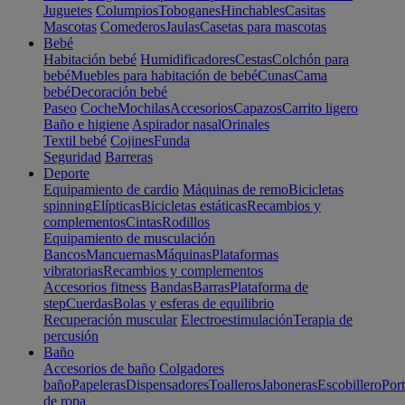
Juguetes
Columpios
Toboganes
Hinchables
Casitas
Mascotas
Comederos
Jaulas
Casetas para mascotas
Bebé
Habitación bebé
Humidificadores
Cestas
Colchón para
bebé
Muebles para habitación de bebé
Cunas
Cama
bebé
Decoración bebé
Paseo
Coche
Mochilas
Accesorios
Capazos
Carrito ligero
Baño e higiene
Aspirador nasal
Orinales
Textil bebé
Cojines
Funda
Seguridad
Barreras
Deporte
Equipamiento de cardio
Máquinas de remo
Bicicletas
spinning
Elípticas
Bicicletas estáticas
Recambios y
complementos
Cintas
Rodillos
Equipamiento de musculación
Bancos
Mancuernas
Máquinas
Plataformas
vibratorias
Recambios y complementos
Accesorios fitness
Bandas
Barras
Plataforma de
step
Cuerdas
Bolas y esferas de equilibrio
Recuperación muscular
Electroestimulación
Terapia de
percusión
Baño
Accesorios de baño
Colgadores
baño
Papeleras
Dispensadores
Toalleros
Jaboneras
Escobillero
Port
de ropa