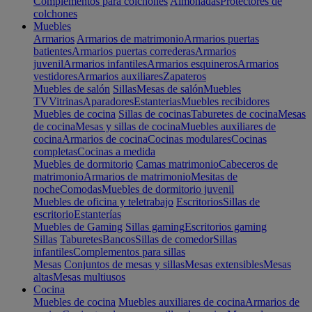
Complementos para colchones
Almohadas
Protectores de
colchones
Muebles
Armarios
Armarios de matrimonio
Armarios puertas
batientes
Armarios puertas correderas
Armarios
juvenil
Armarios infantiles
Armarios esquineros
Armarios
vestidores
Armarios auxiliares
Zapateros
Muebles de salón
Sillas
Mesas de salón
Muebles
TV
Vitrinas
Aparadores
Estanterias
Muebles recibidores
Muebles de cocina
Sillas de cocinas
Taburetes de cocina
Mesas
de cocina
Mesas y sillas de cocina
Muebles auxiliares de
cocina
Armarios de cocina
Cocinas modulares
Cocinas
completas
Cocinas a medida
Muebles de dormitorio
Camas matrimonio
Cabeceros de
matrimonio
Armarios de matrimonio
Mesitas de
noche
Comodas
Muebles de dormitorio juvenil
Muebles de oficina y teletrabajo
Escritorios
Sillas de
escritorio
Estanterías
Muebles de Gaming
Sillas gaming
Escritorios gaming
Sillas
Taburetes
Bancos
Sillas de comedor
Sillas
infantiles
Complementos para sillas
Mesas
Conjuntos de mesas y sillas
Mesas extensibles
Mesas
altas
Mesas multiusos
Cocina
Muebles de cocina
Muebles auxiliares de cocina
Armarios de