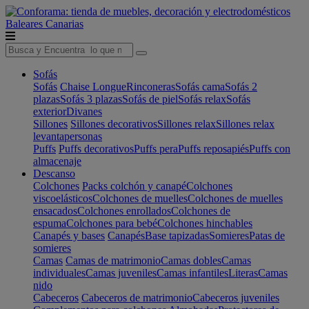
Baleares
Canarias
Sofás
Sofás
Chaise Longue
Rinconeras
Sofás cama
Sofás 2
plazas
Sofás 3 plazas
Sofás de piel
Sofás relax
Sofás
exterior
Divanes
Sillones
Sillones decorativos
Sillones relax
Sillones relax
levantapersonas
Puffs
Puffs decorativos
Puffs pera
Puffs reposapiés
Puffs con
almacenaje
Descanso
Colchones
Packs colchón y canapé
Colchones
viscoelásticos
Colchones de muelles
Colchones de muelles
ensacados
Colchones enrollados
Colchones de
espuma
Colchones para bebé
Colchones hinchables
Canapés y bases
Canapés
Base tapizadas
Somieres
Patas de
somieres
Camas
Camas de matrimonio
Camas dobles
Camas
individuales
Camas juveniles
Camas infantiles
Literas
Camas
nido
Cabeceros
Cabeceros de matrimonio
Cabeceros juveniles