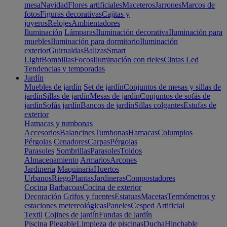
mesa
Navidad
Flores artificiales
Maceteros
Jarrones
Marcos de
fotos
Figuras decorativas
Cajitas y
joyeros
Relojes
Ambientadores
Iluminación
Lámparas
Iluminación decorativa
Iluminación para
muebles
Iluminación para dormitorio
Iluminación
exterior
Guirnaldas
Balizas
Smart
Light
Bombillas
Focos
Iluminación con rieles
Cintas Led
Tendencias y temporadas
Jardín
Muebles de jardín
Set de jardín
Conjuntos de mesas y sillas de
jardín
Sillas de jardín
Mesas de jardín
Conjuntos de sofás de
jardín
Sofás jardín
Bancos de jardín
Sillas colgantes
Estufas de
exterior
Hamacas y tumbonas
Accesorios
Balancines
Tumbonas
Hamacas
Columpios
Pérgolas
Cenadores
Carpas
Pérgolas
Parasoles
Sombrillas
Parasoles
Toldos
Almacenamiento
Armarios
Arcones
Jardinería
Maquinaria
Huertos
Urbanos
Riego
Plantas
Jardineras
Compostadores
Cocina
Barbacoas
Cocina de exterior
Decoración
Grifos y fuentes
Estatuas
Macetas
Termómetros y
estaciones metereológicas
Paneles
Cesped Artificial
Textil
Cojines de jardín
Fundas de jardín
Piscina
Plegable
Limpieza de piscinas
Ducha
Hinchable