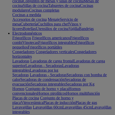
cocina
Conjuntos de mesas y sillas de cocina
Mesas de
cocina
Sillas de cocina
Taburetes de cocina
Cocinas
modulares
Cocinas completas
Cocinas a medida
Accesorios de cocina
Menaje
Servicio de
mesa
Cubertería
Cuchillos para chef
Vinos y
licores
Botellas
Utensilios de cocina
Vajilla
Bandejas
Electrodomésticos
Frigoríficos
Frigoríficos americanos
Frigoríficos
combi
Vinotecas
Frigoríficos integrables
Frigoríficos
pequeños
Frigoríficos portátiles
Congeladores
Congeladores verticales
Congeladores
horizontales
Lavadoras
Lavadoras de carga frontal
Lavadoras de carga
superior
Lavadoras - Secadoras
Lavadoras
integrables
Lavadoras por kg
Secadoras
Lavadoras - Secadoras
Secadoras con bomba de
calor
Secadoras de condensación
Secadoras de
evacuación
Secadoras integrables
Secadoras por Kg
Hornos
Conjunto de horno y placa
Hornos
convencionales
Hornos pirolíticos
Hornos multifunción
Placas de cocina
Conjunto de horno y
placa
Vitrocerámica
Placas de inducción
Placas de gas
Lavavajillas
Lavavajillas 60cm
Lavavajillas 45cm
Lavavajillas
integrables