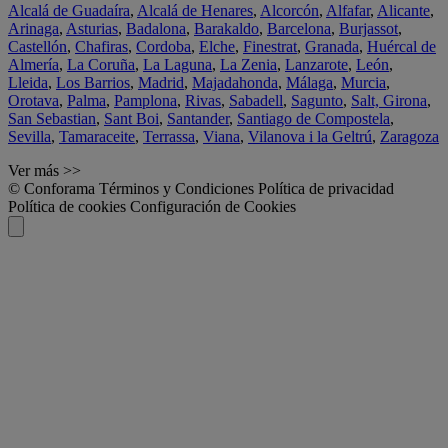
Alcalá de Guadaíra
,
Alcalá de Henares
,
Alcorcón
,
Alfafar
,
Alicante
,
Arinaga
,
Asturias
,
Badalona
,
Barakaldo
,
Barcelona
,
Burjassot
,
Castellón
,
Chafiras
,
Cordoba
,
Elche
,
Finestrat
,
Granada
,
Huércal de
Almería
,
La Coruña
,
La Laguna
,
La Zenia
,
Lanzarote
,
León
,
Lleida
,
Los Barrios
,
Madrid
,
Majadahonda
,
Málaga
,
Murcia
,
Orotava
,
Palma
,
Pamplona
,
Rivas
,
Sabadell
,
Sagunto
,
Salt, Girona
,
San Sebastian
,
Sant Boi
,
Santander
,
Santiago de Compostela
,
Sevilla
,
Tamaraceite
,
Terrassa
,
Viana
,
Vilanova i la Geltrú
,
Zaragoza
Ver más >>
© Conforama
Términos y Condiciones
Política de privacidad
Política de cookies
Configuración de Cookies