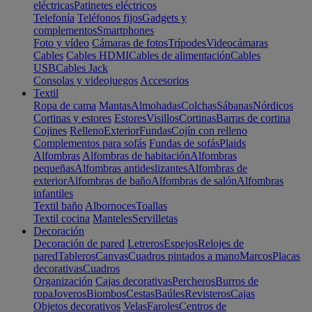
eléctricas
Patinetes eléctricos
Telefonía
Teléfonos fijos
Gadgets y
complementos
Smartphones
Foto y vídeo
Cámaras de fotos
Trípodes
Videocámaras
Cables
Cables HDMI
Cables de alimentación
Cables
USB
Cables Jack
Consolas y videojuegos
Accesorios
Textil
Ropa de cama
Mantas
Almohadas
Colchas
Sábanas
Nórdicos
Cortinas y estores
Estores
Visillos
Cortinas
Barras de cortina
Cojines
Relleno
Exterior
Fundas
Cojín con relleno
Complementos para sofás
Fundas de sofás
Plaids
Alfombras
Alfombras de habitación
Alfombras
pequeñas
Alfombras antideslizantes
Alfombras de
exterior
Alfombras de baño
Alfombras de salón
Alfombras
infantiles
Textil baño
Albornoces
Toallas
Textil cocina
Manteles
Servilletas
Decoración
Decoración de pared
Letreros
Espejos
Relojes de
pared
Tableros
Canvas
Cuadros pintados a mano
Marcos
Placas
decorativas
Cuadros
Organización
Cajas decorativas
Percheros
Burros de
ropa
Joyeros
Biombos
Cestas
Baúles
Revisteros
Cajas
Objetos decorativos
Velas
Faroles
Centros de