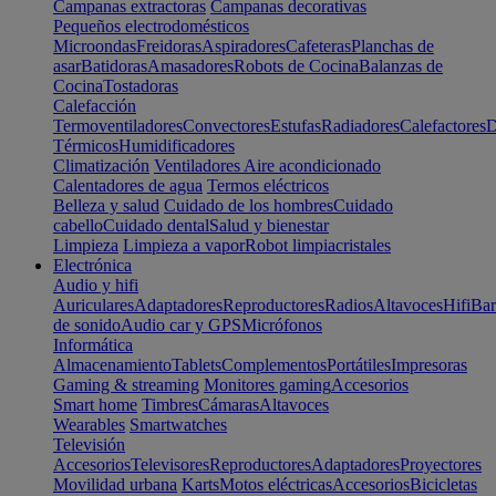
Campanas extractoras
Campanas decorativas
Pequeños electrodomésticos
Microondas
Freidoras
Aspiradores
Cafeteras
Planchas de
asar
Batidoras
Amasadores
Robots de Cocina
Balanzas de
Cocina
Tostadoras
Calefacción
Termoventiladores
Convectores
Estufas
Radiadores
Calefactores
D
Térmicos
Humidificadores
Climatización
Ventiladores
Aire acondicionado
Calentadores de agua
Termos eléctricos
Belleza y salud
Cuidado de los hombres
Cuidado
cabello
Cuidado dental
Salud y bienestar
Limpieza
Limpieza a vapor
Robot limpiacristales
Electrónica
Audio y hifi
Auriculares
Adaptadores
Reproductores
Radios
Altavoces
Hifi
Bar
de sonido
Audio car y GPS
Micrófonos
Informática
Almacenamiento
Tablets
Complementos
Portátiles
Impresoras
Gaming & streaming
Monitores gaming
Accesorios
Smart home
Timbres
Cámaras
Altavoces
Wearables
Smartwatches
Televisión
Accesorios
Televisores
Reproductores
Adaptadores
Proyectores
Movilidad urbana
Karts
Motos eléctricas
Accesorios
Bicicletas