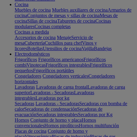
Cocina
Muebles de cocina
Muebles auxiliares de cocina
Armarios de
cocina
Conjuntos de mesas y sillas de cocina
Mesas de
cocina
Sillas de cocina
Taburetes de cocina
Cocinas
modulares
Cocinas completas
Cocinas a medida
Accesorios de cocina
Menaje
Servicio de
mesa
Cubertería
Cuchillos para chef
Vinos y
licores
Botellas
Utensilios de cocina
Vajilla
Bandejas
Electrodomésticos
Frigoríficos
Frigoríficos americanos
Frigoríficos
combi
Vinotecas
Frigoríficos integrables
Frigoríficos
pequeños
Frigoríficos portátiles
Congeladores
Congeladores verticales
Congeladores
horizontales
Lavadoras
Lavadoras de carga frontal
Lavadoras de carga
superior
Lavadoras - Secadoras
Lavadoras
integrables
Lavadoras por kg
Secadoras
Lavadoras - Secadoras
Secadoras con bomba de
calor
Secadoras de condensación
Secadoras de
evacuación
Secadoras integrables
Secadoras por Kg
Hornos
Conjunto de horno y placa
Hornos
convencionales
Hornos pirolíticos
Hornos multifunción
Placas de cocina
Conjunto de horno y
placa
Vitrocerámica
Placas de inducción
Placas de gas