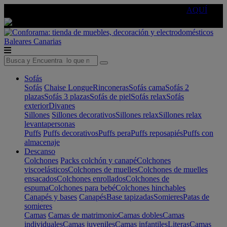
🔵Cambia tu electro con
-10% EXTRA
de descuento ☑️
AQUÍ
Baleares
Canarias
Sofás
Sofás
Chaise Longue
Rinconeras
Sofás cama
Sofás 2
plazas
Sofás 3 plazas
Sofás de piel
Sofás relax
Sofás
exterior
Divanes
Sillones
Sillones decorativos
Sillones relax
Sillones relax
levantapersonas
Puffs
Puffs decorativos
Puffs pera
Puffs reposapiés
Puffs con
almacenaje
Descanso
Colchones
Packs colchón y canapé
Colchones
viscoelásticos
Colchones de muelles
Colchones de muelles
ensacados
Colchones enrollados
Colchones de
espuma
Colchones para bebé
Colchones hinchables
Canapés y bases
Canapés
Base tapizadas
Somieres
Patas de
somieres
Camas
Camas de matrimonio
Camas dobles
Camas
individuales
Camas juveniles
Camas infantiles
Literas
Camas