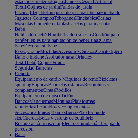
estaciones metereológicas
Paneles
Cesped Artificial
Textil
Cojines de jardín
Fundas de jardín
Piscina
Plegable
Limpieza de piscinas
Ducha
Hinchable
Juguetes
Columpios
Toboganes
Hinchables
Casitas
Mascotas
Comederos
Jaulas
Casetas para mascotas
Bebé
Habitación bebé
Humidificadores
Cestas
Colchón para
bebé
Muebles para habitación de bebé
Cunas
Cama
bebé
Decoración bebé
Paseo
Coche
Mochilas
Accesorios
Capazos
Carrito ligero
Baño e higiene
Aspirador nasal
Orinales
Textil bebé
Cojines
Funda
Seguridad
Barreras
Deporte
Equipamiento de cardio
Máquinas de remo
Bicicletas
spinning
Elípticas
Bicicletas estáticas
Recambios y
complementos
Cintas
Rodillos
Equipamiento de musculación
Bancos
Mancuernas
Máquinas
Plataformas
vibratorias
Recambios y complementos
Accesorios fitness
Bandas
Barras
Plataforma de
step
Cuerdas
Bolas y esferas de equilibrio
Recuperación muscular
Electroestimulación
Terapia de
percusión
Baño