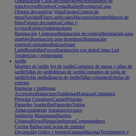
Organización
Cajas decorativas
Percheros
Burros de
ropa
Joyeros
Biombos
Cestas
Baúles
Revisteros
Cajas
Objetos decorativos
Velas
Faroles
Centros de
mesa
Navidad
Flores artificiales
Maceteros
Jarrones
Marcos de
fotos
Figuras decorativas
Cajitas y
joyeros
Relojes
Ambientadores
Iluminación
Lámparas
Iluminación decorativa
Iluminación para
muebles
Iluminación para dormitorio
Iluminación
exterior
Guirnaldas
Balizas
Smart
Light
Bombillas
Focos
Iluminación con rieles
Cintas Led
Tendencias y temporadas
Jardín
Muebles de jardín
Set de jardín
Conjuntos de mesas y sillas de
jardín
Sillas de jardín
Mesas de jardín
Conjuntos de sofás de
jardín
Sofás jardín
Bancos de jardín
Sillas colgantes
Estufas de
exterior
Hamacas y tumbonas
Accesorios
Balancines
Tumbonas
Hamacas
Columpios
Pérgolas
Cenadores
Carpas
Pérgolas
Parasoles
Sombrillas
Parasoles
Toldos
Almacenamiento
Armarios
Arcones
Jardinería
Maquinaria
Huertos
Urbanos
Riego
Plantas
Jardineras
Compostadores
Cocina
Barbacoas
Cocina de exterior
Decoración
Grifos y fuentes
Estatuas
Macetas
Termómetros y