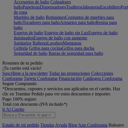
Accesorios de baño
Colgadores
baño
Papeleras
Dispensadores
Toalleros
Jaboneras
Escobillero
Port
de ropa
Muebles de baño
Botiquines
Conjuntos de muebles para
baño
Tocadores para baño
Armarios para baño
Repisa para
baño
Espejos de baño
Espejos de baño sin Luz
Espejos de baño
iluminados
Espejos de baño con aumento
Sanitarios
Bañeras
Lavabos
Mamparas
Grifería
Grifos para cocina
Grifos para ducha
Seguridad de baño
Barras de seguridad para baño
Resumen de tu pedido
¡Tu carrito está vacío!
Suscríbete a la newsletter
Todas las promociones
Colecciones
Conforama
Tarjeta Conforama
Financiación
Catálogos Conforama
Seguir Comprando
*Descuentos, cupones y servicios son aplicados en el carrito. Haz
clic en Tramitar Pedido para ver estos descuentos e importes
Pago 100% seguro
Total con descuento
(IVA incluido*)
Ir Al Carrito
Estado de mi pedido
Tiendas
Ayuda
Blog
App Conforama
Baleares