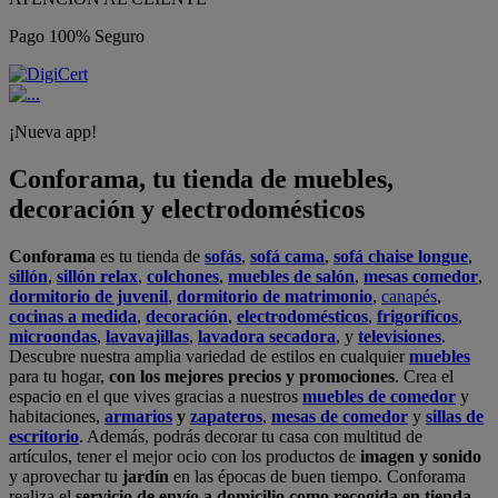
Pago 100% Seguro
¡Nueva app!
Conforama, tu tienda de muebles,
decoración y electrodomésticos
Conforama
es tu tienda de
sofás
,
sofá cama
,
sofá chaise longue
,
sillón
,
sillón relax
,
colchones
,
muebles de salón
,
mesas comedor
,
dormitorio de juvenil
,
dormitorio de matrimonio
,
canapés
,
cocinas a medida
,
decoración
,
electrodomésticos
,
frigoríficos
,
microondas
,
lavavajillas
,
lavadora secadora
, y
televisiones
.
Descubre nuestra amplia variedad de estilos en cualquier
muebles
para tu hogar,
con los mejores precios y promociones
. Crea el
espacio en el que vives gracias a nuestros
muebles de comedor
y
habitaciones,
armarios
y
zapateros
,
mesas de comedor
y
sillas de
escritorio
. Además, podrás decorar tu casa con multitud de
artículos, tener el mejor ocio con los productos de
imagen y sonido
y aprovechar tu
jardín
en las épocas de buen tiempo. Conforama
realiza el
servicio de envío a domicilio como recogida en tienda.