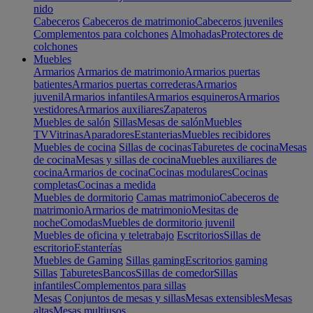
nido
Cabeceros
Cabeceros de matrimonio
Cabeceros juveniles
Complementos para colchones
Almohadas
Protectores de
colchones
Muebles
Armarios
Armarios de matrimonio
Armarios puertas
batientes
Armarios puertas correderas
Armarios
juvenil
Armarios infantiles
Armarios esquineros
Armarios
vestidores
Armarios auxiliares
Zapateros
Muebles de salón
Sillas
Mesas de salón
Muebles
TV
Vitrinas
Aparadores
Estanterias
Muebles recibidores
Muebles de cocina
Sillas de cocinas
Taburetes de cocina
Mesas
de cocina
Mesas y sillas de cocina
Muebles auxiliares de
cocina
Armarios de cocina
Cocinas modulares
Cocinas
completas
Cocinas a medida
Muebles de dormitorio
Camas matrimonio
Cabeceros de
matrimonio
Armarios de matrimonio
Mesitas de
noche
Comodas
Muebles de dormitorio juvenil
Muebles de oficina y teletrabajo
Escritorios
Sillas de
escritorio
Estanterías
Muebles de Gaming
Sillas gaming
Escritorios gaming
Sillas
Taburetes
Bancos
Sillas de comedor
Sillas
infantiles
Complementos para sillas
Mesas
Conjuntos de mesas y sillas
Mesas extensibles
Mesas
altas
Mesas multiusos