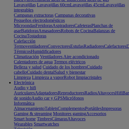
Lavavajillas
Lavavajillas 60cm
Lavavajillas 45cm
Lavavajillas
integrables
Campanas extractoras
Campanas decorativas
Pequeños electrodomésticos
Microondas
Freidoras
Aspiradores
Cafeteras
Planchas de
asar
Batidoras
Amasadores
Robots de Cocina
Balanzas de
Cocina
Tostadoras
Calefacción
Termoventiladores
Convectores
Estufas
Radiadores
Calefactores
D
Térmicos
Humidificadores
Climatización
Ventiladores
Aire acondicionado
Calentadores de agua
Termos eléctricos
Belleza y salud
Cuidado de los hombres
Cuidado
cabello
Cuidado dental
Salud y bienestar
Limpieza
Limpieza a vapor
Robot limpiacristales
Electrónica
Audio y hifi
Auriculares
Adaptadores
Reproductores
Radios
Altavoces
Hifi
Bar
de sonido
Audio car y GPS
Micrófonos
Informática
Almacenamiento
Tablets
Complementos
Portátiles
Impresoras
Gaming & streaming
Monitores gaming
Accesorios
Smart home
Timbres
Cámaras
Altavoces
Wearables
Smartwatches