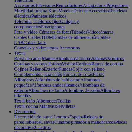
Televisión
Accesorios
Televisores
Reproductores
Adaptadores
Proyectores
Movilidad urbana
Karts
Motos eléctricas
Accesorios
Bicicletas
eléctricas
Patinetes eléctricos
Telefonía
Teléfonos fijos
Gadgets y
complementos
Smartphones
Foto y vídeo
Cámaras de fotos
Trípodes
Videocámaras
Cables
Cables HDMI
Cables de alimentación
Cables
USB
Cables Jack
Consolas y videojuegos
Accesorios
Textil
Ropa de cama
Mantas
Almohadas
Colchas
Sábanas
Nórdicos
Cortinas y estores
Estores
Visillos
Cortinas
Barras de cortina
Cojines
Relleno
Exterior
Fundas
Cojín con relleno
Complementos para sofás
Fundas de sofás
Plaids
Alfombras
Alfombras de habitación
Alfombras
pequeñas
Alfombras antideslizantes
Alfombras de
exterior
Alfombras de baño
Alfombras de salón
Alfombras
infantiles
Textil baño
Albornoces
Toallas
Textil cocina
Manteles
Servilletas
Decoración
Decoración de pared
Letreros
Espejos
Relojes de
pared
Tableros
Canvas
Cuadros pintados a mano
Marcos
Placas
decorativas
Cuadros