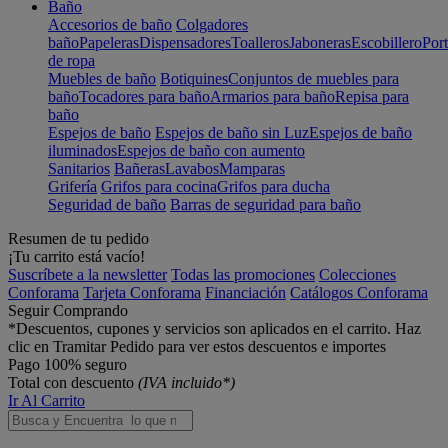
Baño
Accesorios de baño
Colgadores
baño
Papeleras
Dispensadores
Toalleros
Jaboneras
Escobillero
Port
de ropa
Muebles de baño
Botiquines
Conjuntos de muebles para
baño
Tocadores para baño
Armarios para baño
Repisa para
baño
Espejos de baño
Espejos de baño sin Luz
Espejos de baño
iluminados
Espejos de baño con aumento
Sanitarios
Bañeras
Lavabos
Mamparas
Grifería
Grifos para cocina
Grifos para ducha
Seguridad de baño
Barras de seguridad para baño
Resumen de tu pedido
¡Tu carrito está vacío!
Suscríbete a la newsletter
Todas las promociones
Colecciones
Conforama
Tarjeta Conforama
Financiación
Catálogos Conforama
Seguir Comprando
*Descuentos, cupones y servicios son aplicados en el carrito. Haz
clic en Tramitar Pedido para ver estos descuentos e importes
Pago 100% seguro
Total con descuento
(IVA incluido*)
Ir Al Carrito