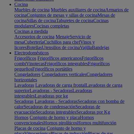
Cocina
Muebles de cocina
Muebles auxiliares de cocina
Armarios de
cocina
Conjuntos de mesas y sillas de cocina
Mesas de
cocina
Sillas de cocina
Taburetes de cocina
Cocinas
modulares
Cocinas completas
Cocinas a medida
Accesorios de cocina
Menaje
Servicio de
mesa
Cubertería
Cuchillos para chef
Vinos y
licores
Botellas
Utensilios de cocina
Vajilla
Bandejas
Electrodomésticos
Frigoríficos
Frigoríficos americanos
Frigoríficos
combi
Vinotecas
Frigoríficos integrables
Frigoríficos
pequeños
Frigoríficos portátiles
Congeladores
Congeladores verticales
Congeladores
horizontales
Lavadoras
Lavadoras de carga frontal
Lavadoras de carga
superior
Lavadoras - Secadoras
Lavadoras
integrables
Lavadoras por kg
Secadoras
Lavadoras - Secadoras
Secadoras con bomba de
calor
Secadoras de condensación
Secadoras de
evacuación
Secadoras integrables
Secadoras por Kg
Hornos
Conjunto de horno y placa
Hornos
convencionales
Hornos pirolíticos
Hornos multifunción
Placas de cocina
Conjunto de horno y
placa
Vitrocerámica
Placas de inducción
Placas de gas