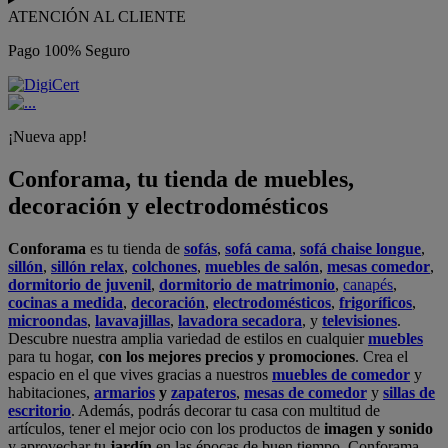
ATENCIÓN AL CLIENTE
Pago 100% Seguro
¡Nueva app!
Conforama, tu tienda de muebles,
decoración y electrodomésticos
Conforama
es tu tienda de
sofás
,
sofá cama
,
sofá chaise longue
,
sillón
,
sillón relax
,
colchones
,
muebles de salón
,
mesas comedor
,
dormitorio de juvenil
,
dormitorio de matrimonio
,
canapés
,
cocinas a medida
,
decoración
,
electrodomésticos
,
frigoríficos
,
microondas
,
lavavajillas
,
lavadora secadora
, y
televisiones
.
Descubre nuestra amplia variedad de estilos en cualquier
muebles
para tu hogar,
con los mejores precios y promociones
. Crea el
espacio en el que vives gracias a nuestros
muebles de comedor
y
habitaciones,
armarios
y
zapateros
,
mesas de comedor
y
sillas de
escritorio
. Además, podrás decorar tu casa con multitud de
artículos, tener el mejor ocio con los productos de
imagen y sonido
y aprovechar tu
jardín
en las épocas de buen tiempo. Conforama