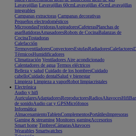
Lavavajillas
Lavavajillas 60cm
Lavavajillas 45cm
Lavavajillas
integrables
Campanas extractoras
Campanas decorativas
Pequeños electrodomésticos
Microondas
Freidoras
Aspiradores
Cafeteras
Planchas de
asar
Batidoras
Amasadores
Robots de Cocina
Balanzas de
Cocina
Tostadoras
Calefacción
Termoventiladores
Convectores
Estufas
Radiadores
Calefactores
D
Térmicos
Humidificadores
Climatización
Ventiladores
Aire acondicionado
Calentadores de agua
Termos eléctricos
Belleza y salud
Cuidado de los hombres
Cuidado
cabello
Cuidado dental
Salud y bienestar
Limpieza
Limpieza a vapor
Robot limpiacristales
Electrónica
Audio y hifi
Auriculares
Adaptadores
Reproductores
Radios
Altavoces
Hifi
Bar
de sonido
Audio car y GPS
Micrófonos
Informática
Almacenamiento
Tablets
Complementos
Portátiles
Impresoras
Gaming & streaming
Monitores gaming
Accesorios
Smart home
Timbres
Cámaras
Altavoces
Wearables
Smartwatches