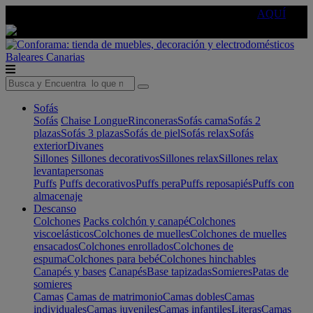
🔵Cambia tu electro con
-10% EXTRA
de descuento ☑️
AQUÍ
Baleares
Canarias
Sofás
Sofás
Chaise Longue
Rinconeras
Sofás cama
Sofás 2
plazas
Sofás 3 plazas
Sofás de piel
Sofás relax
Sofás
exterior
Divanes
Sillones
Sillones decorativos
Sillones relax
Sillones relax
levantapersonas
Puffs
Puffs decorativos
Puffs pera
Puffs reposapiés
Puffs con
almacenaje
Descanso
Colchones
Packs colchón y canapé
Colchones
viscoelásticos
Colchones de muelles
Colchones de muelles
ensacados
Colchones enrollados
Colchones de
espuma
Colchones para bebé
Colchones hinchables
Canapés y bases
Canapés
Base tapizadas
Somieres
Patas de
somieres
Camas
Camas de matrimonio
Camas dobles
Camas
individuales
Camas juveniles
Camas infantiles
Literas
Camas