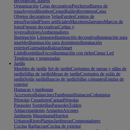
decorativas
Cuadros
Organización
Cajas decorativas
Percheros
Burros de
ropa
Joyeros
Biombos
Cestas
Baúles
Revisteros
Cajas
Objetos decorativos
Velas
Faroles
Centros de
mesa
Navidad
Flores artificiales
Maceteros
Jarrones
Marcos de
fotos
Figuras decorativas
Cajitas y
joyeros
Relojes
Ambientadores
Iluminación
Lámparas
Iluminación decorativa
Iluminación para
muebles
Iluminación para dormitorio
Iluminación
exterior
Guirnaldas
Balizas
Smart
Light
Bombillas
Focos
Iluminación con rieles
Cintas Led
Tendencias y temporadas
Jardín
Muebles de jardín
Set de jardín
Conjuntos de mesas y sillas de
jardín
Sillas de jardín
Mesas de jardín
Conjuntos de sofás de
jardín
Sofás jardín
Bancos de jardín
Sillas colgantes
Estufas de
exterior
Hamacas y tumbonas
Accesorios
Balancines
Tumbonas
Hamacas
Columpios
Pérgolas
Cenadores
Carpas
Pérgolas
Parasoles
Sombrillas
Parasoles
Toldos
Almacenamiento
Armarios
Arcones
Jardinería
Maquinaria
Huertos
Urbanos
Riego
Plantas
Jardineras
Compostadores
Cocina
Barbacoas
Cocina de exterior