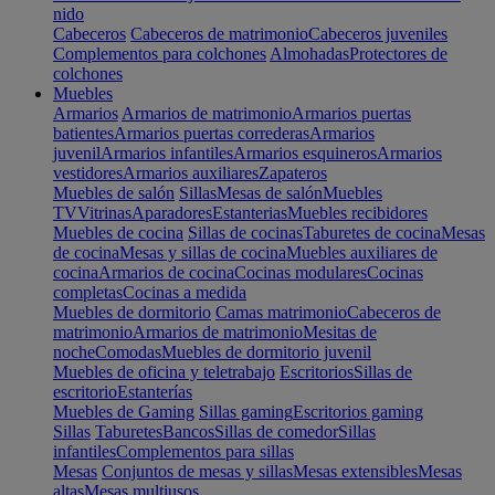
nido
Cabeceros
Cabeceros de matrimonio
Cabeceros juveniles
Complementos para colchones
Almohadas
Protectores de
colchones
Muebles
Armarios
Armarios de matrimonio
Armarios puertas
batientes
Armarios puertas correderas
Armarios
juvenil
Armarios infantiles
Armarios esquineros
Armarios
vestidores
Armarios auxiliares
Zapateros
Muebles de salón
Sillas
Mesas de salón
Muebles
TV
Vitrinas
Aparadores
Estanterias
Muebles recibidores
Muebles de cocina
Sillas de cocinas
Taburetes de cocina
Mesas
de cocina
Mesas y sillas de cocina
Muebles auxiliares de
cocina
Armarios de cocina
Cocinas modulares
Cocinas
completas
Cocinas a medida
Muebles de dormitorio
Camas matrimonio
Cabeceros de
matrimonio
Armarios de matrimonio
Mesitas de
noche
Comodas
Muebles de dormitorio juvenil
Muebles de oficina y teletrabajo
Escritorios
Sillas de
escritorio
Estanterías
Muebles de Gaming
Sillas gaming
Escritorios gaming
Sillas
Taburetes
Bancos
Sillas de comedor
Sillas
infantiles
Complementos para sillas
Mesas
Conjuntos de mesas y sillas
Mesas extensibles
Mesas
altas
Mesas multiusos