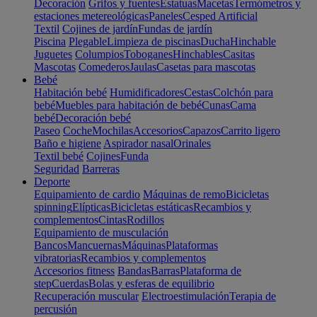
Decoración
Grifos y fuentes
Estatuas
Macetas
Termómetros y
estaciones metereológicas
Paneles
Cesped Artificial
Textil
Cojines de jardín
Fundas de jardín
Piscina
Plegable
Limpieza de piscinas
Ducha
Hinchable
Juguetes
Columpios
Toboganes
Hinchables
Casitas
Mascotas
Comederos
Jaulas
Casetas para mascotas
Bebé
Habitación bebé
Humidificadores
Cestas
Colchón para
bebé
Muebles para habitación de bebé
Cunas
Cama
bebé
Decoración bebé
Paseo
Coche
Mochilas
Accesorios
Capazos
Carrito ligero
Baño e higiene
Aspirador nasal
Orinales
Textil bebé
Cojines
Funda
Seguridad
Barreras
Deporte
Equipamiento de cardio
Máquinas de remo
Bicicletas
spinning
Elípticas
Bicicletas estáticas
Recambios y
complementos
Cintas
Rodillos
Equipamiento de musculación
Bancos
Mancuernas
Máquinas
Plataformas
vibratorias
Recambios y complementos
Accesorios fitness
Bandas
Barras
Plataforma de
step
Cuerdas
Bolas y esferas de equilibrio
Recuperación muscular
Electroestimulación
Terapia de
percusión