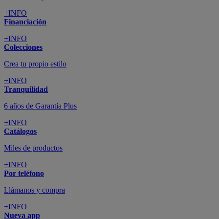
+INFO
Financiación
+INFO
Colecciones
Crea tu propio estilo
+INFO
Tranquilidad
6 años de Garantía Plus
+INFO
Catálogos
Miles de productos
+INFO
Por teléfono
Llámanos y compra
+INFO
Nueva app