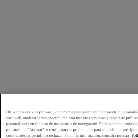
Utilizamos cookies propias y de terceros para garantizar el correcto funcionami
sitio web, analizar la navegación, mejorar nuestros servicios y mostrarte public
personalizada en función de tus hábitos de navegación. Puedes aceptar todas la
pulsando en “Aceptar”, o configurar tus preferencias para seleccionar qué tipos
cookies deseas permitir o rechazar. Para más información, consulta nuestra
Pol