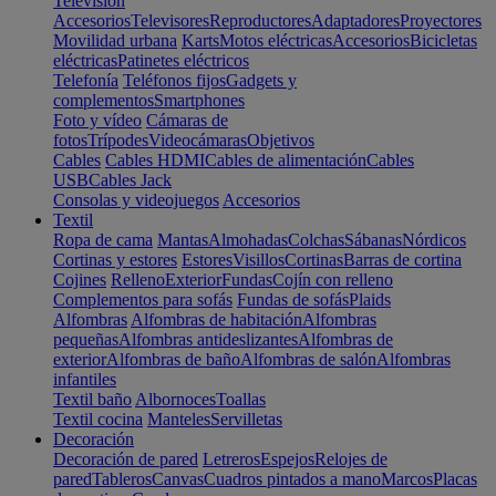
Televisión
Accesorios
Televisores
Reproductores
Adaptadores
Proyectores
Movilidad urbana
Karts
Motos eléctricas
Accesorios
Bicicletas
eléctricas
Patinetes eléctricos
Telefonía
Teléfonos fijos
Gadgets y
complementos
Smartphones
Foto y vídeo
Cámaras de
fotos
Trípodes
Videocámaras
Objetivos
Cables
Cables HDMI
Cables de alimentación
Cables
USB
Cables Jack
Consolas y videojuegos
Accesorios
Textil
Ropa de cama
Mantas
Almohadas
Colchas
Sábanas
Nórdicos
Cortinas y estores
Estores
Visillos
Cortinas
Barras de cortina
Cojines
Relleno
Exterior
Fundas
Cojín con relleno
Complementos para sofás
Fundas de sofás
Plaids
Alfombras
Alfombras de habitación
Alfombras
pequeñas
Alfombras antideslizantes
Alfombras de
exterior
Alfombras de baño
Alfombras de salón
Alfombras
infantiles
Textil baño
Albornoces
Toallas
Textil cocina
Manteles
Servilletas
Decoración
Decoración de pared
Letreros
Espejos
Relojes de
pared
Tableros
Canvas
Cuadros pintados a mano
Marcos
Placas