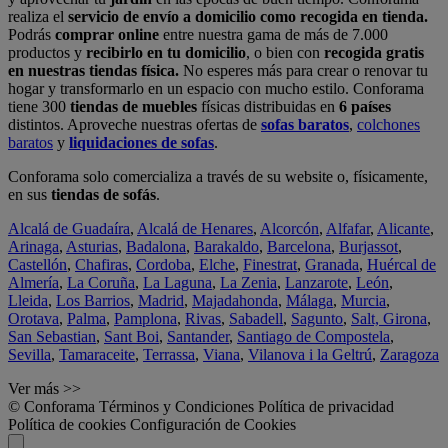
realiza el
servicio de envío a domicilio como recogida en tienda.
Podrás
comprar online
entre nuestra gama de más de 7.000
productos y
recibirlo en tu domicilio
, o bien con
recogida gratis
en nuestras tiendas física.
No esperes más para crear o renovar tu
hogar y transformarlo en un espacio con mucho estilo. Conforama
tiene 300
tiendas de muebles
físicas distribuidas en
6 países
distintos. Aproveche nuestras ofertas de
sofas baratos
,
colchones
baratos
y
liquidaciones de sofas
.
Conforama solo comercializa a través de su website o, físicamente,
en sus
tiendas de sofás
.
Alcalá de Guadaíra
,
Alcalá de Henares
,
Alcorcón
,
Alfafar
,
Alicante
,
Arinaga
,
Asturias
,
Badalona
,
Barakaldo
,
Barcelona
,
Burjassot
,
Castellón
,
Chafiras
,
Cordoba
,
Elche
,
Finestrat
,
Granada
,
Huércal de
Almería
,
La Coruña
,
La Laguna
,
La Zenia
,
Lanzarote
,
León
,
Lleida
,
Los Barrios
,
Madrid
,
Majadahonda
,
Málaga
,
Murcia
,
Orotava
,
Palma
,
Pamplona
,
Rivas
,
Sabadell
,
Sagunto
,
Salt, Girona
,
San Sebastian
,
Sant Boi
,
Santander
,
Santiago de Compostela
,
Sevilla
,
Tamaraceite
,
Terrassa
,
Viana
,
Vilanova i la Geltrú
,
Zaragoza
Ver más >>
© Conforama
Términos y Condiciones
Política de privacidad
Política de cookies
Configuración de Cookies