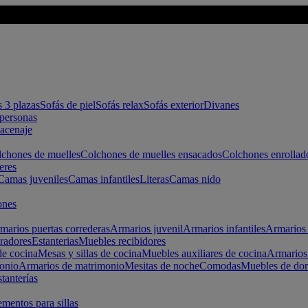
s 3 plazas
Sofás de piel
Sofás relax
Sofás exterior
Divanes
apersonas
macenaje
chones de muelles
Colchones de muelles ensacados
Colchones enrollad
eres
Camas juveniles
Camas infantiles
Literas
Camas nido
ones
marios puertas correderas
Armarios juvenil
Armarios infantiles
Armarios 
radores
Estanterias
Muebles recibidores
e cocina
Mesas y sillas de cocina
Muebles auxiliares de cocina
Armarios
onio
Armarios de matrimonio
Mesitas de noche
Comodas
Muebles de dor
tanterías
entos para sillas