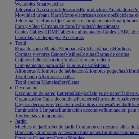
Wearables
Smartwatches
Televisión
Accesorios
Televisores
Reproductores
Adaptadores
Pr
Movilidad urbana
Karts
Motos eléctricas
Accesorios
Bicicletas el
Telefonía
Teléfonos fijos
Gadgets y complementos
Smartphones
Foto y vídeo
Cámaras de fotos
Trípodes
Videocámaras
Cables
Cables HDMI
Cables de alimentación
Cables USB
Cable
Consolas y videojuegos
Accesorios
Textil
Ropa de cama
Mantas
Almohadas
Colchas
Sábanas
Nórdicos
Cortinas y estores
Estores
Visillos
Cortinas
Barras de cortina
Cojines
Relleno
Exterior
Fundas
Cojín con relleno
Complementos para sofás
Fundas de sofás
Plaids
Alfombras
Alfombras de habitación
Alfombras pequeñas
Alfomb
Textil baño
Albornoces
Toallas
Textil cocina
Manteles
Servilletas
Decoración
Decoración de pared
Letreros
Espejos
Relojes de pared
Tableros
Organización
Cajas decorativas
Percheros
Burros de ropa
Joyero
Objetos decorativos
Velas
Faroles
Centros de mesa
Navidad
Flore
Iluminación
Lámparas
Iluminación decorativa
Iluminación para 
Tendencias y temporadas
Jardín
Muebles de jardín
Set de jardín
Conjuntos de mesas y sillas de j
Hamacas y tumbonas
Accesorios
Balancines
Tumbonas
Hamaca
Pérgolas
Cenadores
Carpas
Pérgolas