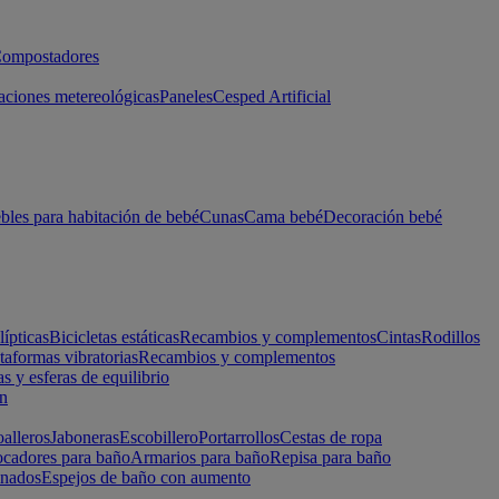
ompostadores
aciones metereológicas
Paneles
Cesped Artificial
les para habitación de bebé
Cunas
Cama bebé
Decoración bebé
lípticas
Bicicletas estáticas
Recambios y complementos
Cintas
Rodillos
taformas vibratorias
Recambios y complementos
s y esferas de equilibrio
ón
alleros
Jaboneras
Escobillero
Portarrollos
Cestas de ropa
cadores para baño
Armarios para baño
Repisa para baño
inados
Espejos de baño con aumento