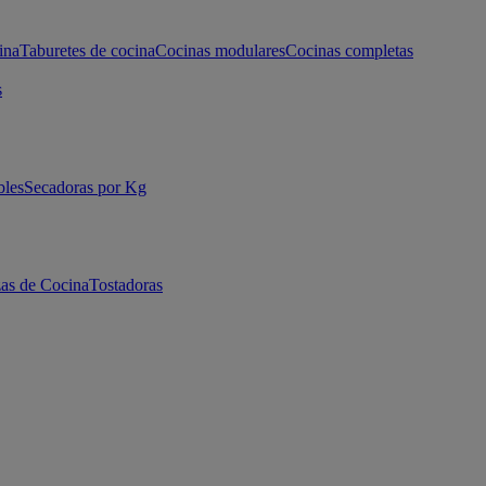
ina
Taburetes de cocina
Cocinas modulares
Cocinas completas
s
bles
Secadoras por Kg
as de Cocina
Tostadoras