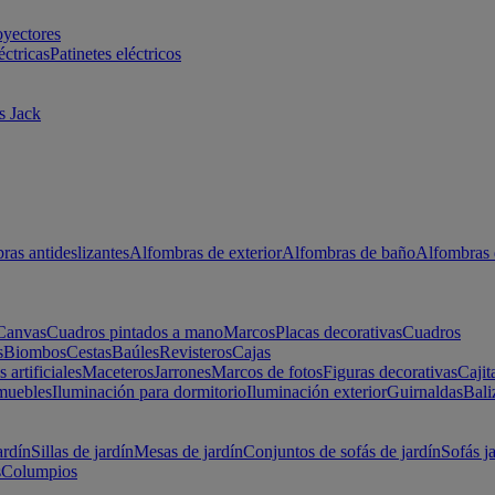
oyectores
éctricas
Patinetes eléctricos
s Jack
ras antideslizantes
Alfombras de exterior
Alfombras de baño
Alfombras 
Canvas
Cuadros pintados a mano
Marcos
Placas decorativas
Cuadros
s
Biombos
Cestas
Baúles
Revisteros
Cajas
s artificiales
Maceteros
Jarrones
Marcos de fotos
Figuras decorativas
Cajit
muebles
Iluminación para dormitorio
Iluminación exterior
Guirnaldas
Bali
ardín
Sillas de jardín
Mesas de jardín
Conjuntos de sofás de jardín
Sofás j
s
Columpios