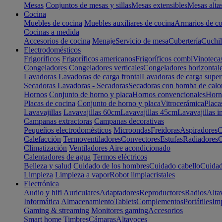
Mesas
Conjuntos de mesas y sillas
Mesas extensibles
Mesas alta
Cocina
Muebles de cocina
Muebles auxiliares de cocina
Armarios de co
Cocinas a medida
Accesorios de cocina
Menaje
Servicio de mesa
Cubertería
Cuchil
Electrodomésticos
Frigoríficos
Frigoríficos americanos
Frigoríficos combi
Vinoteca
Congeladores
Congeladores verticales
Congeladores horizontal
Lavadoras
Lavadoras de carga frontal
Lavadoras de carga super
Secadoras
Lavadoras - Secadoras
Secadoras con bomba de calo
Hornos
Conjunto de horno y placa
Hornos convencionales
Horno
Placas de cocina
Conjunto de horno y placa
Vitrocerámica
Placa
Lavavajillas
Lavavajillas 60cm
Lavavajillas 45cm
Lavavajillas i
Campanas extractoras
Campanas decorativas
Pequeños electrodomésticos
Microondas
Freidoras
Aspiradores
C
Calefacción
Termoventiladores
Convectores
Estufas
Radiadores
C
Climatización
Ventiladores
Aire acondicionado
Calentadores de agua
Termos eléctricos
Belleza y salud
Cuidado de los hombres
Cuidado cabello
Cuidad
Limpieza
Limpieza a vapor
Robot limpiacristales
Electrónica
Audio y hifi
Auriculares
Adaptadores
Reproductores
Radios
Alta
Informática
Almacenamiento
Tablets
Complementos
Portátiles
Im
Gaming & streaming
Monitores gaming
Accesorios
Smart home
Timbres
Cámaras
Altavoces