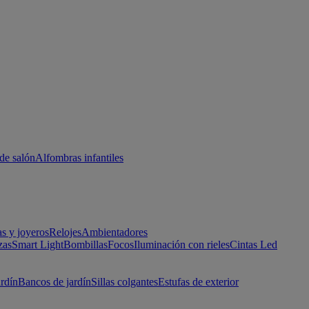
de salón
Alfombras infantiles
as y joyeros
Relojes
Ambientadores
zas
Smart Light
Bombillas
Focos
Iluminación con rieles
Cintas Led
ardín
Bancos de jardín
Sillas colgantes
Estufas de exterior