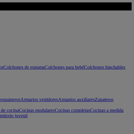
os
Colchones de espuma
Colchones para bebé
Colchones hinchables
esquineros
Armarios vestidores
Armarios auxiliares
Zapateros
 de cocina
Cocinas modulares
Cocinas completas
Cocinas a medida
mitorio juvenil