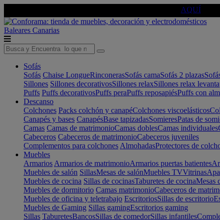
🔵Cambia tu electro con
-10% EXTRA
de descuento ☑️
AQUÍ
Baleares
Canarias
Sofás
Sofás
Chaise Longue
Rinconeras
Sofás cama
Sofás 2 plazas
Sofá
Sillones
Sillones decorativos
Sillones relax
Sillones relax levant
Puffs
Puffs decorativos
Puffs pera
Puffs reposapiés
Puffs con al
Descanso
Colchones
Packs colchón y canapé
Colchones viscoelásticos
Col
Canapés y bases
Canapés
Base tapizadas
Somieres
Patas de somi
Camas
Camas de matrimonio
Camas dobles
Camas individuales
Cabeceros
Cabeceros de matrimonio
Cabeceros juveniles
Complementos para colchones
Almohadas
Protectores de colch
Muebles
Armarios
Armarios de matrimonio
Armarios puertas batientes
Ar
Muebles de salón
Sillas
Mesas de salón
Muebles TV
Vitrinas
Apa
Muebles de cocina
Sillas de cocinas
Taburetes de cocina
Mesas d
Muebles de dormitorio
Camas matrimonio
Cabeceros de matrim
Muebles de oficina y teletrabajo
Escritorios
Sillas de escritorio
Es
Muebles de Gaming
Sillas gaming
Escritorios gaming
Sillas
Taburetes
Bancos
Sillas de comedor
Sillas infantiles
Complem