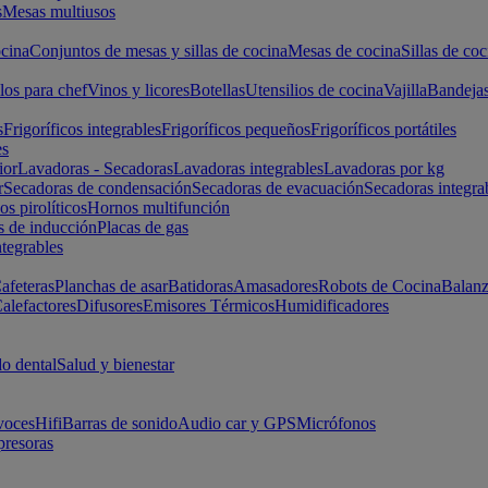
s
Mesas multiusos
cina
Conjuntos de mesas y sillas de cocina
Mesas de cocina
Sillas de coc
los para chef
Vinos y licores
Botellas
Utensilios de cocina
Vajilla
Bandeja
s
Frigoríficos integrables
Frigoríficos pequeños
Frigoríficos portátiles
es
ior
Lavadoras - Secadoras
Lavadoras integrables
Lavadoras por kg
r
Secadoras de condensación
Secadoras de evacuación
Secadoras integra
s pirolíticos
Hornos multifunción
s de inducción
Placas de gas
ntegrables
afeteras
Planchas de asar
Batidoras
Amasadores
Robots de Cocina
Balanz
alefactores
Difusores
Emisores Térmicos
Humidificadores
o dental
Salud y bienestar
voces
Hifi
Barras de sonido
Audio car y GPS
Micrófonos
presoras