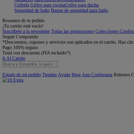
Grifería
Grifos para cocina
Grifos para ducha
Seguridad de baño
Barras de seguridad para baño
Resumen de tu pedido
¡Tu carrito está vacío!
Suscríbete a la newsletter
Todas las promociones
Colecciones Confo
Seguir Comprando
*Descuentos, cupones y servicios son aplicados en el carrito. Haz cli
Pago 100% seguro
Total con descuento
(IVA incluido*)
Ir Al Carrito
Estado de mi pedido
Tiendas
Ayuda
Blog
App Conforama
Baleares
C