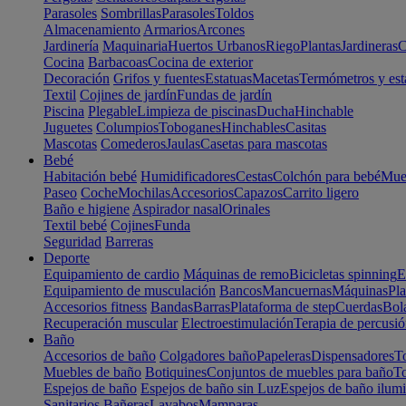
Parasoles
Sombrillas
Parasoles
Toldos
Almacenamiento
Armarios
Arcones
Jardinería
Maquinaria
Huertos Urbanos
Riego
Plantas
Jardineras
C
Cocina
Barbacoas
Cocina de exterior
Decoración
Grifos y fuentes
Estatuas
Macetas
Termómetros y est
Textil
Cojines de jardín
Fundas de jardín
Piscina
Plegable
Limpieza de piscinas
Ducha
Hinchable
Juguetes
Columpios
Toboganes
Hinchables
Casitas
Mascotas
Comederos
Jaulas
Casetas para mascotas
Bebé
Habitación bebé
Humidificadores
Cestas
Colchón para bebé
Mueb
Paseo
Coche
Mochilas
Accesorios
Capazos
Carrito ligero
Baño e higiene
Aspirador nasal
Orinales
Textil bebé
Cojines
Funda
Seguridad
Barreras
Deporte
Equipamiento de cardio
Máquinas de remo
Bicicletas spinning
E
Equipamiento de musculación
Bancos
Mancuernas
Máquinas
Pla
Accesorios fitness
Bandas
Barras
Plataforma de step
Cuerdas
Bola
Recuperación muscular
Electroestimulación
Terapia de percusi
Baño
Accesorios de baño
Colgadores baño
Papeleras
Dispensadores
To
Muebles de baño
Botiquines
Conjuntos de muebles para baño
To
Espejos de baño
Espejos de baño sin Luz
Espejos de baño ilum
Sanitarios
Bañeras
Lavabos
Mamparas