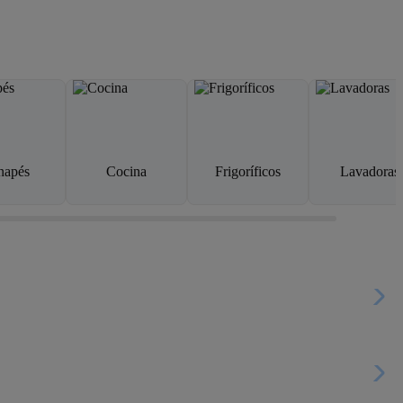
napés
Cocina
Frigoríficos
Lavadoras