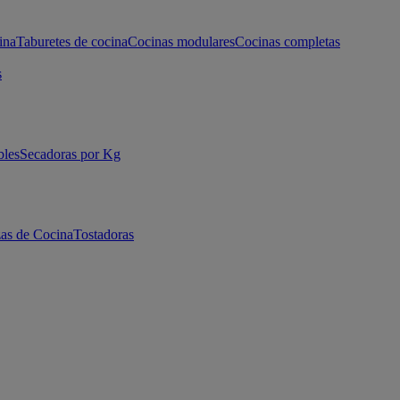
ina
Taburetes de cocina
Cocinas modulares
Cocinas completas
s
bles
Secadoras por Kg
as de Cocina
Tostadoras