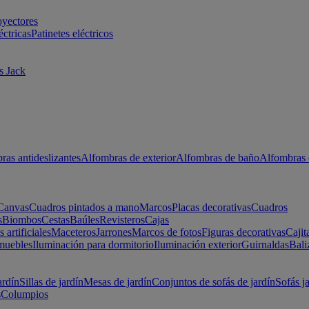
oyectores
éctricas
Patinetes eléctricos
s Jack
ras antideslizantes
Alfombras de exterior
Alfombras de baño
Alfombras 
Canvas
Cuadros pintados a mano
Marcos
Placas decorativas
Cuadros
s
Biombos
Cestas
Baúles
Revisteros
Cajas
s artificiales
Maceteros
Jarrones
Marcos de fotos
Figuras decorativas
Cajit
muebles
Iluminación para dormitorio
Iluminación exterior
Guirnaldas
Bali
ardín
Sillas de jardín
Mesas de jardín
Conjuntos de sofás de jardín
Sofás j
s
Columpios