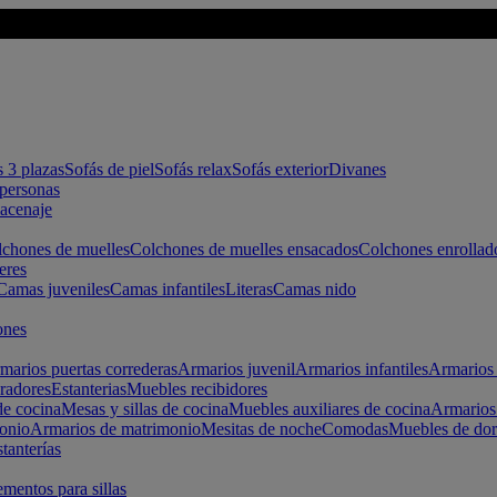
s 3 plazas
Sofás de piel
Sofás relax
Sofás exterior
Divanes
apersonas
macenaje
chones de muelles
Colchones de muelles ensacados
Colchones enrollad
eres
Camas juveniles
Camas infantiles
Literas
Camas nido
ones
marios puertas correderas
Armarios juvenil
Armarios infantiles
Armarios 
radores
Estanterias
Muebles recibidores
e cocina
Mesas y sillas de cocina
Muebles auxiliares de cocina
Armarios
onio
Armarios de matrimonio
Mesitas de noche
Comodas
Muebles de dor
tanterías
entos para sillas