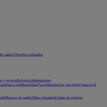
de salón
Alfombras infantiles
as y joyeros
Relojes
Ambientadores
zas
Smart Light
Bombillas
Focos
Iluminación con rieles
Cintas Led
ardín
Bancos de jardín
Sillas colgantes
Estufas de exterior