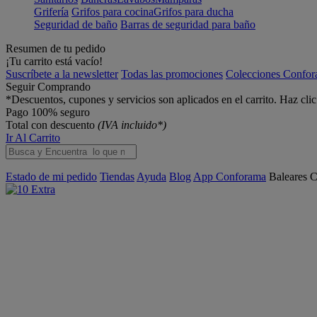
Grifería
Grifos para cocina
Grifos para ducha
Seguridad de baño
Barras de seguridad para baño
Resumen de tu pedido
¡Tu carrito está vacío!
Suscríbete a la newsletter
Todas las promociones
Colecciones Confo
Seguir Comprando
*Descuentos, cupones y servicios son aplicados en el carrito. Haz cli
Pago 100% seguro
Total con descuento
(IVA incluido*)
Ir Al Carrito
Estado de mi pedido
Tiendas
Ayuda
Blog
App Conforama
Baleares
C