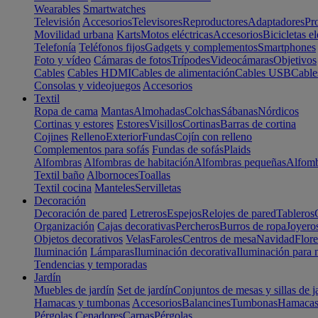
Wearables
Smartwatches
Televisión
Accesorios
Televisores
Reproductores
Adaptadores
Pr
Movilidad urbana
Karts
Motos eléctricas
Accesorios
Bicicletas el
Telefonía
Teléfonos fijos
Gadgets y complementos
Smartphones
Foto y vídeo
Cámaras de fotos
Trípodes
Videocámaras
Objetivos
Cables
Cables HDMI
Cables de alimentación
Cables USB
Cable
Consolas y videojuegos
Accesorios
Textil
Ropa de cama
Mantas
Almohadas
Colchas
Sábanas
Nórdicos
Cortinas y estores
Estores
Visillos
Cortinas
Barras de cortina
Cojines
Relleno
Exterior
Fundas
Cojín con relleno
Complementos para sofás
Fundas de sofás
Plaids
Alfombras
Alfombras de habitación
Alfombras pequeñas
Alfomb
Textil baño
Albornoces
Toallas
Textil cocina
Manteles
Servilletas
Decoración
Decoración de pared
Letreros
Espejos
Relojes de pared
Tableros
Organización
Cajas decorativas
Percheros
Burros de ropa
Joyero
Objetos decorativos
Velas
Faroles
Centros de mesa
Navidad
Flore
Iluminación
Lámparas
Iluminación decorativa
Iluminación para 
Tendencias y temporadas
Jardín
Muebles de jardín
Set de jardín
Conjuntos de mesas y sillas de j
Hamacas y tumbonas
Accesorios
Balancines
Tumbonas
Hamaca
Pérgolas
Cenadores
Carpas
Pérgolas