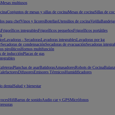
s
Mesas multiusos
cina
Conjuntos de mesas y sillas de cocina
Mesas de cocina
Sillas de coc
los para chef
Vinos y licores
Botellas
Utensilios de cocina
Vajilla
Bandeja
s
Frigoríficos integrables
Frigoríficos pequeños
Frigoríficos portátiles
es
ior
Lavadoras - Secadoras
Lavadoras integrables
Lavadoras por kg
r
Secadoras de condensación
Secadoras de evacuación
Secadoras integra
s pirolíticos
Hornos multifunción
s de inducción
Placas de gas
ntegrables
afeteras
Planchas de asar
Batidoras
Amasadores
Robots de Cocina
Balanz
alefactores
Difusores
Emisores Térmicos
Humidificadores
o dental
Salud y bienestar
voces
Hifi
Barras de sonido
Audio car y GPS
Micrófonos
presoras