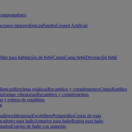
ompostadores
aciones metereológicas
Paneles
Cesped Artificial
les para habitación de bebé
Cunas
Cama bebé
Decoración bebé
lípticas
Bicicletas estáticas
Recambios y complementos
Cintas
Rodillos
taformas vibratorias
Recambios y complementos
s y esferas de equilibrio
ón
alleros
Jaboneras
Escobillero
Portarrollos
Cestas de ropa
cadores para baño
Armarios para baño
Repisa para baño
inados
Espejos de baño con aumento