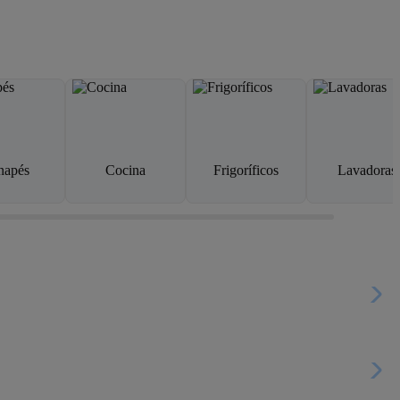
napés
Cocina
Frigoríficos
Lavadoras