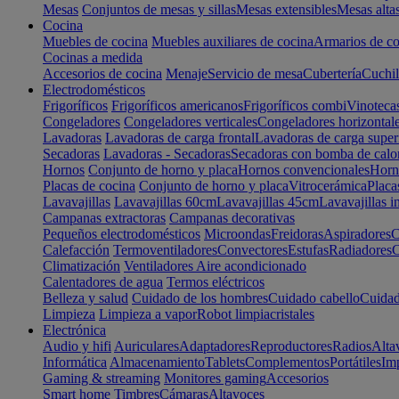
Mesas
Conjuntos de mesas y sillas
Mesas extensibles
Mesas alta
Cocina
Muebles de cocina
Muebles auxiliares de cocina
Armarios de co
Cocinas a medida
Accesorios de cocina
Menaje
Servicio de mesa
Cubertería
Cuchil
Electrodomésticos
Frigoríficos
Frigoríficos americanos
Frigoríficos combi
Vinoteca
Congeladores
Congeladores verticales
Congeladores horizontal
Lavadoras
Lavadoras de carga frontal
Lavadoras de carga super
Secadoras
Lavadoras - Secadoras
Secadoras con bomba de calo
Hornos
Conjunto de horno y placa
Hornos convencionales
Horno
Placas de cocina
Conjunto de horno y placa
Vitrocerámica
Placa
Lavavajillas
Lavavajillas 60cm
Lavavajillas 45cm
Lavavajillas i
Campanas extractoras
Campanas decorativas
Pequeños electrodomésticos
Microondas
Freidoras
Aspiradores
C
Calefacción
Termoventiladores
Convectores
Estufas
Radiadores
C
Climatización
Ventiladores
Aire acondicionado
Calentadores de agua
Termos eléctricos
Belleza y salud
Cuidado de los hombres
Cuidado cabello
Cuidad
Limpieza
Limpieza a vapor
Robot limpiacristales
Electrónica
Audio y hifi
Auriculares
Adaptadores
Reproductores
Radios
Alta
Informática
Almacenamiento
Tablets
Complementos
Portátiles
Im
Gaming & streaming
Monitores gaming
Accesorios
Smart home
Timbres
Cámaras
Altavoces