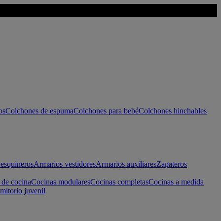
os
Colchones de espuma
Colchones para bebé
Colchones hinchables
esquineros
Armarios vestidores
Armarios auxiliares
Zapateros
 de cocina
Cocinas modulares
Cocinas completas
Cocinas a medida
mitorio juvenil