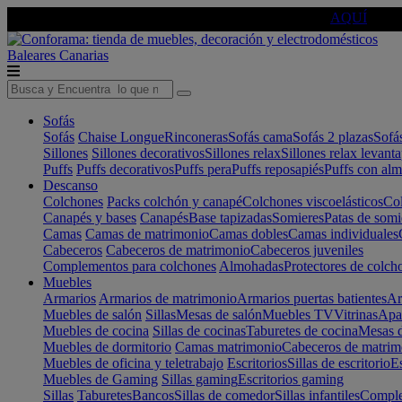
🔵Cambia tu electro con
-10% EXTRA
de descuento ☑️
AQUÍ
Baleares
Canarias
Sofás
Sofás
Chaise Longue
Rinconeras
Sofás cama
Sofás 2 plazas
Sofá
Sillones
Sillones decorativos
Sillones relax
Sillones relax levant
Puffs
Puffs decorativos
Puffs pera
Puffs reposapiés
Puffs con al
Descanso
Colchones
Packs colchón y canapé
Colchones viscoelásticos
Col
Canapés y bases
Canapés
Base tapizadas
Somieres
Patas de somi
Camas
Camas de matrimonio
Camas dobles
Camas individuales
Cabeceros
Cabeceros de matrimonio
Cabeceros juveniles
Complementos para colchones
Almohadas
Protectores de colch
Muebles
Armarios
Armarios de matrimonio
Armarios puertas batientes
Ar
Muebles de salón
Sillas
Mesas de salón
Muebles TV
Vitrinas
Apa
Muebles de cocina
Sillas de cocinas
Taburetes de cocina
Mesas d
Muebles de dormitorio
Camas matrimonio
Cabeceros de matrim
Muebles de oficina y teletrabajo
Escritorios
Sillas de escritorio
Es
Muebles de Gaming
Sillas gaming
Escritorios gaming
Sillas
Taburetes
Bancos
Sillas de comedor
Sillas infantiles
Complem