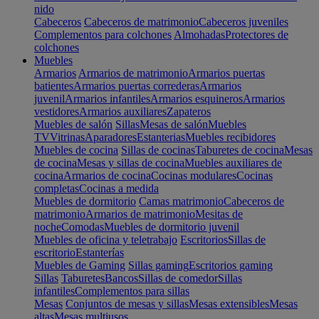
nido
Cabeceros
Cabeceros de matrimonio
Cabeceros juveniles
Complementos para colchones
Almohadas
Protectores de
colchones
Muebles
Armarios
Armarios de matrimonio
Armarios puertas
batientes
Armarios puertas correderas
Armarios
juvenil
Armarios infantiles
Armarios esquineros
Armarios
vestidores
Armarios auxiliares
Zapateros
Muebles de salón
Sillas
Mesas de salón
Muebles
TV
Vitrinas
Aparadores
Estanterias
Muebles recibidores
Muebles de cocina
Sillas de cocinas
Taburetes de cocina
Mesas
de cocina
Mesas y sillas de cocina
Muebles auxiliares de
cocina
Armarios de cocina
Cocinas modulares
Cocinas
completas
Cocinas a medida
Muebles de dormitorio
Camas matrimonio
Cabeceros de
matrimonio
Armarios de matrimonio
Mesitas de
noche
Comodas
Muebles de dormitorio juvenil
Muebles de oficina y teletrabajo
Escritorios
Sillas de
escritorio
Estanterías
Muebles de Gaming
Sillas gaming
Escritorios gaming
Sillas
Taburetes
Bancos
Sillas de comedor
Sillas
infantiles
Complementos para sillas
Mesas
Conjuntos de mesas y sillas
Mesas extensibles
Mesas
altas
Mesas multiusos