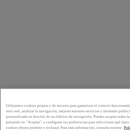
Utilizamos cookies propias y de terceros para garantizar el correcto funcionami
sitio web, analizar la navegación, mejorar nuestros servicios y mostrarte public
personalizada en función de tus hábitos de navegación. Puedes aceptar todas la
pulsando en “Aceptar”, o configurar tus preferencias para seleccionar qué tipos
cookies deseas permitir o rechazar. Para más información, consulta nuestra
Pol