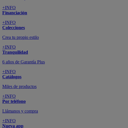
+INFO
Financiación
+INFO
Colecciones
Crea tu propio estilo
+INFO
Tranquilidad
6 años de Garantía Plus
+INFO
Catálogos
Miles de productos
+INFO
Por teléfono
Llámanos y compra
+INFO
Nueva app