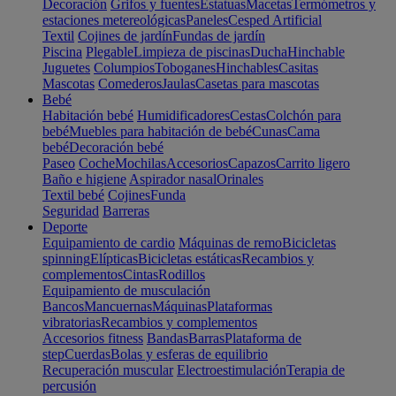
Decoración
Grifos y fuentes
Estatuas
Macetas
Termómetros y
estaciones metereológicas
Paneles
Cesped Artificial
Textil
Cojines de jardín
Fundas de jardín
Piscina
Plegable
Limpieza de piscinas
Ducha
Hinchable
Juguetes
Columpios
Toboganes
Hinchables
Casitas
Mascotas
Comederos
Jaulas
Casetas para mascotas
Bebé
Habitación bebé
Humidificadores
Cestas
Colchón para
bebé
Muebles para habitación de bebé
Cunas
Cama
bebé
Decoración bebé
Paseo
Coche
Mochilas
Accesorios
Capazos
Carrito ligero
Baño e higiene
Aspirador nasal
Orinales
Textil bebé
Cojines
Funda
Seguridad
Barreras
Deporte
Equipamiento de cardio
Máquinas de remo
Bicicletas
spinning
Elípticas
Bicicletas estáticas
Recambios y
complementos
Cintas
Rodillos
Equipamiento de musculación
Bancos
Mancuernas
Máquinas
Plataformas
vibratorias
Recambios y complementos
Accesorios fitness
Bandas
Barras
Plataforma de
step
Cuerdas
Bolas y esferas de equilibrio
Recuperación muscular
Electroestimulación
Terapia de
percusión