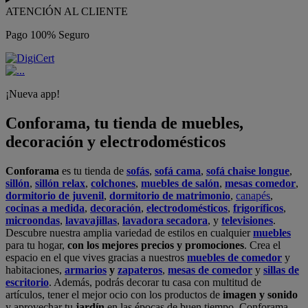
ATENCIÓN AL CLIENTE
Pago 100% Seguro
¡Nueva app!
Conforama, tu tienda de muebles,
decoración y electrodomésticos
Conforama
es tu tienda de
sofás
,
sofá cama
,
sofá chaise longue
,
sillón
,
sillón relax
,
colchones
,
muebles de salón
,
mesas comedor
,
dormitorio de juvenil
,
dormitorio de matrimonio
,
canapés
,
cocinas a medida
,
decoración
,
electrodomésticos
,
frigoríficos
,
microondas
,
lavavajillas
,
lavadora secadora
, y
televisiones
.
Descubre nuestra amplia variedad de estilos en cualquier
muebles
para tu hogar,
con los mejores precios y promociones
. Crea el
espacio en el que vives gracias a nuestros
muebles de comedor
y
habitaciones,
armarios
y
zapateros
,
mesas de comedor
y
sillas de
escritorio
. Además, podrás decorar tu casa con multitud de
artículos, tener el mejor ocio con los productos de
imagen y sonido
y aprovechar tu
jardín
en las épocas de buen tiempo. Conforama