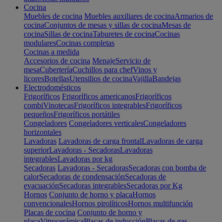
Cocina
Muebles de cocina
Muebles auxiliares de cocina
Armarios de
cocina
Conjuntos de mesas y sillas de cocina
Mesas de
cocina
Sillas de cocina
Taburetes de cocina
Cocinas
modulares
Cocinas completas
Cocinas a medida
Accesorios de cocina
Menaje
Servicio de
mesa
Cubertería
Cuchillos para chef
Vinos y
licores
Botellas
Utensilios de cocina
Vajilla
Bandejas
Electrodomésticos
Frigoríficos
Frigoríficos americanos
Frigoríficos
combi
Vinotecas
Frigoríficos integrables
Frigoríficos
pequeños
Frigoríficos portátiles
Congeladores
Congeladores verticales
Congeladores
horizontales
Lavadoras
Lavadoras de carga frontal
Lavadoras de carga
superior
Lavadoras - Secadoras
Lavadoras
integrables
Lavadoras por kg
Secadoras
Lavadoras - Secadoras
Secadoras con bomba de
calor
Secadoras de condensación
Secadoras de
evacuación
Secadoras integrables
Secadoras por Kg
Hornos
Conjunto de horno y placa
Hornos
convencionales
Hornos pirolíticos
Hornos multifunción
Placas de cocina
Conjunto de horno y
placa
Vitrocerámica
Placas de inducción
Placas de gas