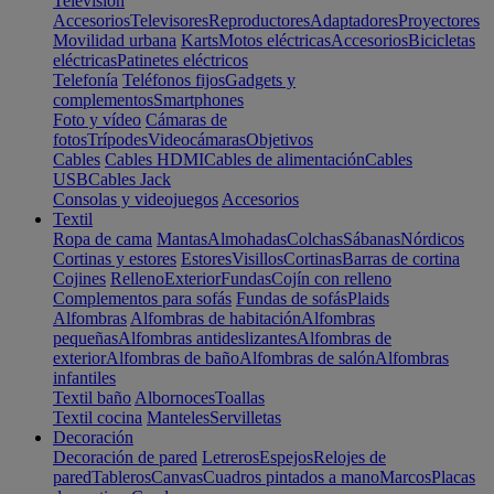
Televisión
Accesorios
Televisores
Reproductores
Adaptadores
Proyectores
Movilidad urbana
Karts
Motos eléctricas
Accesorios
Bicicletas
eléctricas
Patinetes eléctricos
Telefonía
Teléfonos fijos
Gadgets y
complementos
Smartphones
Foto y vídeo
Cámaras de
fotos
Trípodes
Videocámaras
Objetivos
Cables
Cables HDMI
Cables de alimentación
Cables
USB
Cables Jack
Consolas y videojuegos
Accesorios
Textil
Ropa de cama
Mantas
Almohadas
Colchas
Sábanas
Nórdicos
Cortinas y estores
Estores
Visillos
Cortinas
Barras de cortina
Cojines
Relleno
Exterior
Fundas
Cojín con relleno
Complementos para sofás
Fundas de sofás
Plaids
Alfombras
Alfombras de habitación
Alfombras
pequeñas
Alfombras antideslizantes
Alfombras de
exterior
Alfombras de baño
Alfombras de salón
Alfombras
infantiles
Textil baño
Albornoces
Toallas
Textil cocina
Manteles
Servilletas
Decoración
Decoración de pared
Letreros
Espejos
Relojes de
pared
Tableros
Canvas
Cuadros pintados a mano
Marcos
Placas