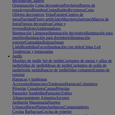
decorativas
Cuadros
Organización
Cajas decorativas
Percheros
Burros de
ropa
Joyeros
Biombos
Cestas
Baúles
Revisteros
Cajas
Objetos decorativos
Velas
Faroles
Centros de
mesa
Navidad
Flores artificiales
Maceteros
Jarrones
Marcos de
fotos
Figuras decorativas
Cajitas y
joyeros
Relojes
Ambientadores
Iluminación
Lámparas
Iluminación decorativa
Iluminación para
muebles
Iluminación para dormitorio
Iluminación
exterior
Guirnaldas
Balizas
Smart
Light
Bombillas
Focos
Iluminación con rieles
Cintas Led
Tendencias y temporadas
Jardín
Muebles de jardín
Set de jardín
Conjuntos de mesas y sillas de
jardín
Sillas de jardín
Mesas de jardín
Conjuntos de sofás de
jardín
Sofás jardín
Bancos de jardín
Sillas colgantes
Estufas de
exterior
Hamacas y tumbonas
Accesorios
Balancines
Tumbonas
Hamacas
Columpios
Pérgolas
Cenadores
Carpas
Pérgolas
Parasoles
Sombrillas
Parasoles
Toldos
Almacenamiento
Armarios
Arcones
Jardinería
Maquinaria
Huertos
Urbanos
Riego
Plantas
Jardineras
Compostadores
Cocina
Barbacoas
Cocina de exterior