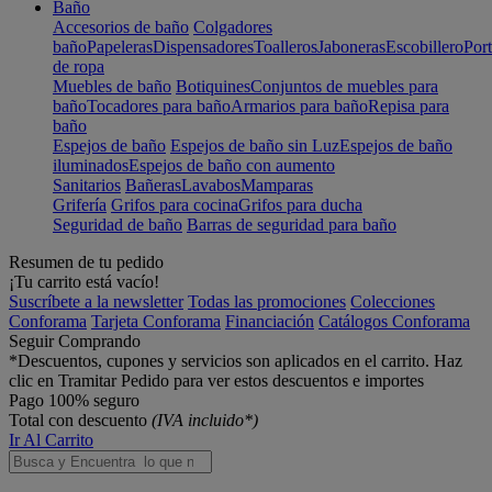
Baño
Accesorios de baño
Colgadores
baño
Papeleras
Dispensadores
Toalleros
Jaboneras
Escobillero
Port
de ropa
Muebles de baño
Botiquines
Conjuntos de muebles para
baño
Tocadores para baño
Armarios para baño
Repisa para
baño
Espejos de baño
Espejos de baño sin Luz
Espejos de baño
iluminados
Espejos de baño con aumento
Sanitarios
Bañeras
Lavabos
Mamparas
Grifería
Grifos para cocina
Grifos para ducha
Seguridad de baño
Barras de seguridad para baño
Resumen de tu pedido
¡Tu carrito está vacío!
Suscríbete a la newsletter
Todas las promociones
Colecciones
Conforama
Tarjeta Conforama
Financiación
Catálogos Conforama
Seguir Comprando
*Descuentos, cupones y servicios son aplicados en el carrito. Haz
clic en Tramitar Pedido para ver estos descuentos e importes
Pago 100% seguro
Total con descuento
(IVA incluido*)
Ir Al Carrito