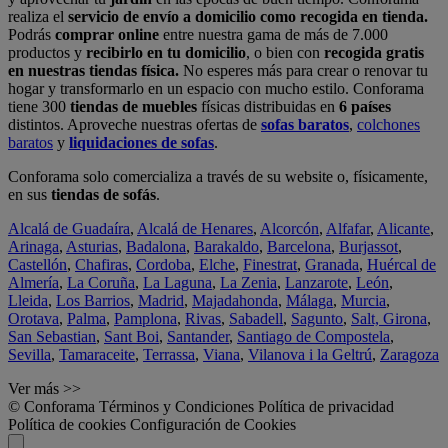
realiza el
servicio de envío a domicilio como recogida en tienda.
Podrás
comprar online
entre nuestra gama de más de 7.000
productos y
recibirlo en tu domicilio
, o bien con
recogida gratis
en nuestras tiendas física.
No esperes más para crear o renovar tu
hogar y transformarlo en un espacio con mucho estilo. Conforama
tiene 300
tiendas de muebles
físicas distribuidas en
6 países
distintos. Aproveche nuestras ofertas de
sofas baratos
,
colchones
baratos
y
liquidaciones de sofas
.
Conforama solo comercializa a través de su website o, físicamente,
en sus
tiendas de sofás
.
Alcalá de Guadaíra
,
Alcalá de Henares
,
Alcorcón
,
Alfafar
,
Alicante
,
Arinaga
,
Asturias
,
Badalona
,
Barakaldo
,
Barcelona
,
Burjassot
,
Castellón
,
Chafiras
,
Cordoba
,
Elche
,
Finestrat
,
Granada
,
Huércal de
Almería
,
La Coruña
,
La Laguna
,
La Zenia
,
Lanzarote
,
León
,
Lleida
,
Los Barrios
,
Madrid
,
Majadahonda
,
Málaga
,
Murcia
,
Orotava
,
Palma
,
Pamplona
,
Rivas
,
Sabadell
,
Sagunto
,
Salt, Girona
,
San Sebastian
,
Sant Boi
,
Santander
,
Santiago de Compostela
,
Sevilla
,
Tamaraceite
,
Terrassa
,
Viana
,
Vilanova i la Geltrú
,
Zaragoza
Ver más >>
© Conforama
Términos y Condiciones
Política de privacidad
Política de cookies
Configuración de Cookies