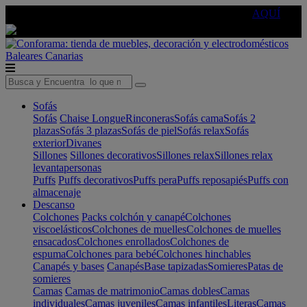
🔵Cambia tu electro con
-10% EXTRA
de descuento ☑️
AQUÍ
Baleares
Canarias
Sofás
Sofás
Chaise Longue
Rinconeras
Sofás cama
Sofás 2
plazas
Sofás 3 plazas
Sofás de piel
Sofás relax
Sofás
exterior
Divanes
Sillones
Sillones decorativos
Sillones relax
Sillones relax
levantapersonas
Puffs
Puffs decorativos
Puffs pera
Puffs reposapiés
Puffs con
almacenaje
Descanso
Colchones
Packs colchón y canapé
Colchones
viscoelásticos
Colchones de muelles
Colchones de muelles
ensacados
Colchones enrollados
Colchones de
espuma
Colchones para bebé
Colchones hinchables
Canapés y bases
Canapés
Base tapizadas
Somieres
Patas de
somieres
Camas
Camas de matrimonio
Camas dobles
Camas
individuales
Camas juveniles
Camas infantiles
Literas
Camas