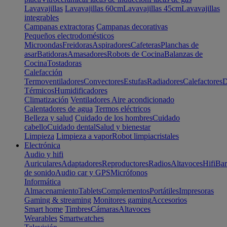
Lavavajillas
Lavavajillas 60cm
Lavavajillas 45cm
Lavavajillas
integrables
Campanas extractoras
Campanas decorativas
Pequeños electrodomésticos
Microondas
Freidoras
Aspiradores
Cafeteras
Planchas de
asar
Batidoras
Amasadores
Robots de Cocina
Balanzas de
Cocina
Tostadoras
Calefacción
Termoventiladores
Convectores
Estufas
Radiadores
Calefactores
D
Térmicos
Humidificadores
Climatización
Ventiladores
Aire acondicionado
Calentadores de agua
Termos eléctricos
Belleza y salud
Cuidado de los hombres
Cuidado
cabello
Cuidado dental
Salud y bienestar
Limpieza
Limpieza a vapor
Robot limpiacristales
Electrónica
Audio y hifi
Auriculares
Adaptadores
Reproductores
Radios
Altavoces
Hifi
Bar
de sonido
Audio car y GPS
Micrófonos
Informática
Almacenamiento
Tablets
Complementos
Portátiles
Impresoras
Gaming & streaming
Monitores gaming
Accesorios
Smart home
Timbres
Cámaras
Altavoces
Wearables
Smartwatches