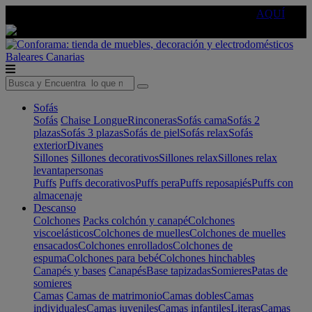
🔵Cambia tu electro con
-10% EXTRA
de descuento ☑️
AQUÍ
Baleares
Canarias
Sofás
Sofás
Chaise Longue
Rinconeras
Sofás cama
Sofás 2
plazas
Sofás 3 plazas
Sofás de piel
Sofás relax
Sofás
exterior
Divanes
Sillones
Sillones decorativos
Sillones relax
Sillones relax
levantapersonas
Puffs
Puffs decorativos
Puffs pera
Puffs reposapiés
Puffs con
almacenaje
Descanso
Colchones
Packs colchón y canapé
Colchones
viscoelásticos
Colchones de muelles
Colchones de muelles
ensacados
Colchones enrollados
Colchones de
espuma
Colchones para bebé
Colchones hinchables
Canapés y bases
Canapés
Base tapizadas
Somieres
Patas de
somieres
Camas
Camas de matrimonio
Camas dobles
Camas
individuales
Camas juveniles
Camas infantiles
Literas
Camas