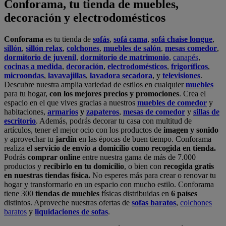
Conforama, tu tienda de muebles,
decoración y electrodomésticos
Conforama
es tu tienda de
sofás
,
sofá cama
,
sofá chaise longue
,
sillón
,
sillón relax
,
colchones
,
muebles de salón
,
mesas comedor
,
dormitorio de juvenil
,
dormitorio de matrimonio
,
canapés
,
cocinas a medida
,
decoración
,
electrodomésticos
,
frigoríficos
,
microondas
,
lavavajillas
,
lavadora secadora
, y
televisiones
.
Descubre nuestra amplia variedad de estilos en cualquier
muebles
para tu hogar,
con los mejores precios y promociones
. Crea el
espacio en el que vives gracias a nuestros
muebles de comedor
y
habitaciones,
armarios
y
zapateros
,
mesas de comedor
y
sillas de
escritorio
. Además, podrás decorar tu casa con multitud de
artículos, tener el mejor ocio con los productos de
imagen y sonido
y aprovechar tu
jardín
en las épocas de buen tiempo. Conforama
realiza el
servicio de envío a domicilio como recogida en tienda.
Podrás
comprar online
entre nuestra gama de más de 7.000
productos y
recibirlo en tu domicilio
, o bien con
recogida gratis
en nuestras tiendas física.
No esperes más para crear o renovar tu
hogar y transformarlo en un espacio con mucho estilo. Conforama
tiene 300
tiendas de muebles
físicas distribuidas en
6 países
distintos. Aproveche nuestras ofertas de
sofas baratos
,
colchones
baratos
y
liquidaciones de sofas
.