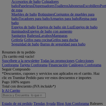
Accesorios de baño
Colgadores
baño
Papeleras
Dispensadores
Toalleros
Jaboneras
Escobillero
Port
de ropa
Muebles de baño
Botiquines
Conjuntos de muebles para
baño
Tocadores para baño
Armarios para baño
Repisa para
baño
Espejos de baño
Espejos de baño sin Luz
Espejos de baño
iluminados
Espejos de baño con aumento
Sanitarios
Bañeras
Lavabos
Mamparas
Grifería
Grifos para cocina
Grifos para ducha
Seguridad de baño
Barras de seguridad para baño
Resumen de tu pedido
¡Tu carrito está vacío!
Suscríbete a la newsletter
Todas las promociones
Colecciones
Conforama
Tarjeta Conforama
Financiación
Catálogos Conforama
Seguir Comprando
*Descuentos, cupones y servicios son aplicados en el carrito. Haz
clic en Tramitar Pedido para ver estos descuentos e importes
Pago 100% seguro
Total con descuento
(IVA incluido*)
Ir Al Carrito
Estado de mi pedido
Tiendas
Ayuda
Blog
App Conforama
Baleares