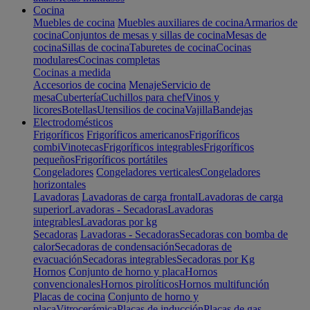
Cocina
Muebles de cocina
Muebles auxiliares de cocina
Armarios de
cocina
Conjuntos de mesas y sillas de cocina
Mesas de
cocina
Sillas de cocina
Taburetes de cocina
Cocinas
modulares
Cocinas completas
Cocinas a medida
Accesorios de cocina
Menaje
Servicio de
mesa
Cubertería
Cuchillos para chef
Vinos y
licores
Botellas
Utensilios de cocina
Vajilla
Bandejas
Electrodomésticos
Frigoríficos
Frigoríficos americanos
Frigoríficos
combi
Vinotecas
Frigoríficos integrables
Frigoríficos
pequeños
Frigoríficos portátiles
Congeladores
Congeladores verticales
Congeladores
horizontales
Lavadoras
Lavadoras de carga frontal
Lavadoras de carga
superior
Lavadoras - Secadoras
Lavadoras
integrables
Lavadoras por kg
Secadoras
Lavadoras - Secadoras
Secadoras con bomba de
calor
Secadoras de condensación
Secadoras de
evacuación
Secadoras integrables
Secadoras por Kg
Hornos
Conjunto de horno y placa
Hornos
convencionales
Hornos pirolíticos
Hornos multifunción
Placas de cocina
Conjunto de horno y
placa
Vitrocerámica
Placas de inducción
Placas de gas