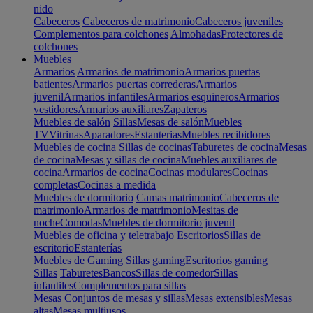
nido
Cabeceros
Cabeceros de matrimonio
Cabeceros juveniles
Complementos para colchones
Almohadas
Protectores de
colchones
Muebles
Armarios
Armarios de matrimonio
Armarios puertas
batientes
Armarios puertas correderas
Armarios
juvenil
Armarios infantiles
Armarios esquineros
Armarios
vestidores
Armarios auxiliares
Zapateros
Muebles de salón
Sillas
Mesas de salón
Muebles
TV
Vitrinas
Aparadores
Estanterias
Muebles recibidores
Muebles de cocina
Sillas de cocinas
Taburetes de cocina
Mesas
de cocina
Mesas y sillas de cocina
Muebles auxiliares de
cocina
Armarios de cocina
Cocinas modulares
Cocinas
completas
Cocinas a medida
Muebles de dormitorio
Camas matrimonio
Cabeceros de
matrimonio
Armarios de matrimonio
Mesitas de
noche
Comodas
Muebles de dormitorio juvenil
Muebles de oficina y teletrabajo
Escritorios
Sillas de
escritorio
Estanterías
Muebles de Gaming
Sillas gaming
Escritorios gaming
Sillas
Taburetes
Bancos
Sillas de comedor
Sillas
infantiles
Complementos para sillas
Mesas
Conjuntos de mesas y sillas
Mesas extensibles
Mesas
altas
Mesas multiusos