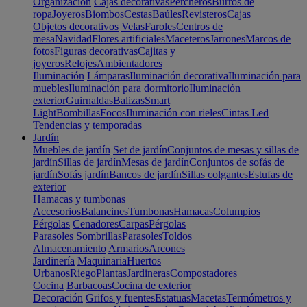
Organización
Cajas decorativas
Percheros
Burros de
ropa
Joyeros
Biombos
Cestas
Baúles
Revisteros
Cajas
Objetos decorativos
Velas
Faroles
Centros de
mesa
Navidad
Flores artificiales
Maceteros
Jarrones
Marcos de
fotos
Figuras decorativas
Cajitas y
joyeros
Relojes
Ambientadores
Iluminación
Lámparas
Iluminación decorativa
Iluminación para
muebles
Iluminación para dormitorio
Iluminación
exterior
Guirnaldas
Balizas
Smart
Light
Bombillas
Focos
Iluminación con rieles
Cintas Led
Tendencias y temporadas
Jardín
Muebles de jardín
Set de jardín
Conjuntos de mesas y sillas de
jardín
Sillas de jardín
Mesas de jardín
Conjuntos de sofás de
jardín
Sofás jardín
Bancos de jardín
Sillas colgantes
Estufas de
exterior
Hamacas y tumbonas
Accesorios
Balancines
Tumbonas
Hamacas
Columpios
Pérgolas
Cenadores
Carpas
Pérgolas
Parasoles
Sombrillas
Parasoles
Toldos
Almacenamiento
Armarios
Arcones
Jardinería
Maquinaria
Huertos
Urbanos
Riego
Plantas
Jardineras
Compostadores
Cocina
Barbacoas
Cocina de exterior
Decoración
Grifos y fuentes
Estatuas
Macetas
Termómetros y