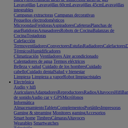
Lavavajillas
Lavavajillas 60cm
Lavavajillas 45cm
Lavavajillas
integrables
Campanas extractoras
Campanas decorativas
Pequeños electrodomésticos
Microondas
Freidoras
Aspiradores
Cafeteras
Planchas de
asar
Batidoras
Amasadores
Robots de Cocina
Balanzas de
Cocina
Tostadoras
Calefacción
Termoventiladores
Convectores
Estufas
Radiadores
Calefactores
D
Térmicos
Humidificadores
Climatización
Ventiladores
Aire acondicionado
Calentadores de agua
Termos eléctricos
Belleza y salud
Cuidado de los hombres
Cuidado
cabello
Cuidado dental
Salud y bienestar
Limpieza
Limpieza a vapor
Robot limpiacristales
Electrónica
Audio y hifi
Auriculares
Adaptadores
Reproductores
Radios
Altavoces
Hifi
Bar
de sonido
Audio car y GPS
Micrófonos
Informática
Almacenamiento
Tablets
Complementos
Portátiles
Impresoras
Gaming & streaming
Monitores gaming
Accesorios
Smart home
Timbres
Cámaras
Altavoces
Wearables
Smartwatches