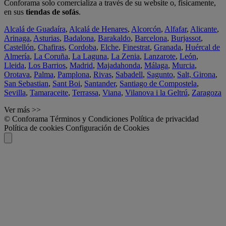
Conforama solo comercializa a través de su website o, físicamente,
en sus
tiendas de sofás
.
Alcalá de Guadaíra
,
Alcalá de Henares
,
Alcorcón
,
Alfafar
,
Alicante
,
Arinaga
,
Asturias
,
Badalona
,
Barakaldo
,
Barcelona
,
Burjassot
,
Castellón
,
Chafiras
,
Cordoba
,
Elche
,
Finestrat
,
Granada
,
Huércal de
Almería
,
La Coruña
,
La Laguna
,
La Zenia
,
Lanzarote
,
León
,
Lleida
,
Los Barrios
,
Madrid
,
Majadahonda
,
Málaga
,
Murcia
,
Orotava
,
Palma
,
Pamplona
,
Rivas
,
Sabadell
,
Sagunto
,
Salt, Girona
,
San Sebastian
,
Sant Boi
,
Santander
,
Santiago de Compostela
,
Sevilla
,
Tamaraceite
,
Terrassa
,
Viana
,
Vilanova i la Geltrú
,
Zaragoza
Ver más >>
© Conforama
Términos y Condiciones
Política de privacidad
Política de cookies
Configuración de Cookies