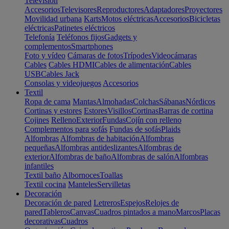
Televisión
Accesorios
Televisores
Reproductores
Adaptadores
Proyectores
Movilidad urbana
Karts
Motos eléctricas
Accesorios
Bicicletas
eléctricas
Patinetes eléctricos
Telefonía
Teléfonos fijos
Gadgets y
complementos
Smartphones
Foto y vídeo
Cámaras de fotos
Trípodes
Videocámaras
Cables
Cables HDMI
Cables de alimentación
Cables
USB
Cables Jack
Consolas y videojuegos
Accesorios
Textil
Ropa de cama
Mantas
Almohadas
Colchas
Sábanas
Nórdicos
Cortinas y estores
Estores
Visillos
Cortinas
Barras de cortina
Cojines
Relleno
Exterior
Fundas
Cojín con relleno
Complementos para sofás
Fundas de sofás
Plaids
Alfombras
Alfombras de habitación
Alfombras
pequeñas
Alfombras antideslizantes
Alfombras de
exterior
Alfombras de baño
Alfombras de salón
Alfombras
infantiles
Textil baño
Albornoces
Toallas
Textil cocina
Manteles
Servilletas
Decoración
Decoración de pared
Letreros
Espejos
Relojes de
pared
Tableros
Canvas
Cuadros pintados a mano
Marcos
Placas
decorativas
Cuadros