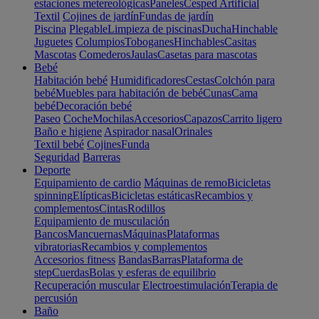
estaciones metereológicas
Paneles
Cesped Artificial
Textil
Cojines de jardín
Fundas de jardín
Piscina
Plegable
Limpieza de piscinas
Ducha
Hinchable
Juguetes
Columpios
Toboganes
Hinchables
Casitas
Mascotas
Comederos
Jaulas
Casetas para mascotas
Bebé
Habitación bebé
Humidificadores
Cestas
Colchón para
bebé
Muebles para habitación de bebé
Cunas
Cama
bebé
Decoración bebé
Paseo
Coche
Mochilas
Accesorios
Capazos
Carrito ligero
Baño e higiene
Aspirador nasal
Orinales
Textil bebé
Cojines
Funda
Seguridad
Barreras
Deporte
Equipamiento de cardio
Máquinas de remo
Bicicletas
spinning
Elípticas
Bicicletas estáticas
Recambios y
complementos
Cintas
Rodillos
Equipamiento de musculación
Bancos
Mancuernas
Máquinas
Plataformas
vibratorias
Recambios y complementos
Accesorios fitness
Bandas
Barras
Plataforma de
step
Cuerdas
Bolas y esferas de equilibrio
Recuperación muscular
Electroestimulación
Terapia de
percusión
Baño