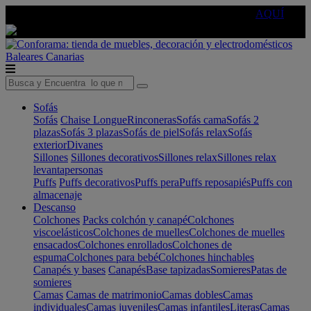
🔵Cambia tu electro con
-10% EXTRA
de descuento ☑️
AQUÍ
Baleares
Canarias
Sofás
Sofás
Chaise Longue
Rinconeras
Sofás cama
Sofás 2
plazas
Sofás 3 plazas
Sofás de piel
Sofás relax
Sofás
exterior
Divanes
Sillones
Sillones decorativos
Sillones relax
Sillones relax
levantapersonas
Puffs
Puffs decorativos
Puffs pera
Puffs reposapiés
Puffs con
almacenaje
Descanso
Colchones
Packs colchón y canapé
Colchones
viscoelásticos
Colchones de muelles
Colchones de muelles
ensacados
Colchones enrollados
Colchones de
espuma
Colchones para bebé
Colchones hinchables
Canapés y bases
Canapés
Base tapizadas
Somieres
Patas de
somieres
Camas
Camas de matrimonio
Camas dobles
Camas
individuales
Camas juveniles
Camas infantiles
Literas
Camas