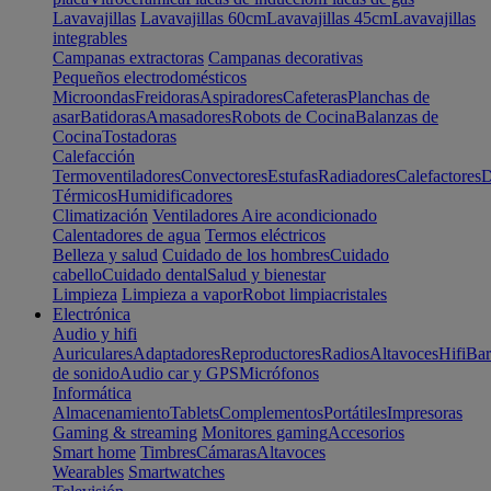
Lavavajillas
Lavavajillas 60cm
Lavavajillas 45cm
Lavavajillas
integrables
Campanas extractoras
Campanas decorativas
Pequeños electrodomésticos
Microondas
Freidoras
Aspiradores
Cafeteras
Planchas de
asar
Batidoras
Amasadores
Robots de Cocina
Balanzas de
Cocina
Tostadoras
Calefacción
Termoventiladores
Convectores
Estufas
Radiadores
Calefactores
D
Térmicos
Humidificadores
Climatización
Ventiladores
Aire acondicionado
Calentadores de agua
Termos eléctricos
Belleza y salud
Cuidado de los hombres
Cuidado
cabello
Cuidado dental
Salud y bienestar
Limpieza
Limpieza a vapor
Robot limpiacristales
Electrónica
Audio y hifi
Auriculares
Adaptadores
Reproductores
Radios
Altavoces
Hifi
Bar
de sonido
Audio car y GPS
Micrófonos
Informática
Almacenamiento
Tablets
Complementos
Portátiles
Impresoras
Gaming & streaming
Monitores gaming
Accesorios
Smart home
Timbres
Cámaras
Altavoces
Wearables
Smartwatches