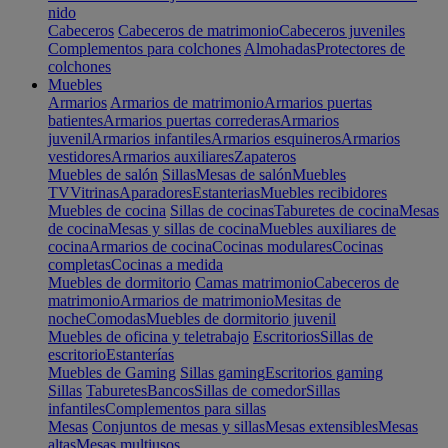
nido
Cabeceros
Cabeceros de matrimonio
Cabeceros juveniles
Complementos para colchones
Almohadas
Protectores de
colchones
Muebles
Armarios
Armarios de matrimonio
Armarios puertas
batientes
Armarios puertas correderas
Armarios
juvenil
Armarios infantiles
Armarios esquineros
Armarios
vestidores
Armarios auxiliares
Zapateros
Muebles de salón
Sillas
Mesas de salón
Muebles
TV
Vitrinas
Aparadores
Estanterias
Muebles recibidores
Muebles de cocina
Sillas de cocinas
Taburetes de cocina
Mesas
de cocina
Mesas y sillas de cocina
Muebles auxiliares de
cocina
Armarios de cocina
Cocinas modulares
Cocinas
completas
Cocinas a medida
Muebles de dormitorio
Camas matrimonio
Cabeceros de
matrimonio
Armarios de matrimonio
Mesitas de
noche
Comodas
Muebles de dormitorio juvenil
Muebles de oficina y teletrabajo
Escritorios
Sillas de
escritorio
Estanterías
Muebles de Gaming
Sillas gaming
Escritorios gaming
Sillas
Taburetes
Bancos
Sillas de comedor
Sillas
infantiles
Complementos para sillas
Mesas
Conjuntos de mesas y sillas
Mesas extensibles
Mesas
altas
Mesas multiusos