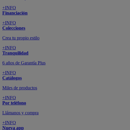
+INFO
Financiación
+INFO
Colecciones
Crea tu propio estilo
+INFO
Tranquilidad
6 años de Garantía Plus
+INFO
Catálogos
Miles de productos
+INFO
Por teléfono
Llámanos y compra
+INFO
Nueva app