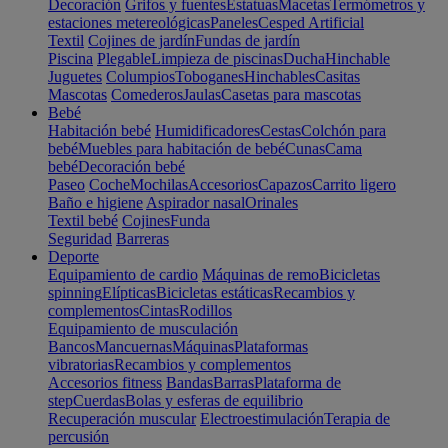
Decoración
Grifos y fuentes
Estatuas
Macetas
Termómetros y
estaciones metereológicas
Paneles
Cesped Artificial
Textil
Cojines de jardín
Fundas de jardín
Piscina
Plegable
Limpieza de piscinas
Ducha
Hinchable
Juguetes
Columpios
Toboganes
Hinchables
Casitas
Mascotas
Comederos
Jaulas
Casetas para mascotas
Bebé
Habitación bebé
Humidificadores
Cestas
Colchón para
bebé
Muebles para habitación de bebé
Cunas
Cama
bebé
Decoración bebé
Paseo
Coche
Mochilas
Accesorios
Capazos
Carrito ligero
Baño e higiene
Aspirador nasal
Orinales
Textil bebé
Cojines
Funda
Seguridad
Barreras
Deporte
Equipamiento de cardio
Máquinas de remo
Bicicletas
spinning
Elípticas
Bicicletas estáticas
Recambios y
complementos
Cintas
Rodillos
Equipamiento de musculación
Bancos
Mancuernas
Máquinas
Plataformas
vibratorias
Recambios y complementos
Accesorios fitness
Bandas
Barras
Plataforma de
step
Cuerdas
Bolas y esferas de equilibrio
Recuperación muscular
Electroestimulación
Terapia de
percusión