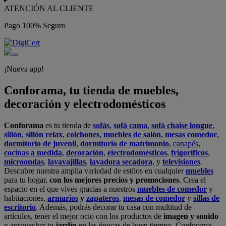
ATENCIÓN AL CLIENTE
Pago 100% Seguro
¡Nueva app!
Conforama, tu tienda de muebles,
decoración y electrodomésticos
Conforama
es tu tienda de
sofás
,
sofá cama
,
sofá chaise longue
,
sillón
,
sillón relax
,
colchones
,
muebles de salón
,
mesas comedor
,
dormitorio de juvenil
,
dormitorio de matrimonio
,
canapés
,
cocinas a medida
,
decoración
,
electrodomésticos
,
frigoríficos
,
microondas
,
lavavajillas
,
lavadora secadora
, y
televisiones
.
Descubre nuestra amplia variedad de estilos en cualquier
muebles
para tu hogar,
con los mejores precios y promociones
. Crea el
espacio en el que vives gracias a nuestros
muebles de comedor
y
habitaciones,
armarios
y
zapateros
,
mesas de comedor
y
sillas de
escritorio
. Además, podrás decorar tu casa con multitud de
artículos, tener el mejor ocio con los productos de
imagen y sonido
y aprovechar tu
jardín
en las épocas de buen tiempo. Conforama