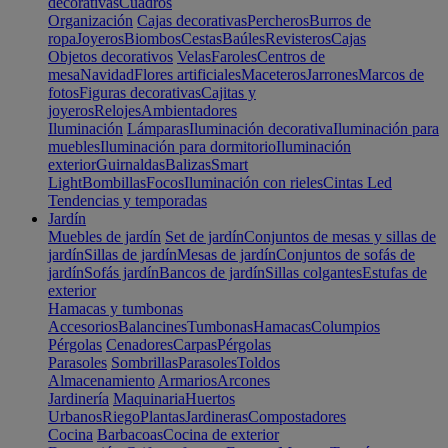
decorativas
Cuadros
Organización
Cajas decorativas
Percheros
Burros de
ropa
Joyeros
Biombos
Cestas
Baúles
Revisteros
Cajas
Objetos decorativos
Velas
Faroles
Centros de
mesa
Navidad
Flores artificiales
Maceteros
Jarrones
Marcos de
fotos
Figuras decorativas
Cajitas y
joyeros
Relojes
Ambientadores
Iluminación
Lámparas
Iluminación decorativa
Iluminación para
muebles
Iluminación para dormitorio
Iluminación
exterior
Guirnaldas
Balizas
Smart
Light
Bombillas
Focos
Iluminación con rieles
Cintas Led
Tendencias y temporadas
Jardín
Muebles de jardín
Set de jardín
Conjuntos de mesas y sillas de
jardín
Sillas de jardín
Mesas de jardín
Conjuntos de sofás de
jardín
Sofás jardín
Bancos de jardín
Sillas colgantes
Estufas de
exterior
Hamacas y tumbonas
Accesorios
Balancines
Tumbonas
Hamacas
Columpios
Pérgolas
Cenadores
Carpas
Pérgolas
Parasoles
Sombrillas
Parasoles
Toldos
Almacenamiento
Armarios
Arcones
Jardinería
Maquinaria
Huertos
Urbanos
Riego
Plantas
Jardineras
Compostadores
Cocina
Barbacoas
Cocina de exterior