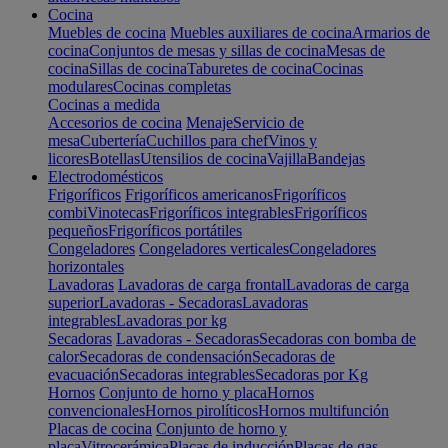
Cocina
Muebles de cocina
Muebles auxiliares de cocina
Armarios de
cocina
Conjuntos de mesas y sillas de cocina
Mesas de
cocina
Sillas de cocina
Taburetes de cocina
Cocinas
modulares
Cocinas completas
Cocinas a medida
Accesorios de cocina
Menaje
Servicio de
mesa
Cubertería
Cuchillos para chef
Vinos y
licores
Botellas
Utensilios de cocina
Vajilla
Bandejas
Electrodomésticos
Frigoríficos
Frigoríficos americanos
Frigoríficos
combi
Vinotecas
Frigoríficos integrables
Frigoríficos
pequeños
Frigoríficos portátiles
Congeladores
Congeladores verticales
Congeladores
horizontales
Lavadoras
Lavadoras de carga frontal
Lavadoras de carga
superior
Lavadoras - Secadoras
Lavadoras
integrables
Lavadoras por kg
Secadoras
Lavadoras - Secadoras
Secadoras con bomba de
calor
Secadoras de condensación
Secadoras de
evacuación
Secadoras integrables
Secadoras por Kg
Hornos
Conjunto de horno y placa
Hornos
convencionales
Hornos pirolíticos
Hornos multifunción
Placas de cocina
Conjunto de horno y
placa
Vitrocerámica
Placas de inducción
Placas de gas