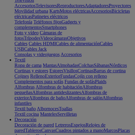
Televisión
Accesorios
Televisores
Reproductores
Adaptadores
Proyectores
Movilidad urbana
Karts
Motos eléctricas
Accesorios
Bicicletas
eléctricas
Patinetes eléctricos
Telefonía
Teléfonos fijos
Gadgets y
complementos
Smartphones
Foto y vídeo
Cámaras de
fotos
Trípodes
Videocámaras
Objetivos
Cables
Cables HDMI
Cables de alimentación
Cables
USB
Cables Jack
Consolas y videojuegos
Accesorios
Textil
Ropa de cama
Mantas
Almohadas
Colchas
Sábanas
Nórdicos
Cortinas y estores
Estores
Visillos
Cortinas
Barras de cortina
Cojines
Relleno
Exterior
Fundas
Cojín con relleno
Complementos para sofás
Fundas de sofás
Plaids
Alfombras
Alfombras de habitación
Alfombras
pequeñas
Alfombras antideslizantes
Alfombras de
exterior
Alfombras de baño
Alfombras de salón
Alfombras
infantiles
Textil baño
Albornoces
Toallas
Textil cocina
Manteles
Servilletas
Decoración
Decoración de pared
Letreros
Espejos
Relojes de
pared
Tableros
Canvas
Cuadros pintados a mano
Marcos
Placas