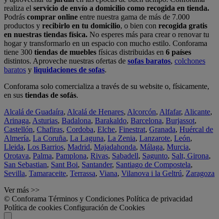
realiza el
servicio de envío a domicilio como recogida en tienda.
Podrás
comprar online
entre nuestra gama de más de 7.000
productos y
recibirlo en tu domicilio
, o bien con
recogida gratis
en nuestras tiendas física.
No esperes más para crear o renovar tu
hogar y transformarlo en un espacio con mucho estilo. Conforama
tiene 300
tiendas de muebles
físicas distribuidas en
6 países
distintos. Aproveche nuestras ofertas de
sofas baratos
,
colchones
baratos
y
liquidaciones de sofas
.
Conforama solo comercializa a través de su website o, físicamente,
en sus
tiendas de sofás
.
Alcalá de Guadaíra
,
Alcalá de Henares
,
Alcorcón
,
Alfafar
,
Alicante
,
Arinaga
,
Asturias
,
Badalona
,
Barakaldo
,
Barcelona
,
Burjassot
,
Castellón
,
Chafiras
,
Cordoba
,
Elche
,
Finestrat
,
Granada
,
Huércal de
Almería
,
La Coruña
,
La Laguna
,
La Zenia
,
Lanzarote
,
León
,
Lleida
,
Los Barrios
,
Madrid
,
Majadahonda
,
Málaga
,
Murcia
,
Orotava
,
Palma
,
Pamplona
,
Rivas
,
Sabadell
,
Sagunto
,
Salt, Girona
,
San Sebastian
,
Sant Boi
,
Santander
,
Santiago de Compostela
,
Sevilla
,
Tamaraceite
,
Terrassa
,
Viana
,
Vilanova i la Geltrú
,
Zaragoza
Ver más >>
© Conforama
Términos y Condiciones
Política de privacidad
Política de cookies
Configuración de Cookies