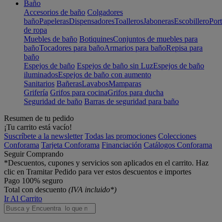
Baño
Accesorios de baño
Colgadores
baño
Papeleras
Dispensadores
Toalleros
Jaboneras
Escobillero
Port
de ropa
Muebles de baño
Botiquines
Conjuntos de muebles para
baño
Tocadores para baño
Armarios para baño
Repisa para
baño
Espejos de baño
Espejos de baño sin Luz
Espejos de baño
iluminados
Espejos de baño con aumento
Sanitarios
Bañeras
Lavabos
Mamparas
Grifería
Grifos para cocina
Grifos para ducha
Seguridad de baño
Barras de seguridad para baño
Resumen de tu pedido
¡Tu carrito está vacío!
Suscríbete a la newsletter
Todas las promociones
Colecciones
Conforama
Tarjeta Conforama
Financiación
Catálogos Conforama
Seguir Comprando
*Descuentos, cupones y servicios son aplicados en el carrito. Haz
clic en Tramitar Pedido para ver estos descuentos e importes
Pago 100% seguro
Total con descuento
(IVA incluido*)
Ir Al Carrito