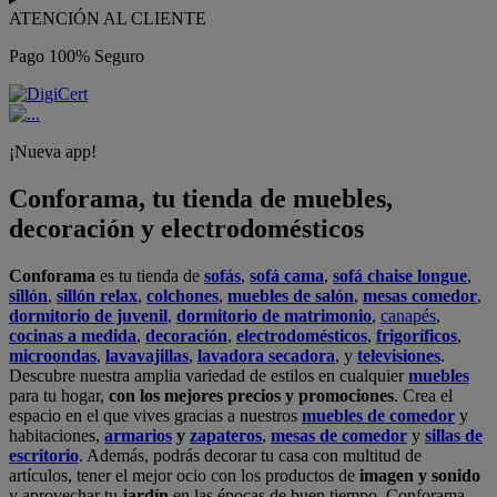
ATENCIÓN AL CLIENTE
Pago 100% Seguro
¡Nueva app!
Conforama, tu tienda de muebles,
decoración y electrodomésticos
Conforama
es tu tienda de
sofás
,
sofá cama
,
sofá chaise longue
,
sillón
,
sillón relax
,
colchones
,
muebles de salón
,
mesas comedor
,
dormitorio de juvenil
,
dormitorio de matrimonio
,
canapés
,
cocinas a medida
,
decoración
,
electrodomésticos
,
frigoríficos
,
microondas
,
lavavajillas
,
lavadora secadora
, y
televisiones
.
Descubre nuestra amplia variedad de estilos en cualquier
muebles
para tu hogar,
con los mejores precios y promociones
. Crea el
espacio en el que vives gracias a nuestros
muebles de comedor
y
habitaciones,
armarios
y
zapateros
,
mesas de comedor
y
sillas de
escritorio
. Además, podrás decorar tu casa con multitud de
artículos, tener el mejor ocio con los productos de
imagen y sonido
y aprovechar tu
jardín
en las épocas de buen tiempo. Conforama