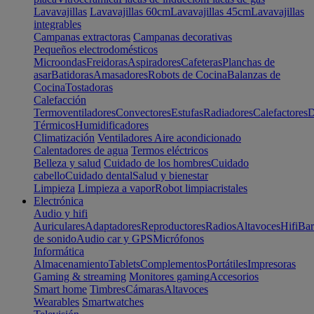
Lavavajillas
Lavavajillas 60cm
Lavavajillas 45cm
Lavavajillas
integrables
Campanas extractoras
Campanas decorativas
Pequeños electrodomésticos
Microondas
Freidoras
Aspiradores
Cafeteras
Planchas de
asar
Batidoras
Amasadores
Robots de Cocina
Balanzas de
Cocina
Tostadoras
Calefacción
Termoventiladores
Convectores
Estufas
Radiadores
Calefactores
D
Térmicos
Humidificadores
Climatización
Ventiladores
Aire acondicionado
Calentadores de agua
Termos eléctricos
Belleza y salud
Cuidado de los hombres
Cuidado
cabello
Cuidado dental
Salud y bienestar
Limpieza
Limpieza a vapor
Robot limpiacristales
Electrónica
Audio y hifi
Auriculares
Adaptadores
Reproductores
Radios
Altavoces
Hifi
Bar
de sonido
Audio car y GPS
Micrófonos
Informática
Almacenamiento
Tablets
Complementos
Portátiles
Impresoras
Gaming & streaming
Monitores gaming
Accesorios
Smart home
Timbres
Cámaras
Altavoces
Wearables
Smartwatches