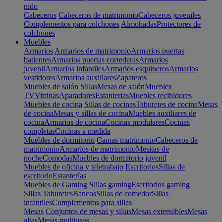
nido
Cabeceros
Cabeceros de matrimonio
Cabeceros juveniles
Complementos para colchones
Almohadas
Protectores de
colchones
Muebles
Armarios
Armarios de matrimonio
Armarios puertas
batientes
Armarios puertas correderas
Armarios
juvenil
Armarios infantiles
Armarios esquineros
Armarios
vestidores
Armarios auxiliares
Zapateros
Muebles de salón
Sillas
Mesas de salón
Muebles
TV
Vitrinas
Aparadores
Estanterias
Muebles recibidores
Muebles de cocina
Sillas de cocinas
Taburetes de cocina
Mesas
de cocina
Mesas y sillas de cocina
Muebles auxiliares de
cocina
Armarios de cocina
Cocinas modulares
Cocinas
completas
Cocinas a medida
Muebles de dormitorio
Camas matrimonio
Cabeceros de
matrimonio
Armarios de matrimonio
Mesitas de
noche
Comodas
Muebles de dormitorio juvenil
Muebles de oficina y teletrabajo
Escritorios
Sillas de
escritorio
Estanterías
Muebles de Gaming
Sillas gaming
Escritorios gaming
Sillas
Taburetes
Bancos
Sillas de comedor
Sillas
infantiles
Complementos para sillas
Mesas
Conjuntos de mesas y sillas
Mesas extensibles
Mesas
altas
Mesas multiusos