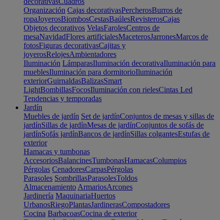
decorativas
Cuadros
Organización
Cajas decorativas
Percheros
Burros de
ropa
Joyeros
Biombos
Cestas
Baúles
Revisteros
Cajas
Objetos decorativos
Velas
Faroles
Centros de
mesa
Navidad
Flores artificiales
Maceteros
Jarrones
Marcos de
fotos
Figuras decorativas
Cajitas y
joyeros
Relojes
Ambientadores
Iluminación
Lámparas
Iluminación decorativa
Iluminación para
muebles
Iluminación para dormitorio
Iluminación
exterior
Guirnaldas
Balizas
Smart
Light
Bombillas
Focos
Iluminación con rieles
Cintas Led
Tendencias y temporadas
Jardín
Muebles de jardín
Set de jardín
Conjuntos de mesas y sillas de
jardín
Sillas de jardín
Mesas de jardín
Conjuntos de sofás de
jardín
Sofás jardín
Bancos de jardín
Sillas colgantes
Estufas de
exterior
Hamacas y tumbonas
Accesorios
Balancines
Tumbonas
Hamacas
Columpios
Pérgolas
Cenadores
Carpas
Pérgolas
Parasoles
Sombrillas
Parasoles
Toldos
Almacenamiento
Armarios
Arcones
Jardinería
Maquinaria
Huertos
Urbanos
Riego
Plantas
Jardineras
Compostadores
Cocina
Barbacoas
Cocina de exterior