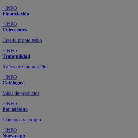
+INFO
Financiación
+INFO
Colecciones
Crea tu propio estilo
+INFO
Tranquilidad
6 años de Garantía Plus
+INFO
Catálogos
Miles de productos
+INFO
Por teléfono
Llámanos y compra
+INFO
Nueva app