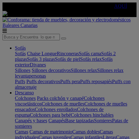
🔵Cambia tu electro con
-10% EXTRA
de descuento ☑️
AQUÍ
Baleares
Canarias
Sofás
Sofás
Chaise Longue
Rinconeras
Sofás cama
Sofás 2
plazas
Sofás 3 plazas
Sofás de piel
Sofás relax
Sofás
exterior
Divanes
Sillones
Sillones decorativos
Sillones relax
Sillones relax
levantapersonas
Puffs
Puffs decorativos
Puffs pera
Puffs reposapiés
Puffs con
almacenaje
Descanso
Colchones
Packs colchón y canapé
Colchones
viscoelásticos
Colchones de muelles
Colchones de muelles
ensacados
Colchones enrollados
Colchones de
espuma
Colchones para bebé
Colchones hinchables
Canapés y bases
Canapés
Base tapizadas
Somieres
Patas de
somieres
Camas
Camas de matrimonio
Camas dobles
Camas
individuales
Camas juveniles
Camas infantiles
Literas
Camas