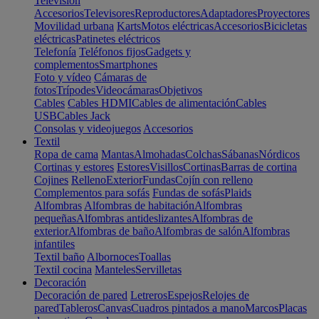
Televisión
Accesorios
Televisores
Reproductores
Adaptadores
Proyectores
Movilidad urbana
Karts
Motos eléctricas
Accesorios
Bicicletas
eléctricas
Patinetes eléctricos
Telefonía
Teléfonos fijos
Gadgets y
complementos
Smartphones
Foto y vídeo
Cámaras de
fotos
Trípodes
Videocámaras
Objetivos
Cables
Cables HDMI
Cables de alimentación
Cables
USB
Cables Jack
Consolas y videojuegos
Accesorios
Textil
Ropa de cama
Mantas
Almohadas
Colchas
Sábanas
Nórdicos
Cortinas y estores
Estores
Visillos
Cortinas
Barras de cortina
Cojines
Relleno
Exterior
Fundas
Cojín con relleno
Complementos para sofás
Fundas de sofás
Plaids
Alfombras
Alfombras de habitación
Alfombras
pequeñas
Alfombras antideslizantes
Alfombras de
exterior
Alfombras de baño
Alfombras de salón
Alfombras
infantiles
Textil baño
Albornoces
Toallas
Textil cocina
Manteles
Servilletas
Decoración
Decoración de pared
Letreros
Espejos
Relojes de
pared
Tableros
Canvas
Cuadros pintados a mano
Marcos
Placas