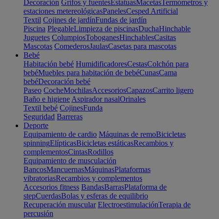
Decoración
Grifos y fuentes
Estatuas
Macetas
Termómetros y
estaciones metereológicas
Paneles
Cesped Artificial
Textil
Cojines de jardín
Fundas de jardín
Piscina
Plegable
Limpieza de piscinas
Ducha
Hinchable
Juguetes
Columpios
Toboganes
Hinchables
Casitas
Mascotas
Comederos
Jaulas
Casetas para mascotas
Bebé
Habitación bebé
Humidificadores
Cestas
Colchón para
bebé
Muebles para habitación de bebé
Cunas
Cama
bebé
Decoración bebé
Paseo
Coche
Mochilas
Accesorios
Capazos
Carrito ligero
Baño e higiene
Aspirador nasal
Orinales
Textil bebé
Cojines
Funda
Seguridad
Barreras
Deporte
Equipamiento de cardio
Máquinas de remo
Bicicletas
spinning
Elípticas
Bicicletas estáticas
Recambios y
complementos
Cintas
Rodillos
Equipamiento de musculación
Bancos
Mancuernas
Máquinas
Plataformas
vibratorias
Recambios y complementos
Accesorios fitness
Bandas
Barras
Plataforma de
step
Cuerdas
Bolas y esferas de equilibrio
Recuperación muscular
Electroestimulación
Terapia de
percusión