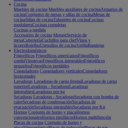
Cocina
Muebles de cocina
Muebles auxiliares de cocina
Armarios de
cocina
Conjuntos de mesas y sillas de cocina
Mesas de
cocina
Sillas de cocina
Taburetes de cocina
Cocinas
modulares
Cocinas completas
Cocinas a medida
Accesorios de cocina
Menaje
Servicio de
mesa
Cubertería
Cuchillos para chef
Vinos y
licores
Botellas
Utensilios de cocina
Vajilla
Bandejas
Electrodomésticos
Frigoríficos
Frigoríficos americanos
Frigoríficos
combi
Vinotecas
Frigoríficos integrables
Frigoríficos
pequeños
Frigoríficos portátiles
Congeladores
Congeladores verticales
Congeladores
horizontales
Lavadoras
Lavadoras de carga frontal
Lavadoras de carga
superior
Lavadoras - Secadoras
Lavadoras
integrables
Lavadoras por kg
Secadoras
Lavadoras - Secadoras
Secadoras con bomba de
calor
Secadoras de condensación
Secadoras de
evacuación
Secadoras integrables
Secadoras por Kg
Hornos
Conjunto de horno y placa
Hornos
convencionales
Hornos pirolíticos
Hornos multifunción
Placas de cocina
Conjunto de horno y
placa
Vitrocerámica
Placas de inducción
Placas de gas