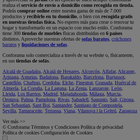
realiza el
servicio de envío a domicilio como recogida en tienda.
Podrás
comprar online
entre nuestra gama de más de 7.000
productos y
recibirlo en tu domicilio
, o bien con
recogida gratis
en nuestras tiendas física.
No esperes más para crear o renovar tu
hogar y transformarlo en un espacio con mucho estilo. Conforama
tiene 300
tiendas de muebles
físicas distribuidas en
6 países
distintos. Aproveche nuestras ofertas de
sofas baratos
,
colchones
baratos
y
liquidaciones de sofas
.
Conforama solo comercializa a través de su website o, físicamente,
en sus
tiendas de sofás
.
Alcalá de Guadaíra
,
Alcalá de Henares
,
Alcorcón
,
Alfafar
,
Alicante
,
Arinaga
,
Asturias
,
Badalona
,
Barakaldo
,
Barcelona
,
Burjassot
,
Castellón
,
Chafiras
,
Cordoba
,
Elche
,
Finestrat
,
Granada
,
Huércal de
Almería
,
La Coruña
,
La Laguna
,
La Zenia
,
Lanzarote
,
León
,
Lleida
,
Los Barrios
,
Madrid
,
Majadahonda
,
Málaga
,
Murcia
,
Orotava
,
Palma
,
Pamplona
,
Rivas
,
Sabadell
,
Sagunto
,
Salt, Girona
,
San Sebastian
,
Sant Boi
,
Santander
,
Santiago de Compostela
,
Sevilla
,
Tamaraceite
,
Terrassa
,
Viana
,
Vilanova i la Geltrú
,
Zaragoza
Ver más >>
© Conforama
Términos y Condiciones
Política de privacidad
Política de cookies
Configuración de Cookies