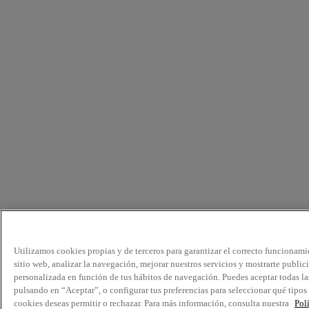
Utilizamos cookies propias y de terceros para garantizar el correcto funcionami
sitio web, analizar la navegación, mejorar nuestros servicios y mostrarte public
personalizada en función de tus hábitos de navegación. Puedes aceptar todas la
pulsando en “Aceptar”, o configurar tus preferencias para seleccionar qué tipos
cookies deseas permitir o rechazar. Para más información, consulta nuestra
Pol