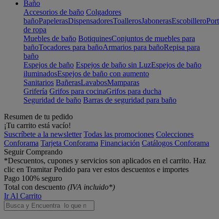
Baño
Accesorios de baño
Colgadores
baño
Papeleras
Dispensadores
Toalleros
Jaboneras
Escobillero
Port
de ropa
Muebles de baño
Botiquines
Conjuntos de muebles para
baño
Tocadores para baño
Armarios para baño
Repisa para
baño
Espejos de baño
Espejos de baño sin Luz
Espejos de baño
iluminados
Espejos de baño con aumento
Sanitarios
Bañeras
Lavabos
Mamparas
Grifería
Grifos para cocina
Grifos para ducha
Seguridad de baño
Barras de seguridad para baño
Resumen de tu pedido
¡Tu carrito está vacío!
Suscríbete a la newsletter
Todas las promociones
Colecciones
Conforama
Tarjeta Conforama
Financiación
Catálogos Conforama
Seguir Comprando
*Descuentos, cupones y servicios son aplicados en el carrito. Haz
clic en Tramitar Pedido para ver estos descuentos e importes
Pago 100% seguro
Total con descuento
(IVA incluido*)
Ir Al Carrito