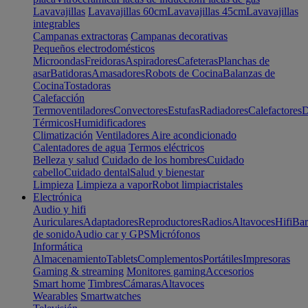
Lavavajillas
Lavavajillas 60cm
Lavavajillas 45cm
Lavavajillas
integrables
Campanas extractoras
Campanas decorativas
Pequeños electrodomésticos
Microondas
Freidoras
Aspiradores
Cafeteras
Planchas de
asar
Batidoras
Amasadores
Robots de Cocina
Balanzas de
Cocina
Tostadoras
Calefacción
Termoventiladores
Convectores
Estufas
Radiadores
Calefactores
D
Térmicos
Humidificadores
Climatización
Ventiladores
Aire acondicionado
Calentadores de agua
Termos eléctricos
Belleza y salud
Cuidado de los hombres
Cuidado
cabello
Cuidado dental
Salud y bienestar
Limpieza
Limpieza a vapor
Robot limpiacristales
Electrónica
Audio y hifi
Auriculares
Adaptadores
Reproductores
Radios
Altavoces
Hifi
Bar
de sonido
Audio car y GPS
Micrófonos
Informática
Almacenamiento
Tablets
Complementos
Portátiles
Impresoras
Gaming & streaming
Monitores gaming
Accesorios
Smart home
Timbres
Cámaras
Altavoces
Wearables
Smartwatches