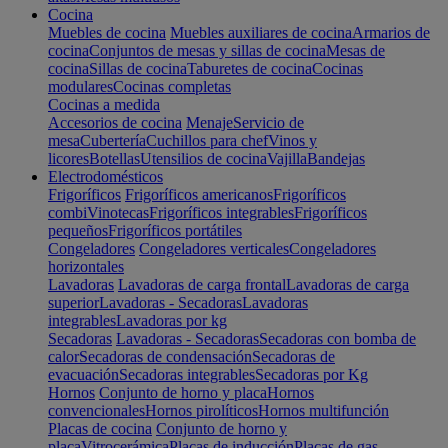
Cocina
Muebles de cocina
Muebles auxiliares de cocina
Armarios de
cocina
Conjuntos de mesas y sillas de cocina
Mesas de
cocina
Sillas de cocina
Taburetes de cocina
Cocinas
modulares
Cocinas completas
Cocinas a medida
Accesorios de cocina
Menaje
Servicio de
mesa
Cubertería
Cuchillos para chef
Vinos y
licores
Botellas
Utensilios de cocina
Vajilla
Bandejas
Electrodomésticos
Frigoríficos
Frigoríficos americanos
Frigoríficos
combi
Vinotecas
Frigoríficos integrables
Frigoríficos
pequeños
Frigoríficos portátiles
Congeladores
Congeladores verticales
Congeladores
horizontales
Lavadoras
Lavadoras de carga frontal
Lavadoras de carga
superior
Lavadoras - Secadoras
Lavadoras
integrables
Lavadoras por kg
Secadoras
Lavadoras - Secadoras
Secadoras con bomba de
calor
Secadoras de condensación
Secadoras de
evacuación
Secadoras integrables
Secadoras por Kg
Hornos
Conjunto de horno y placa
Hornos
convencionales
Hornos pirolíticos
Hornos multifunción
Placas de cocina
Conjunto de horno y
placa
Vitrocerámica
Placas de inducción
Placas de gas