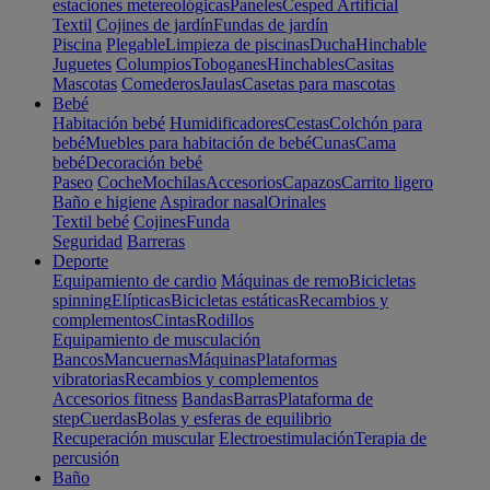
estaciones metereológicas
Paneles
Cesped Artificial
Textil
Cojines de jardín
Fundas de jardín
Piscina
Plegable
Limpieza de piscinas
Ducha
Hinchable
Juguetes
Columpios
Toboganes
Hinchables
Casitas
Mascotas
Comederos
Jaulas
Casetas para mascotas
Bebé
Habitación bebé
Humidificadores
Cestas
Colchón para
bebé
Muebles para habitación de bebé
Cunas
Cama
bebé
Decoración bebé
Paseo
Coche
Mochilas
Accesorios
Capazos
Carrito ligero
Baño e higiene
Aspirador nasal
Orinales
Textil bebé
Cojines
Funda
Seguridad
Barreras
Deporte
Equipamiento de cardio
Máquinas de remo
Bicicletas
spinning
Elípticas
Bicicletas estáticas
Recambios y
complementos
Cintas
Rodillos
Equipamiento de musculación
Bancos
Mancuernas
Máquinas
Plataformas
vibratorias
Recambios y complementos
Accesorios fitness
Bandas
Barras
Plataforma de
step
Cuerdas
Bolas y esferas de equilibrio
Recuperación muscular
Electroestimulación
Terapia de
percusión
Baño