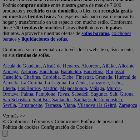
Podrás
comprar online
entre nuestra gama de más de 7.000
productos y
recibirlo en tu domicilio
, o bien con
recogida gratis
en nuestras tiendas física.
No esperes más para crear o renovar tu
hogar y transformarlo en un espacio con mucho estilo. Conforama
tiene 300
tiendas de muebles
físicas distribuidas en
6 países
distintos. Aproveche nuestras ofertas de
sofas baratos
,
colchones
baratos
y
liquidaciones de sofas
.
Conforama solo comercializa a través de su website o, físicamente,
en sus
tiendas de sofás
.
Alcalá de Guadaíra
,
Alcalá de Henares
,
Alcorcón
,
Alfafar
,
Alicante
,
Arinaga
,
Asturias
,
Badalona
,
Barakaldo
,
Barcelona
,
Burjassot
,
Castellón
,
Chafiras
,
Cordoba
,
Elche
,
Finestrat
,
Granada
,
Huércal de
Almería
,
La Coruña
,
La Laguna
,
La Zenia
,
Lanzarote
,
León
,
Lleida
,
Los Barrios
,
Madrid
,
Majadahonda
,
Málaga
,
Murcia
,
Orotava
,
Palma
,
Pamplona
,
Rivas
,
Sabadell
,
Sagunto
,
Salt, Girona
,
San Sebastian
,
Sant Boi
,
Santander
,
Santiago de Compostela
,
Sevilla
,
Tamaraceite
,
Terrassa
,
Viana
,
Vilanova i la Geltrú
,
Zaragoza
Ver más >>
© Conforama
Términos y Condiciones
Política de privacidad
Política de cookies
Configuración de Cookies