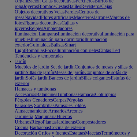
Organización
Cajas decorativas
Percheros
Burros de
ropa
Joyeros
Biombos
Cestas
Baúles
Revisteros
Cajas
Objetos decorativos
Velas
Faroles
Centros de
mesa
Navidad
Flores artificiales
Maceteros
Jarrones
Marcos de
fotos
Figuras decorativas
Cajitas y
joyeros
Relojes
Ambientadores
Iluminación
Lámparas
Iluminación decorativa
Iluminación para
muebles
Iluminación para dormitorio
Iluminación
exterior
Guirnaldas
Balizas
Smart
Light
Bombillas
Focos
Iluminación con rieles
Cintas Led
Tendencias y temporadas
Jardín
Muebles de jardín
Set de jardín
Conjuntos de mesas y sillas de
jardín
Sillas de jardín
Mesas de jardín
Conjuntos de sofás de
jardín
Sofás jardín
Bancos de jardín
Sillas colgantes
Estufas de
exterior
Hamacas y tumbonas
Accesorios
Balancines
Tumbonas
Hamacas
Columpios
Pérgolas
Cenadores
Carpas
Pérgolas
Parasoles
Sombrillas
Parasoles
Toldos
Almacenamiento
Armarios
Arcones
Jardinería
Maquinaria
Huertos
Urbanos
Riego
Plantas
Jardineras
Compostadores
Cocina
Barbacoas
Cocina de exterior
Decoración
Grifos y fuentes
Estatuas
Macetas
Termómetros y