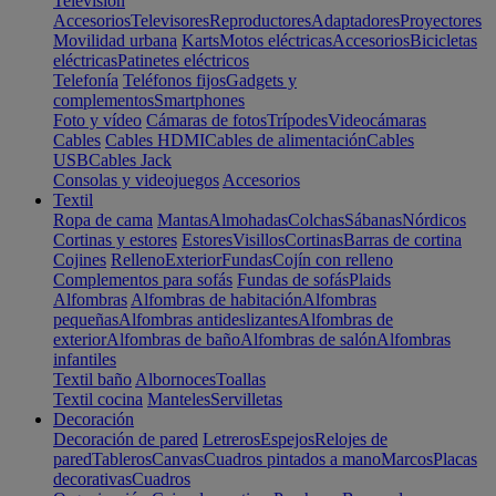
Televisión
Accesorios
Televisores
Reproductores
Adaptadores
Proyectores
Movilidad urbana
Karts
Motos eléctricas
Accesorios
Bicicletas
eléctricas
Patinetes eléctricos
Telefonía
Teléfonos fijos
Gadgets y
complementos
Smartphones
Foto y vídeo
Cámaras de fotos
Trípodes
Videocámaras
Cables
Cables HDMI
Cables de alimentación
Cables
USB
Cables Jack
Consolas y videojuegos
Accesorios
Textil
Ropa de cama
Mantas
Almohadas
Colchas
Sábanas
Nórdicos
Cortinas y estores
Estores
Visillos
Cortinas
Barras de cortina
Cojines
Relleno
Exterior
Fundas
Cojín con relleno
Complementos para sofás
Fundas de sofás
Plaids
Alfombras
Alfombras de habitación
Alfombras
pequeñas
Alfombras antideslizantes
Alfombras de
exterior
Alfombras de baño
Alfombras de salón
Alfombras
infantiles
Textil baño
Albornoces
Toallas
Textil cocina
Manteles
Servilletas
Decoración
Decoración de pared
Letreros
Espejos
Relojes de
pared
Tableros
Canvas
Cuadros pintados a mano
Marcos
Placas
decorativas
Cuadros