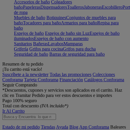
Accesorios de baño
Colgadores
baño
Papeleras
Dispensadores
Toalleros
Jaboneras
Escobillero
Port
de ropa
Muebles de baño
Botiquines
Conjuntos de muebles para
baño
Tocadores para baño
Armarios para baño
Repisa para
baño
Espejos de baño
Espejos de baño sin Luz
Espejos de baño
iluminados
Espejos de baño con aumento
Sanitarios
Bañeras
Lavabos
Mamparas
Grifería
Grifos para cocina
Grifos para ducha
Seguridad de baño
Barras de seguridad para baño
Resumen de tu pedido
¡Tu carrito está vacío!
Suscríbete a la newsletter
Todas las promociones
Colecciones
Conforama
Tarjeta Conforama
Financiación
Catálogos Conforama
Seguir Comprando
*Descuentos, cupones y servicios son aplicados en el carrito. Haz
clic en Tramitar Pedido para ver estos descuentos e importes
Pago 100% seguro
Total con descuento
(IVA incluido*)
Ir Al Carrito
Estado de mi pedido
Tiendas
Ayuda
Blog
App Conforama
Baleares