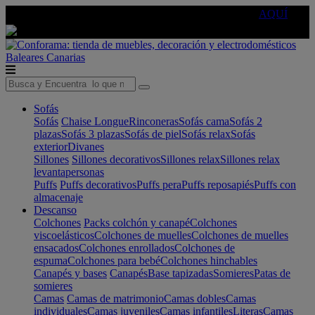
🔵Cambia tu electro con
-10% EXTRA
de descuento ☑️
AQUÍ
Baleares
Canarias
Sofás
Sofás
Chaise Longue
Rinconeras
Sofás cama
Sofás 2
plazas
Sofás 3 plazas
Sofás de piel
Sofás relax
Sofás
exterior
Divanes
Sillones
Sillones decorativos
Sillones relax
Sillones relax
levantapersonas
Puffs
Puffs decorativos
Puffs pera
Puffs reposapiés
Puffs con
almacenaje
Descanso
Colchones
Packs colchón y canapé
Colchones
viscoelásticos
Colchones de muelles
Colchones de muelles
ensacados
Colchones enrollados
Colchones de
espuma
Colchones para bebé
Colchones hinchables
Canapés y bases
Canapés
Base tapizadas
Somieres
Patas de
somieres
Camas
Camas de matrimonio
Camas dobles
Camas
individuales
Camas juveniles
Camas infantiles
Literas
Camas