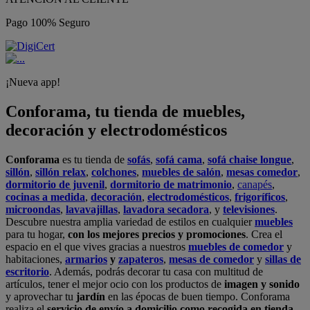
Pago 100% Seguro
¡Nueva app!
Conforama, tu tienda de muebles,
decoración y electrodomésticos
Conforama
es tu tienda de
sofás
,
sofá cama
,
sofá chaise longue
,
sillón
,
sillón relax
,
colchones
,
muebles de salón
,
mesas comedor
,
dormitorio de juvenil
,
dormitorio de matrimonio
,
canapés
,
cocinas a medida
,
decoración
,
electrodomésticos
,
frigoríficos
,
microondas
,
lavavajillas
,
lavadora secadora
, y
televisiones
.
Descubre nuestra amplia variedad de estilos en cualquier
muebles
para tu hogar,
con los mejores precios y promociones
. Crea el
espacio en el que vives gracias a nuestros
muebles de comedor
y
habitaciones,
armarios
y
zapateros
,
mesas de comedor
y
sillas de
escritorio
. Además, podrás decorar tu casa con multitud de
artículos, tener el mejor ocio con los productos de
imagen y sonido
y aprovechar tu
jardín
en las épocas de buen tiempo. Conforama
realiza el
servicio de envío a domicilio como recogida en tienda.