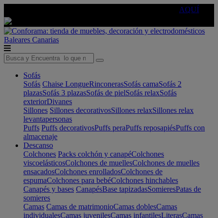
🔵Cambia tu electro con
-10% EXTRA
de descuento ☑️
AQUÍ
Baleares
Canarias
Sofás
Sofás
Chaise Longue
Rinconeras
Sofás cama
Sofás 2
plazas
Sofás 3 plazas
Sofás de piel
Sofás relax
Sofás
exterior
Divanes
Sillones
Sillones decorativos
Sillones relax
Sillones relax
levantapersonas
Puffs
Puffs decorativos
Puffs pera
Puffs reposapiés
Puffs con
almacenaje
Descanso
Colchones
Packs colchón y canapé
Colchones
viscoelásticos
Colchones de muelles
Colchones de muelles
ensacados
Colchones enrollados
Colchones de
espuma
Colchones para bebé
Colchones hinchables
Canapés y bases
Canapés
Base tapizadas
Somieres
Patas de
somieres
Camas
Camas de matrimonio
Camas dobles
Camas
individuales
Camas juveniles
Camas infantiles
Literas
Camas