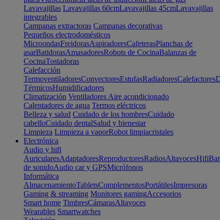
Lavavajillas
Lavavajillas 60cm
Lavavajillas 45cm
Lavavajillas
integrables
Campanas extractoras
Campanas decorativas
Pequeños electrodomésticos
Microondas
Freidoras
Aspiradores
Cafeteras
Planchas de
asar
Batidoras
Amasadores
Robots de Cocina
Balanzas de
Cocina
Tostadoras
Calefacción
Termoventiladores
Convectores
Estufas
Radiadores
Calefactores
D
Térmicos
Humidificadores
Climatización
Ventiladores
Aire acondicionado
Calentadores de agua
Termos eléctricos
Belleza y salud
Cuidado de los hombres
Cuidado
cabello
Cuidado dental
Salud y bienestar
Limpieza
Limpieza a vapor
Robot limpiacristales
Electrónica
Audio y hifi
Auriculares
Adaptadores
Reproductores
Radios
Altavoces
Hifi
Bar
de sonido
Audio car y GPS
Micrófonos
Informática
Almacenamiento
Tablets
Complementos
Portátiles
Impresoras
Gaming & streaming
Monitores gaming
Accesorios
Smart home
Timbres
Cámaras
Altavoces
Wearables
Smartwatches