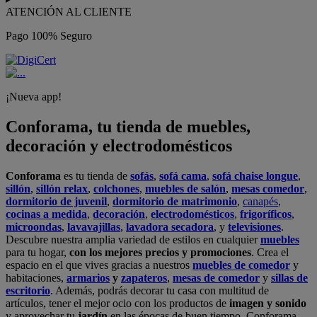
ATENCIÓN AL CLIENTE
Pago 100% Seguro
¡Nueva app!
Conforama, tu tienda de muebles,
decoración y electrodomésticos
Conforama
es tu tienda de
sofás
,
sofá cama
,
sofá chaise longue
,
sillón
,
sillón relax
,
colchones
,
muebles de salón
,
mesas comedor
,
dormitorio de juvenil
,
dormitorio de matrimonio
,
canapés
,
cocinas a medida
,
decoración
,
electrodomésticos
,
frigoríficos
,
microondas
,
lavavajillas
,
lavadora secadora
, y
televisiones
.
Descubre nuestra amplia variedad de estilos en cualquier
muebles
para tu hogar,
con los mejores precios y promociones
. Crea el
espacio en el que vives gracias a nuestros
muebles de comedor
y
habitaciones,
armarios
y
zapateros
,
mesas de comedor
y
sillas de
escritorio
. Además, podrás decorar tu casa con multitud de
artículos, tener el mejor ocio con los productos de
imagen y sonido
y aprovechar tu
jardín
en las épocas de buen tiempo. Conforama