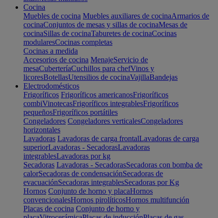
Cocina
Muebles de cocina
Muebles auxiliares de cocina
Armarios de
cocina
Conjuntos de mesas y sillas de cocina
Mesas de
cocina
Sillas de cocina
Taburetes de cocina
Cocinas
modulares
Cocinas completas
Cocinas a medida
Accesorios de cocina
Menaje
Servicio de
mesa
Cubertería
Cuchillos para chef
Vinos y
licores
Botellas
Utensilios de cocina
Vajilla
Bandejas
Electrodomésticos
Frigoríficos
Frigoríficos americanos
Frigoríficos
combi
Vinotecas
Frigoríficos integrables
Frigoríficos
pequeños
Frigoríficos portátiles
Congeladores
Congeladores verticales
Congeladores
horizontales
Lavadoras
Lavadoras de carga frontal
Lavadoras de carga
superior
Lavadoras - Secadoras
Lavadoras
integrables
Lavadoras por kg
Secadoras
Lavadoras - Secadoras
Secadoras con bomba de
calor
Secadoras de condensación
Secadoras de
evacuación
Secadoras integrables
Secadoras por Kg
Hornos
Conjunto de horno y placa
Hornos
convencionales
Hornos pirolíticos
Hornos multifunción
Placas de cocina
Conjunto de horno y
placa
Vitrocerámica
Placas de inducción
Placas de gas