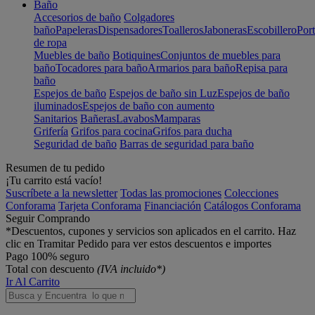
Baño
Accesorios de baño
Colgadores
baño
Papeleras
Dispensadores
Toalleros
Jaboneras
Escobillero
Port
de ropa
Muebles de baño
Botiquines
Conjuntos de muebles para
baño
Tocadores para baño
Armarios para baño
Repisa para
baño
Espejos de baño
Espejos de baño sin Luz
Espejos de baño
iluminados
Espejos de baño con aumento
Sanitarios
Bañeras
Lavabos
Mamparas
Grifería
Grifos para cocina
Grifos para ducha
Seguridad de baño
Barras de seguridad para baño
Resumen de tu pedido
¡Tu carrito está vacío!
Suscríbete a la newsletter
Todas las promociones
Colecciones
Conforama
Tarjeta Conforama
Financiación
Catálogos Conforama
Seguir Comprando
*Descuentos, cupones y servicios son aplicados en el carrito. Haz
clic en Tramitar Pedido para ver estos descuentos e importes
Pago 100% seguro
Total con descuento
(IVA incluido*)
Ir Al Carrito