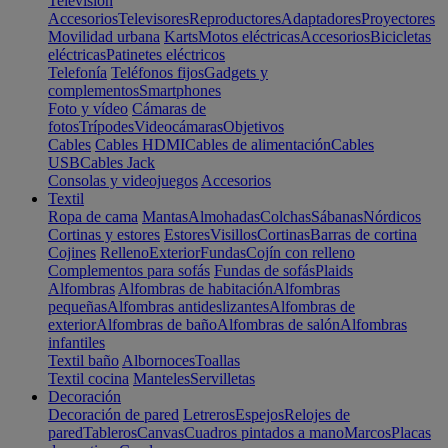
Televisión
Accesorios
Televisores
Reproductores
Adaptadores
Proyectores
Movilidad urbana
Karts
Motos eléctricas
Accesorios
Bicicletas
eléctricas
Patinetes eléctricos
Telefonía
Teléfonos fijos
Gadgets y
complementos
Smartphones
Foto y vídeo
Cámaras de
fotos
Trípodes
Videocámaras
Objetivos
Cables
Cables HDMI
Cables de alimentación
Cables
USB
Cables Jack
Consolas y videojuegos
Accesorios
Textil
Ropa de cama
Mantas
Almohadas
Colchas
Sábanas
Nórdicos
Cortinas y estores
Estores
Visillos
Cortinas
Barras de cortina
Cojines
Relleno
Exterior
Fundas
Cojín con relleno
Complementos para sofás
Fundas de sofás
Plaids
Alfombras
Alfombras de habitación
Alfombras
pequeñas
Alfombras antideslizantes
Alfombras de
exterior
Alfombras de baño
Alfombras de salón
Alfombras
infantiles
Textil baño
Albornoces
Toallas
Textil cocina
Manteles
Servilletas
Decoración
Decoración de pared
Letreros
Espejos
Relojes de
pared
Tableros
Canvas
Cuadros pintados a mano
Marcos
Placas