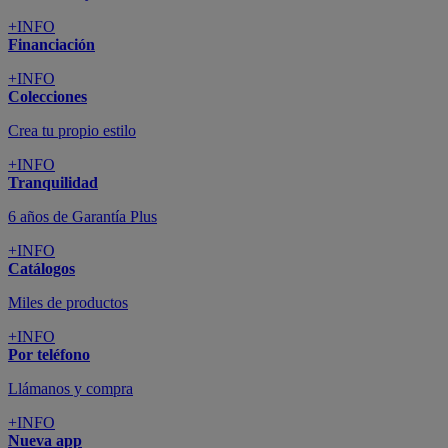
+INFO
Financiación
+INFO
Colecciones
Crea tu propio estilo
+INFO
Tranquilidad
6 años de Garantía Plus
+INFO
Catálogos
Miles de productos
+INFO
Por teléfono
Llámanos y compra
+INFO
Nueva app