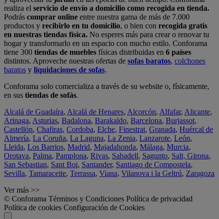
realiza el
servicio de envío a domicilio como recogida en tienda.
Podrás
comprar online
entre nuestra gama de más de 7.000
productos y
recibirlo en tu domicilio
, o bien con
recogida gratis
en nuestras tiendas física.
No esperes más para crear o renovar tu
hogar y transformarlo en un espacio con mucho estilo. Conforama
tiene 300
tiendas de muebles
físicas distribuidas en
6 países
distintos. Aproveche nuestras ofertas de
sofas baratos
,
colchones
baratos
y
liquidaciones de sofas
.
Conforama solo comercializa a través de su website o, físicamente,
en sus
tiendas de sofás
.
Alcalá de Guadaíra
,
Alcalá de Henares
,
Alcorcón
,
Alfafar
,
Alicante
,
Arinaga
,
Asturias
,
Badalona
,
Barakaldo
,
Barcelona
,
Burjassot
,
Castellón
,
Chafiras
,
Cordoba
,
Elche
,
Finestrat
,
Granada
,
Huércal de
Almería
,
La Coruña
,
La Laguna
,
La Zenia
,
Lanzarote
,
León
,
Lleida
,
Los Barrios
,
Madrid
,
Majadahonda
,
Málaga
,
Murcia
,
Orotava
,
Palma
,
Pamplona
,
Rivas
,
Sabadell
,
Sagunto
,
Salt, Girona
,
San Sebastian
,
Sant Boi
,
Santander
,
Santiago de Compostela
,
Sevilla
,
Tamaraceite
,
Terrassa
,
Viana
,
Vilanova i la Geltrú
,
Zaragoza
Ver más >>
© Conforama
Términos y Condiciones
Política de privacidad
Política de cookies
Configuración de Cookies