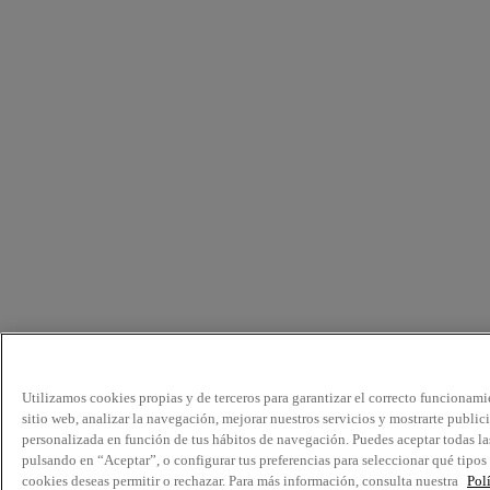
Utilizamos cookies propias y de terceros para garantizar el correcto funcionami
sitio web, analizar la navegación, mejorar nuestros servicios y mostrarte public
personalizada en función de tus hábitos de navegación. Puedes aceptar todas la
pulsando en “Aceptar”, o configurar tus preferencias para seleccionar qué tipos
cookies deseas permitir o rechazar. Para más información, consulta nuestra
Pol