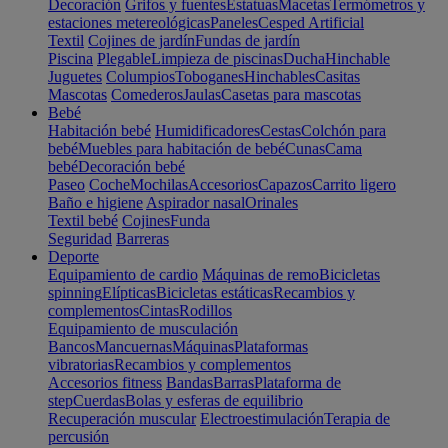
Decoración
Grifos y fuentes
Estatuas
Macetas
Termómetros y
estaciones metereológicas
Paneles
Cesped Artificial
Textil
Cojines de jardín
Fundas de jardín
Piscina
Plegable
Limpieza de piscinas
Ducha
Hinchable
Juguetes
Columpios
Toboganes
Hinchables
Casitas
Mascotas
Comederos
Jaulas
Casetas para mascotas
Bebé
Habitación bebé
Humidificadores
Cestas
Colchón para
bebé
Muebles para habitación de bebé
Cunas
Cama
bebé
Decoración bebé
Paseo
Coche
Mochilas
Accesorios
Capazos
Carrito ligero
Baño e higiene
Aspirador nasal
Orinales
Textil bebé
Cojines
Funda
Seguridad
Barreras
Deporte
Equipamiento de cardio
Máquinas de remo
Bicicletas
spinning
Elípticas
Bicicletas estáticas
Recambios y
complementos
Cintas
Rodillos
Equipamiento de musculación
Bancos
Mancuernas
Máquinas
Plataformas
vibratorias
Recambios y complementos
Accesorios fitness
Bandas
Barras
Plataforma de
step
Cuerdas
Bolas y esferas de equilibrio
Recuperación muscular
Electroestimulación
Terapia de
percusión