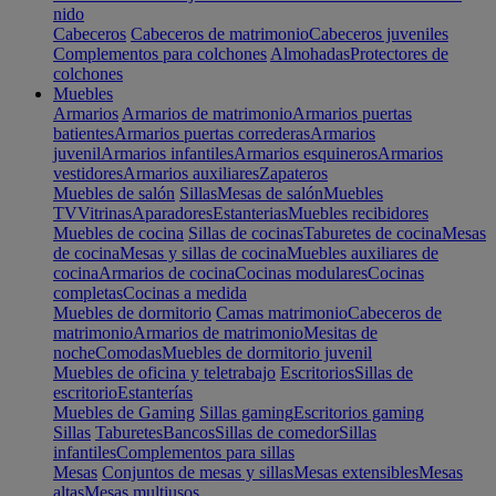
nido
Cabeceros
Cabeceros de matrimonio
Cabeceros juveniles
Complementos para colchones
Almohadas
Protectores de
colchones
Muebles
Armarios
Armarios de matrimonio
Armarios puertas
batientes
Armarios puertas correderas
Armarios
juvenil
Armarios infantiles
Armarios esquineros
Armarios
vestidores
Armarios auxiliares
Zapateros
Muebles de salón
Sillas
Mesas de salón
Muebles
TV
Vitrinas
Aparadores
Estanterias
Muebles recibidores
Muebles de cocina
Sillas de cocinas
Taburetes de cocina
Mesas
de cocina
Mesas y sillas de cocina
Muebles auxiliares de
cocina
Armarios de cocina
Cocinas modulares
Cocinas
completas
Cocinas a medida
Muebles de dormitorio
Camas matrimonio
Cabeceros de
matrimonio
Armarios de matrimonio
Mesitas de
noche
Comodas
Muebles de dormitorio juvenil
Muebles de oficina y teletrabajo
Escritorios
Sillas de
escritorio
Estanterías
Muebles de Gaming
Sillas gaming
Escritorios gaming
Sillas
Taburetes
Bancos
Sillas de comedor
Sillas
infantiles
Complementos para sillas
Mesas
Conjuntos de mesas y sillas
Mesas extensibles
Mesas
altas
Mesas multiusos