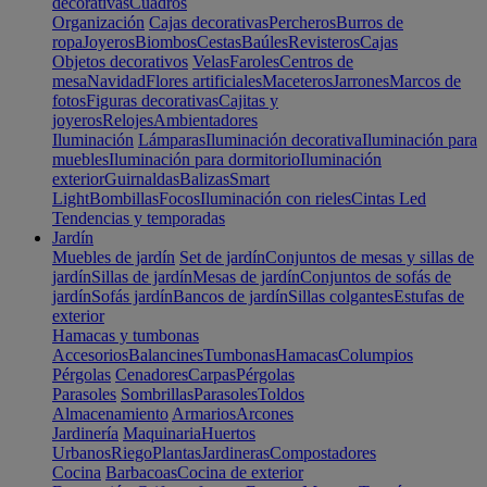
decorativas
Cuadros
Organización
Cajas decorativas
Percheros
Burros de
ropa
Joyeros
Biombos
Cestas
Baúles
Revisteros
Cajas
Objetos decorativos
Velas
Faroles
Centros de
mesa
Navidad
Flores artificiales
Maceteros
Jarrones
Marcos de
fotos
Figuras decorativas
Cajitas y
joyeros
Relojes
Ambientadores
Iluminación
Lámparas
Iluminación decorativa
Iluminación para
muebles
Iluminación para dormitorio
Iluminación
exterior
Guirnaldas
Balizas
Smart
Light
Bombillas
Focos
Iluminación con rieles
Cintas Led
Tendencias y temporadas
Jardín
Muebles de jardín
Set de jardín
Conjuntos de mesas y sillas de
jardín
Sillas de jardín
Mesas de jardín
Conjuntos de sofás de
jardín
Sofás jardín
Bancos de jardín
Sillas colgantes
Estufas de
exterior
Hamacas y tumbonas
Accesorios
Balancines
Tumbonas
Hamacas
Columpios
Pérgolas
Cenadores
Carpas
Pérgolas
Parasoles
Sombrillas
Parasoles
Toldos
Almacenamiento
Armarios
Arcones
Jardinería
Maquinaria
Huertos
Urbanos
Riego
Plantas
Jardineras
Compostadores
Cocina
Barbacoas
Cocina de exterior