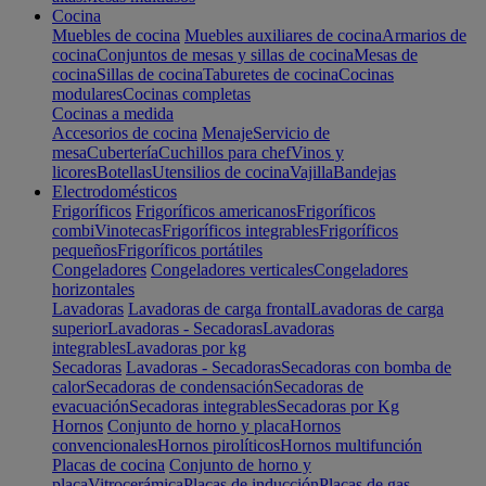
Cocina
Muebles de cocina
Muebles auxiliares de cocina
Armarios de
cocina
Conjuntos de mesas y sillas de cocina
Mesas de
cocina
Sillas de cocina
Taburetes de cocina
Cocinas
modulares
Cocinas completas
Cocinas a medida
Accesorios de cocina
Menaje
Servicio de
mesa
Cubertería
Cuchillos para chef
Vinos y
licores
Botellas
Utensilios de cocina
Vajilla
Bandejas
Electrodomésticos
Frigoríficos
Frigoríficos americanos
Frigoríficos
combi
Vinotecas
Frigoríficos integrables
Frigoríficos
pequeños
Frigoríficos portátiles
Congeladores
Congeladores verticales
Congeladores
horizontales
Lavadoras
Lavadoras de carga frontal
Lavadoras de carga
superior
Lavadoras - Secadoras
Lavadoras
integrables
Lavadoras por kg
Secadoras
Lavadoras - Secadoras
Secadoras con bomba de
calor
Secadoras de condensación
Secadoras de
evacuación
Secadoras integrables
Secadoras por Kg
Hornos
Conjunto de horno y placa
Hornos
convencionales
Hornos pirolíticos
Hornos multifunción
Placas de cocina
Conjunto de horno y
placa
Vitrocerámica
Placas de inducción
Placas de gas