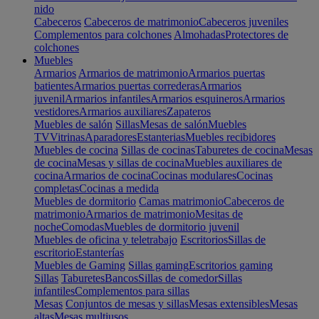
nido
Cabeceros
Cabeceros de matrimonio
Cabeceros juveniles
Complementos para colchones
Almohadas
Protectores de
colchones
Muebles
Armarios
Armarios de matrimonio
Armarios puertas
batientes
Armarios puertas correderas
Armarios
juvenil
Armarios infantiles
Armarios esquineros
Armarios
vestidores
Armarios auxiliares
Zapateros
Muebles de salón
Sillas
Mesas de salón
Muebles
TV
Vitrinas
Aparadores
Estanterias
Muebles recibidores
Muebles de cocina
Sillas de cocinas
Taburetes de cocina
Mesas
de cocina
Mesas y sillas de cocina
Muebles auxiliares de
cocina
Armarios de cocina
Cocinas modulares
Cocinas
completas
Cocinas a medida
Muebles de dormitorio
Camas matrimonio
Cabeceros de
matrimonio
Armarios de matrimonio
Mesitas de
noche
Comodas
Muebles de dormitorio juvenil
Muebles de oficina y teletrabajo
Escritorios
Sillas de
escritorio
Estanterías
Muebles de Gaming
Sillas gaming
Escritorios gaming
Sillas
Taburetes
Bancos
Sillas de comedor
Sillas
infantiles
Complementos para sillas
Mesas
Conjuntos de mesas y sillas
Mesas extensibles
Mesas
altas
Mesas multiusos