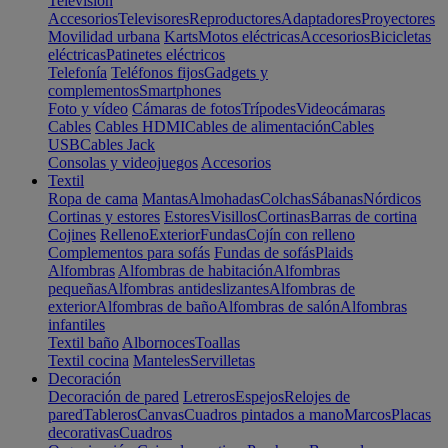
Televisión
Accesorios
Televisores
Reproductores
Adaptadores
Proyectores
Movilidad urbana
Karts
Motos eléctricas
Accesorios
Bicicletas
eléctricas
Patinetes eléctricos
Telefonía
Teléfonos fijos
Gadgets y
complementos
Smartphones
Foto y vídeo
Cámaras de fotos
Trípodes
Videocámaras
Cables
Cables HDMI
Cables de alimentación
Cables
USB
Cables Jack
Consolas y videojuegos
Accesorios
Textil
Ropa de cama
Mantas
Almohadas
Colchas
Sábanas
Nórdicos
Cortinas y estores
Estores
Visillos
Cortinas
Barras de cortina
Cojines
Relleno
Exterior
Fundas
Cojín con relleno
Complementos para sofás
Fundas de sofás
Plaids
Alfombras
Alfombras de habitación
Alfombras
pequeñas
Alfombras antideslizantes
Alfombras de
exterior
Alfombras de baño
Alfombras de salón
Alfombras
infantiles
Textil baño
Albornoces
Toallas
Textil cocina
Manteles
Servilletas
Decoración
Decoración de pared
Letreros
Espejos
Relojes de
pared
Tableros
Canvas
Cuadros pintados a mano
Marcos
Placas
decorativas
Cuadros