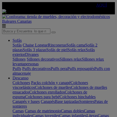
🔵Cambia tu electro con
-10% EXTRA
de descuento ☑️
AQUÍ
Baleares
Canarias
Sofás
Sofás
Chaise Longue
Rinconeras
Sofás cama
Sofás 2
plazas
Sofás 3 plazas
Sofás de piel
Sofás relax
Sofás
exterior
Divanes
Sillones
Sillones decorativos
Sillones relax
Sillones relax
levantapersonas
Puffs
Puffs decorativos
Puffs pera
Puffs reposapiés
Puffs con
almacenaje
Descanso
Colchones
Packs colchón y canapé
Colchones
viscoelásticos
Colchones de muelles
Colchones de muelles
ensacados
Colchones enrollados
Colchones de
espuma
Colchones para bebé
Colchones hinchables
Canapés y bases
Canapés
Base tapizadas
Somieres
Patas de
somieres
Camas
Camas de matrimonio
Camas dobles
Camas
individuales
Camas juveniles
Camas infantiles
Literas
Camas