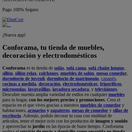
Pago 100% Seguro
¡Nueva app!
Conforama, tu tienda de muebles,
decoración y electrodomésticos
Conforama
es tu tienda de
sofás
,
sofá cama
,
sofá chaise longue
,
sillón
,
sillón relax
,
colchones
,
muebles de salón
,
mesas comedor
,
dormitorio de juvenil
,
dormitorio de matrimonio
,
canapés
,
cocinas a medida
,
decoración
,
electrodomésticos
,
frigoríficos
,
microondas
,
lavavajillas
,
lavadora secadora
, y
televisiones
.
Descubre nuestra amplia variedad de estilos en cualquier
muebles
para tu hogar,
con los mejores precios y promociones
. Crea el
espacio en el que vives gracias a nuestros
muebles de comedor
y
habitaciones,
armarios
y
zapateros
,
mesas de comedor
y
sillas de
escritorio
. Además, podrás decorar tu casa con multitud de
artículos, tener el mejor ocio con los productos de
imagen y sonido
y aprovechar tu
jardín
en las épocas de buen tiempo. Conforama
realiza el
servicio de envío a domicilio como recogida en tienda.