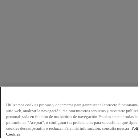
Utilizamos cookies propias y de terceros para garantizar el correcto funcionami
sitio web, analizar la navegación, mejorar nuestros servicios y mostrarte public
personalizada en función de tus hábitos de navegación. Puedes aceptar todas la
pulsando en “Aceptar”, o configurar tus preferencias para seleccionar qué tipos
cookies deseas permitir o rechazar. Para más información, consulta nuestra
Pol
Cookies