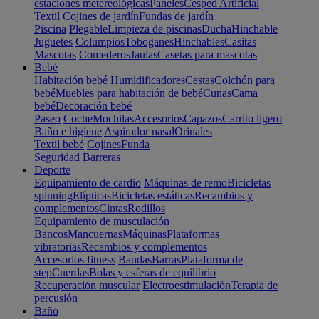
estaciones metereológicas
Paneles
Cesped Artificial
Textil
Cojines de jardín
Fundas de jardín
Piscina
Plegable
Limpieza de piscinas
Ducha
Hinchable
Juguetes
Columpios
Toboganes
Hinchables
Casitas
Mascotas
Comederos
Jaulas
Casetas para mascotas
Bebé
Habitación bebé
Humidificadores
Cestas
Colchón para
bebé
Muebles para habitación de bebé
Cunas
Cama
bebé
Decoración bebé
Paseo
Coche
Mochilas
Accesorios
Capazos
Carrito ligero
Baño e higiene
Aspirador nasal
Orinales
Textil bebé
Cojines
Funda
Seguridad
Barreras
Deporte
Equipamiento de cardio
Máquinas de remo
Bicicletas
spinning
Elípticas
Bicicletas estáticas
Recambios y
complementos
Cintas
Rodillos
Equipamiento de musculación
Bancos
Mancuernas
Máquinas
Plataformas
vibratorias
Recambios y complementos
Accesorios fitness
Bandas
Barras
Plataforma de
step
Cuerdas
Bolas y esferas de equilibrio
Recuperación muscular
Electroestimulación
Terapia de
percusión
Baño