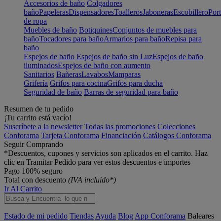
Accesorios de baño
Colgadores
baño
Papeleras
Dispensadores
Toalleros
Jaboneras
Escobillero
Port
de ropa
Muebles de baño
Botiquines
Conjuntos de muebles para
baño
Tocadores para baño
Armarios para baño
Repisa para
baño
Espejos de baño
Espejos de baño sin Luz
Espejos de baño
iluminados
Espejos de baño con aumento
Sanitarios
Bañeras
Lavabos
Mamparas
Grifería
Grifos para cocina
Grifos para ducha
Seguridad de baño
Barras de seguridad para baño
Resumen de tu pedido
¡Tu carrito está vacío!
Suscríbete a la newsletter
Todas las promociones
Colecciones
Conforama
Tarjeta Conforama
Financiación
Catálogos Conforama
Seguir Comprando
*Descuentos, cupones y servicios son aplicados en el carrito. Haz
clic en Tramitar Pedido para ver estos descuentos e importes
Pago 100% seguro
Total con descuento
(IVA incluido*)
Ir Al Carrito
Estado de mi pedido
Tiendas
Ayuda
Blog
App Conforama
Baleares