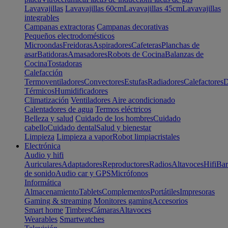
Lavavajillas
Lavavajillas 60cm
Lavavajillas 45cm
Lavavajillas
integrables
Campanas extractoras
Campanas decorativas
Pequeños electrodomésticos
Microondas
Freidoras
Aspiradores
Cafeteras
Planchas de
asar
Batidoras
Amasadores
Robots de Cocina
Balanzas de
Cocina
Tostadoras
Calefacción
Termoventiladores
Convectores
Estufas
Radiadores
Calefactores
D
Térmicos
Humidificadores
Climatización
Ventiladores
Aire acondicionado
Calentadores de agua
Termos eléctricos
Belleza y salud
Cuidado de los hombres
Cuidado
cabello
Cuidado dental
Salud y bienestar
Limpieza
Limpieza a vapor
Robot limpiacristales
Electrónica
Audio y hifi
Auriculares
Adaptadores
Reproductores
Radios
Altavoces
Hifi
Bar
de sonido
Audio car y GPS
Micrófonos
Informática
Almacenamiento
Tablets
Complementos
Portátiles
Impresoras
Gaming & streaming
Monitores gaming
Accesorios
Smart home
Timbres
Cámaras
Altavoces
Wearables
Smartwatches