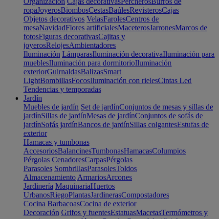
Organización
Cajas decorativas
Percheros
Burros de
ropa
Joyeros
Biombos
Cestas
Baúles
Revisteros
Cajas
Objetos decorativos
Velas
Faroles
Centros de
mesa
Navidad
Flores artificiales
Maceteros
Jarrones
Marcos de
fotos
Figuras decorativas
Cajitas y
joyeros
Relojes
Ambientadores
Iluminación
Lámparas
Iluminación decorativa
Iluminación para
muebles
Iluminación para dormitorio
Iluminación
exterior
Guirnaldas
Balizas
Smart
Light
Bombillas
Focos
Iluminación con rieles
Cintas Led
Tendencias y temporadas
Jardín
Muebles de jardín
Set de jardín
Conjuntos de mesas y sillas de
jardín
Sillas de jardín
Mesas de jardín
Conjuntos de sofás de
jardín
Sofás jardín
Bancos de jardín
Sillas colgantes
Estufas de
exterior
Hamacas y tumbonas
Accesorios
Balancines
Tumbonas
Hamacas
Columpios
Pérgolas
Cenadores
Carpas
Pérgolas
Parasoles
Sombrillas
Parasoles
Toldos
Almacenamiento
Armarios
Arcones
Jardinería
Maquinaria
Huertos
Urbanos
Riego
Plantas
Jardineras
Compostadores
Cocina
Barbacoas
Cocina de exterior
Decoración
Grifos y fuentes
Estatuas
Macetas
Termómetros y