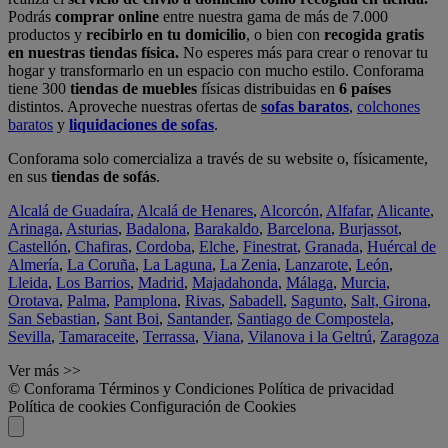
Podrás
comprar online
entre nuestra gama de más de 7.000
productos y
recibirlo en tu domicilio
, o bien con
recogida gratis
en nuestras tiendas física.
No esperes más para crear o renovar tu
hogar y transformarlo en un espacio con mucho estilo. Conforama
tiene 300
tiendas de muebles
físicas distribuidas en
6 países
distintos. Aproveche nuestras ofertas de
sofas baratos
,
colchones
baratos
y
liquidaciones de sofas
.
Conforama solo comercializa a través de su website o, físicamente,
en sus
tiendas de sofás
.
Alcalá de Guadaíra
,
Alcalá de Henares
,
Alcorcón
,
Alfafar
,
Alicante
,
Arinaga
,
Asturias
,
Badalona
,
Barakaldo
,
Barcelona
,
Burjassot
,
Castellón
,
Chafiras
,
Cordoba
,
Elche
,
Finestrat
,
Granada
,
Huércal de
Almería
,
La Coruña
,
La Laguna
,
La Zenia
,
Lanzarote
,
León
,
Lleida
,
Los Barrios
,
Madrid
,
Majadahonda
,
Málaga
,
Murcia
,
Orotava
,
Palma
,
Pamplona
,
Rivas
,
Sabadell
,
Sagunto
,
Salt, Girona
,
San Sebastian
,
Sant Boi
,
Santander
,
Santiago de Compostela
,
Sevilla
,
Tamaraceite
,
Terrassa
,
Viana
,
Vilanova i la Geltrú
,
Zaragoza
Ver más >>
© Conforama
Términos y Condiciones
Política de privacidad
Política de cookies
Configuración de Cookies